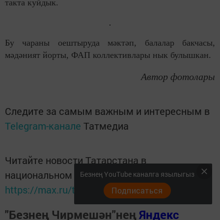
такта куйдык.
Бу чараны оештыруда мәктәп, балалар бакчасы,
мәдәният йорты, ФАП коллективлары нык булышкан.
Автор фотолары
Следите за самым важным и интересным в
Telegram-канале
Татмедиа
Читайте новости Татарстана в
национальном мессенджере MАХ:
Безнең YouTube каналга язылыгыз
https://max.ru/tatmedia
Подписаться
"Безнең Чирмешән"нең
Яндекс