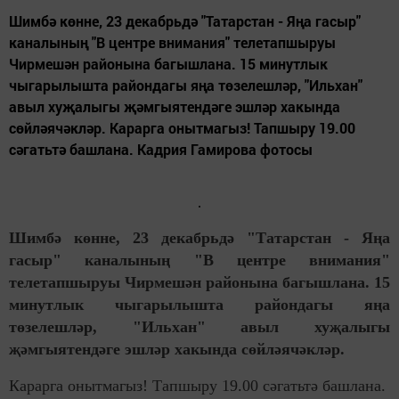
Шимбә көнне, 23 декабрьдә "Татарстан - Яңа гасыр"
каналының "В центре внимания" телетапшыруы
Чирмешән районына багышлана. 15 минутлык
чыгарылышта райондагы яңа төзелешләр, "Ильхан"
авыл хуҗалыгы җәмгыятендәге эшләр хакында
сөйләячәкләр. Карарга онытмагыз! Тапшыру 19.00
сәгатьтә башлана. Кадрия Гамирова фотосы
Шимбә көнне, 23 декабрьдә "Татарстан - Яңа
гасыр" каналының "В центре внимания"
телетапшыруы Чирмешән районына багышлана. 15
минутлык чыгарылышта райондагы яңа
төзелешләр, "Ильхан" авыл хуҗалыгы
җәмгыятендәге эшләр хакында сөйләячәкләр.
Карарга онытмагыз! Тапшыру 19.00 сәгатьтә башлана.