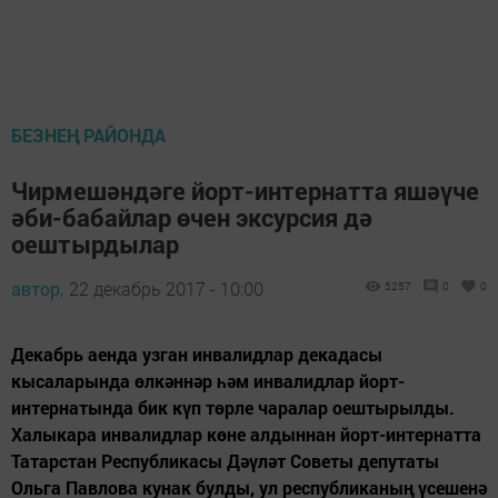
БЕЗНЕҢ РАЙОНДА
Чирмешәндәге йорт-интернатта яшәүче
әби-бабайлар өчен эксурсия дә
оештырдылар
автор,
22 декабрь 2017 - 10:00
5257
0
0
Декабрь аенда узган инвалидлар декадасы
кысаларында өлкәннәр һәм инвалидлар йорт-
интернатында бик күп төрле чаралар оештырылды.
Халыкара инвалидлар көне алдыннан йорт-интернатта
Татарстан Республикасы Дәүләт Советы депутаты
Ольга Павлова кунак булды, ул республиканың үсешенә