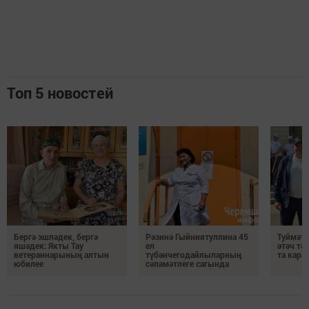
Топ 5 новостей
Бергә эшләдек, бергә
Рәзинә Гыйниятуллина 45
Туймәтт
яшәдек: Якты Тау
ел
әтәч тә
ветераннарының алтын
түбәнчегодайлыларның
та кар
юбилее
сәламәтлеге сагында