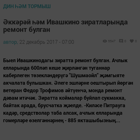
ДИН ҺӘМ ТОРМЫШ
Әккәрәй һәм Ивашкино зиратларында
ремонт булган
автор,
22 декабрь 2017 - 07:00
5547
0
0
Быел Ивашкинодагы зиратта ремонт булган. Ачлык
елларында 600ләп кеше җирләнгән туганнар
каберлеген төзекләндерүгә "Шушмаойл" җәмгыяте
акчалата булышкан. Әлеге эшләрне оештырып йөргән
ветеран Федор Трофимов әйтүенчә, монда ремонт
дәвам итәчәк. Зиратта коймалар буйлап сукмакка,
байтак арада, брусчатка җәелде. -Киләсе Питрауга
кадәр, средстволар таба алсак, ачлык елларында
гомерләре өзелгәннәрнең - 885 якташыбызның...