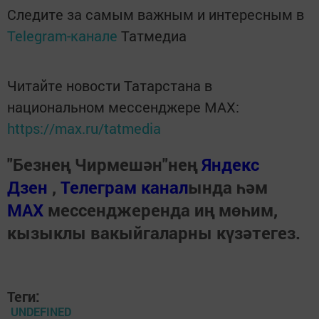
Следите за самым важным и интересным в
Telegram-канале
Татмедиа
Читайте новости Татарстана в
национальном мессенджере MАХ:
https://max.ru/tatmedia
"Безнең Чирмешән"нең
Яндекс
Дзен
,
Телеграм канал
ында һәм
МАХ
мессенджеренда иң мөһим,
кызыклы вакыйгаларны күзәтегез.
Теги:
UNDEFINED