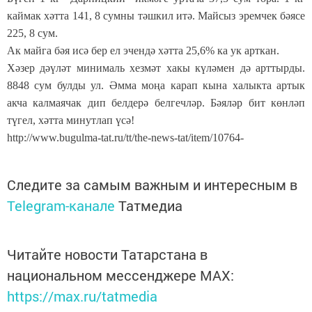
каймак хәтта 141, 8 сумны тәшкил итә. Майсыз эремчек бәясе
225, 8 сум.
Ак майга бәя исә бер ел эчендә хәтта 25,6% ка ук арткан.
Хәзер дәүләт минималь хезмәт хакы күләмен дә арттырды.
8848 сум булды ул. Әмма моңа карап кына халыкта артык
акча калмаячак дип белдерә белгечләр. Бәяләр бит көнләп
түгел, хәтта минутлап үсә!
http://www.bugulma-tat.ru/tt/the-news-tat/item/10764-
Следите за самым важным и интересным в
Telegram-канале
Татмедиа
Читайте новости Татарстана в
национальном мессенджере MАХ:
https://max.ru/tatmedia