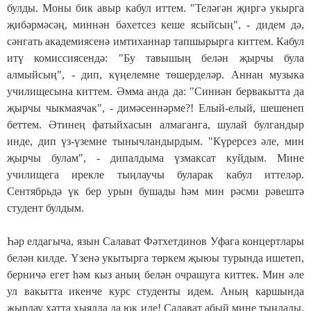
булды. Моны бик авыр кабул иттем. "Теләгән җиргә укырга
җибәрмәсәң, миннән бәхетсез кеше ясыйсың", - дидем дә,
сәнгать академиясенә имтиханнар тапшырырга киттем. Кабул
итү комиссиясендә: "Бу тавышың белән җырчы була
алмыйсың", - дип, күңелемне төшерделәр. Аннан музыка
училищесына киттем. Әмма анда да: "Синнән бервакытта да
җырчы чыкмаячак", - димәсеннәрме?! Елый-елый, шешенеп
беттем. Әтинең фатыйхасын алмаганга, шулай булгандыр
инде, дип үз-үземне тынычландырдым. "Күрерсез әле, мин
җырчы булам", - дипалдыма үзмаксат куйдым. Мине
училищега ирекле тыңлаучы буларак кабул иттеләр.
Сентябрьдә үк бер урын бушады һәм мин рәсми рәвештә
студент булдым.
Һәр елдагыча, язын Салават Фәтхетдинов Уфага концертлары
белән килде. Үзенә укытырга төркем җыюы турында ишетеп,
берничә егет һәм кыз аның белән очрашуга киттек. Мин әле
ул вакытта икенче курс студенты идем. Аның каршында
җырлау хәтта хыялда да юк иде! Салават абый мине тыңлады,