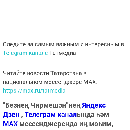
Следите за самым важным и интересным в
Telegram-канале
Татмедиа
Читайте новости Татарстана в
национальном мессенджере MАХ:
https://max.ru/tatmedia
"Безнең Чирмешән"нең
Яндекс
Дзен
,
Телеграм канал
ында һәм
МАХ
мессенджеренда иң мөһим,