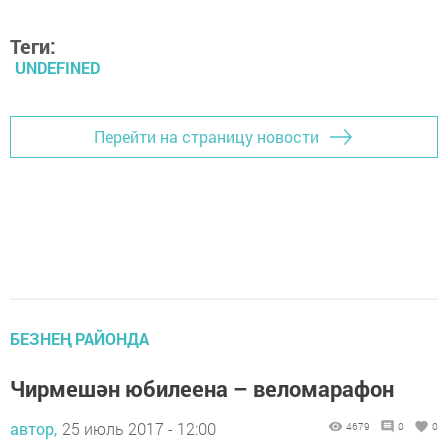
Теги:
UNDEFINED
Перейти на страницу новости
БЕЗНЕҢ РАЙОНДА
Чирмешән юбилеена – веломарафон
автор,
25 июль 2017 - 12:00
4679
0
0