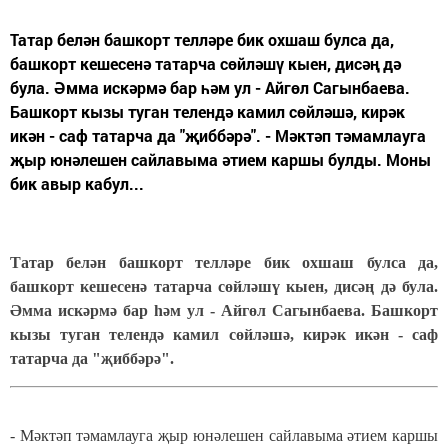
Татар белән башкорт телләре бик охшаш булса да,
башкорт кешесенә татарча сөйләшү кыен, дисәң дә
була. Әмма искәрмә бар һәм ул - Айгөл Сагынбаева.
Башкорт кызы туган телендә камил сөйләшә, кирәк
икән - саф татарча да "җиббәрә". - Мәктәп тәмамлауга
җыр юнәлешен сайлавыма әтием каршы булды. Моны
бик авыр кабул...
Татар белән башкорт телләре бик охшаш булса да,
башкорт кешесенә татарча сөйләшү кыен, дисәң дә була.
Әмма искәрмә бар һәм ул - Айгөл Сагынбаева. Башкорт
кызы туган телендә камил сөйләшә, кирәк икән - саф
татарча да "җиббәрә".
- Мәктәп тәмамлауга җыр юнәлешен сайлавыма әтием каршы