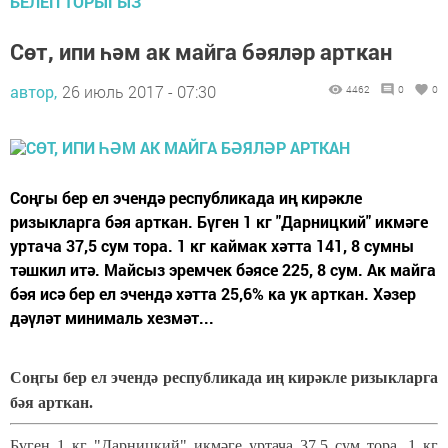
БЕЛЕП ТОРЫГЫЗ
Сөт, ипи һәм ак майга бәяләр арткан
автор,
26 июль 2017 - 07:30
4462
0
0
Соңгы бер ел эчендә республикада иң кирәкле
ризыкларга бәя арткан. Бүген 1 кг "Дарницкий" икмәге
уртача 37,5 сум тора. 1 кг каймак хәтта 141, 8 сумны
тәшкил итә. Майсыз эремчек бәясе 225, 8 сум. Ак майга
бәя исә бер ел эчендә хәтта 25,6% ка ук арткан. Хәзер
дәүләт минималь хезмәт...
Соңгы бер ел эчендә республикада иң кирәкле ризыкларга
бәя арткан.
Бүген 1 кг "Дарницкий" икмәге уртача 37,5 сум тора. 1 кг