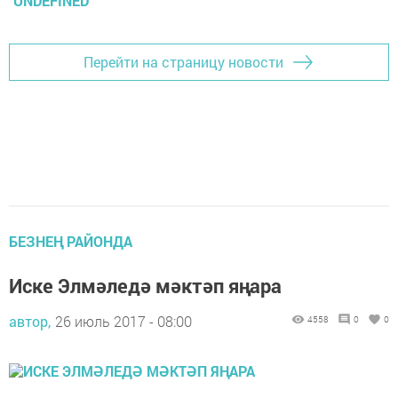
UNDEFINED
Перейти на страницу новости
БЕЗНЕҢ РАЙОНДА
Иске Элмәледә мәктәп яңара
автор,
26 июль 2017 - 08:00
4558
0
0