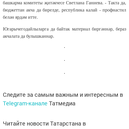
башкарма комитеты җитәкчесе Светлана Ганиева. - Такта да,
бюджеттан акча да бирелде, республика калай - профнастил
белән ярдәм итте.
Югарычегодайлыларга да байтак материал биргәннәр, бераз
акчалата да булышканнар.
Следите за самым важным и интересным в
Telegram-канале
Татмедиа
Читайте новости Татарстана в