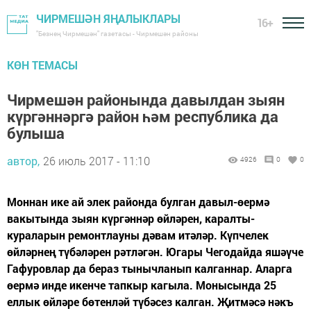
ЧИРМЕШӘН ЯҢАЛЫКЛАРЫ
16+
"Безнең Чирмешән" газетасы - Чирмешән районы
КӨН ТЕМАСЫ
Чирмешән районында давылдан зыян
күргәннәргә район һәм республика да
булыша
автор,
26 июль 2017 - 11:10
4926
0
0
Моннан ике ай элек районда булган давыл-өермә
вакытында зыян күргәннәр өйләрен, каралты-
кураларын ремонтлауны дәвам итәләр. Күпчелек
өйләрнең түбәләрен рәтләгән. Югары Чегодайда яшәүче
Гафуровлар да бераз тынычланып калганнар. Аларга
өермә инде икенче тапкыр кагыла. Монысында 25
еллык өйләре бөтенләй түбәсез калган. Җитмәсә нәкъ