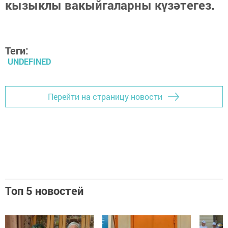
кызыклы вакыйгаларны күзәтегез.
Теги:
UNDEFINED
Перейти на страницу новости
Топ 5 новостей