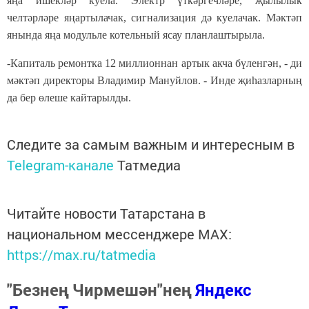
яңа ишекләр куела. Электр үткәргечләре, җылылык
челтәрләре яңартылачак, сигнализация дә куелачак. Мәктәп
янында яңа модульле котельный ясау планлаштырыла.
-Капиталь ремонтка 12 миллионнан артык акча бүленгән, - ди
мәктәп директоры Владимир Мануйлов. - Инде җиһазларның
да бер өлеше кайтарылды.
Следите за самым важным и интересным в
Telegram-канале
Татмедиа
Читайте новости Татарстана в
национальном мессенджере MАХ:
https://max.ru/tatmedia
"Безнең Чирмешән"нең
Яндекс