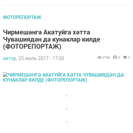
ФОТОРЕПОРТАЖ
Чирмешәнгә Акатуйга хәтта
Чувашиядән дә кунаклар килде
(ФОТОРЕПОРТАЖ)
автор,
25 июль 2017 - 17:00
4798
0
0