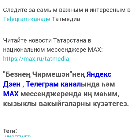
Следите за самым важным и интересным в
Telegram-канале
Татмедиа
Читайте новости Татарстана в
национальном мессенджере MАХ:
https://max.ru/tatmedia
"Безнең Чирмешән"нең
Яндекс
Дзен
,
Телеграм канал
ында һәм
МАХ
мессенджеренда иң мөһим,
кызыклы вакыйгаларны күзәтегез.
Теги: