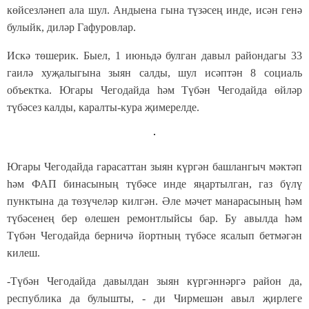
көйсезләнеп ала шул. Андыена гына түзәсең инде, исән генә
булыйк, диләр Гафуровлар.
Искә төшерик. Быел, 1 июньдә булган давыл райондагы 33
гаилә хуҗалыгына зыян салды, шул исәптән 8 социаль
объектка. Югары Чегодайда һәм Түбән Чегодайда өйләр
түбәсез калды, каралты-кура җимерелде.
Югары Чегодайда гарасаттан зыян күргән башлангыч мәктәп
һәм ФАП бинасының түбәсе инде яңартылган, газ бүлү
пунктына да төзүчеләр килгән. Әле мәчет манарасының һәм
түбәсенең бер өлешен ремонтлыйсы бар. Бу авылда һәм
Түбән Чегодайда берничә йортның түбәсе ясалып бетмәгән
килеш.
-Түбән Чегодайда давылдан зыян күргәннәргә район да,
республика да булышты, - ди Чирмешән авыл җирлеге