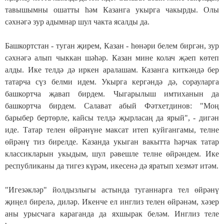
тавышымны ошатты һәм Казанга укырга чакырды. Олы
сәхнәгә зур адымнар шул чакта ясалды да.
Башкортстан - туган җирем, Казан - һөнәри белем биргән, зур
сәхнәгә алып чыккан шәһәр. Казан мине колач җәеп көтеп
алды. Ике телдә дә иркен аралашам. Казанга киткәндә бер
татарча сүз белми идем. Укырга кергәндә дә, сорауларга
башкортча җавап бирдем. Чыгарылыш имтиханын да
башкортча бирдем. Салават абый Фәтхетдинов: "Моң
барыбер бертөрле, кайсы телдә җырласаң да ярый", - дигән
иде. Татар телен өйрәнүне максат итеп куйгангамы, телне
өйрәнү тиз бирелде. Казанда укыган вакытта һәрчак татар
классикларын укыдым, шул рәвешле телне өйрәндем. Ике
республиканы да тигез күрәм, икесенә дә яратып хезмәт итәм.
"Игезәкләр" йолдызлыгы астында туганнарга тел өйрәнү
җиңел бирелә, диләр. Икенче ел инглиз телен өйрәнәм, хәзер
аны урысчага караганда да яхшырак беләм. Инглиз теле