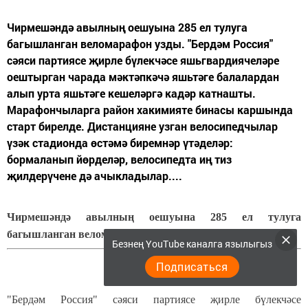
Чирмешәндә авылның оешуына 285 ел тулуга
багышланган веломарафон узды. "Бердәм Россия"
сәяси партиясе җирле бүлекчәсе яшьгвардиячеләре
оештырган чарада мәктәпкәчә яшьтәге балалардан
алып урта яшьтәге кешеләргә кадәр катнашты.
Марафончыларга район хакимияте бинасы каршында
старт бирелде. Дистанцияне узган велосипедчылар
үзәк стадионда өстәмә биремнәр үтәделәр:
бормаланып йөрделәр, велосипедта иң тиз
җилдерүчене дә ачыкладылар....
Чирмешәндә авылның оешуына 285 ел тулуга
багышланган веломарафон узды.
Безнең YouTube каналга язылыгыз
Подписаться
"Бердәм Россия" сәяси партиясе җирле бүлекчәсе