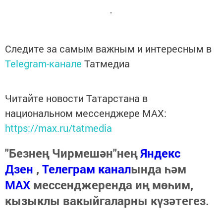
Следите за самым важным и интересным в
Telegram-канале
Татмедиа
Читайте новости Татарстана в
национальном мессенджере MАХ:
https://max.ru/tatmedia
"Безнең Чирмешән"нең
Яндекс
Дзен
,
Телеграм канал
ында һәм
МАХ
мессенджеренда иң мөһим,
кызыклы вакыйгаларны күзәтегез.