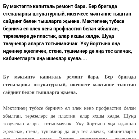
Бу мәктәптә капиталь ремонт бара. Бер бригада
стеналарны штукатурлый, икенчесе мәктәпне тыштан
сайдинг белән тышларга җыена. Мәктәпнең түбәсе
берничә ел элек кенә профнастил белән ябылган,
тәрәзәләре дә пластик, алар яхшы хәлдә. Шуңа
төзүчеләр аларга тотынмаячак. Уку йортына яңа
идәннәр җәеләчәк, стена, түшәмнәр дә яңа төс алачак,
кабинетларга яңа ишекләр куела....
Бу мәктәптә капиталь ремонт бара. Бер бригада
стеналарны штукатурлый, икенчесе мәктәпне тыштан
сайдинг белән тышларга җыена.
Мәктәпнең түбәсе берничә ел элек кенә профнастил белән
ябылган, тәрәзәләре дә пластик, алар яхшы хәлдә. Шуңа
төзүчеләр аларга тотынмаячак. Уку йортына яңа идәннәр
җәеләчәк, стена, түшәмнәр дә яңа төс алачак, кабинетларга