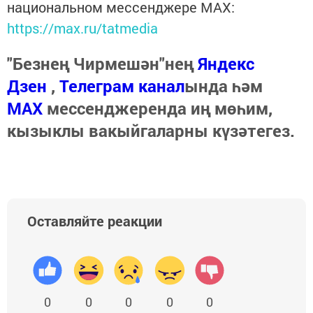
национальном мессенджере MАХ:
https://max.ru/tatmedia
"Безнең Чирмешән"нең
Яндекс
Дзен
,
Телеграм канал
ында һәм
МАХ
мессенджеренда иң мөһим,
кызыклы вакыйгаларны күзәтегез.
Оставляйте реакции
0
0
0
0
0