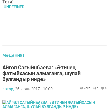
Теги:
UNDEFINED
МӘДӘНИЯТ
Айгөл Сагыйнбаева: «Әтинең
фатыйхасын алмаганга, шулай
булгандыр инде»
автор,
26 июль 2017 - 10:00
4567
0
0