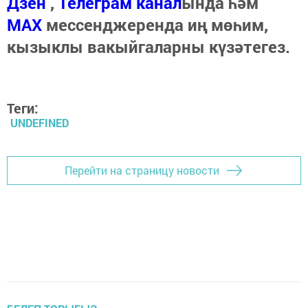
Дзен
,
Телеграм канал
ында һәм
МАХ
мессенджеренда иң мөһим,
кызыклы вакыйгаларны күзәтегез.
Теги:
UNDEFINED
Перейти на страницу новости