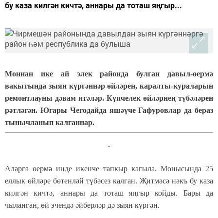
бу каза килгән кичтә, аннары да тоташ яңгыр...
Моннан ике ай элек районда булган давыл-өермә
вакытында зыян күргәннәр өйләрен, каралты-кураларын
ремонтлауны дәвам итәләр. Күпчелек өйләрнең түбәләрен
рәтләгән. Югары Чегодайда яшәүче Гафуровлар да бераз
тынычланып калганнар.
Алар
г
а өермә инде икенче тапкыр кагыла. Монысында 25
еллык өйләре бөтенләй түбәсез калган. Җитмәсә нәкъ бу каза
килгән кичтә, аннары
да тоташ яңгыр койды. Бары да
чыланган,
өй эчендә әйберләр дә зыян күргән.