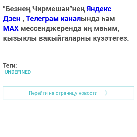
"Безнең Чирмешән"нең
Яндекс
Дзен
,
Телеграм канал
ында һәм
МАХ
мессенджеренда иң мөһим,
кызыклы вакыйгаларны күзәтегез.
Теги:
UNDEFINED
Перейти на страницу новости