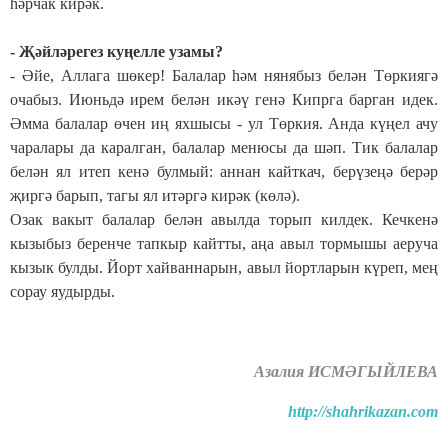
һәрчак кирәк.
- Җәйләрегез куңелле узамы?
- Əйе, Аллага шөкер! Балалар һәм нянябыз белән Төркиягә
очабыз. Июньдә ирем белән икәү генә Кипрга барган идек.
Əмма балалар өчен иң яхшысы - ул Төркия. Анда күңел ачу
чаралары да каралган, балалар менюсы да шәп. Тик балалар
белән ял итеп кенә булмый: аннан кайткач, берүзеңә берәр
җиргә барып, тагы ял итәргә кирәк (көлә).
Озак вакыт балалар белән авылда торып килдек. Кечкенә
кызыбыз беренче тапкыр кайтты, аңа авыл тормышы аеруча
кызык булды. Йорт хайваннарын, авыл йортларын күреп, мең
сорау яудырды.
Азалия ИСМӘГЫЙЛЕВА
http://shahrikazan.com