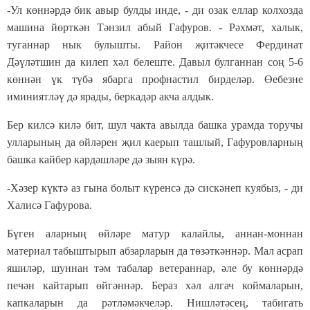
-Ул көннәрдә бик авыр булды инде, - ди озак еллар колхозда
машина йөрткән Тәнзил абый Гафуров. - Рәхмәт, халык,
туганнар нык булышты. Район җитәкчесе Фердинат
Дәүләтшин да килеп хәл белеште. Давыл булганнан соң 5-6
көннән үк түбә ябарга профнастил бирделәр. Өебезне
иминиятләү дә ярады, беркадәр акча алдык.
Бер килсә килә бит, шул чакта авылда башка урамда торучы
улларының да өйләрен җил каерып ташлый, Гафуровларның
башка кайбер кардәшләре дә зыян күрә.
-Хәзер күктә аз гына болыт күренсә дә сискәнеп куябыз, - ди
Халисә Гафурова.
Бүген аларның өйләре матур калайлы, аннан-моннан
материал табыштырып абзарларын да төзәткәннәр. Мал асрап
яшиләр, шуннан тәм табалар ветераннар, әле бу көннәрдә
печән кайтарып өйгәннәр. Бераз хәл алгач коймаларын,
капкаларын да рәтләмәкчеләр. Нишләтәсең, табигать