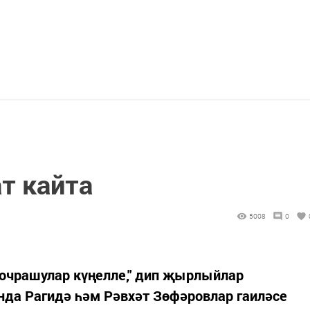
т кайта
5008
0
 очрашулар күңелле," дип җырлыйлар
а Рагидә һәм Рәвхәт Зөфәровлар гаиләсе