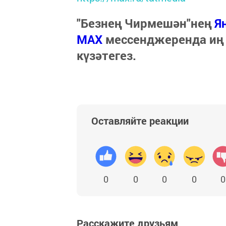
"Безнең Чирмешән"нең
Я
МАХ
мессенджеренда иң
күзәтегез.
Оставляйте реакции
0
0
0
0
0
Расскажите друзьям