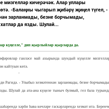
 мизгелләр кичерәчәк. Алар уллары
тә. -Балаңны чыгарып җибәрү җиңел түгел, -
ннән зарланмады, безне борчымады,
хатлар да язды. Шулай...
ар күңелле," дип җырлыйлар җырларда да.
өфәровлар гаиләсе май ахырында шундый күңелле мизгеллә
ән кайтуын көтә.
ди Рагидә. - Улыбыз хезмәтеннән зарланмады, безне борчымады
язды. Шулай да ата-ана күңеле тыныч булмый, гел бала турынд
шәһәрендә хәрби һава көчләре гаскәрләрендә хезмәт итә. Беренч