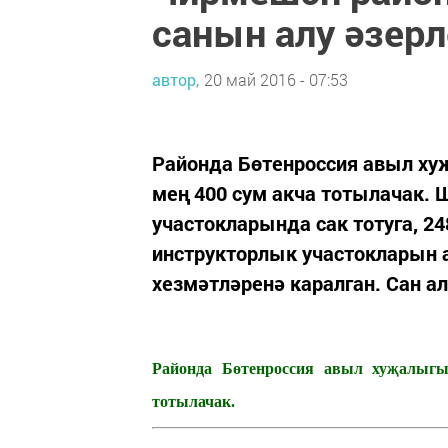
санын алу әзерл
автор,
20 май 2016 - 07:53
Районда Бөтенроссия авыл ху
мең 400 сум акча тотылачак. 
участокларында сак тотуга, 24
инструкторлык участокларын а
хезмәтләренә каралган. Сан ал
Районда Бөтенроссия авыл хуҗалыгы
тотылачак.