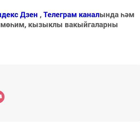
ндекс Дзен
,
Телеграм канал
ында һәм
 мөһим, кызыклы вакыйгаларны