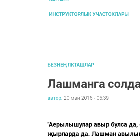
ИНСТРУКТОРЛЫК УЧАСТОКЛАРЫ
БЕЗНЕҢ ЯКТАШЛАР
Лашманга солда
автор,
20 май 2016 - 06:39
"Аерылышулар авыр булса да,
җырларда да. Лашман авылынд