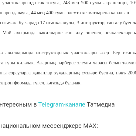
частокларында сак тотуга, 248 мең 500 сумы - транспорт, 10
 арендалауга, 44 мең 400 сумы элемтә хезмәтләренә каралган.
 итәчәк. Бу чарада 17 исәпкә алучы, 3 инструктор, сан алу буенч
 Май ахырында вәкилләрне сан алу эшенең нечкәлекләрен
 авылларында инструкторлык участоклары әзер. Бер исәпк
га туры киләчәк. Аларның һәрберсе элемтә чарасы белән тәэми
агы сорауларга җаваплар хуҗаларның сүзләре буенча, нәкъ 200
ктрон формада түгел, кәгазьдә булачак.
интересным в
Telegram-канале
Татмедиа
в национальном мессенджере MАХ: