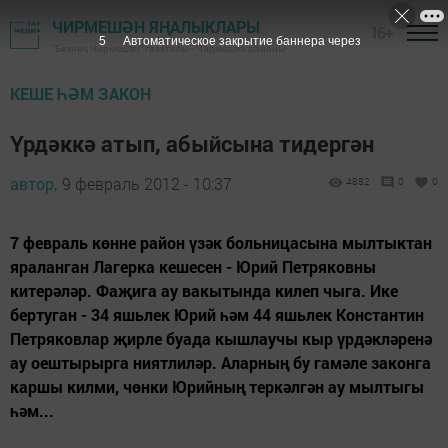
ЧИРМЕШӘН ЯҢАЛЫКЛАРЫ
16+
4
Автоматическое закрытие баннера через
"Безнең Чирмешән" газетасы - Чирмешән районы
КЕШЕ ҺӘМ ЗАКОН
Үрдәккә атып, абыйсына тидергән
автор,
9 февраль 2012 - 10:37
4882
0
0
7 февраль көнне район үзәк больницасына мылтыктан
яраланган Лагерка кешесен - Юрий Петряковны
китерәләр. Фаҗига ау вакытында килеп чыга. Ике
бертуган - 34 яшьлек Юрий һәм 44 яшьлек Константин
Петряковлар җирле буада кышлаучы кыр үрдәкләренә
ау оештырырга ниятлиләр. Аларның бу гамәле законга
каршы килми, чөнки Юрийның теркәлгән ау мылтыгы
һәм...