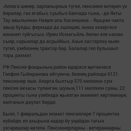
-Аллага шөкер, зарланырлык түгел, пенсияне китереп үк
бирәләр, газ ягабыз, суыбыз бакчада гына, - ди Якты
Тау авылыннан Наҗия апа Хәсәншина. - Яшьрәк чакта
авыр булды, фермада да эшләдек, әмма хәзергесе
кинәнеп туйгысыз. Ирем Исмәгыйль белән әле һаман
сыер, сарыклар да асрыйбыз. Азык хәстәрләү кыен
түгел, үзебезнең трактор бар. Балалар гел булышып
тора, рәхмәт.
РФ Пенсия фондының район идарәсе җитәкчесе
Гөлфия Гыймранова әйтүенчә, безнең районда 6121
пенсионер яши. Аларга былтыр 570 миллион сум
пенсия акчасы түләнгән, шуның 111 миллион сумы, 22
проценты гына үзебездә җыелган иминият кертемнәре,
калганын дәүләт бирде.
Быел, 1 февральдән хезмәт пенсияләре 7 процентка
күбәйде, ел ахырына кадәр бу уңайдан тагын
үзгәрешләр көтелә. Пенсионерларны - ветераннарны