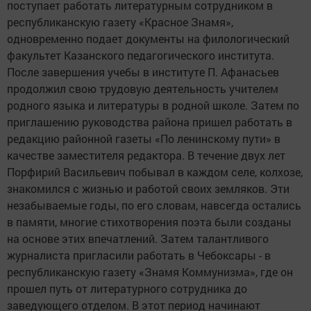
поступает работать литературным сотрудником в
республиканскую газету «Красное Знамя»,
одновременно подает документы на филологический
факультет Казанского педагогического института.
После завершения учебы в институте П. Афанасьев
продолжил свою трудовую деятельность учителем
родного языка и литературы в родной школе. Затем по
приглашению руководства района пришел работать в
редакцию районной газеты «По ленинскому пути» в
качестве заместителя редактора. В течение двух лет
Порфирий Васильевич побывал в каждом селе, колхозе,
знакомился с жизнью и работой своих земляков. Эти
незабываемые годы, по его словам, навсегда остались
в памяти, многие стихотворения поэта были созданы
на основе этих впечатлений. Затем талантливого
журналиста пригласили работать в Чебоксары - в
республиканскую газету «Знамя Коммунизма», где он
прошел путь от литературного сотрудника до
заведующего отделом. В этот период начинают