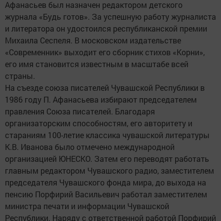
Афанасьев был назначен редактором детского
журнала «Будь готов». За успешную работу журналиста
и литератора он удостоился республиканской премии
Михаила Сеспеля. В московском издательстве
«Современник» выходит его сборник стихов «Корни»,
его имя становится известным в масштабе всей
страны.
На съезде союза писателей Чувашской Республики в
1986 году П. Афанасьева избирают председателем
правления Союза писателей. Благодаря
организаторским способностям, его авторитету и
стараниям 100-летие классика чувашской литературы
К.В. Иванова было отмечено международной
организацией ЮНЕСКО. Затем его переводят работать
главным редактором Чувашского радио, заместителем
председателя Чувашского фонда мира, до выхода на
пенсию Порфирий Васильевич работал заместителем
министра печати и информации Чувашской
Республики. Наряду с ответственной работой Порфирий