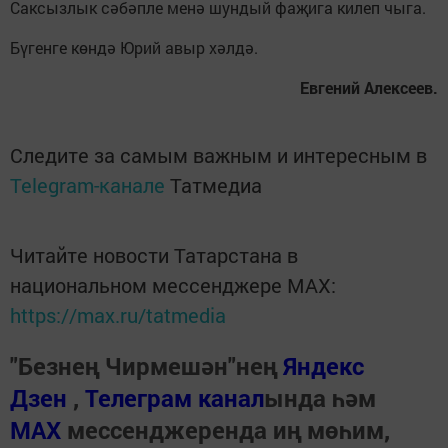
Саксызлык сәбәпле менә шундый фаҗига килеп чыга.
Бүгенге көндә Юрий авыр хәлдә.
Евгений Алексеев.
Следите за самым важным и интересным в
Telegram-канале
Татмедиа
Читайте новости Татарстана в
национальном мессенджере MАХ:
https://max.ru/tatmedia
"Безнең Чирмешән"нең
Яндекс
Дзен
,
Телеграм канал
ында һәм
МАХ
мессенджеренда иң мөһим,