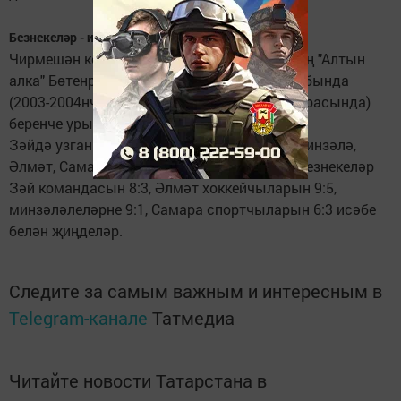
Безнекеләр - иң алда
Чирмешән командасы яшь хоккейчыларның "Алтын
алка" Бөтенроссия ярышларының зона этабында
(2003-2004нче елларда туган яшүсмерләр арасында)
беренче урынга лаек булды.
Зәйдә узган уеннарда биш команда (Зәй, Минзәлә,
Әлмәт, Самара, Чирмешән) көч сынашты. Безнекеләр
Зәй командасын 8:3, Әлмәт хоккейчыларын 9:5,
минзәләлеләрне 9:1, Самара спортчыларын 6:3 исәбе
белән җиңделәр.
Следите за самым важным и интересным в
Telegram-канале
Татмедиа
Читайте новости Татарстана в