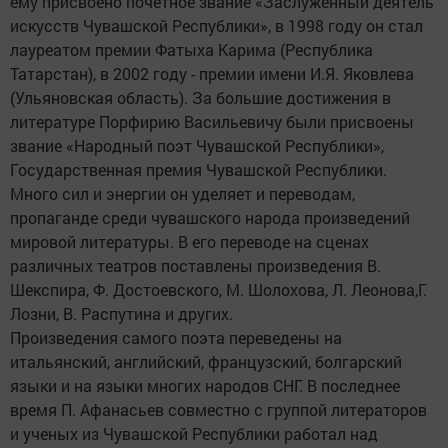
ему присвоено почетное звание «Заслуженный деятель
искусств Чувашской Республики», в 1998 году он стал
лауреатом премии Фатыха Карима (Республика
Татарстан), в 2002 году - премии имени И.Я. Яковлева
(Ульяновская область). За большие достижения в
литературе Порфирию Васильевичу были присвоены
звание «Народный поэт Чувашской Республики»,
Государственная премия Чувашской Республики.
Много сил и энергии он уделяет и переводам,
пропаганде среди чувашского народа произведений
мировой литературы. В его переводе на сценах
различных театров поставлены произведения В.
Шекспира, Ф. Достоевского, М. Шолохова, Л. Леонова,Г.
Лозни, В. Распутина и других.
Произведения самого поэта переведены на
итальянский, английский, французский, болгарский
языки и на языки многих народов СНГ. В последнее
время П. Афанасьев совместно с группой литераторов
и ученых из Чувашской Республики работал над