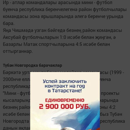
Ир - атлар командалары арасында мини - футбол
буенча республика беренчелегенә район футболчылары
командасы зона ярышларында әлегә беренче урында
бара.
Яңа Чишмәдә узган бәйгедә безнең район командасы
Аксубай футболчыларын 1:0 исәбе белән җиңгән, ә
Базарлы Матак спортчыларына 4:5 исәбе белән
оттырганнар.
Түбән Новгородка барачаклар
Бәркәтә урта мәктәбенең малайлар командасы (1999 -
2000нче елларда туганнар) мини - футбол буенча
республикада беренче урынны яулады.
"Мини - футболны - мәктәпкә!" гомумроссия проекты
кысаларында Яр Чаллыда узган финал уеннарында
безнең район командасы җирле спортчыларны 4:2
исәбе белән җиңгән. Хәзер инде якташларыбыз Түбән
Новгородта 14 февральдә узачак уеннарда республика
данын яклаячаклар.