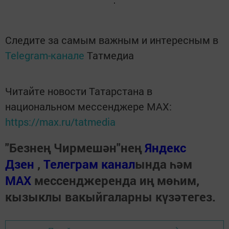
Следите за самым важным и интересным в
Telegram-канале
Татмедиа
Читайте новости Татарстана в
национальном мессенджере MАХ:
https://max.ru/tatmedia
"Безнең Чирмешән"нең
Яндекс
Дзен
,
Телеграм канал
ында һәм
МАХ
мессенджеренда иң мөһим,
кызыклы вакыйгаларны күзәтегез.