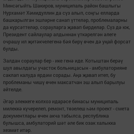
Минсәгыйть Шакиров, муниципаль район башлыгы
Нурхамәт Хәмидуллин да сүз алып, соңгы елларда
башкарылган эшләрне санап үттеләр, проблемаларны
да күрсәттеләр, сорауларга җавап бирделәр. Сүз дә юк,
Президент сайлаулар алдыннан үткәрелгән әлеге
очрашу ил җитәкчелегенә бәя бирү өчен дә уңай форсат
булды.
Залдан сораулар бер - ике генә иде. Котыштан берәү
шул авылдагы участок больницасын - амбулаторияне
саклап калуда ярдәм сорады. Аңа җавап итеп, бу
проблеманы чишү өчен максатчан эш алып барылуы
әйтелде.
Әгәр элеккеге колхоз идарәсе бинасы муниципаль
милеккә күчерелеп, ремонт, төзелеш һәм проект - смета
документлары өчен акча табылса, республика
булышса, амбулаторий шәт әле бик озак халыкка
хезмәт итәр.