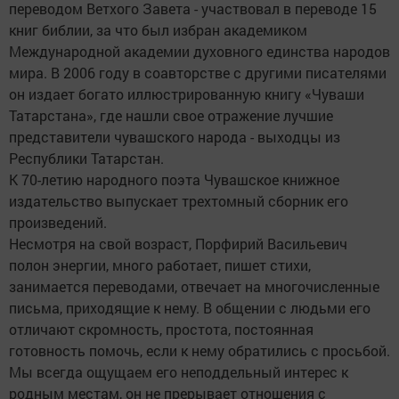
переводом Ветхого Завета - участвовал в переводе 15
книг библии, за что был избран академиком
Международной академии духовного единства народов
мира. В 2006 году в соавторстве с другими писателями
он издает богато иллюстрированную книгу «Чуваши
Татарстана», где нашли свое отражение лучшие
представители чувашского народа - выходцы из
Республики Татарстан.
К 70-летию народного поэта Чувашское книжное
издательство выпускает трехтомный сборник его
произведений.
Несмотря на свой возраст, Порфирий Васильевич
полон энергии, много работает, пишет стихи,
занимается переводами, отвечает на многочисленные
письма, приходящие к нему. В общении с людьми его
отличают скромность, простота, постоянная
готовность помочь, если к нему обратились с просьбой.
Мы всегда ощущаем его неподдельный интерес к
родным местам, он не прерывает отношения с