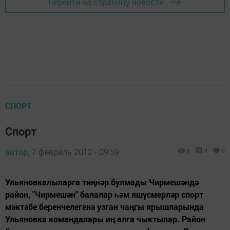
Перейти на страницу новости
СПОРТ
Спорт
автор,
7 февраль 2012 - 09:59
8
0
0
Ульяновкалыларга тиңнәр булмады Чирмешәндә
район, "Чирмешән" балалар һәм яшүсмерләр спорт
мәктәбе беренчелегенә узган чаңгы ярышларында
Ульяновка командалары иң алга чыктылар. Район