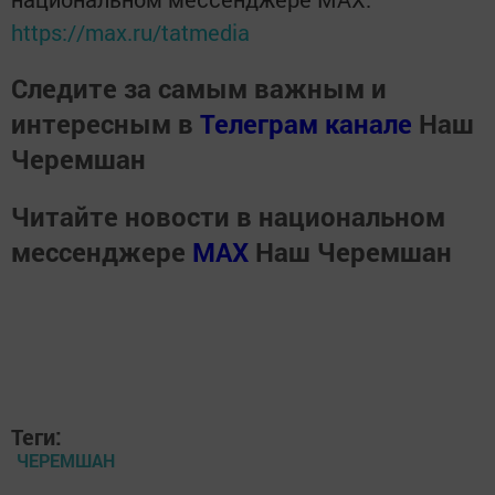
https://max.ru/tatmedia
Следите за самым важным и
интересным в
Телеграм канале
Наш
Черемшан
Читайте новости в национальном
мессенджере
MАХ
Наш Черемшан
Теги:
ЧЕРЕМШАН