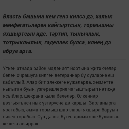
Власть башына кем генә килсә дә, халык
мәнфәгатьләрен кайгыртсын, тормышны
яхшыртсын иде. Тәртип, тынычлык,
тотрыклылык, гаделлек булса, илнең дә
абруе арта.
Үткән атнада район мәдәният йортына җитәкчеләр
белән очрашуга килгән ветераннар бу сүзләрне еш
кабатлый. Алар бит элеккеге нужаларда, хезмәттә
ныгыган буын, үзгәрешләрне чагыштырып нәтиҗә
ясыйлар, шөкрана кыла беләләр. Өлкәннәр
вәзгыятьнең нык үзгәрүенә дә каршы. Зарланырга
яратабыз, әмма тормыш шартлары яхшыра баруын
сизеп торабыз. Сүз дә юк, бүген даими эше булмаган
кешегә авыррак.