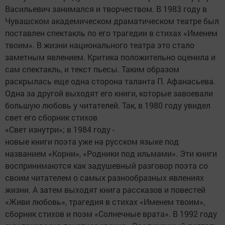
Васильевич занимался и творчеством. В 1983 году в
Чувашском академическом драматическом театре был
поставлен спектакль по его трагедии в стихах «Именем
твоим». В жизни национального театра это стало
заметным явлением. Критика положительно оценила и
сам спектакль, и текст пьесы. Таким образом
раскрылась еще одна сторона таланта П. Афанасьева.
Одна за другой выходят его книги, которые завоевали
большую любовь у читателей. Так, в 1980 году увидел
свет его сборник стихов
«Свет изнутри»; в 1984 году -
новые книги поэта уже на русском языке под
названием «Корни», «Родники под ильмами». Эти книги
воспринимаются как задушевный разговор поэта со
своим читателем о самых разнообразных явлениях
жизни. А затем выходят книга рассказов и повестей
«Живи любовь», трагедия в стихах «Именем твоим»,
сборник стихов и поэм «Солнечные врата». В 1992 году