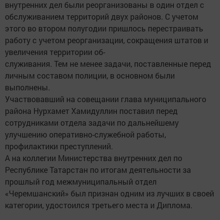
внутренних дел были реорганизованы в один отдел с
обслуживанием территорий двух районов. С учетом
этого во втором полугодии пришлось перестраивать
работу с учетом реорганизации, сокращения штатов и
увеличения территории об-
служивания. Тем не менее задачи, поставленные перед
личным составом полиции, в основном были
выполнены.
Участвовавший на совещании глава муниципального
района Нурхамет Хамидуллин поставил перед
сотрудниками отдела задачи по дальнейшему
улучшению оперативно-служебной работы,
профилактики преступлений.
А на коллегии Министерства внутренних дел по
Республике Татарстан по итогам деятельности за
прошлый год межмуниципальный отдел
«Черемшанский» был признан одним из лучших в своей
категории, удостоился третьего места и Диплома.