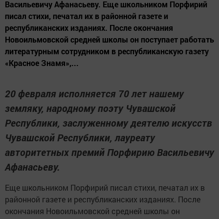
Васильевичу Афанасьеву. Еще школьником Порфирий
писал стихи, печатал их в районной газете и
республиканских изданиях. После окончания
Новоильмовской средней школы он поступает работать
литературным сотрудником в республиканскую газету
«Красное Знамя»,...
20 февраля исполняется 70 лет нашему
земляку, народному поэту Чувашской
Республики, заслуженному деятелю искусств
Чувашской Республики, лауреату
авторитетных премий Порфирию Васильевичу
Афанасьеву.
Еще школьником Порфирий писал стихи, печатал их в
районной газете и республиканских изданиях. После
окончания Новоильмовской средней школы он