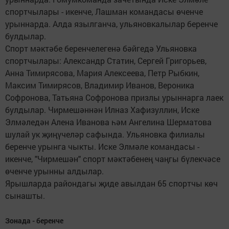
спортчылары - икенче, Лашман командасы өченче
урыннарда. Алда язылганча, ульяновкалылар беренче
булдылар.
Спорт мәктәбе беренчелегенә бәйгедә Ульяновка
спортчылары: Александр Статин, Сергей Григорьев,
Анна Тимирясова, Мария Алексеева, Петр Рыбкин,
Максим Тимирясов, Владимир Иванов, Вероника
Софронова, Татьяна Софронова призлы урыннарга лаек
булдылар. Чирмешәннән Илназ Хафизуллин, Иске
Элмәледән Алена Иванова һәм Ангелина Шерматова
шулай ук җиңүчеләр сафында. Ульяновка филиалы
беренче урынга чыкты. Иске Элмәле командасы -
икенче, "Чирмешән" спорт мәктәбенең чаңгы бүлекчәсе
өченче урынны алдылар.
Ярышларда райондагы җиде авылдан 65 спортчы көч
сынашты.
Зонада - беренче