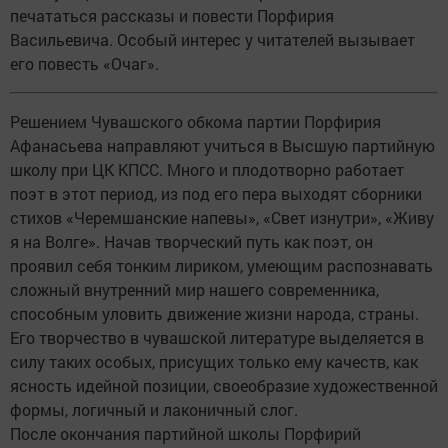
печататься рассказы и повести Порфирия
Васильевича. Особый интерес у читателей вызывает
его повесть «Очаг».
Решением Чувашского обкома партии Порфирия
Афанасьева направляют учиться в Высшую партийную
школу при ЦК КПСС. Много и плодотворно работает
поэт в этот период, из под его пера выходят сборники
стихов «Черемшанские напевы», «Свет изнутри», «Живу
я на Волге». Начав творческий путь как поэт, он
проявил себя тонким лириком, умеющим распознавать
сложный внутренний мир нашего современника,
способным уловить движение жизни народа, страны.
Его творчество в чувашской литературе выделяется в
силу таких особых, присущих только ему качеств, как
ясность идейной позиции, своеобразие художественной
формы, логичный и лаконичный слог.
После окончания партийной школы Порфирий