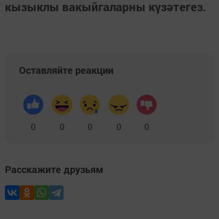
кызыклы вакыйгаларны күзәтегез.
Оставляйте реакции
0
0
0
0
0
Расскажите друзьям