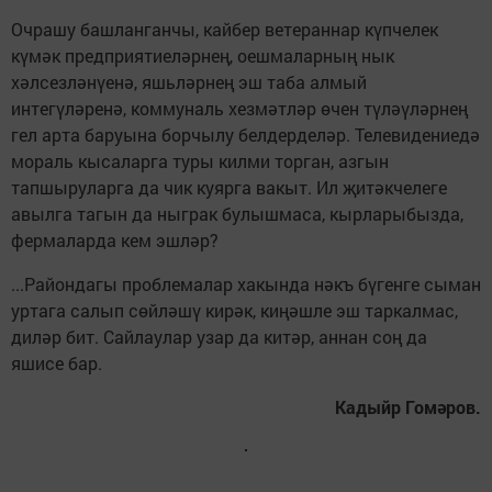
Очрашу башланганчы, кайбер ветераннар күпчелек
күмәк предприятиеләрнең, оешмаларның нык
хәлсезләнүенә, яшьләрнең эш таба алмый
интегүләренә, коммуналь хезмәтләр өчен түләүләрнең
гел арта баруына борчылу белдерделәр. Телевидениедә
мораль кысаларга туры килми торган, азгын
тапшыруларга да чик куярга вакыт. Ил җитәкчелеге
авылга тагын да ныграк булышмаса, кырларыбызда,
фермаларда кем эшләр?
...Райондагы проблемалар хакында нәкъ бүгенге сыман
уртага салып сөйләшү кирәк, киңәшле эш таркалмас,
диләр бит. Сайлаулар узар да китәр, аннан соң да
яшисе бар.
Кадыйр Гомәров.