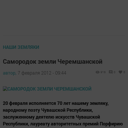
НАШИ ЗЕМЛЯКИ
Самородок земли Черемшанской
автор,
7 февраля 2012 - 09:44
916
0
0
20 февраля исполняется 70 лет нашему земляку,
народному поэту Чувашской Республики,
заслуженному деятелю искусств Чувашской
Республики, лауреату авторитетных премий Порфирию