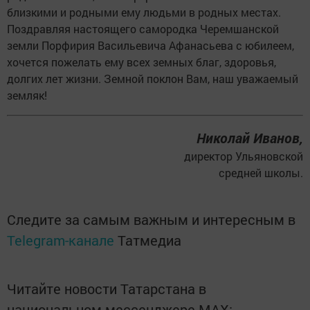
близкими и родными ему людьми в родных местах.
Поздравляя настоящего самородка Черемшанской
земли Порфирия Васильевича Афанасьева с юбилеем,
хочется пожелать ему всех земных благ, здоровья,
долгих лет жизни. Земной поклон Вам, наш уважаемый
земляк!
Николай Иванов,
директор Ульяновской
средней школы.
Следите за самым важным и интересным в
Telegram-канале
Татмедиа
Читайте новости Татарстана в
национальном мессенджере MАХ: