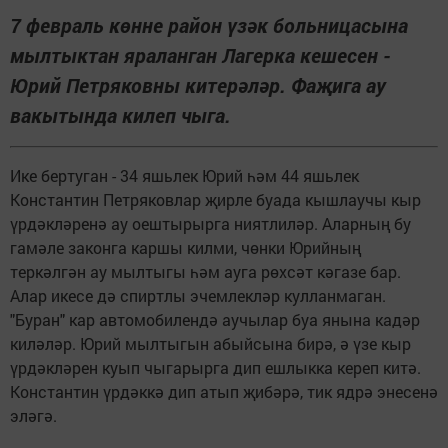
7 февраль көнне район үзәк больницасына
мылтыктан яраланган Лагерка кешесен -
Юрий Петряковны китерәләр. Фаҗига ау
вакытында килеп чыга.
Ике бертуган - 34 яшьлек Юрий һәм 44 яшьлек
Константин Петряковлар җирле буада кышлаучы кыр
үрдәкләренә ау оештырырга ниятлиләр. Аларның бу
гамәле законга каршы килми, чөнки Юрийның
теркәлгән ау мылтыгы һәм ауга рөхсәт кәгазе бар.
Алар икесе дә спиртлы эчемлекләр кулланмаган.
"Буран" кар автомобилендә аучылар буа янына кадәр
киләләр. Юрий мылтыгын абыйсына бирә, ә үзе кыр
үрдәкләрен куып чыгарырга дип ешлыкка кереп китә.
Константин үрдәккә дип атып җибәрә, тик ядрә энесенә
эләгә.