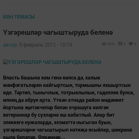
КӨН ТЕМАСЫ
Үзгәрешләр чагыштыруда беленә
автор,
9 февраль 2012 - 10:19
5220
0
0
Власть башына кем генә килсә дә, халык
мәнфәгатьләрен кайгыртсын, тормышны яхшыртсын
иде. Тәртип, тынычлык, тотрыклылык, гаделлек булса,
илнең дә абруе арта. Үткән атнада район мәдәният
йортына җитәкчеләр белән очрашуга килгән
ветераннар бу сүзләрне еш кабатлый. Алар бит
элеккеге нужаларда, хезмәттә ныгыган буын,
үзгәрешләрне чагыштырып нәтиҗә ясыйлар, шөкрана
кыла беләләр. Өлкәннәр...