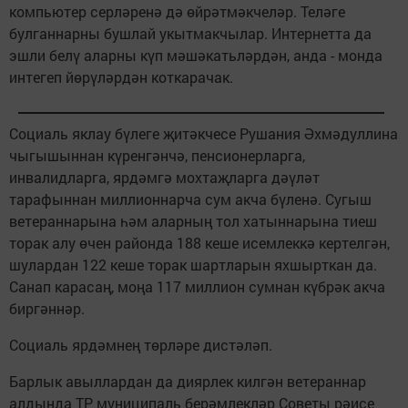
компьютер серләренә дә өйрәтмәкчеләр. Теләге
булганнарны бушлай укытмакчылар. Интернетта да
эшли белү аларны күп мәшәкатьләрдән, анда - монда
интегеп йөрүләрдән коткарачак.
Социаль яклау бүлеге җитәкчесе Рушания Әхмәдуллина
чыгышыннан күренгәнчә, пенсионерларга,
инвалидларга, ярдәмгә мохтаҗларга дәүләт
тарафыннан миллионнарча сум акча бүленә. Сугыш
ветераннарына һәм аларның тол хатыннарына тиеш
торак алу өчен районда 188 кеше исемлеккә кертелгән,
шулардан 122 кеше торак шартларын яхшырткан да.
Санап карасаң, моңа 117 миллион сумнан күбрәк акча
биргәннәр.
Социаль ярдәмнең төрләре дистәләп.
Барлык авыллардан да диярлек килгән ветераннар
алдында ТР муниципаль берәмлекләр Советы рәисе