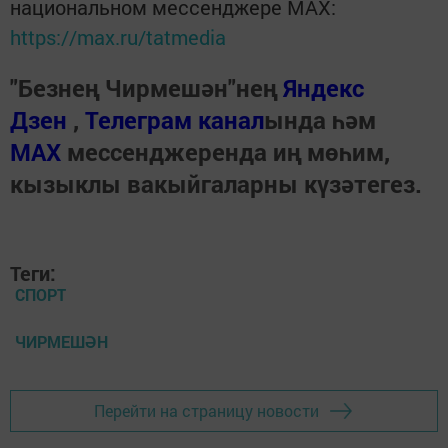
национальном мессенджере MАХ:
https://max.ru/tatmedia
"Безнең Чирмешән"нең
Яндекс
Дзен
,
Телеграм канал
ында һәм
МАХ
мессенджеренда иң мөһим,
кызыклы вакыйгаларны күзәтегез.
Теги:
СПОРТ
ЧИРМЕШӘН
Перейти на страницу новости