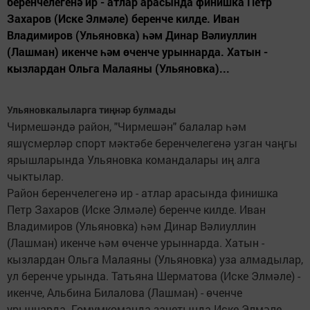
беренчелегенә ир - атлар арасында финишка Петр
Захаров (Иске Элмәле) беренче килде. Иван
Владимиров (Ульяновка) һәм Динар Вәлиуллин
(Лашман) икенче һәм өченче урыннарда. Хатын -
кызлардан Ольга Малаяны (Ульяновка)...
Ульяновкалыларга тиңнәр булмады
Чирмешәндә район, "Чирмешән" балалар һәм
яшүсмерләр спорт мәктәбе беренчелегенә узган чаңгы
ярышларында Ульяновка командалары иң алга
чыктылар.
Район беренчелегенә ир - атлар арасында финишка
Петр Захаров (Иске Элмәле) беренче килде. Иван
Владимиров (Ульяновка) һәм Динар Вәлиуллин
(Лашман) икенче һәм өченче урыннарда. Хатын -
кызлардан Ольга Малаяны (Ульяновка) уза алмадылар,
ул беренче урында. Татьяна Шерматова (Иске Элмәле) -
икенче, Альбина Билалова (Лашман) - өченче
урыннарда. Гомумкоманда зачетында Иске Элмәле