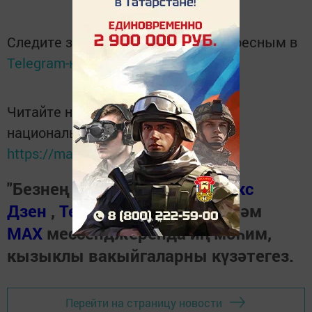
Следите за самым важным и интересным в
Telegram-канале
Татмедиа
Читайте новости Татарстана в
национальном мессенджере MАХ:
https://max.ru/tatmedia
"Безнең Чирмешән"нең
Яндекс
Дзен
,
Телеграм канал
ында һәм
МАХ
мессенджеренда иң мөһим,
кызыклы вакыйгаларны күзәтегез.
Перейти на страницу новости