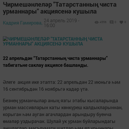
Чирмешәнлеләр "Татарстанның чиста
урманнары" акциясенә кушыла
24 апрель 2019 -
Кадрия Гамирова,
4556
0
0
16:00
22 апрельдән “Татарстанның чиста урманнары”
табигатьне саклау акциясе башланды.
Әлеге акция ике этапта: 22 апрельдән 22 июньгә һәм
16 сентябрьдән 16 ноябрьгә кадәр үтә.
Безнең урманчылар аның язгы этабы кысаларында
урман массивларын каты көнкүреш калдыкларыннан,
корыган һәм ауган агачлардан арындыру буенча
өмәләр уздырачак. Шулай ук урман буйларындагы
аншлаглар, мәгълүмати щитлар һәм ял урыннары