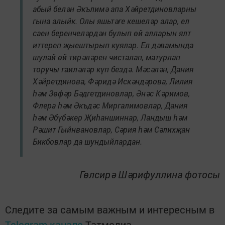
абый белән Әкълимә апа Хәйретдиновларны
гына алыйк. Олы яшьтәге кешеләр алар, ел
саен беренчеләрдән булып өй алларын ялт
иттереп җыештырып куялар. Ел дәвамында
шулай өй тирәләрен чисталап, матурлап
торучы гаиләләр күп бездә. Мәсәлән, Дания
Хәйретдинова, Фәридә Искәндәрова, Лилия
һәм Зөфәр Бәдгетдиновлар, Әнәс Кәримов,
Флера һәм Әкъдәс Миргалимовлар, Дания
һәм Әбүбәкер Җиһаншиннар, Ландыш һәм
Рәшит Гыйнвановлар, Сәрия һәм Сәлихҗан
Бикбовлар да шундыйлардан.
Гөлсирә Шәрифуллина фотосы
Следите за самым важным и интересным в
Telegram-канале
Татмедиа