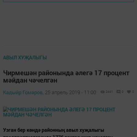
АВЫЛ ХУҖАЛЫГЫ
Чирмешән районында әлегә 17 процент
мәйдан чәчелгән
Кадыйр Гомәров,
25 апрель 2019 - 11:00
2441
0
0
Узган бер көндә районның авыл хуҗалыгы