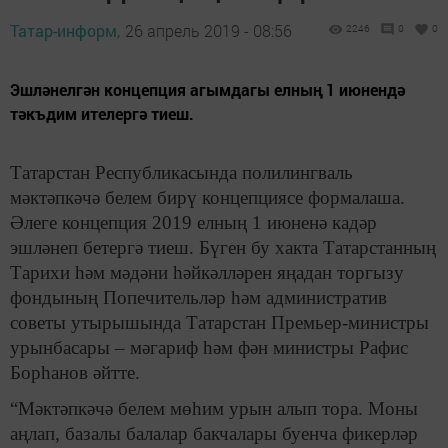
Татар-информ,
26 апрель 2019 - 08:56
2246
0
0
Эшләнелгән концепция агымдагы елның 1 июнендә
тәкъдим ителергә тиеш.
Татарстан Республикасында полилингваль
мәктәпкәчә белем бирү концепциясе формалаша.
Әлеге концепция 2019 елның 1 июненә кадәр
эшләнеп бетергә тиеш. Бүген бу хакта Татарстанның
Тарихи һәм мәдәни һәйкәлләрен яңадан торгызу
фондының Попечительләр һәм административ
советы утырышында Татарстан Премьер-министры
урынбасары – мәгариф һәм фән министры Рафис
Борһанов әйтте.
“Мәктәпкәчә белем мөһим урын алып тора. Моны
аңлап, базалы балалар бакчалары буенча фикерләр