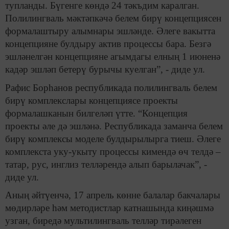
тупланды. Бүгенге көндә 24 тәкъдим каралган.
Полилингваль мәктәпкәчә белем бирү концепциясен
формалаштыру алымнары эшләнде. Әлеге вакытта
концепцияне булдыру актив процессы бара. Безгә
эшләнелгән концепцияне агымдагы елның 1 июненә
кадәр эшләп бетерү бурычы куелган”, - диде ул.
Рафис Борһанов республикада полилингваль белем
бирү комплекслары концепциясе проекты
формалашканын билгеләп үтте. “Концепция
проекты әле дә эшләнә. Республикада заманча белем
бирү комплексы моделе булдырылырга тиеш. Әлеге
комплекста уку-укыту процессы кимендә өч телдә –
татар, рус, инглиз телләрендә алып барылачак”, -
диде ул.
Аның әйтүенчә, 17 апрель көнне балалар бакчалары
мөдирләре һәм методистлар катнашында киңәшмә
узган, биредә мультилингваль телләр тирәлеген