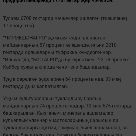
предприятиеләрендә 1776 гектар җир чәчелгән.
Тулаем 6705 гектарда чәчкечләр эшләгән (тиешленең
17 проценты).
“ЧИРМЕШӘНАГРО” җәмгыятендә планлаган
мәйданнарның 67 процент өлешендә, ягъни 2210
гектарда орлыкларны туфракка күмдергәннәр.
“Ильхан”да, “БИО АГРО”да бу күрсәткеч - 22-18 процент.
Кайбер хуҗалыкларда чәчә генә башладылар.
Туңга сөрелгән җирләрнең 64 процентында, 33 мең
гектарда дым каплатылган.
Уҗым культураларын тукландыру барлык
мәйданнарның 74 проценты кадәр, 10 мең 675 гектарда
башкарылган. Кызганыч, минераль ашламалар
күпьеллык үләннәр участокларының барысын да
тукландырырга җитми, гомумән, быел ашламалар, аз
булгач, бик аз кертелә. Бу яктан безнең районны еш