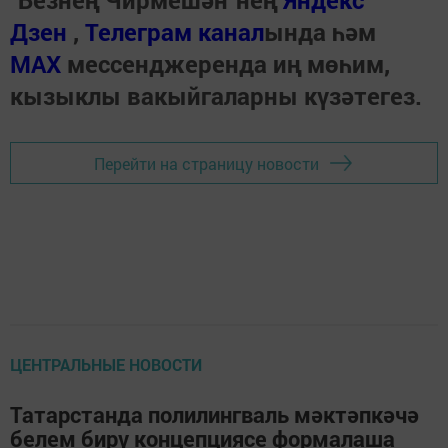
"Безнең Чирмешән"нең
Яндекс
Дзен
,
Телеграм канал
ында һәм
МАХ
мессенджеренда иң мөһим,
кызыклы вакыйгаларны күзәтегез.
Перейти на страницу новости
ЦЕНТРАЛЬНЫЕ НОВОСТИ
Татарстанда полилингваль мәктәпкәчә
белем бирү концепциясе формалаша