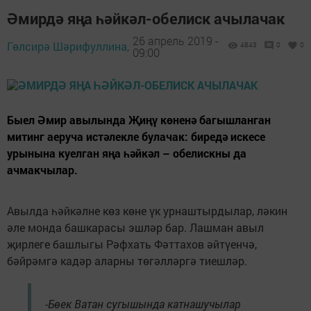
Әмирдә яңа һәйкәл-обелиск ачылачак
26 апрель 2019 -
Гөлсирә Шәрифуллина,
4843
0
0
09:00
Быел Әмир авылында Җиңү көненә багышланган
митинг аеруча истәлекле булачак: биредә искесе
урынына куелган яңа һәйкәл – обелискны да
ачмакчылар.
Авылда һәйкәлне көз көне үк урнаштырдылар, ләкин
әле монда башкарасы эшләр бар. Лашман авыл
җирлеге башлыгы Рәфхать Фәттахов әйтүенчә,
бәйрәмгә кадәр аларны төгәлләргә тиешләр.
-Бөек Ватан сугышында катнашучылар