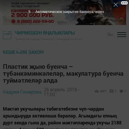
4
Автоматическое закрытие баннера через
ЧИРМЕШӘН ЯҢАЛЫКЛАРЫ
16+
"Безнең Чирмешән" газетасы - Чирмешән районы
КЕШЕ ҺӘМ ЗАКОН
Пластик җыю буенча –
түбәнкәминкәлеләр, макулатура буенча
туймәтлеләр алда
26 апрель 2019 -
Кадрия Гамирова,
4827
0
1
11:00
Мәктәп укучылары табигатебезне чүп-чардан
арындыруда активлаша баралар. Агымдагы елның
дүрт аенда гына да, район мәктәпләрендә укучы 2188