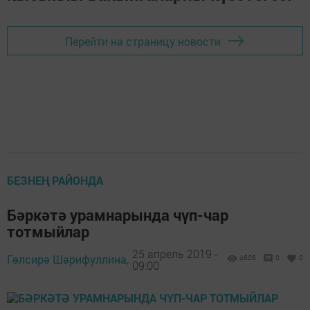
Перейти на страницу новости
БЕЗНЕҢ РАЙОНДА
Бәркәтә урамнарында чүп-чар
тотмыйлар
25 апрель 2019 -
Гөлсирә Шәрифуллина,
4606
0
0
09:00