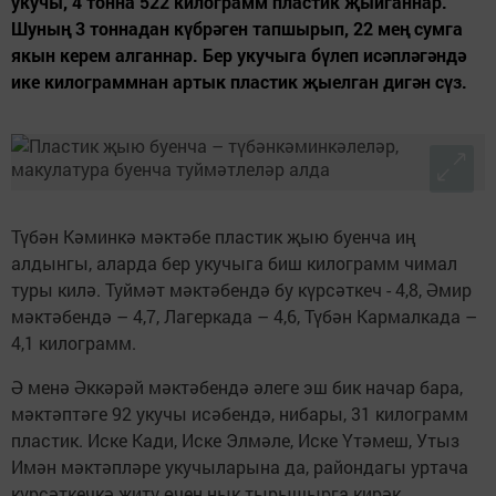
укучы, 4 тонна 522 килограмм пластик җыйганнар.
Шуның 3 тоннадан күбрәген тапшырып, 22 мең сумга
якын керем алганнар. Бер укучыга бүлеп исәпләгәндә
ике килограммнан артык пластик җыелган дигән сүз.
Түбән Кәминкә мәктәбе пластик җыю буенча иң
алдынгы, аларда бер укучыга биш килограмм чимал
туры килә. Туймәт мәктәбендә бу күрсәткеч - 4,8, Әмир
мәктәбендә – 4,7, Лагеркада – 4,6, Түбән Кармалкада –
4,1 килограмм.
Ә менә Әккәрәй мәктәбендә әлеге эш бик начар бара,
мәктәптәге 92 укучы исәбендә, нибары, 31 килограмм
пластик. Иске Кади, Иске Элмәле, Иске Үтәмеш, Утыз
Имән мәктәпләре укучыларына да, райондагы уртача
күрсәткечкә җитү өчен нык тырышырга кирәк.