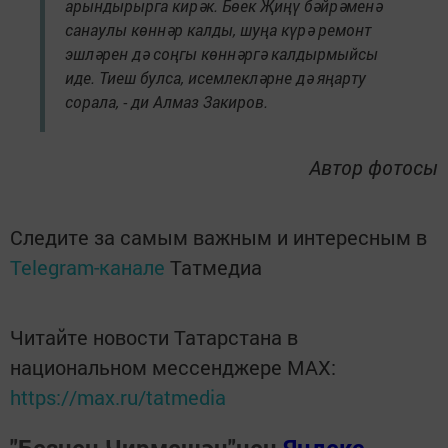
арындырырга кирәк. Бөек Җиңү бәйрәменә
санаулы көннәр калды, шуңа күрә ремонт
эшләрен дә соңгы көннәргә калдырмыйсы
иде. Тиеш булса, исемлекләрне дә яңарту
сорала, - ди Алмаз Закиров.
Автор фотосы
Следите за самым важным и интересным в
Telegram-канале
Татмедиа
Читайте новости Татарстана в
национальном мессенджере MАХ:
https://max.ru/tatmedia