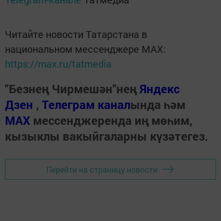
Читайте новости Татарстана в
национальном мессенджере MАХ:
https://max.ru/tatmedia
"Безнең Чирмешән"нең
Яндекс
Дзен
,
Телеграм канал
ында һәм
МАХ
мессенджеренда иң мөһим,
кызыклы вакыйгаларны күзәтегез.
Перейти на страницу новости