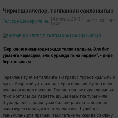
Чирмешәнлеләр, талпаннан сакланыгыз
24 апрель 2019 -
Гөлсирә Шәрифуллина,
2727
0
0
14:00
“Бер көнне киемнәрдән җиде талпан алдым. Әле бит
урманга кермәдем, ачык урында гына йөрдем”, - диде
бер танышым.
Тереклек итү өчен талпанга 1-3 градус тирәсе җылылык
җитә. Алар май уртасыннан үрчи башлый, бу чор июнь
ахырына кадәр саклана. Талпан тешләү очракларының
"пик" ноктасы да, гадәттә, шушы вакытка туры килә.
Шуңа да әлегә район үзәк больницасына талпаннан
зыян күреп мөрәҗәгать итүчеләр юк. Шулай да
тынычланырга ярамый, табигатькә чыкканда саклану