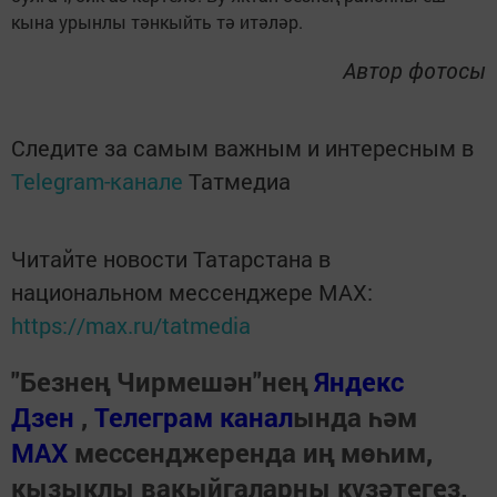
кына урынлы тәнкыйть тә итәләр.
Автор фотосы
Следите за самым важным и интересным в
Telegram-канале
Татмедиа
Читайте новости Татарстана в
национальном мессенджере MАХ:
https://max.ru/tatmedia
"Безнең Чирмешән"нең
Яндекс
Дзен
,
Телеграм канал
ында һәм
МАХ
мессенджеренда иң мөһим,
кызыклы вакыйгаларны күзәтегез.