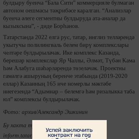
булдыру буенча “Бала Сити” коммерцияле булмаган
автоном оешмасы тәҗрибәсе каралган. “Анализлар
буенча әлеге сегментны булдыруда ата-аналар да
кызыксына”, - диде Борһанов.
Татарстанда 2022 елга рус, татар, инглиз телләрендә
укытучы полилингваль белем бирү комплекслары
челтәре булдырылачак. Ике комплекс Казанда,
берешәр комплекслар Яр Чаллы, Әлмәт, Түбән Кама
һәм Алабуга шәһәрләрендә төзеләчәк. Проектны
гамәлгә ашыруның беренче этабында (2019-2020
еллар) Казанның 165 нче номерлы мәктәбе
ниегезендә “Адымнар – белемгә һәм ризалыкка таба
юл” комплексы булдырылачак.
Фото: архив/Александр Эшкинин
Бу хакта тулырак: https://tatar-
inform.tatar/news/2019/04/25/185256/