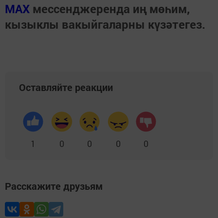
МАХ
мессенджеренда иң мөһим,
кызыклы вакыйгаларны күзәтегез.
Оставляйте реакции
1
0
0
0
0
Расскажите друзьям