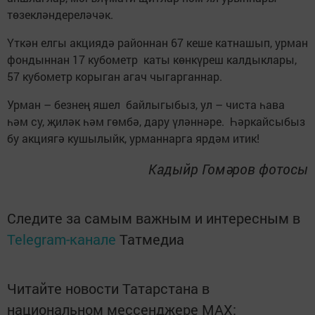
төзекләндереләчәк.
Үткән елгы акциядә районнан 67 кеше катнашып, урман
фондыннан 17 кубометр каты көнкүреш калдыклары,
57 кубометр корыган агач чыгарганнар.
Урман – безнең яшел байлыгыбыз, ул – чиста һава
һәм су, җиләк һәм гөмбә, дару үләннәре. Һәркайсыбыз
бу акциягә кушылыйк, урманнарга ярдәм итик!
Кадыйр Гомәров фотосы
Следите за самым важным и интересным в
Telegram-канале
Татмедиа
Читайте новости Татарстана в
национальном мессенджере MАХ: