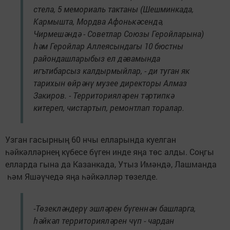
стела, 5 мемориаль тактаны (Шешминкада,
Кармышта, Мордва Афонькәсендә,
Чирмешәндә - Советлар Союзы Геройларына)
һәм Геройлар Аллеясындагы 10 бюстны
райондашларыбыз ел дәвамында
игътибарсыз калдырмыйлар, - ди туган як
тарихын өйрәнү музее директоры Алмаз
Закиров. - Территорияләрен тәртипкә
китереп, чистартып, ремонтлап торалар.
Узган гасырның 60 нчы елларында куелган
һәйкәлләрнең күбесе бүген инде яңа төс алды. Соңгы
елларда гына да Казанкада, Утыз Имәндә, Лашманда
һәм Яшәүчедә яңа һәйкәлләр төзелде.
-Төзекләндерү эшләрен бүгеннән башларга,
һәйкәл территорияләрен чүп - чардан