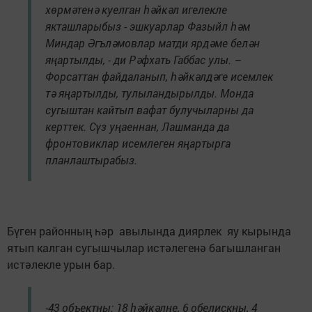
хөрмәтенә куелган һәйкәл игелекле
якташларыбыз - эшкуарлар Фазыйл һәм
Миндар Әгъләмовлар матди ярдәме белән
яңартылды, - ди Рәфхать Габбас улы. –
Форсаттан файдаланып, һәйкәлдәге исемлек
тә яңартылды, тулыландырылды. Монда
сугыштан кайтып вафат булучыларны да
керттек. Сүз уңаеннан, Лашманда да
фронтовиклар исемлеген яңартырга
планлаштырабыз.
Бүген районның һәр авылында диярлек яу кырында
ятып калган сугышчылар истәлегенә багышланган
истәлекле урын бар.
-43 объектны: 18 һәйкәлне, 6 обелискны, 4