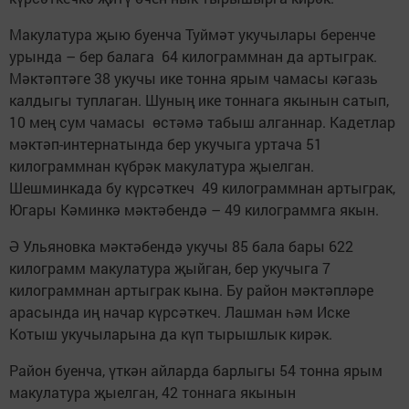
Макулатура җыю буенча Туймәт укучылары беренче
урында – бер балага 64 килограммнан да артыграк.
Мәктәптәге 38 укучы ике тонна ярым чамасы кәгазь
калдыгы туплаган. Шуның ике тоннага якынын сатып,
10 мең сум чамасы өстәмә табыш алганнар. Кадетлар
мәктәп-интернатында бер укучыга уртача 51
килограммнан күбрәк макулатура җыелган.
Шешминкада бу күрсәткеч 49 килограммнан артыграк,
Югары Кәминкә мәктәбендә – 49 килограммга якын.
Ә Ульяновка мәктәбендә укучы 85 бала бары 622
килограмм макулатура җыйган, бер укучыга 7
килограммнан артыграк кына. Бу район мәктәпләре
арасында иң начар күрсәткеч. Лашман һәм Иске
Котыш укучыларына да күп тырышлык кирәк.
Район буенча, үткән айларда барлыгы 54 тонна ярым
макулатура җыелган, 42 тоннага якынын