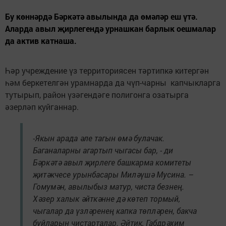
Бу көннәрдә Бәркәтә авылында да өмәләр еш үтә.
Аларда авыл җирлегендә урнашкан барлык оешмалар
да актив катнаша.
Һәр учреждение үз территориясен тәртипкә китергән
һәм беркетелгән урамнарда да чүп-чарны капчыкларга
тутырып, район үзәгендәге полигонга озатырга
әзерләп куйганнар.
-Якын арада әле тагын өмә булачак.
Баганаларны агартып чыгасы бар, - ди
Бәркәтә авыл җирлеге башкарма комитеты
җитәкчесе урынбасары Миләүшә Мусина. –
Гомумән, авылыбыз матур, чиста безнең.
Хәзер халык әйткәнне дә көтеп тормый,
чыгалар да үзләренең капка төпләрен, бакча
буйларын чистарталар. Әйтик, Габдрәхим