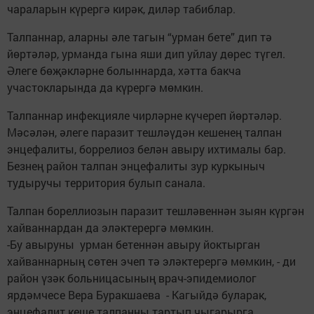
чараларын күрергә кирәк, диләр табиблар.
Талпаннар, аларны әле тагын “урман бете” дип тә
йөртәләр, урманда гына яши дип уйлау дөрес түгел.
Әлеге бөҗәкләрне болыннарда, хәтта бакча
участокларында да күрергә мөмкин.
Талпаннар инфекцияле чирләрне күчереп йөртәләр.
Мәсәлән, әлеге паразит тешләүдән кешенең талпан
энцефалиты, боррелиоз белән авыру ихтималы бар.
Безнең район талпан энцефалиты зур куркыныч
тудыручы территория булып санала.
Талпан бореллиозын паразит тешләвеннән зыян күргән
хайваннардан да эләктерергә мөмкин.
-Бу авыруны урман бетеннән авыру йоктырган
хайваннарның сөтен эчеп тә эләктерергә мөмкин, - ди
район үзәк больницасының врач-эпидемиолог
ярдәмчесе Вера Буракшаева - Кагыйдә буларак,
энцефалит кеше талпанны тартып чыгарырга