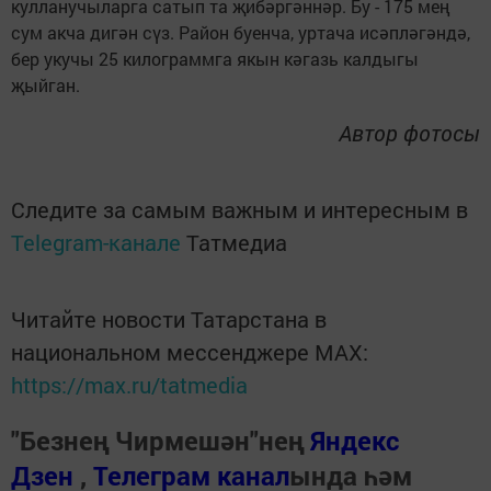
кулланучыларга сатып та җибәргәннәр. Бу - 175 мең
сум акча дигән сүз. Район буенча, уртача исәпләгәндә,
бер укучы 25 килограммга якын кәгазь калдыгы
җыйган.
Автор фотосы
Следите за самым важным и интересным в
Telegram-канале
Татмедиа
Читайте новости Татарстана в
национальном мессенджере MАХ:
https://max.ru/tatmedia
"Безнең Чирмешән"нең
Яндекс
Дзен
,
Телеграм канал
ында һәм