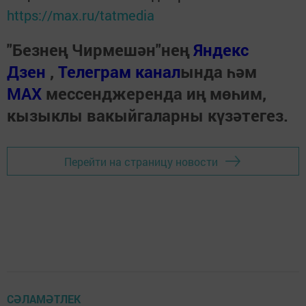
https://max.ru/tatmedia
"Безнең Чирмешән"нең
Яндекс
Дзен
,
Телеграм канал
ында һәм
МАХ
мессенджеренда иң мөһим,
кызыклы вакыйгаларны күзәтегез.
Перейти на страницу новости
СӘЛАМӘТЛЕК