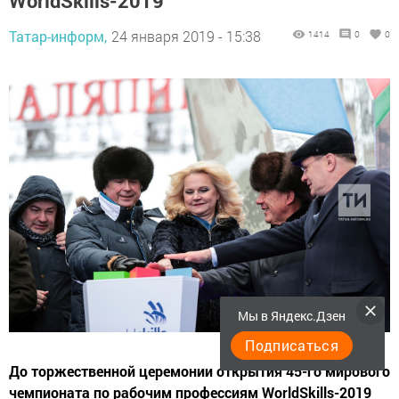
WorldSkills-2019
Татар-информ,
24 января 2019 - 15:38
1414
0
0
Мы в Яндекс.Дзен
Подписаться
До торжественной церемонии открытия 45-го мирового
чемпионата по рабочим профессиям WorldSkills-2019