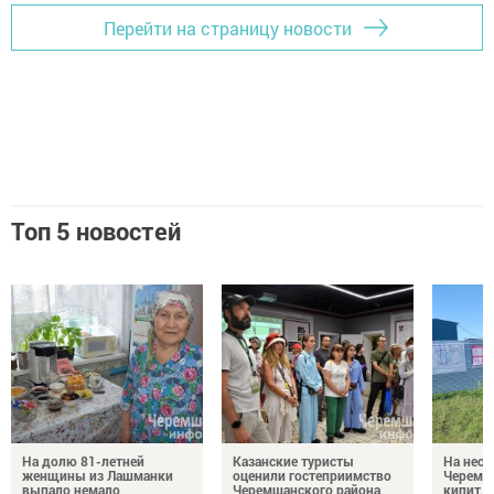
Перейти на страницу новости
Топ 5 новостей
На долю 81-летней
Казанские туристы
На неск
женщины из Лашманки
оценили гостеприимство
Черемш
выпало немало
Черемшанского района
кипит р