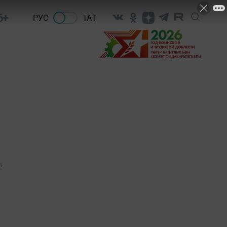
6+
РУС
ТАТ
0