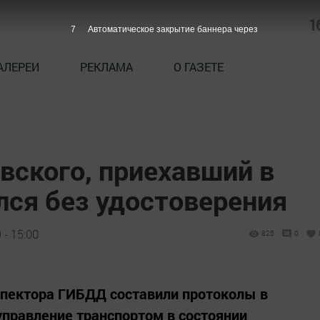
1
6
Автоматическое закрытие баннера через
АЛЕРЕИ
РЕКЛАМА
О ГАЗЕТЕ
вского, приехавший в
лся без удостоверения
 - 15:00
825
0
спектора ГИБДД составили протоколы в
управление транспортом в состоянии