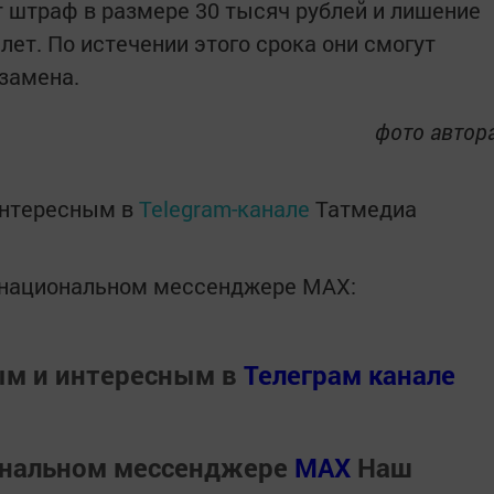
т штраф в размере 30 тысяч рублей и лишение
лет. По истечении этого срока они смогут
кзамена.
фото автор
интересным в
Telegram-канале
Татмедиа
в национальном мессенджере MАХ:
ым и интересным в
Телеграм канале
ональном мессенджере
MАХ
Наш