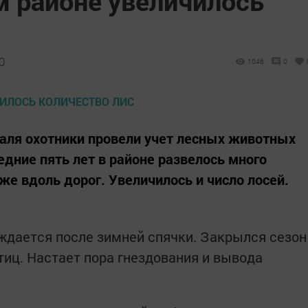
 районе увеличилось
0
1046
0
враля охотники провели учет лесных животных
едние пять лет в районе развелось много
же вдоль дорог. Увеличилось и число лосей.
уждается после зимней спячки. Закрылся сезон
тиц. Настает пора гнездования и вывода