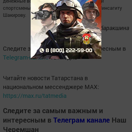
денежные вознаграждения. Организаторы и
спортсмены благодарны за это спонсору Минсагиту
Шакирову.
Фото Ильдара Мубаракшина
Следите за самым важным и интересным в
Telegram-канале
Татмедиа
Читайте новости Татарстана в
национальном мессенджере MАХ:
https://max.ru/tatmedia
Следите за самым важным и
интересным в
Телеграм канале
Наш
Черемшан