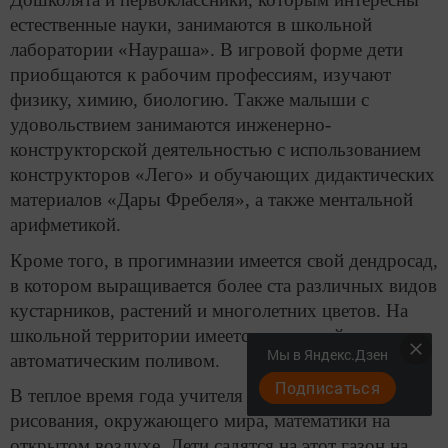
естественные науки, занимаются в школьной
лаборатории «Наураша». В игровой форме дети
приобщаются к рабочим профессиям, изучают
физику, химию, биологию. Также малыши с
удовольствием занимаются инженерно-
конструкторской деятельностью с использованием
конструкторов «Лего» и обучающих дидактических
материалов «Дары Фребеля», а также ментальной
арифметикой.
Кроме того, в прогимназии имеется свой дендросад,
в котором выращивается более ста различных видов
кустарников, растений и многолетних цветов. На
школьной территории имеется рулонный газон с
Мы в Яндекс.Дзен
автоматическим поливом.
Подписаться
В теплое время года учителя проводят уроки
рисования, окружающего мира, математики на
открытом воздухе. Дети садятся на этот газон на