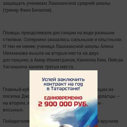
защищать ученикам Лашманской средней школы
(тренер Фаиз Билалов).
Пловцы преодолевали дистанции на воде разными
стилями. Соперники оказались сильными и опытными.
И тем не менее, ученица Лашманской школы Алина
Михманова вышла на вторые места на двух
дистанциях, а Амир Илалетдинов, Камилла Ким, Лейсан
Хасаншина заняли третьи места.
Главный кубок соревнований достался пловцам из
поселка Джалиль. По общим результатам нурлатцы –
на втором, заинцы – на третьем месте. Наши -
восьмые.
Победителям кроме кубка, грамот и медалей вручили