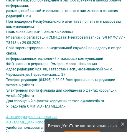
информации,
размещенной на сайте, возможна только с письменного согласия
редакций СМИ.
При поддержке Республиканского агентства по печати и массовым
коммуникациям.
Наименование СМИ: Безнең Чирмешән
№ записи о регистрации СМИ, дата: Реестровая запись: ЭЛ № ФС 77 -
78418 от 29.05.2020
СМИ зарегистрированно Федеральной службой по надзору в сфере
связи,
информационных технологий и массовых коммуникаций
ФИО главного редактора: Гумеров Марат Шакирович
Адрес редакции: 423100, Татарстан Респ., Черемшанский р-н, с.
Черемшан, ул. Первомайская, д. 27
Телефон редакции: (84396) 2-29-05 Электронная почта редакции
verstka07@list.ru
Электронная почта филиала для сообщений о фактах коррупции
verstka07@list.ru
Для сообщений о фактах коррупции tatmedia@tatmedia.ru
Учредитель СМИ: АО «ТАТМЕДИА»
Антикоррупционная политика
АО «ТАТМЕДИА» использует «cookie»
для персонализации сервисов и
Безнең YouTube каналга язылыгыз
удобства пользователей сайтом.