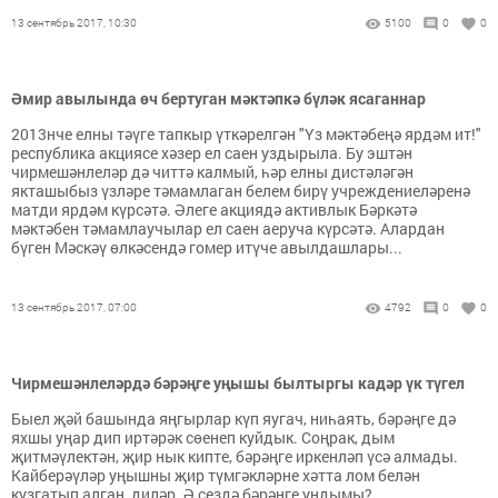
13 сентябрь 2017, 10:30
5100
0
0
Әмир авылында өч бертуган мәктәпкә бүләк ясаганнар
2013нче елны тәүге тапкыр үткәрелгән "Үз мәктәбеңә ярдәм ит!"
республика акциясе хәзер ел саен уздырыла. Бу эштән
чирмешәнлеләр дә читтә калмый, һәр елны дистәләгән
якташыбыз үзләре тәмамлаган белем бирү учреждениеләренә
матди ярдәм күрсәтә. Әлеге акциядә активлык Бәркәтә
мәктәбен тәмамлаучылар ел саен аеруча күрсәтә. Алардан
бүген Мәскәү өлкәсендә гомер итүче авылдашлары...
13 сентябрь 2017, 07:00
4792
0
0
Чирмешәнлеләрдә бәрәңге уңышы былтыргы кадәр үк түгел
Быел җәй башында яңгырлар күп яугач, ниһаять, бәрәңге дә
яхшы уңар дип иртәрәк сөенеп куйдык. Соңрак, дым
җитмәүлектән, җир нык кипте, бәрәңге иркенләп үсә алмады.
Кайберәүләр уңышны җир түмгәкләрне хәтта лом белән
кузгатып алган, диләр. Ә сездә бәрәңге уңдымы?