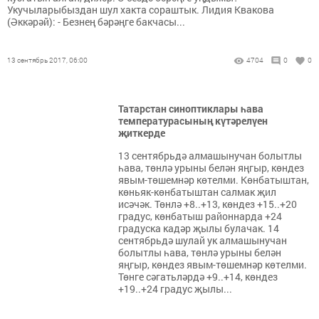
Укучыларыбыздан шул хакта сораштык. Лидия Квакова
(Әккәрәй): - Безнең бәрәңге бакчасы...
13 сентябрь 2017, 06:00
4704
0
0
Татарстан синоптиклары һава
температурасының күтәрелүен
җиткерде
13 сентябрьдә алмашынучан болытлы
һава, төнлә урыны белән яңгыр, көндез
явым-төшемнәр көтелми. Көнбатыштан,
көньяк-көнбатыштан салмак җил
исәчәк. Төнлә +8..+13, көндез +15..+20
градус, көнбатыш районнарда +24
градуска кадәр җылы булачак. 14
сентябрьдә шулай ук алмашынучан
болытлы һава, төнлә урыны белән
яңгыр, көндез явым-төшемнәр көтелми.
Төнге сәгатьләрдә +9..+14, көндез
+19..+24 градус җылы...