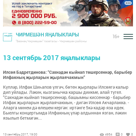
ЧИРМЕШӘН ЯҢАЛЫКЛАРЫ
16+
"Безнең Чирмешән" газетасы - Чирмешән районы
13 сентябрь 2017 яңалыклары
Илсөя Бәдретдинова: “Сәхнәдән кыйнап төшерсеннәр, барыбер
Илфакның җырларын җырлаячакмын”
Күпләр, Илфак Шиһапов үлгәч, бөтен җырлары Илсөягә калыр
дип уйлады. Ләкин, кызганычка каршы диикме, алай түгел.
"Сәхнәдән кыйнап төшерсеннәр, башымны киссеннәр - барыбер
Илфак җырларын җырлаячакмын, - дигән Илсөя Акчарлакка. -
Аларга минем дә өлешем кергән: иртәнге 5кә кадәр яза идек.
Быелгы концертымда Илфакның үләр алдыннан язган, ләкин
язылып бетмәгән...
13 сентябрь 2017, 19:00
4954
0
0