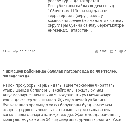
раслау турында Татарстан
Республикасы сайлау кодексының
108нче һәм 119нчы маддәләре,
территориаль (округ) сайлау
комиссияләренең бер мандатлы сайлау
округлары буенча сайлау беркетмәләре
нигезендә, Татарстан...
13 сентябрь 2017, 12:00
5497
0
0
Чирмешән районында балалар лагерьларда да ял иттеләр,
эшләделәр дә
Район прокуроры каршындагы эшче төркемнең чираттагы
утырышында балаларның җәйге ялын оештыру һәм
яшүсмерләрне вакытлыча эшкә урнаштыру мәсьәләләре
хакында фикер алыштылар. Җыенда шулай ук балигъ
булмаганнар арасында хокук бозуларны булдырмау һәм
аларның куркынычсызлыгын тәэмин итү мәсьәләләренә
кагылышлы эшләргә нәтиҗә ясалды. Җәйге чорда районның
мәшгульлек үзәге аша 54 яшүсмер эшкә урнаштырылган. Үзәк...