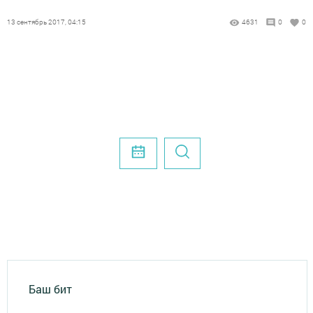
13 сентябрь 2017, 04:15
4631
0
0
Баш бит