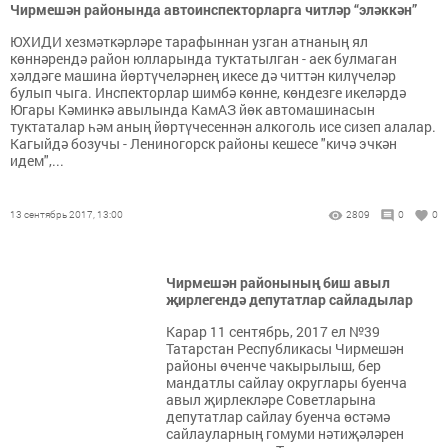
Чирмешән районында автоинспекторларга читләр “эләккән”
ЮХИДИ хезмәткәрләре тарафыннан узган атнаның ял
көннәрендә район юлларында туктатылган - аек булмаган
хәлдәге машина йөртүчеләрнең икесе дә читтән килүчеләр
булып чыга. Инспекторлар шимбә көнне, көндезге икеләрдә
Югары Кәминкә авылында КамАЗ йөк автомашинасын
туктаталар һәм аның йөртүчесеннән алкоголь исе сизеп алалар.
Кагыйдә бозучы - Лениногорск районы кешесе "кичә эчкән
идем",...
13 сентябрь 2017, 13:00
2809
0
0
Чирмешән районының биш авыл
җирлегендә депутатлар сайладылар
Карар 11 сентябрь, 2017 ел №39
Татарстан Республикасы Чирмешән
районы өченче чакырылыш, бер
мандатлы сайлау округлары буенча
авыл җирлекләре Советларына
депутатлар сайлау буенча өстәмә
сайлауларның гомуми нәтиҗәләрен