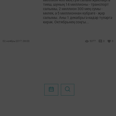
тиеш, шуның 14 миллионы - транспорт
салымы, 2 миллион 300 мең сумы -
милек, ә 5 миллионнан күбрәге - җир
салымы. Аны 1 декабрьгә кадәр түләргә
кирәк. Октябрьнең соңгы...
02 ноябрь 2017, 06:00
5377
0
0