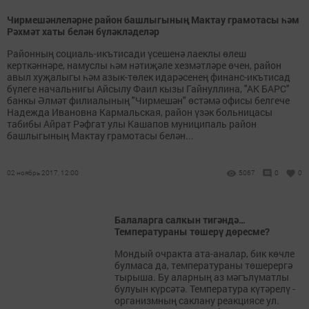
Чирмешәнлеләрне район башлыгының Мактау грамотасы һәм
Рәхмәт хаты белән бүләкләделәр
Районның социаль-икътисади үсешенә лаеклы өлеш
керткәннәре, намуслы һәм нәтиҗәле хезмәтләре өчен, район
авыл хуҗалыгы һәм азык-төлек идарәсенең финанс-икътисад
бүлеге начальнигы Айсылу Фаил кызы Гайнуллина, "АК БАРС"
банкы Әлмәт филиалының "Чирмешән" өстәмә офисы белгече
Надежда Ивановна Кармальская, район үзәк больницасы
табибы Айрат Рәфгат улы Кашапов муниципаль район
башлыгының Мактау грамотасы белән...
02 ноябрь 2017, 12:00
5067
0
0
Балаларга салкын тигәндә…
Температураны төшерү дөресме?
Мондый очракта ата-аналар, бик көчле
булмаса да, температураны төшерергә
тырыша. Бу аларның аз мәгълүматлы
булуын күрсәтә. Температура күтәрелү -
организмның саклану реакциясе ул.