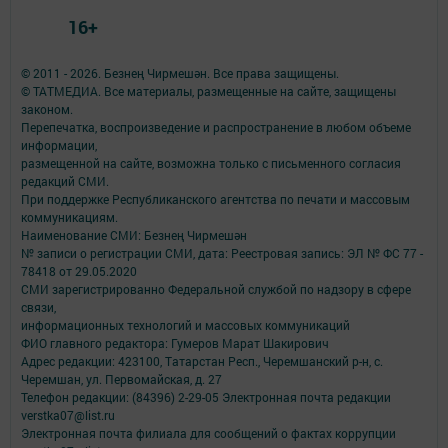
16+
© 2011 - 2026. Безнең Чирмешән. Все права защищены.
© ТАТМЕДИА. Все материалы, размещенные на сайте, защищены
законом.
Перепечатка, воспроизведение и распространение в любом объеме
информации,
размещенной на сайте, возможна только с письменного согласия
редакций СМИ.
При поддержке Республиканского агентства по печати и массовым
коммуникациям.
Наименование СМИ: Безнең Чирмешән
№ записи о регистрации СМИ, дата: Реестровая запись: ЭЛ № ФС 77 -
78418 от 29.05.2020
СМИ зарегистрированно Федеральной службой по надзору в сфере
связи,
информационных технологий и массовых коммуникаций
ФИО главного редактора: Гумеров Марат Шакирович
Адрес редакции: 423100, Татарстан Респ., Черемшанский р-н, с.
Черемшан, ул. Первомайская, д. 27
Телефон редакции: (84396) 2-29-05 Электронная почта редакции
verstka07@list.ru
Электронная почта филиала для сообщений о фактах коррупции