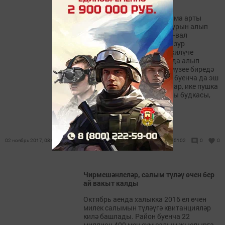
(ВИДЕО)
18нче гасырда төзелгән Кама арты
саклау линиясендә мөһим урын алып
торган Чирмешән крепосте-вал
районыбыз кунакларында зур
кызыксыну уята. Районга килүче
туристларны да әүвәл шунда алып
баралар. Туган як тарихы музее биредә
ачык һавадагы музей ясау буенча да эш
башлаган иде, имән капкалар, ике пушка
урнаштырылды, каравылчы будкасы,
кое, сакчы каланчасы...
02 ноябрь 2017, 08:00
5102
0
0
Чирмешәнлеләр, салым түләү өчен бер
ай вакыт калды
Октябрь аенда халыкка 2016 ел өчен
милек салымын түләүгә квитанцияләр
килә башлады. Район буенча 22
миллион 400 мең сум салым җыелырга