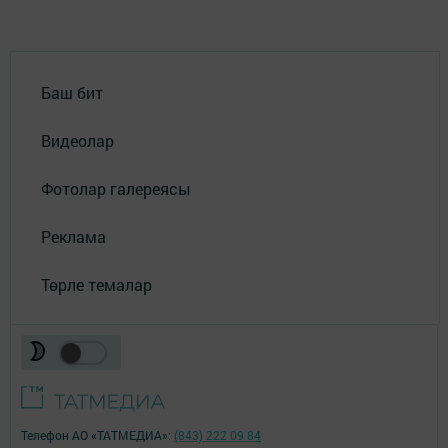
Баш бит
Видеолар
Фотолар галереясы
Реклама
Төрле темалар
Телефон АО «ТАТМЕДИА»:
(843) 222 09 84