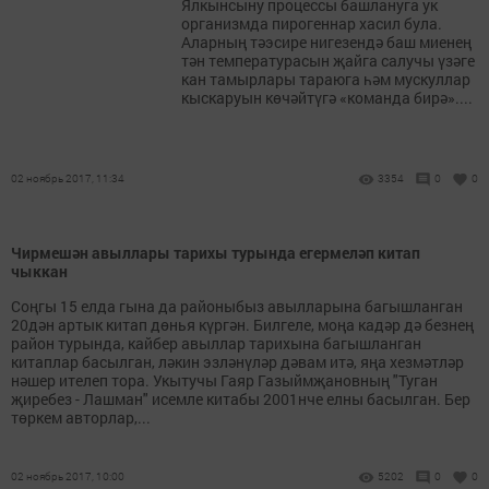
Ялкынсыну процессы башлануга ук
организмда пирогеннар хасил була.
Аларның тәэсире нигезендә баш миенең
тән температурасын җайга салучы үзәге
кан тамырлары тараюга һәм мускуллар
кыскаруын көчәйтүгә «команда бирә»....
02 ноябрь 2017, 11:34
3354
0
0
Чирмешән авыллары тарихы турында егермеләп китап
чыккан
Соңгы 15 елда гына да районыбыз авылларына багышланган
20дән артык китап дөнья күргән. Билгеле, моңа кадәр дә безнең
район турында, кайбер авыллар тарихына багышланган
китаплар басылган, ләкин эзләнүләр дәвам итә, яңа хезмәтләр
нәшер ителеп тора. Укытучы Гаяр Газыймҗановның "Туган
җиребез - Лашман" исемле китабы 2001нче елны басылган. Бер
төркем авторлар,...
02 ноябрь 2017, 10:00
5202
0
0