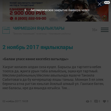
5
Автоматическое закрытие баннера через
ЧИРМЕШӘН ЯҢАЛЫКЛАРЫ
16+
"Безнең Чирмешән" газетасы - Чирмешән районы
2 ноябрь 2017 яңалыклары
«Балам үләсе көнне көзгебез ватылды»
Хәсрәт киләсен алдан сизә күңел. Барысы да тәртиптә кебек
тоелса да, җанга урын таба алмыйсың, эшкә кул тартмый.
Мөслим районының Мөслим авылында яшәүче Тәнзилә
Сабитовага да бу кичерешләр яхшы таныш. Моннан 5 ел элек
берничә атна рәттән юньләп йоклый алмый ул. Гаиләсе бөтен,
ике баласы, ире дә янында югыйсә. Тик...
02 ноябрь 2017, 18:05
0
0
0