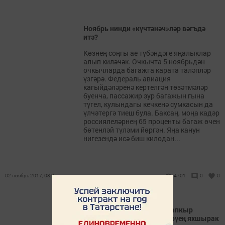
Ноябрь нинди «күчтәнәч»ләр вәгъдә
итә?
Көзнең соңгы ае түбәндәге яңалыклар
алып киләчәк. Очкычта 5 ноябрьдән
очкычларда багажга карата таләпләр
үзгәрә. Федераль авиация
кагыйдәләренә кертелгән төзәтмәләр
буенча, пассажир зур багажын гына
түгел, кулындагы кечкенә сумкасын да
үлчәтергә тиеш була. Баксаң, моңа кадәр
россиялеләрнең 65 проценты багаж өчен
бөтенләй түләми йөргән. Яңа канун
нигезендә исә биш килодан...
02 ноябрь 2017, 08:25
4701
0
0
Чирмешән крепосте: йөз тапкыр
ишеткәнче, бер тапкыр күрүең яхшырак