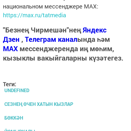
национальном мессенджере MАХ:
https://max.ru/tatmedia
"Безнең Чирмешән"нең
Яндекс
Дзен
,
Телеграм канал
ында һәм
МАХ
мессенджеренда иң мөһим,
кызыклы вакыйгаларны күзәтегез.
Теги:
UNDEFINED
СЕЗНЕҢ ӨЧЕН ХАТЫН КЫЗЛАР
БӨККӘН