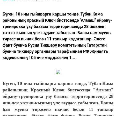
Бүген, 10 нчы гыйнварга каршы төндә, Түбән Кама
районының Красный Ключ бистәсендә "Алмаш" өйрәнү-
тренировка узу базасы территориясендә 28 яшьлек
хатын-кызның үле гәүдәсе табылган. Башы һәм муены
тирәсенә пычак белән 11 тапкыр кадаганнар. Әлеге
факт буенча Русия Тикшерү комитетының Татарстан
буенча тикшерү органнары тарафыннан РФ Җинаять
кодексының 105 нче маддәсенең 1...
Бүген, 10 нчы гыйнварга каршы төндә, Түбән Кама
районының Красный Ключ бистәсендә "Алмаш"
өйрәнү-тренировка узу базасы территориясендә 28
яшьлек хатын-кызның үле гәүдәсе табылган. Башы
һәм муены тирәсенә пычак белән 11 тапкыр
кадаганнар. Әлеге факт буенча Русия Тикшерү