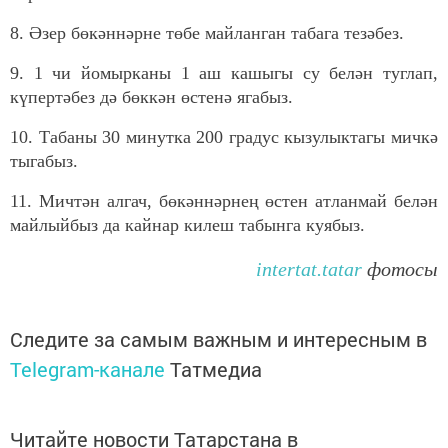
8. Әзер бөкәннәрне төбе майланган табага тезәбез.
9. 1 чи йомырканы 1 аш кашыгы су белән туглап,
күпертәбез дә бөккән өстенә ягабыз.
10. Табаны 30 минутка 200 градус кызулыктагы мичкә
тыгабыз.
11. Мичтән алгач, бөкәннәрнең өстен атланмай белән
майлыйбыз да кайнар килеш табынга куябыз.
intertat.tatar
фотосы
Следите за самым важным и интересным в
Telegram-канале
Татмедиа
Читайте новости Татарстана в