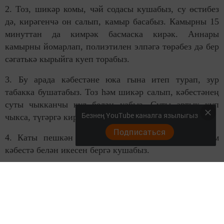
2. Тоз, шикәр комы, чәй содасы кушабыз, су өстибез
дә, кирәгенчә он салып, камыр басабыз. Камырны 15
минуттан да кимрәк басмаска кирәк. Аннары
камырны йомарлап, полиэтилен элпәгә төрәбез дә бер
сәгатькә кырыйга куеп торабыз.
3. Бу арада кәбестәне юка гына итеп турап, зур
табакка бушатабыз. Тоз һәм шикәр салып, кәбестәнең
суты чыкканчы кул белән уабыз. Суты артык күп
Безнең YouTube каналга язылыгыз
чыкса, түгәргә кирәк булыр.
Подписаться
4. Каты пешкән йомырканы ваклап турыйбыз һәм
кәбестә белән икесен бергә кушабыз.
5. Шунда ук сары май өстибез. Шуның белән эчлек
әзер.
6. Камырны 6 тигез кисәккә бүләбез. Һәрберсен юка