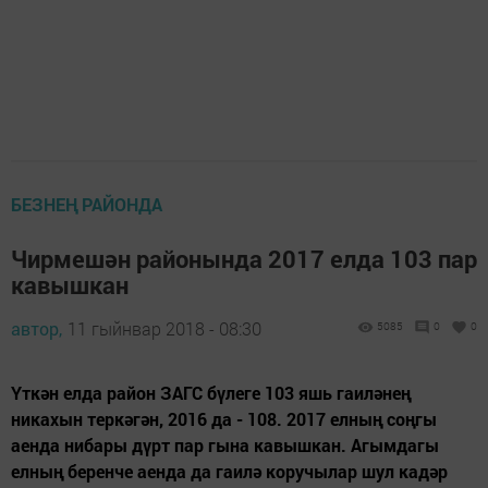
БЕЗНЕҢ РАЙОНДА
Чирмешән районында 2017 елда 103 пар
кавышкан
автор,
11 гыйнвар 2018 - 08:30
5085
0
0
Үткән елда район ЗАГС бүлеге 103 яшь гаиләнең
никахын теркәгән, 2016 да - 108. 2017 елның соңгы
аенда нибары дүрт пар гына кавышкан. Агымдагы
елның беренче аенда да гаилә коручылар шул кадәр