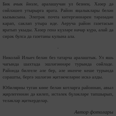
Бик ачык йөзле, аралашучан ул безнең. Хәзер дә
сөйләшеп утырырга ярата. Район яңалыклары белән
кызыксына. Элегрәк почта китергәннәрен тәрәзәдән
карап, саклап утыра иде. Аеруча район газетасын
яратып укыды. Хәзер генә күзләре начар күрә, алай да
сирәк булса да газетаны кулына ала.
Николай Ильич белән без татарча аралаштык. Ул яшь
чагында шахтада эшләгәннәре турында сөйләде.
Районда билгеле әле бер, әле икенче кеше турында
сорашты, бергә эшләгән җитәкчеләрне искә алды.
Юбилярны туган көне белән котларга районнан, авыл
җирлегеннән дә килеп, истәлек бүләкләре тапшырып,
теләкләр җиткерделәр.
Автор фотолары