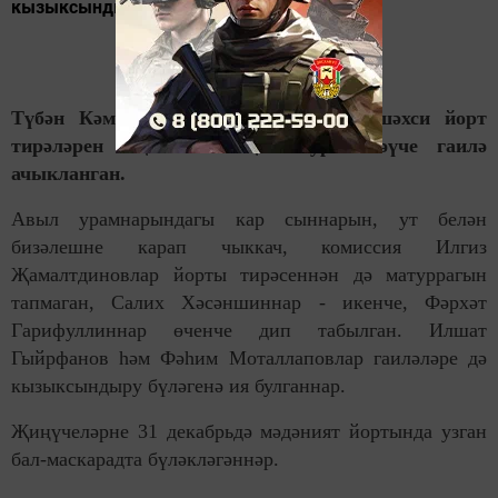
кызыксындыру бүләгенә...
Түбән Кәминкә авылында быел да шәхси йорт
тирәләрен Яңа елга иң матур бизәүче гаилә
ачыкланган.
Авыл урамнарындагы кар сыннарын, ут белән
бизәлешне карап чыккач, комиссия Илгиз
Җамалтдиновлар йорты тирәсеннән дә матуррагын
тапмаган, Салих Хәсәншиннар - икенче, Фәрхәт
Гарифуллиннар өченче дип табылган. Илшат
Гыйрфанов һәм Фәһим Моталлаповлар гаиләләре дә
кызыксындыру бүләгенә ия булганнар.
Җиңүчеләрне 31 декабрьдә мәдәният йортында узган
бал-маскарадта бүләкләгәннәр.