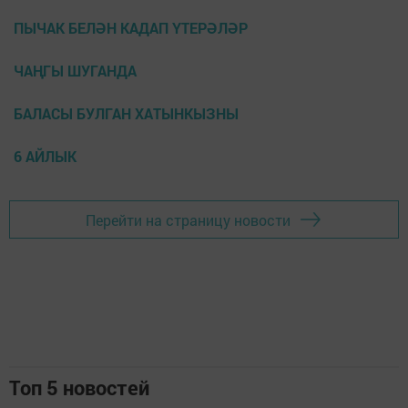
ПЫЧАК БЕЛӘН КАДАП ҮТЕРӘЛӘР
ЧАҢГЫ ШУГАНДА
БАЛАСЫ БУЛГАН ХАТЫНКЫЗНЫ
6 АЙЛЫК
Перейти на страницу новости
Топ 5 новостей