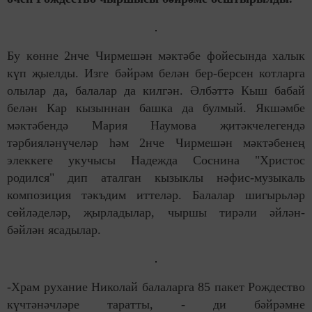
Бу көнне 2нче Чирмешән мәктәбе фойесында халык
күп җыелды. Изге бәйрәм белән бер-берсен котларга
олылар да, балалар да килгән. Әлбәттә Кыш бабай
белән Кар кызыннан башка да булмый. Якшәмбе
мәктәбендә Мария Наумова җитәкчелегендә
тәрбияләнүчеләр һәм 2нче Чирмешән мәктәбенең
элеккеге укучысы Надежда Соснина "Христос
родился" дип аталган кызыклы нәфис-музыкаль
композиция тәкъдим иттеләр. Балалар шигырьләр
сөйләделәр, җырладылар, чыршы тирәли әйлән-
бәйлән ясадылар.
-Храм рухание Николай балаларга 85 пакет Рождество
күчтәнәчләре таратты, - ди бәйрәмне