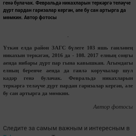
генә булачак. Февральдә никахларын теркәргә теләүче
дүрт пардан гаризалар кергән, әле бу сан артырга да
мөмкин. Автор фотосы
Үткән елда район ЗАГС бүлеге 103 яшь гаиләнең
никахын теркәгән, 2016 да - 108. 2017 елның соңгы
аенда нибары дүрт пар гына кавышкан. Агымдагы
елның беренче аенда да гаилә коручылар шул
кадәр генә булачак. Февральдә никахларын
теркәргә теләүче дүрт пардан гаризалар кергән, әле
бу сан артырга да мөмкин.
Автор фотосы
Следите за самым важным и интересным в