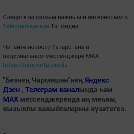
Следите за самым важным и интересным в
Telegram-канале
Татмедиа
Читайте новости Татарстана в
национальном мессенджере MАХ:
https://max.ru/tatmedia
"Безнең Чирмешән"нең
Яндекс
Дзен
,
Телеграм канал
ында һәм
МАХ
мессенджеренда иң мөһим,
кызыклы вакыйгаларны күзәтегез.