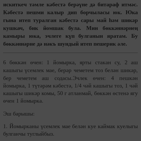
искиткеч тәмле кәбестә берәүне дә битараф итмәс.
Кәбестә пешми калыр дип борчыласы юк. Юка
гына итеп туралган кәбестә сары май һәм шикәр
кушкач, бик йомшак була. Мин бөккәннәрнең
камыры юка, эчлеге күп булганын яратам. Бу
бөккәннәрне дә нәкъ шундый итеп пешерик әле.
6 бөккән өчен: 1 йомырка, ярты стакан су, 2 аш
кашыгы үсемлек мае, берәр чеметем тоз белән шикәр,
бер чеметем аш содасы.
Эчлек өчен: 4 пешкән
йомырка, 1 түтәрәм кәбестә, 1/4 чәй кашыгы тоз, 1 чәй
кашыгы шикәр комы, 50 г атланмай, бөккән өстенә ягу
өчен 1 йомырка.
Эш барышы:
1. Йомырканы үсемлек мае белән куе каймак куелыгы
булганчы туглыйбыз.