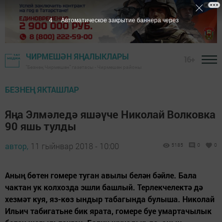
3
Автоматическое закрытие баннера через
ЧИРМЕШӘН ЯҢАЛЫКЛАРЫ
16+
"Безнең Чирмешән" газетасы - Чирмешән районы
БЕЗНЕҢ ЯКТАШЛАР
Яңа Элмәледә яшәүче Николай Волковка
90 яшь тулды
автор,
11 гыйнвар 2018 - 10:00
5185
0
0
Аның бөтен гомере туган авылы белән бәйле. Бала
чактан ук колхозда эшли башлый. Терлекчелектә дә
хезмәт куя, яз-көз ындыр табагында булыша. Николай
Ильич табигатьне бик ярата, гомере буе умартачылык