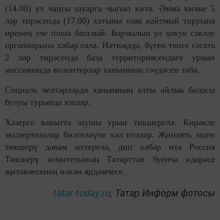
(14.00) ул чаңгы шуарга чыгып китә. Әмма кичке 5
ләр тирәсендә (17.00) хатыны озак кайтмый торуына
иренең эче поша башлый. Борчылып ул хокук саклау
органнарына хәбәр сала. Нәтиҗәдә, бүген төнге сәгать
2 ләр тирәсендә база территориясендәге урман
массивында волонтерлар ханымның гәүдәсен таба.
Социаль челтәрләрдә ханымның алты айлык баласы
булуы турында язалар.
Хәзерге вакытта шушы урын тикшерелә. Кирәкле
экспертизалар билгеләүне хәл итәләр. Җинаять эшен
тикшерү дәвам иттерелә, дип хәбәр итә Россия
Тикшерү комитетының Татарстан буенча идарәсе
җитәкчесенең өлкән ярдәмчесе.
tatar-today.ru
, Татар Информ фотосы