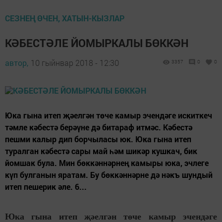
СЕЗНЕҢ ӨЧЕН, ХАТЫН-КЫЗЛАР
КӘБЕСТӘЛЕ ЙОМЫРКАЛЫ БӨККӘН
автор,
10 гыйнвар 2018 - 12:30
3357
0
0
Юка гына итеп җәелгән төче камыр эчендәге искиткеч
тәмле кәбестә берәүне дә битараф итмәс. Кәбестә
пешми калыр дип борчыласы юк. Юка гына итеп
туралган кәбестә сары май һәм шикәр кушкач, бик
йомшак була. Мин бөккәннәрнең камыры юка, эчлеге
күп булганын яратам. Бу бөккәннәрне дә нәкъ шундый
итеп пешерик әле. 6...
Юка гына итеп җәелгән төче камыр эчендәге