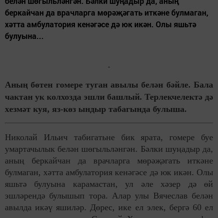
белән шөгыльләнгән. Бәлки шуңадыр да, аның
беркайчан да врачларга мөрәҗәгать иткәне булмаган,
хәтта амбулатория кенәгәсе дә юк икән. Олы яшьтә
булуына...
Аның бөтен гомере туган авылы белән бәйле. Бала
чактан ук колхозда эшли башлый. Терлекчелектә дә
хезмәт куя, яз-көз ындыр табагында булыша.
Николай Ильич табигатьне бик ярата, гомере буе
умартачылык белән шөгыльләнгән. Бәлки шуңадыр да,
аның беркайчан да врачларга мөрәҗәгать иткәне
булмаган, хәтта амбулатория кенәгәсе дә юк икән. Олы
яшьтә булуына карамастан, ул әле хәзер дә өй
эшләрендә булышып тора. Алар улы Вячеслав белән
авылда икәү яшиләр. Дөрес, ике ел элек, бергә 60 ел