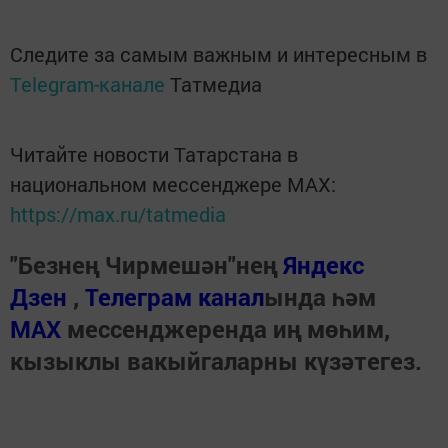
Следите за самым важным и интересным в
Telegram-канале
Татмедиа
Читайте новости Татарстана в
национальном мессенджере MАХ:
https://max.ru/tatmedia
"Безнең Чирмешән"нең
Яндекс
Дзен
,
Телеграм канал
ында һәм
МАХ
мессенджеренда иң мөһим,
кызыклы вакыйгаларны күзәтегез.