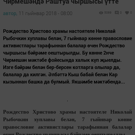
Чирмешәндә Раштуа чыршысы үтте
автор,
11 гыйнвар 2018 - 08:00
5069
0
0
Рождество Христово храмы настоятеле Николай
Рыбочкин хуплавы белән, 7 гыйнвар көнне правословие
активистлары тарафыннан балалар өчен Рождество
чыршысы бәйрәме оештырылды. Бу көнне 2нче
Чирмешән мәктәбе фойесында халык күп җыелды.
Изге бәйрәм белән бер-берсен котларга олылар да,
балалар да килгән. Әлбәттә Кыш бабай белән Кар
кызыннан башка да булмый. Якшәмбе мәктәбендә...
Рождество Христово храмы настоятеле Николай
Рыбочкин хуплавы белән, 7 гыйнвар көнне
правословие активистлары тарафыннан балалар
өчен Рождество чыршысы бәйрәме оештырылды.