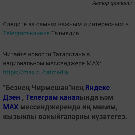
Автор фотосы
Следите за самым важным и интересным в
Telegram-канале
Татмедиа
Читайте новости Татарстана в
национальном мессенджере MАХ:
https://max.ru/tatmedia
"Безнең Чирмешән"нең
Яндекс
Дзен
,
Телеграм канал
ында һәм
МАХ
мессенджеренда иң мөһим,
кызыклы вакыйгаларны күзәтегез.