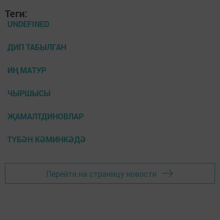
Теги:
UNDEFINED
ДИП ТАБЫЛГАН
ИҢ МАТУР
ЧЫРШЫСЫ
ҖАМАЛТДИНОВЛАР
ТҮБӘН КӘМИНКӘДӘ
Перейти на страницу новости