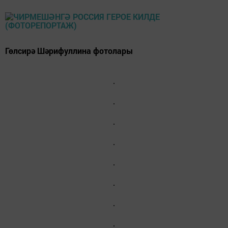
Гөлсирә Шәрифуллина фотолары