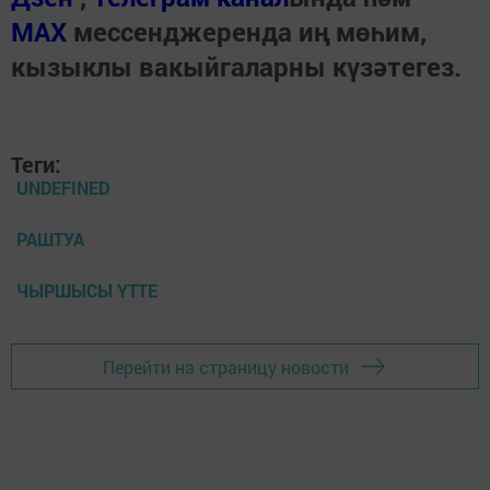
МАХ
мессенджеренда иң мөһим,
кызыклы вакыйгаларны күзәтегез.
Теги:
UNDEFINED
РАШТУА
ЧЫРШЫСЫ ҮТТЕ
Перейти на страницу новости