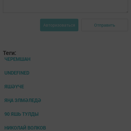
Отправить
Авторизоваться
Теги:
ЧЕРЕМШАН
UNDEFINED
ЯШӘҮЧЕ
ЯҢА ЭЛМӘЛЕДӘ
90 ЯШЬ ТУЛДЫ
НИКОЛАЙ ВОЛКОВ