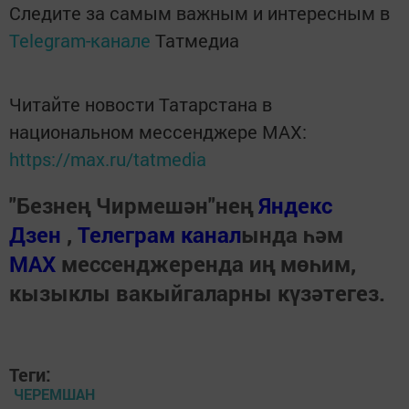
Следите за самым важным и интересным в
Telegram-канале
Татмедиа
Читайте новости Татарстана в
национальном мессенджере MАХ:
https://max.ru/tatmedia
"Безнең Чирмешән"нең
Яндекс
Дзен
,
Телеграм канал
ында һәм
МАХ
мессенджеренда иң мөһим,
кызыклы вакыйгаларны күзәтегез.
Теги:
ЧЕРЕМШАН