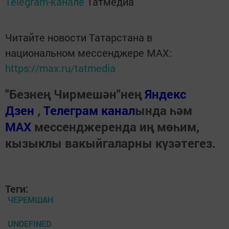
Telegram-канале
Татмедиа
Читайте новости Татарстана в
национальном мессенджере MАХ:
https://max.ru/tatmedia
"Безнең Чирмешән"нең
Яндекс
Дзен
,
Телеграм канал
ында һәм
МАХ
мессенджеренда иң мөһим,
кызыклы вакыйгаларны күзәтегез.
Теги:
ЧЕРЕМШАН
UNDEFINED