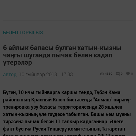
БЕЛЕП ТОРЫГЫЗ
6 айлык баласы булган хатын-кызны
чаңгы шуганда пычак белән кадап
үтерәләр
автор,
10 гыйнвар 2018 - 17:33
4880
0
0
Бүген, 10 нчы гыйнварга каршы төндә, Түбән Кама
районының Красный Ключ бистәсендә "Алмаш" өйрәнү-
тренировка узу базасы территориясендә 28 яшьлек
хатын-кызның үле гәүдәсе табылган. Башы һәм муены
тирәсенә пычак белән 11 тапкыр кадаганнар. Әлеге
факт буенча Русия Тикшерү комитетының Татарстан
буенча тикшерү органнары тарафыннан РФ Җинаять