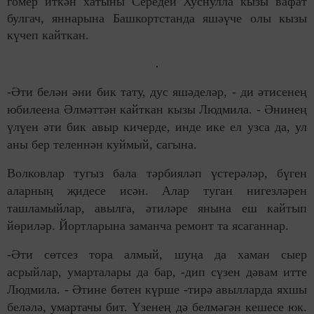
гомер иткән хатыны Середей Хуснулла кызы вафат
булгач, яннарына Башкортстанда яшәүче олы кызы
күчеп кайткан.
-Әти белән әни бик тату, дус яшәделәр, - ди әтисенең
юбилеена Әлмәттән кайткан кызы Людмила. - Әнинең
үлүен әти бик авыр кичерде, инде ике ел узса да, ул
аны бер теленнән куймый, сагына.
Волковлар тугыз бала тәрбияләп үстерәләр, бүген
аларның җидесе исән. Алар туган нигезләрен
ташламыйлар, авылга, әтиләре янына еш кайтып
йөриләр. Йортларына заманча ремонт та ясаганнар.
-Әти сөтсез тора алмый, шуңа да хаман сыер
асрыйлар, умарталары да бар, -дип сүзен дәвам итте
Людмила. - Әтине бөтен күрше -тирә авылларда яхшы
беләлә, умартачы бит. Үзенең дә белмәгән кешесе юк.