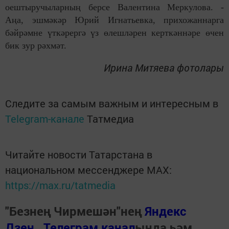
оештыручыларның берсе Валентина Меркулова. -
Аңа, эшмәкәр Юрий Игнатьевка, прихожаннарга
бәйрәмне үткәрергә үз өлешләрен керткәннәре өчен
бик зур рәхмәт.
Ирина Митяева фотолары
Следите за самым важным и интересным в
Telegram-канале
Татмедиа
Читайте новости Татарстана в
национальном мессенджере MАХ:
https://max.ru/tatmedia
"Безнең Чирмешән"нең
Яндекс
Дзен
,
Телеграм канал
ында һәм