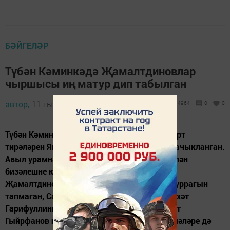
БӘЙГЕЛӘР
Түбән Кәминкәдә Җамалтдиновлар
чыршысы иң матур дип табылган
автор,
11 гыйнвар 2018 - 06:00
4964
0
0
Түбән Кәминкә авылында быел да шәхси йорт
тирәләрен Яңа елга иң матур бизәүче гаилә ачыкланган.
Авыл урамнарындагы кар сыннарын, ут белән
бизәлешне карап чыккач, комиссия Илгиз
Җамалтдиновлар йорты тирәсеннән дә матуррагын
тапмаган, Салих Хәсәншиннар - икенче, Фәрхәт
Гарифуллиннар өченче дип табылган. Илшат
Гыйрфанов һәм Фәһим Моталлаповлар гаиләләре дә