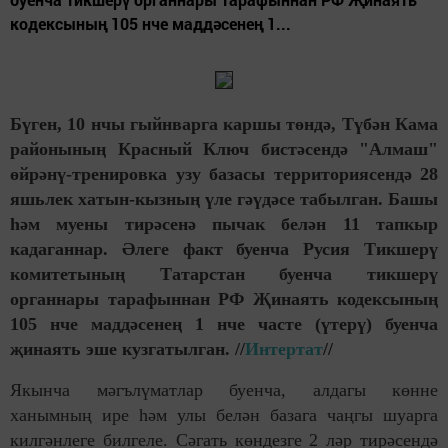
кодексының 105 нче маддәсенең 1...
Бүген, 10 нчы гыйнварга каршы төндә, Түбән Кама
районының Красный Ключ бистәсендә "Алмаш"
өйрәнү-тренировка узу базасы территориясендә 28
яшьлек хатын-кызның үле гәүдәсе табылган. Башы
һәм муены тирәсенә пычак белән 11 тапкыр
кадаганнар. Әлеге факт буенча Русия Тикшерү
комитетының Татарстан буенча тикшерү
органнары тарафыннан РФ Җинаять кодексының
105 нче маддәсенең 1 нче часте (үтерү) буенча
җинаять эше кузгатылган. //
Интертат
//
Якынча мәгълүматлар буенча, алдагы көнне
ханымның ире һәм улы белән базага чаңгы шуарга
килгәнлеге билгеле. Сәгать көндезге 2 ләр тирәсендә