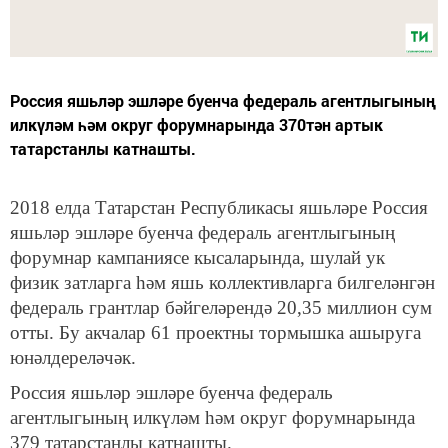
Россия яшьләр эшләре буенча федераль агентлыгының
илкүләм һәм округ форумнарында 370тән артык
татарстанлы катнашты.
2018 елда Татарстан Республикасы яшьләре Россия
яшьләр эшләре буенча федераль агентлыгының
форумнар кампаниясе кысаларында, шулай ук
физик затларга һәм яшь коллективларга билгеләнгән
федераль грантлар бәйгеләрендә 20,35 миллион сум
отты. Бу акчалар 61 проектны тормышка ашыруга
юнәлдереләчәк.
Россия яшьләр эшләре буенча федераль
агентлыгының илкүләм һәм округ форумнарында
379 татарстанлы катнашты.