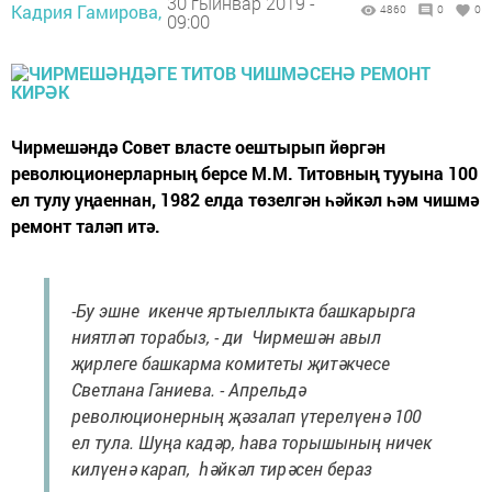
30 гыйнвар 2019 -
Кадрия Гамирова,
4860
0
0
09:00
Чирмешәндә Совет власте оештырып йөргән
революционерларның берсе М.М. Титовның тууына 100
ел тулу уңаеннан, 1982 елда төзелгән һәйкәл һәм чишмә
ремонт таләп итә.
-Бу эшне икенче яртыеллыкта башкарырга
ниятләп торабыз, - ди Чирмешән авыл
җирлеге башкарма комитеты җитәкчесе
Светлана Ганиева. - Апрельдә
революционерның җәзалап үтерелүенә 100
ел тула. Шуңа кадәр, һава торышының ничек
килүенә карап, һәйкәл тирәсен бераз