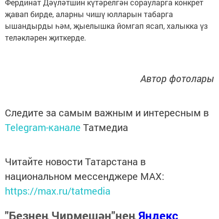
Фердинат Дәүләтшин күтәрелгән сорауларга конкрет
җавап бирде, аларны чишү юлларын табарга
ышандырды һәм, җыелышка йомгап ясап, халыкка үз
теләкләрен җиткерде.
Автор фотолары
Следите за самым важным и интересным в
Telegram-канале
Татмедиа
Читайте новости Татарстана в
национальном мессенджере MАХ:
https://max.ru/tatmedia
"Безнең Чирмешән"нең
Яндекс