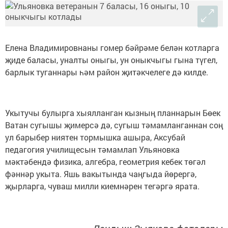
Елена Владимировнаны гомер бәйрәме белән котларга
җиде баласы, уналты оныгы, ун оныкчыгы гына түгел,
барлык туганнары һәм район җитәкчелеге дә килде.
Укытучы булырга хыялланган кызның планнарын Бөек
Ватан сугышы җимерсә дә, сугыш тәмамланганнан соң
ул барыбер ниятен тормышка ашыра, Аксубай
педагогия училищесын тәмамлап Ульяновка
мәктәбендә физика, алгебра, геометрия кебек төгәл
фәннәр укыта. Яшь вакытында чаңгыда йөрергә,
җырларга, чуваш милли киемнәрен тегәргә ярата.