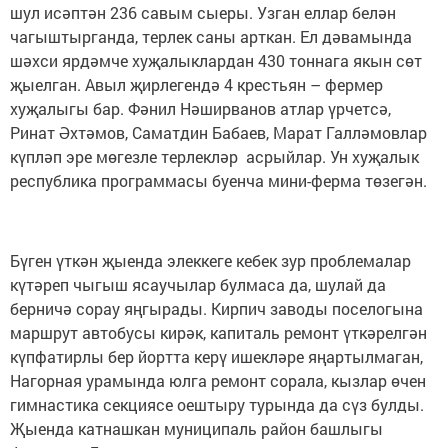
шул исәптән 236 савым сыеры. Узган еллар белән
чагыштырганда, терлек саны арткан. Ел дәвамында
шәхси ярдәмче хуҗалыклардан 430 тоннага якын сөт
җыелган. Авыл җирлегендә 4 крестьян – фермер
хуҗалыгы бар. Фәнил Нәширванов атлар үрчетсә,
Ринат Әхтәмов, Саматдин Бабаев, Марат Галләмовлар
күпләп эре мөгезле терлекләр асрыйлар. Ун хуҗалык
республика программасы буенча мини-ферма төзегән.
Бүген үткән җыенда элеккеге кебек зур проблемалар
күтәреп чыгыш ясаучылар булмаса да, шулай да
берничә сорау яңгырады. Кирпич заводы поселогына
маршрут автобусы кирәк, капиталь ремонт үткәрелгән
күпфатирлы бер йортта керү ишекләре яңартылмаган,
Нагорная урамында юлга ремонт сорала, кызлар өчен
гимнастика секциясе оештыру турында да сүз булды.
Җыенда катнашкан муниципаль район башлыгы