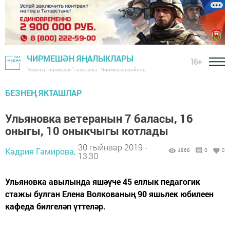
ЧИРМЕШӘН ЯҢАЛЫКЛАРЫ
16+
"Безнең Чирмешән" газетасы - Чирмешән районы
БЕЗНЕҢ ЯКТАШЛАР
Ульяновка ветеранын 7 баласы, 16
оныгы, 10 оныкчыгы котлады
30 гыйнвар 2019 -
Кадрия Гамирова,
4868
0
0
13:30
Ульяновка авылында яшәүче 45 еллык педагогик
стажы булган Елена Волкованың 90 яшьлек юбилеен
кафеда билгеләп үттеләр.