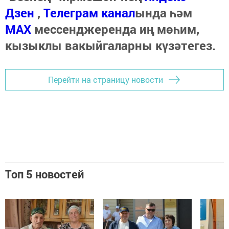
Дзен
,
Телеграм канал
ында һәм
МАХ
мессенджеренда иң мөһим,
кызыклы вакыйгаларны күзәтегез.
Перейти на страницу новости
Топ 5 новостей