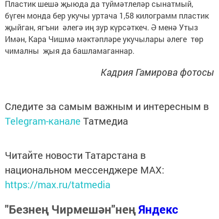
Пластик шешә җыюда да туймәтлеләр сынатмый,
бүген монда бер укучы уртача 1,58 килограмм пластик
җыйган, ягъни әлегә иң зур күрсәткеч. Ә менә Утыз
Имән, Кара Чишмә мәктәпләре укучылары әлеге төр
чималны җыя да башламаганнар.
Кадрия Гамирова фотосы
Следите за самым важным и интересным в
Telegram-канале
Татмедиа
Читайте новости Татарстана в
национальном мессенджере MАХ:
https://max.ru/tatmedia
"Безнең Чирмешән"нең
Яндекс