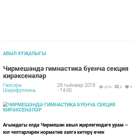
АВЫЛ ХУҖАЛЫГЫ
Чирмешәндә гимнастика буенча секция
кирәксенәләр
Гөлсирә
29 гыйнвар 2019
2274
0
0
Шәрифуллина,
- 14:00
Агымдагы елда Чирмешән авыл җирлегендәге урам –
юл челтәрләрен норматив хәлгә китерү өчен