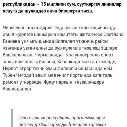
республикадан – 15 миллион сум, суүткәргеч линияләр
ясауга да шулкадәр акча бирелергә тиеш.
Чирмешән авыл җирлегендә узган халык җыенында
авыл җирлеге башкарма комитеты җитәкчесе Светлана
Ганиева үз чыгышында билгеләп үткәнчә, район
үзәгендә узган елны да зур күләмле төзелеш эшләре
башкарылган: Чирмешәндә - яңа универсаль спорт
залы һәм чаңгы базасы, Казанкада мәктәп төзелде,
Нурлат аграр техникумы филиалы бинасында һәм
Түбән Чегодай авыл мәдәният йортында капиталь
ремонт үткәрелде, Җиңү паркын төзекләндерә
башладылар.
-Әлеге эшләр республика программалары
нигезендә башкарылды һәм алар халыкка