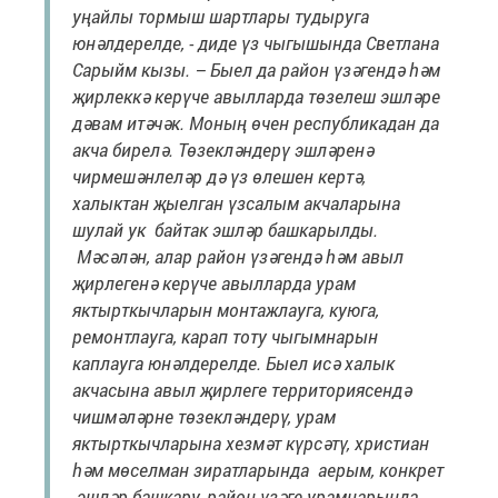
уңайлы тормыш шартлары тудыруга
юнәлдерелде, - диде үз чыгышында Светлана
Сарыйм кызы. – Быел да район үзәгендә һәм
җирлеккә керүче авылларда төзелеш эшләре
дәвам итәчәк. Моның өчен республикадан да
акча бирелә. Төзекләндерү эшләренә
чирмешәнлеләр дә үз өлешен кертә,
халыктан җыелган үзсалым акчаларына
шулай ук байтак эшләр башкарылды.
Мәсәлән, алар район үзәгендә һәм авыл
җирлегенә керүче авылларда урам
яктырткычларын монтажлауга, куюга,
ремонтлауга, карап тоту чыгымнарын
каплауга юнәлдерелде. Быел исә халык
акчасына авыл җирлеге территориясендә
чишмәләрне төзекләндерү, урам
яктырткычларына хезмәт күрсәтү, христиан
һәм мөселман зиратларында аерым, конкрет
эшләр башкару, район үзәге урамнарында