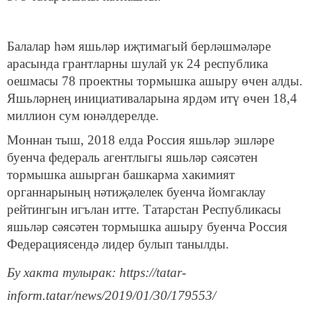
Балалар һәм яшьләр иҗтимагый берләшмәләре
арасында грантларны шулай ук 24 республика
оешмасы 78 проектны тормышка ашыру өчен алды.
Яшьләрнең инициативаларына ярдәм итү өчен 18,4
миллион сум юнәлдерелде.
Моннан тыш, 2018 елда Россия яшьләр эшләре
буенча федераль агентлыгы яшьләр сәясәтен
тормышка ашырган башкарма хакимият
органнарының нәтиҗәлелек буенча йомгаклау
рейтингын игълан итте. Татарстан Республикасы
яшьләр сәясәтен тормышка ашыру буенча Россия
Федерациясендә лидер булып танылды.
Бу хакта тулырак: https://tatar-
inform.tatar/news/2019/01/30/179553/