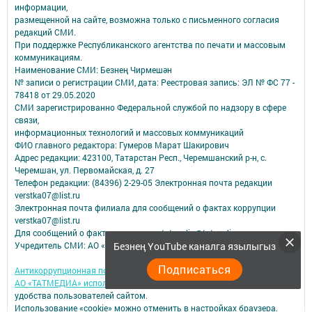
информации,
размещенной на сайте, возможна только с письменного согласия
редакций СМИ.
При поддержке Республиканского агентства по печати и массовым
коммуникациям.
Наименование СМИ: Безнең Чирмешән
№ записи о регистрации СМИ, дата: Реестровая запись: ЭЛ № ФС 77 -
78418 от 29.05.2020
СМИ зарегистрированно Федеральной службой по надзору в сфере
связи,
информационных технологий и массовых коммуникаций
ФИО главного редактора: Гумеров Марат Шакирович
Адрес редакции: 423100, Татарстан Респ., Черемшанский р-н, с.
Черемшан, ул. Первомайская, д. 27
Телефон редакции: (84396) 2-29-05 Электронная почта редакции
verstka07@list.ru
Электронная почта филиала для сообщений о фактах коррупции
verstka07@list.ru
Для сообщений о фактах коррупции tatmedia@tatmedia.ru
Безнең YouTube каналга язылыгыз
Учредитель СМИ: АО «ТАТМЕДИА»
Подписаться
Антикоррупционная политика
АО «ТАТМЕДИА» использует «cookie»
для персонализации сервисов и
удобства пользователей сайтом.
Использование «cookie» можно отменить в настройках браузера.