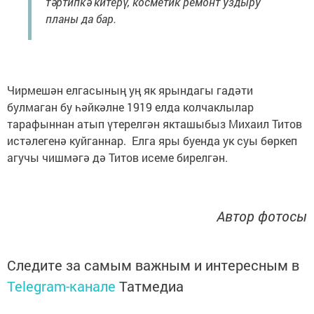
тәртипкә китерү, косметик ремонт уздыру
планы да бар.
Чирмешән елгасының уң як ярындагы гадәти
булмаган бу һәйкәлне 1919 елда колчаклылар
тарафыннан атып үтерелгән якташыбыз Михаил Титов
истәлегенә куйганнар. Елга яры буенда ук суы бөркеп
агучы чишмәгә дә Титов исеме бирелгән.
Автор фотосы
Следите за самым важным и интересным в
Telegram-канале
Татмедиа