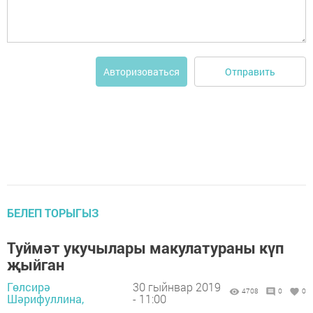
Отправить
Авторизоваться
БЕЛЕП ТОРЫГЫЗ
Туймәт укучылары макулатураны күп
җыйган
Гөлсирә
30 гыйнвар 2019
4708
0
0
Шәрифуллина,
- 11:00