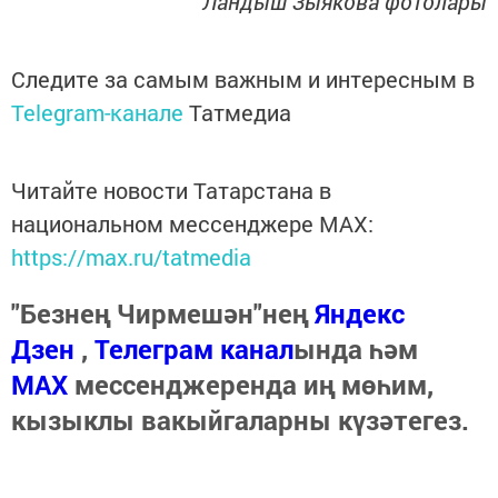
Ландыш Зыякова фотолары
Следите за самым важным и интересным в
Telegram-канале
Татмедиа
Читайте новости Татарстана в
национальном мессенджере MАХ:
https://max.ru/tatmedia
"Безнең Чирмешән"нең
Яндекс
Дзен
,
Телеграм канал
ында һәм
МАХ
мессенджеренда иң мөһим,
кызыклы вакыйгаларны күзәтегез.