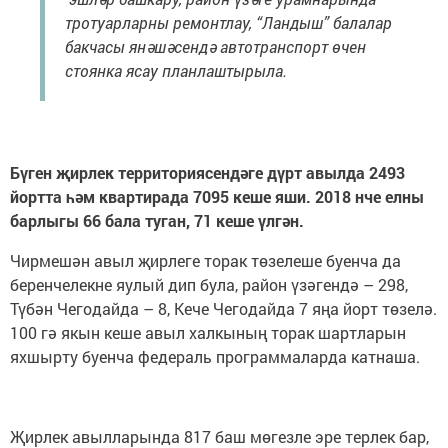
тротуарларны ремонтлау, “Ландыш” балалар
бакчасы янәшәсендә автотранспорт өчен
стоянка ясау планлаштырыла.
Бүген җирлек территориясендәге дүрт авылда 2493
йортта һәм квартирада 7095 кеше яши. 2018 нче елны
барлыгы 66 бала туган, 71 кеше үлгән.
Чирмешән авыл җирлеге торак төзелеше буенча да
беренчелекне яулый дип була, район үзәгендә – 298,
Түбән Чегодайда – 8, Кече Чегодайда 7 яңа йорт төзелә.
100 гә якын кеше авыл халкының торак шартларын
яхшырту буенча федераль программаларда катнаша.
Җирлек авылларында 817 баш мөгезле эре терлек бар,