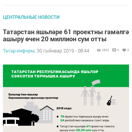
ЦЕНТРАЛЬНЫЕ НОВОСТИ
Татарстан яшьләре 61 проектны гамәлгә
ашыру өчен 20 миллион сум отты
Татар-информ,
30 гыйнвар 2019 - 08:44
2642
0
0