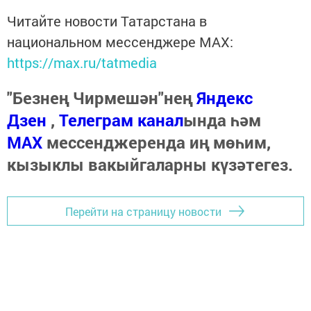
Читайте новости Татарстана в
национальном мессенджере MАХ:
https://max.ru/tatmedia
"Безнең Чирмешән"нең
Яндекс
Дзен
,
Телеграм канал
ында һәм
МАХ
мессенджеренда иң мөһим,
кызыклы вакыйгаларны күзәтегез.
Перейти на страницу новости