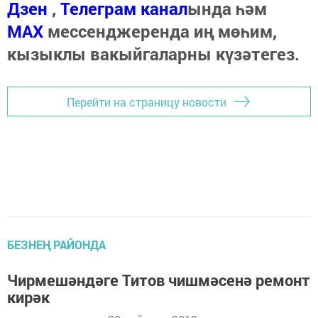
Дзен
,
Телеграм канал
ында һәм
МАХ
мессенджеренда иң мөһим,
кызыклы вакыйгаларны күзәтегез.
Перейти на страницу новости
БЕЗНЕҢ РАЙОНДА
Чирмешәндәге Титов чишмәсенә ремонт
кирәк