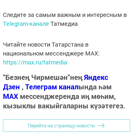
Следите за самым важным и интересным в
Telegram-канале
Татмедиа
Читайте новости Татарстана в
национальном мессенджере MАХ:
https://max.ru/tatmedia
"Безнең Чирмешән"нең
Яндекс
Дзен
,
Телеграм канал
ында һәм
МАХ
мессенджеренда иң мөһим,
кызыклы вакыйгаларны күзәтегез.
Перейти на страницу новости