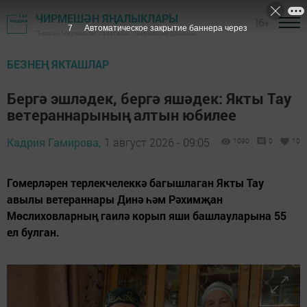
ЧИРМЕШӘН ЯҢАЛЫКЛАРЫ
16+
5
Автоматическое закрытие баннера через
"Безнең Чирмешән" газетасы - Чирмешән районы
БЕЗНЕҢ ЯКТАШЛАР
Бергә эшләдек, бергә яшәдек: Якты Тау
ветераннарының алтын юбилее
Кадрия Гамирова,
1 август 2026 - 09:05
1090
0
10
Гомерләрен терлекчелеккә багышлаган Якты Тау
авылы ветераннары Динә һәм Рәхимҗан
Мөслиховларның гаилә корып яши башлауларына 55
ел булган.