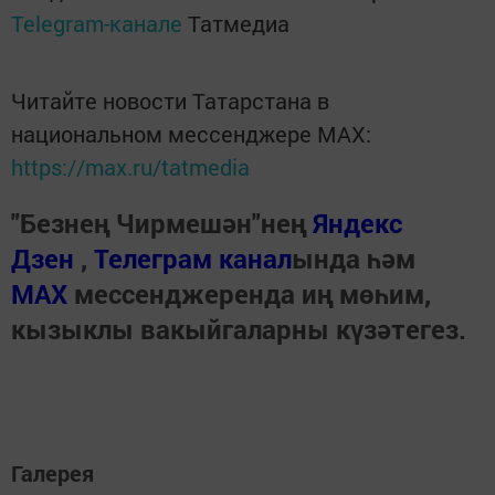
Telegram-канале
Татмедиа
Читайте новости Татарстана в
национальном мессенджере MАХ:
https://max.ru/tatmedia
"Безнең Чирмешән"нең
Яндекс
Дзен
,
Телеграм канал
ында һәм
МАХ
мессенджеренда иң мөһим,
кызыклы вакыйгаларны күзәтегез.
Галерея