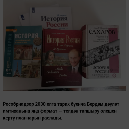
Рособрнадзор 2030 елга тарих буенча Бердәм дәүләт
имтиханына яңа формат — телдән тапшыру өлешен
кертү планнарын раслады.