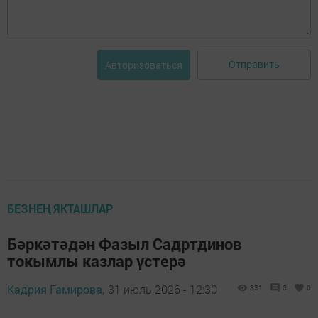
Отправить
Авторизоваться
БЕЗНЕҢ ЯКТАШЛАР
Бәркәтәдән Фазыл Садртдинов
токымлы казлар үстерә
Кадрия Гамирова,
31 июль 2026 - 12:30
331
0
0