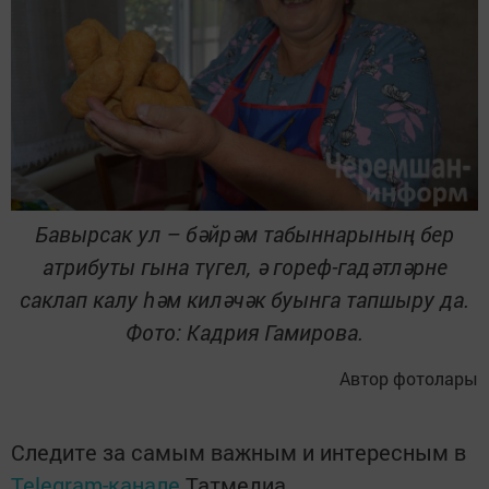
Бавырсак ул – бәйрәм табыннарының бер
атрибуты гына түгел, ә гореф-гадәтләрне
саклап калу һәм киләчәк буынга тапшыру да.
Фото: Кадрия Гамирова.
Автор фотолары
Следите за самым важным и интересным в
Telegram-канале
Татмедиа