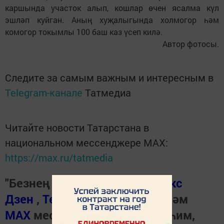
каршында участок алып, кошлар өчен ясалма күл
эшләп куйган. Аның хуҗалыгында холмогор һәм
комогор токымлы 100 баш каз үсеп килә.
Автор фотосы.
Следите за самым важным и интересным в
Telegram-канале
Татмедиа
Читайте новости Татарстана в
национальном мессенджере MАХ:
https://max.ru/tatmedia
"Безнең Чирмешән"нең
Яндекс
Дзен
,
Телеграм канал
ында һәм
МАХ
мессенджеренда иң мөһим,