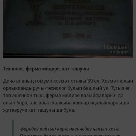
Технолог, ферма мөдире, хат ташучы
Динә апаның гомуми хезмәт стажы 39 ел. Хезмәт юлын
орлыкландыручы-технолог булып башлый ул. Тугыз ел,
төп эшеннән тыш, ферма мөдире вазыйфаларын да
алып бара, әле авыл халкына кайнар яңалыкларны да
җиткерүче хат ташучы да була.
-Беребез кайтып керә, икенчебез чыгып китә,
Рәхимҗан белән юлда гына очрашкан көннәр