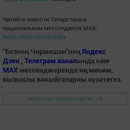
Читайте новости Татарстана в
национальном мессенджере MАХ:
https://max.ru/tatmedia
"Безнең Чирмешән"нең
Яндекс
Дзен
,
Телеграм канал
ында һәм
МАХ
мессенджеренда иң мөһим,
кызыклы вакыйгаларны күзәтегез.
Перейти на страницу новости