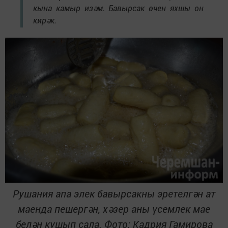
кына камыр изәм. Бавырсак өчен яхшы он
кирәк.
Рушания апа элек бавырсакны эретелгән ат
маенда пешергән, хәзер аны үсемлек мае
белән кушып сала. Фото: Кадрия Гамирова