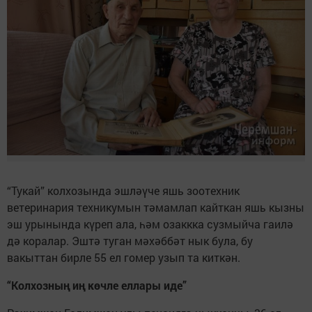
“Тукай” колхозында эшләүче яшь зоотехник
ветеринария техникумын тәмамлап кайткан яшь кызны
эш урынында күреп ала, һәм озаккка сузмыйча гаилә
дә коралар. Эштә туган мәхәббәт нык була, бу
вакыттан бирле 55 ел гомер узып та киткән.
“Колхозның иң көчле еллары иде”