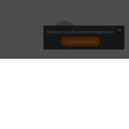
Безнең YouTube каналга язылыгыз
Подписаться
Баш бит
Видеолар
Фотолар галереясы
Реклама