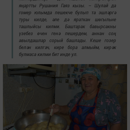
яңартты Рушания Гаяз кызы. – Шулай да
гомер юлымда пешекче булып та эшләргә
туры килде, әле дә яраткан шөгыльне
ташлыйсы килми. Баштарак бавырсакны
үзебез өчен генә пешердем, аннан соң
авылдашлар сорый башлады. Кеше гозер
белән килгәч, кире бора алмыйм, кирәк
булмаса килми бит инде ул.