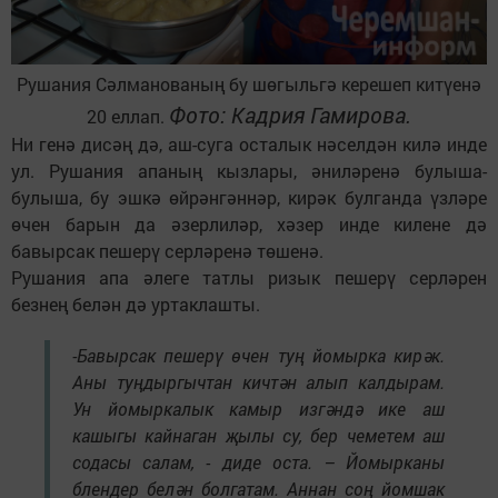
Рушания Сәлманованың бу шөгыльгә керешеп китүенә
Фото: Кадрия Гамирова.
20 еллап.
Ни генә дисәң дә, аш-суга осталык нәселдән килә инде
ул. Рушания апаның кызлары, әниләренә булыша-
булыша, бу эшкә өйрәнгәннәр, кирәк булганда үзләре
өчен барын да әзерлиләр, хәзер инде килене дә
бавырсак пешерү серләренә төшенә.
Рушания апа әлеге татлы ризык пешерү серләрен
безнең белән дә уртаклашты.
-Бавырсак пешерү өчен туң йомырка кирәк.
Аны туңдыргычтан кичтән алып калдырам.
Ун йомыркалык камыр изгәндә ике аш
кашыгы кайнаган җылы су, бер чеметем аш
содасы салам, - диде оста. – Йомырканы
блендер белән болгатам. Аннан соң йомшак