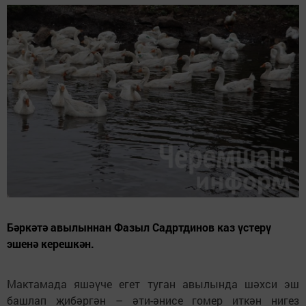
Бәркәтә авылыннан Фазыл Садртдинов каз үстерү
эшенә керешкән.
Мактамада яшәүче егет туган авылында шәхси эш
башлап җибәргән – әти-әнисе гомер иткән нигез