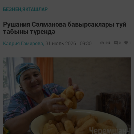
БЕЗНЕҢ ЯКТАШЛАР
Рушания Сәлманова бавырсаклары туй
табыны түрендә
Кадрия Гамирова,
31 июль 2026 - 09:30
448
0
1