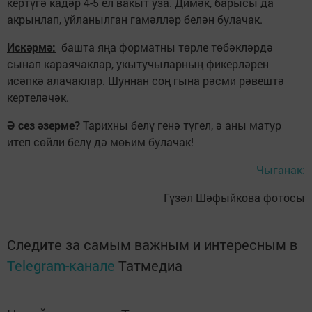
кертүгә кадәр 4-5 ел вакыт уза. Димәк, барысы да
акрынлап, уйланылган гамәлләр белән булачак.
Искәрмә:
башта яңа форматны төрле төбәкләрдә
сынап караячаклар, укытучыларның фикерләрен
исәпкә алачаклар. Шуннан соң гына рәсми рәвештә
кертеләчәк.
Ә сез әзерме?
Тарихны белү генә түгел, ә аны матур
итеп сөйли белү дә мөһим булачак!
Чыганак:
Гүзәл Шәфыйкова фотосы
Следите за самым важным и интересным в
Telegram-канале
Татмедиа