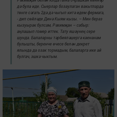
дә була иде. Сыерлар бозаулаган вакытларда
төнге сәгать 2дә дә чыгып китә идем фермага,
- дип сөйләде Динә Кыям кызы. – Мин бераз
кызуырак булсам, Рәхимҗан – сабыр:
аңлашып гомер иттек. Тату яшәүнең сере
шунда. Балаларны тәрбияләшергә каенанам
булышты, беренче өчесе белән декрет
ялында да озак тормадым, балаларга ике ай
булгач, эшкә чыктым.