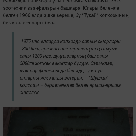
Рәхимҗан Галимҗан улы пенсиягә чыкканчы, 36 ел
зоотехник вазифаларын башкара. Югары белемле
белгеч 1966 елда эшкә керешә, бу “Тукай” колхозының
бик көчле еллары була.
-1975 нче елларда колхозда савым сыерлары
- 380 баш, эре мөгезле терлекләрнең гомуми
саны 1200 иде, дуңгызларның баш саны
3000гә җиткән вакытлар булды. Сарыклар,
куяннар фермасы да бар иде, - дип ул
елларны искә алды ветеран. – “Шушма”
колхозы – бәркәтәлеләр белән ярыша-ярыша
эшләдек.