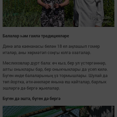
Балалар һәм гаилә традицияләре
Динә апа каенанасы белән 18 ел аңлашып гомер
итәләр, аны хөрмәтәп соңгы юлга озаталар.
Мөслиховлар дүрт бала: өч кыз, бер ул үстергәннәр,
алты оныклары бар, бер оныкчыклары да үсеп килә.
Бүген инде балаларының үз тормышлары. Шулай да
төп йортка, әти-әниләре янына еш кайталар, барлык
эшләргә дә бергә җыелалар.
Бүген дә эштә, бүген дә бергә