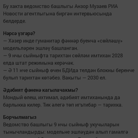
Бу хакта ведомство башлыгы Анзор Музаев РИА
Новости агентлыгына биргән интервьюсында
белдерде.
Нәрсә үзгәрә?
— Хәзер инде гуманитар фәннәр буенча «сөйләшү»
модельләрен эшләү башланган.
— 9 нчы сыйныфта тарихтан сөйләм имтихан 2028
елда штат режимына керәчәк.
— Ә 11 нче сыйныф өчен БДИда телдән блокны беренче
булып тарихтан көтәбез. Вакыты — 2030 ел.
Әдәбият фәненә кагылачакмы?
Мондый өлеш, ихтимал, әдәбият имтиханында да
барлыкка килер. Тик әлегә төп игътибар — тарихка.
Борчылмагыз
Ведомство башлыгы 9 нчы сыйныф укучыларын
тынычландырды: модельне эшләүдән алып гамәлгә