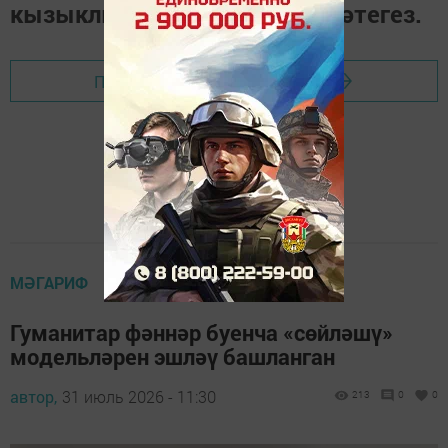
кызыклы вакыйгаларны күзәтегез.
Перейти на страницу новости
МӘГАРИФ
Гуманитар фәннәр буенча «сөйләшү»
модельләрен эшләү башланган
автор,
31 июль 2026 - 11:30
213
0
0