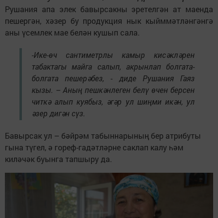
Рушания апа элек бавырсакны эретелгән ат маенда
пешергән, хәзер бу продукция нык кыйммәтләнгәнгә
аны үсемлек мае белән кушып сала.
-Ике-өч сантиметрлы камыр кисәкләрен
табактагы майга салып, акрынлап болгата-
болгата пешерәбез, - диде Рушания Гаяз
кызы. – Аның пешкәнлеген белү өчен берсен
читкә алып куябыз, әгәр ул шиңми икән, ул
әзер дигән сүз.
Бавырсак ул – бәйрәм табыннарының бер атрибуты
гына түгел, ә гореф-гадәтләрне саклап калу һәм
киләчәк буынга тапшыру да.