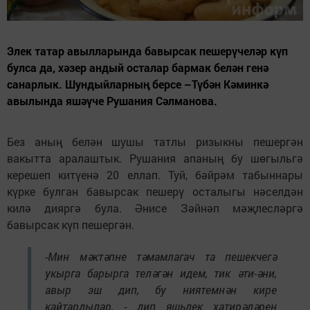
Элек татар авылларында бавырсак пешерүчеләр күп
булса да, хәзер андый осталар бармак белән генә
санарлык. Шундыйларның берсе –Түбән Кәминкә
авылында яшәүче Рушания Сәлманова.
Без аның белән шушы татлы ризыкны пешергән
вакытта аралаштык. Рушания апаның бу шөгыльгә
керешеп китүенә 20 еллап. Туй, бәйрәм табыннары
күрке булган бавырсак пешерү осталыгы нәселдән
килә дияргә була. Әнисе Зәйнәп мәҗлесләргә
бавырсак күп пешергән.
-Мин мәктәпне тәмамлагач та пешекчегә
укырга барырга теләгән идем, тик әти-әни,
авыр эш дип, бу ниятемнән кире
кайтардылар, - дип яшьлек хатирәләрен