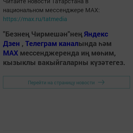
Читайте новости Татарстана в
национальном мессенджере MАХ:
https://max.ru/tatmedia
"Безнең Чирмешән"нең
Яндекс
Дзен
,
Телеграм канал
ында һәм
МАХ
мессенджеренда иң мөһим,
кызыклы вакыйгаларны күзәтегез.
Перейти на страницу новости