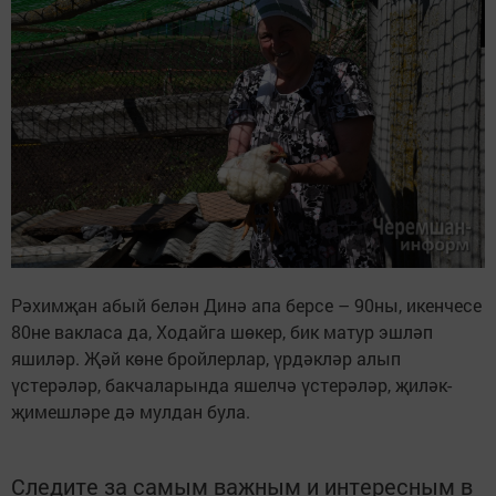
Рәхимҗан абый белән Динә апа берсе – 90ны, икенчесе
80не вакласа да, Ходайга шөкер, бик матур эшләп
яшиләр. Җәй көне бройлерлар, үрдәкләр алып
үстерәләр, бакчаларында яшелчә үстерәләр, җиләк-
җимешләре дә мулдан була.
Следите за самым важным и интересным в