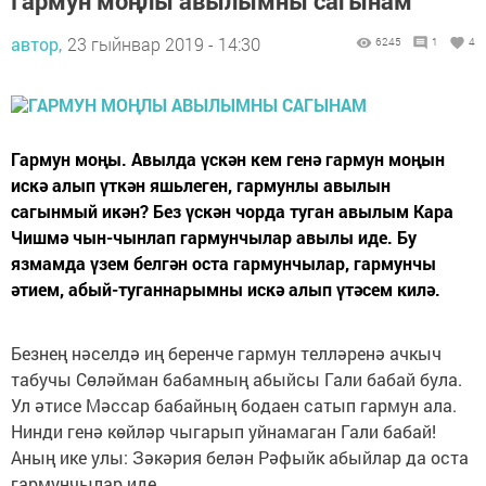
Гармун моңлы авылымны сагынам
автор,
23 гыйнвар 2019 - 14:30
6245
1
4
Гармун моңы. Авылда үскән кем генә гармун моңын
искә алып үткән яшьлеген, гармунлы авылын
сагынмый икән? Без үскән чорда туган авылым Кара
Чишмә чын-чынлап гармунчылар авылы иде. Бу
язмамда үзем белгән оста гармунчылар, гармунчы
әтием, абый-туганнарымны искә алып үтәсем килә.
Безнең нәселдә иң беренче гармун телләренә ачкыч
табучы Сөләйман бабамның абыйсы Гали бабай була.
Ул әтисе Мәссар бабайның бодаен сатып гармун ала.
Нинди генә көйләр чыгарып уйнамаган Гали бабай!
Аның ике улы: Зәкәрия белән Рәфыйк абыйлар да оста
гармунчылар иде.