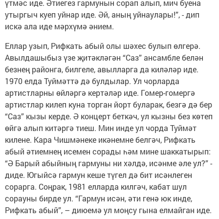
үтмәс иде. Әтиегез гармунын сорап алып, мич буена
утыргыч куеп уйнар иде. Әй, аның уйнаулары!”, - дип
искә ала иде мәрхүмә әнием.
Еллар узып, Рифкать абый олы шәхес булып өлгерә.
Авылдашыбыз үзе җитәкләгән “Саз” ансамбле белән
безнең районга, билгеле, авылларга да киләләр иде.
1970 елда Туймәттә дә булдылар. Ул чорларда
артистларны өйләргә кертәләр иде. Гомер-гомергә
артистлар килеп куна торган йорт буларак, безгә дә бер
“Саз” кызы керде. Ә концерт беткәч, ул кызны без көтеп
өйгә алып китәргә тиеш. Мин инде ул чорда Туймәт
килене. Кара Чишмәнеке икәнемне белгәч, Рифкать
абый әтиемнең исемен сорады һәм мине шаккатырып:
“Ә Барый абыйның гармуны ни хәлдә, исәнме әле ул?” -
диде. Югыйсә гармун кеше түгел дә бит исәнлеген
сорарга. Соңрак, 1981 елларда килгәч, кабат шул
сорауны бирде ул. “Гармун исән, әти генә юк инде,
Рифкать абый”, – диюемә ул моңсу гына елмайган иде.