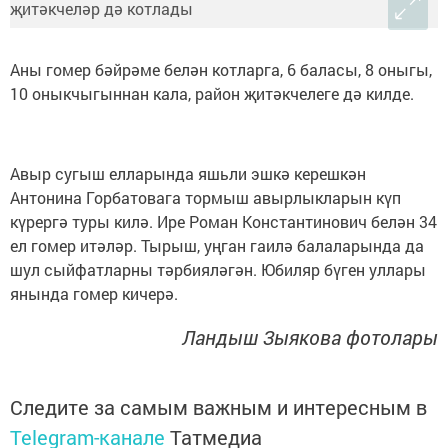
Аны гомер бәйрәме белән котларга, 6 баласы, 8 оныгы,
10 оныкчыгыннан кала, район җитәкчелеге дә килде.
Авыр сугыш елларында яшьли эшкә керешкән
Антонина Горбатовага тормыш авырлыкларын күп
күрергә туры килә. Ире Роман Константинович белән 34
ел гомер итәләр. Тырыш, уңган гаилә балаларында да
шул сыйфатларны тәрбияләгән. Юбиляр бүген уллары
янында гомер кичерә.
Ландыш Зыякова фотолары
Следите за самым важным и интересным в
Telegram-канале
Татмедиа