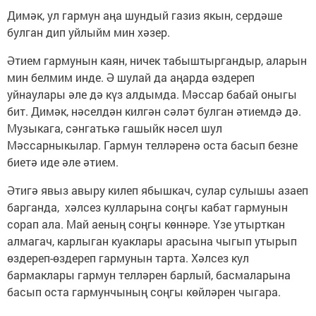
Димәк, ул гармун аңа шундый газиз якын, сердәше
булган дип уйлыйм мин хәзер.
Әтием гармунын каян, ничек табыштыргандыр, аларын
мин белмим инде. Ә шулай да аңарда өздереп
уйнаулары әле дә күз алдымда. Мәссар бабай оныгы
бит. Димәк, нәселдән килгән сәләт булган әтиемдә дә.
Музыкага, сәнгатькә гашыйк нәсел шул
Мәссарныкылар. Гармун телләренә оста басып безне
биетә иде әле әтием.
Әтигә явыз авыру килеп ябышкач, сулар сулышы азаеп
барганда, хәлсез кулларына соңгы кабат гармунын
сорап ала. Май аеның соңгы көннәре. Үзе утырткан
алмагач, карлыган куаклары арасына чыгып утырып
өздереп-өздереп гармунын тарта. Хәлсез кул
бармаклары гармун телләрен барлый, басмаларына
басып оста гармунчының соңгы көйләрен чыгара.