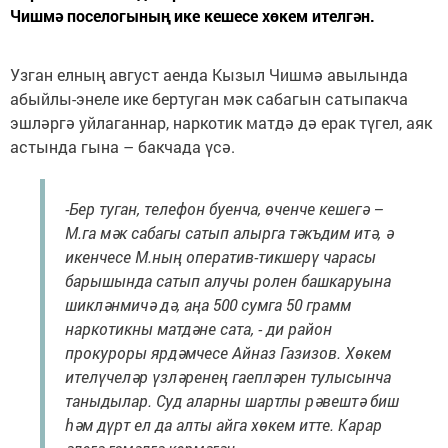
Чишмә поселогының ике кешесе хөкем ителгән.
Узган елның август аенда Кызыл Чишмә авылында
абыйлы-энеле ике бертуган мәк сабагын сатыпакча
эшләргә уйлаганнар, наркотик матдә дә ерак түгел, аяк
астында гына – бакчада үсә.
-Бер туган, телефон буенча, өченче кешегә –
М.га мәк сабагы сатып алырга тәкъдим итә, ә
икенчесе М.ның оператив-тикшерү чарасы
барышында сатып алучы ролен башкаруына
шикләнмичә дә, аңа 500 сумга 50 грамм
наркотикны матдәне сата, - ди район
прокуроры ярдәмчесе Айназ Газизов. Хөкем
ителүчеләр үзләренең гаепләрен тулысынча
таныдылар. Суд аларны шартлы рәвештә биш
һәм дүрт ел да алты айга хөкем итте. Карар