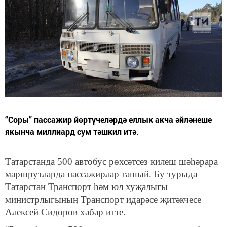
“Соры” пассажир йөртүчеләрдә еллык акча әйләнеше
якынча миллиард сум тәшкил итә.
Татарстанда 500 автобус рөхсәтсез килеш шәһәрара
маршрутларда пассажирлар ташый. Бу турыда
Татарстан Транспорт һәм юл хуҗалыгы
министрлыгының Транспорт идарәсе җитәкчесе
Алексей Сидоров хәбәр итте.