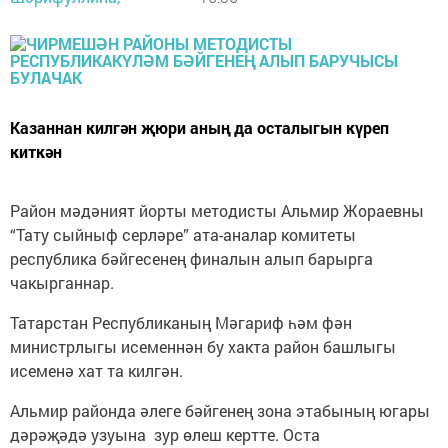
Казаннан килгән җюри аның да осталыгын күреп
киткән
Район мәдәният йорты методисты Альмир Жораевны
“Тату сыйныф серләре” ата-аналар комитеты
республика бәйгесенең финалын алып барырга
чакырганнар.
Татарстан Республиканың Мәгариф һәм фән
министрлыгы исеменнән бу хакта район башлыгы
исеменә хат та килгән.
Альмир районда әлеге бәйгенең зона этабының югары
дәрәҗәдә узуына зур өлеш кертте. Оста