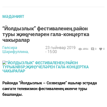
МӘДӘНИЯТ
“Йолдызлык” фестиваленең район
туры җиңүчеләрен гала-концертка
чакыралар
Гөлсирә
23 гыйнвар 2019
4894
0
0
Шәрифуллина,
- 15:00
Районда “Йолдызлык – Созвездие” яшьләр эстрада
сәнгате телевизион фестиваленең икенче туры
башланды.