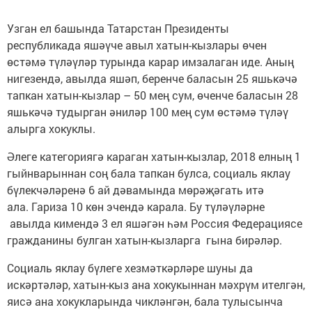
Узган ел башында Татарстан Президенты
республикада яшәүче авыл хатын-кызлары өчен
өстәмә түләүләр турында карар имзалаган иде. Аның
нигезендә, авылда яшәп, беренче баласын 25 яшькәчә
тапкан хатын-кызлар – 50 мең сум, өченче баласын 28
яшькәчә тудырган әниләр 100 мең сум өстәмә түләү
алырга хокуклы.
Әлеге категориягә караган хатын-кызлар, 2018 елның 1
гыйнварыннан соң бала тапкан булса, социаль яклау
бүлекчәләренә 6 ай дәвамында мөрәҗәгать итә
ала. Гариза 10 көн эчендә карала. Бу түләүләрне
авылда кимендә 3 ел яшәгән һәм Россия Федерациясе
гражданины булган хатын-кызларга гына бирәләр.
Социаль яклау бүлеге хезмәткәрләре шуны да
искәртәләр, хатын-кыз ана хокукыннан мәхрүм ителгән,
яисә ана хокукларында чикләнгән, бала тулысынча