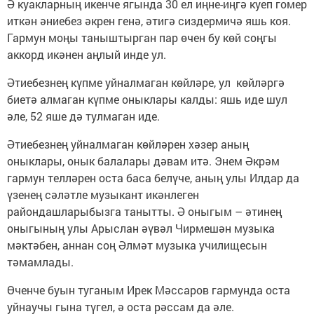
Ә куакларның икенче ягында 30 ел иңне-иңгә куеп гомер
иткән әниебез әкрен генә, әтигә сиздермичә яшь коя.
Гармун моңы таныштырган пар өчен бу көй соңгы
аккорд икәнен аңлый инде ул.
Әтиебезнең күпме уйналмаган көйләре, ул көйләргә
биетә алмаган күпме оныклары калды: яшь иде шул
әле, 52 яше дә тулмаган иде.
Әтиебезнең уйналмаган көйләрен хәзер аның
оныклары, онык балалары дәвам итә. Энем Әкрәм
гармун телләрен оста баса белүче, аның улы Илдар да
үзенең сәләтле музыкант икәнлеген
райондашларыбызга танытты. Ә оныгым – әтинең
оныгының улы Арыслан әүвәл Чирмешән музыка
мәктәбен, аннан соң Әлмәт музыка училищесын
тәмамлады.
Өченче буын туганым Ирек Мәссаров гармунда оста
уйнаучы гына түгел, ә оста рәссам да әле.