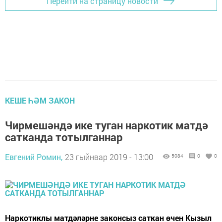
Перейти на страницу новости
КЕШЕ ҺӘМ ЗАКОН
Чирмешәндә ике туган наркотик матдә
сатканда тотылганнар
Евгений Ромин,
23 гыйнвар 2019 - 13:00
5084
0
0
Наркотиклы матдәләрне законсыз саткан өчен Кызыл