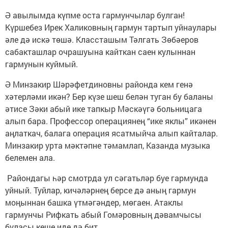
Ә авылымда күпме оста гармунчылар булган!
Күршебез Ирек Халиковның гармун тартып уйнаулары
әле дә искә төшә. Классташым Тәлгать Зөбәеров
сабакташлар очрашуына кайткан саен кулыннан
гармунын куймый.
Ә Минзакир Шәрәфетдиновны районда кем генә
хәтерләми икән? Бер күзе шеш белән туган бу баланы
әтисе Зәки абый ике тапкыр Мәскәүгә больницага
алып бара. Профессор операциянең “ике яклы” икәнен
аңлаткач, балага операция ясатмыйча алып кайталар.
Минзакир урта мәктәпне тәмамлап, Казанда музыка
белемен ала.
Райондагы һәр смотрда ул сәгатьләр буе гармунда
уйный. Туйлар, кичәләрнең берсе дә аның гармун
моңыннан башка үтмәгәндер, мөгаен. Атаклы
гармунчы Рифкать абый Гомәровның дәвамчысы
буласы кеше иде дә бит...