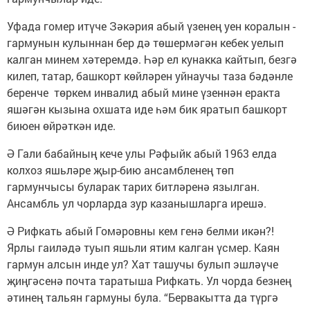
Уфада гомер итүче Зәкәрия абый үзенең уен коралын -
гармунын кулыннан бер дә төшермәгән кебек уелып
калган минем хәтеремдә. Һәр ел кунакка кайтып, безгә
килеп, татар, башкорт көйләрен уйнаучы таза бәдәнле
беренче төркем инвалид абый мине үзеннән еракта
яшәгән кызына охшата иде һәм бик яратып башкорт
биюен өйрәткән иде.
Ә Гали бабайның кече улы Рәфыйк абый 1963 елда
колхоз яшьләре җыр-бию ансамбленең төп
гармунчысы буларак тарих битләренә язылган.
Ансамбль ул чорларда зур казанышларга ирешә.
Ә Рифкать абый Гомәровны кем генә белми икән?!
Ярлы гаиләдә туып яшьли ятим калган үсмер. Каян
гармун алсын инде ул? Хат ташучы булып эшләүче
җиңгәсенә почта таратыша Рифкать. Ул чорда безнең
әтинең тальян гармуны була. “Бервакытта да түргә