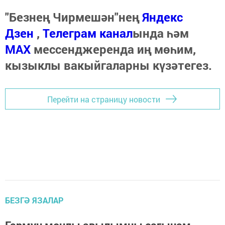
"Безнең Чирмешән"нең
Яндекс
Дзен
,
Телеграм канал
ында һәм
МАХ
мессенджеренда иң мөһим,
кызыклы вакыйгаларны күзәтегез.
Перейти на страницу новости
БЕЗГӘ ЯЗАЛАР