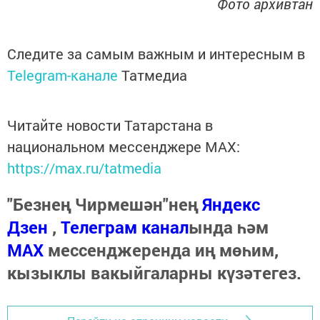
Фото архивтан
Следите за самым важным и интересным в
Telegram-канале
Татмедиа
Читайте новости Татарстана в
национальном мессенджере MАХ:
https://max.ru/tatmedia
"Безнең Чирмешән"нең
Яндекс
Дзен
,
Телеграм канал
ында һәм
МАХ
мессенджеренда иң мөһим,
кызыклы вакыйгаларны күзәтегез.