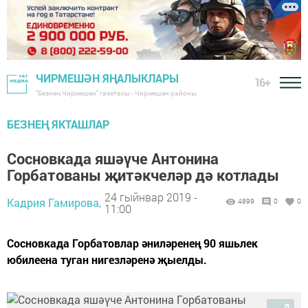
ЧИРМЕШӘН ЯҢАЛЫКЛАРЫ
16+
"Безнең Чирмешән" газетасы - Чирмешән районы
БЕЗНЕҢ ЯКТАШЛАР
Сосновкада яшәүче Антонина
Горбатованы җитәкчеләр дә котлады
24 гыйнвар 2019 -
Кадрия Гамирова,
4899
0
0
11:00
Сосновкада Горбатовлар әниләренең 90 яшьлек
юбилеена туган нигезләренә җыелды.