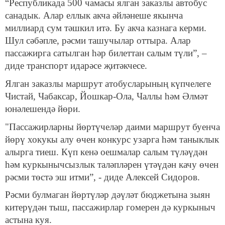
“Республикада 500 чамасы ялган заказлы автобус
санадык. Алар еллык акча әйләнеше якынча
миллиард сум тәшкил итә. Бу акча казнага керми.
Шул сәбәпле, рәсми ташучылар оттыра. Алар
пассажирга сатылган һәр билеттан салым түли”, –
диде транспорт идарәсе җитәкчесе.
Ялган заказлы маршрут атобусларының күпчелеге
Чистай, Чабаксар, Йошкар-Ола, Чаллы һәм Әлмәт
юнәлешендә йөри.
"Пассажирларны йөртүчеләр даими маршрут буенча
йөрү хокукы алу өчен конкурс узарга һәм таныклык
алырга тиеш. Күп кенә оешмалар салым түләүдән
һәм куркынычсызлык таләпләрен үтәүдән качу өчен
рәсми төстә эш итми”, - диде Алексей Сидоров.
Рәсми булмаган йөртүләр дәүләт бюджетына зыян
китерүдән тыш, пассажирлар гомерен дә куркыныч
астына куя.