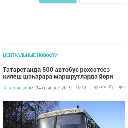
ЦЕНТРАЛЬНЫЕ НОВОСТИ
Татарстанда 500 автобус рөхсәтсез
килеш шәһәрара маршрутларда йөри
Татар-информ,
24 гыйнвар 2019 - 10:18
2470
0
0