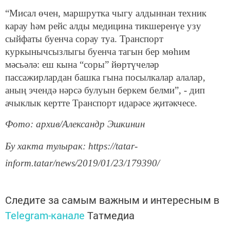
“Мисал өчен, маршрутка чыгу алдыннан техник
карау һәм рейс алды медицина тикшеренүе узу
сыйфаты буенча сорау туа. Транспорт
куркынычсызлыгы буенча тагын бер мөһим
мәсьәлә: еш кына “соры” йөртүчеләр
пассажирлардан башка гына посылкалар алалар,
аның эчендә нәрсә булуын беркем белми”, - дип
ачыклык кертте Транспорт идарәсе җитәкчесе.
Фото: архив/Александр Эшкинин
Бу хакта тулырак: https://tatar-
inform.tatar/news/2019/01/23/179390/
Следите за самым важным и интересным в
Telegram-канале
Татмедиа