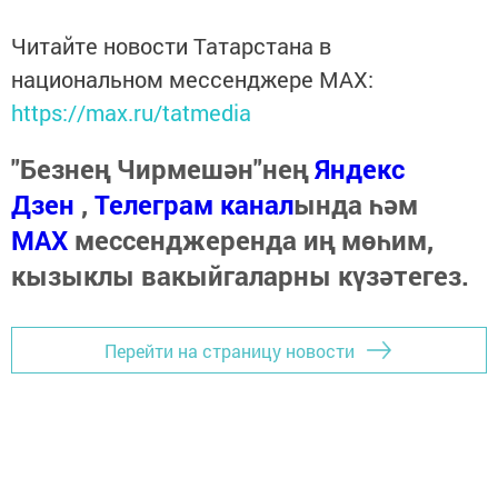
Читайте новости Татарстана в
национальном мессенджере MАХ:
https://max.ru/tatmedia
"Безнең Чирмешән"нең
Яндекс
Дзен
,
Телеграм канал
ында һәм
МАХ
мессенджеренда иң мөһим,
кызыклы вакыйгаларны күзәтегез.
Перейти на страницу новости