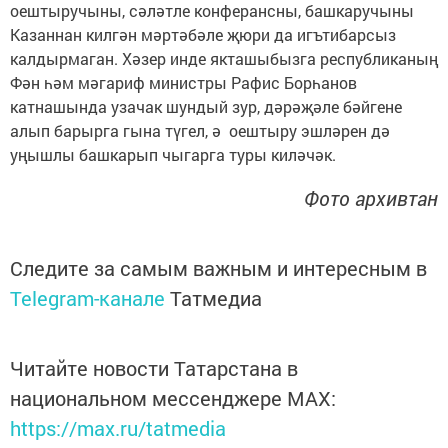
оештыручыны, сәләтле конферансны, башкаручыны
Казаннан килгән мәртәбәле җюри да игътибарсыз
калдырмаган. Хәзер инде якташыбызга республиканың
Фән һәм мәгариф министры Рафис Борһанов
катнашында узачак шундый зур, дәрәҗәле бәйгене
алып барырга гына түгел, ә оештыру эшләрен дә
уңышлы башкарып чыгарга туры киләчәк.
Фото архивтан
Следите за самым важным и интересным в
Telegram-канале
Татмедиа
Читайте новости Татарстана в
национальном мессенджере MАХ:
https://max.ru/tatmedia