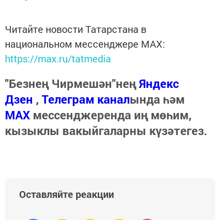
Читайте новости Татарстана в
национальном мессенджере MАХ:
https://max.ru/tatmedia
"Безнең Чирмешән"нең
Яндекс
Дзен
,
Телеграм канал
ында һәм
МАХ
мессенджеренда иң мөһим,
кызыклы вакыйгаларны күзәтегез.
Оставляйте реакции