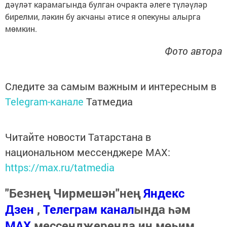
дәүләт карамагында булган очракта әлеге түләүләр
бирелми, ләкин бу акчаны әтисе я опекуны алырга
мөмкин.
Фото автора
Следите за самым важным и интересным в
Telegram-канале
Татмедиа
Читайте новости Татарстана в
национальном мессенджере MАХ:
https://max.ru/tatmedia
"Безнең Чирмешән"нең
Яндекс
Дзен
,
Телеграм канал
ында һәм
МАХ
мессенджеренда иң мөһим,