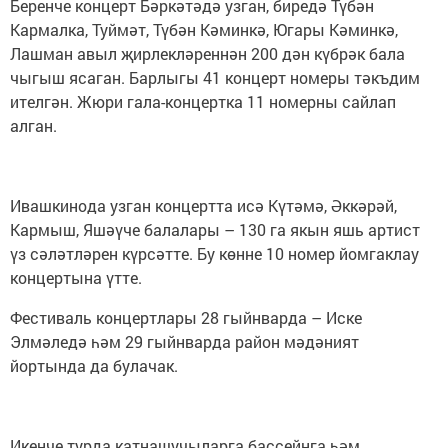
Беренче концерт Бәркәтәдә узган, биредә Түбән
Кармалка, Туймәт, Түбән Кәминкә, Югары Кәминкә,
Лашман авыл җирлекләреннән 200 дән күбрәк бала
чыгыш ясаган. Барлыгы 41 концерт номеры тәкъдим
ителгән. Жюри гала-концертка 11 номерны сайлап
алган.
Ивашкинода узган концертта исә Күтәмә, Әккәрәй,
Кармыш, Яшәүче балалары – 130 га якын яшь артист
үз сәләтләрен күрсәтте. Бу көнне 10 номер йомгаклау
концертына үтте.
Фестиваль концертлары 28 гыйнварда – Иске
Элмәледә һәм 29 гыйнварда район мәдәният
йортында да булачак.
Икенче турда катнашучыларга бассейнга һәм