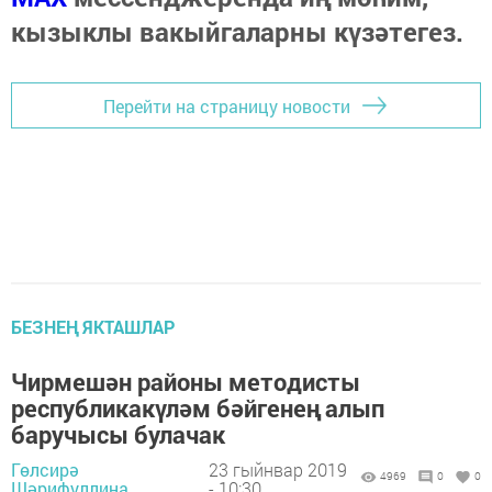
кызыклы вакыйгаларны күзәтегез.
Перейти на страницу новости
БЕЗНЕҢ ЯКТАШЛАР
Чирмешән районы методисты
республикакүләм бәйгенең алып
баручысы булачак
Гөлсирә
23 гыйнвар 2019
4969
0
0
Шәрифуллина,
- 10:30