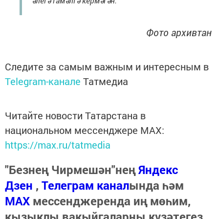
әлегә гамәлгә кермәгән.
Фото архивтан
Следите за самым важным и интересным в
Telegram-канале
Татмедиа
Читайте новости Татарстана в
национальном мессенджере MАХ:
https://max.ru/tatmedia
"Безнең Чирмешән"нең
Яндекс
Дзен
,
Телеграм канал
ында һәм
МАХ
мессенджеренда иң мөһим,
кызыклы вакыйгаларны күзәтегез.