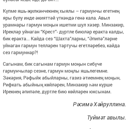
Күпме яшь-җилкәнчекнең хыялы – гармунчы егетнең
яры булу инде әкияттәй үткәндә генә кала. Авыл
урамнары гармун моңын ишетми шул хәзер. Минзакир,
Ирекләр уйнаган “Крест”- дүртле биюләр еракта калды,
бик еракта... Кайда сез “Шахта”ларны, “Әпипә”ләрне
уйнаган гармун телләрен тартучы егетләребез, кайда
сез гармуннар?!
Сагынам, бик сагынам гармун моңын сибүче
гармунчылар сезне, гармун моңлы яшьлегемне.
Зәкәрия, Рәфыйк абыйларны, газиз әтиемнең моңын,
Рифкать абыйның көйләрен, Минзакир һәм күрше
Ирекнең әпипәле, дүртле бию көйләрен юксынам.
Рәсимә Хәйруллина.
Туймәт авылы.