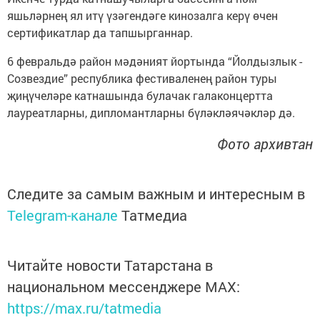
яшьләрнең ял итү үзәгендәге кинозалга керү өчен
сертификатлар да тапшырганнар.
6 февральдә район мәдәният йортында “Йолдызлык -
Созвездие” республика фестиваленең район туры
җиңүчеләре катнашында булачак галаконцертта
лауреатларны, дипломантларны бүләкләячәкләр дә.
Фото архивтан
Следите за самым важным и интересным в
Telegram-канале
Татмедиа
Читайте новости Татарстана в
национальном мессенджере MАХ:
https://max.ru/tatmedia