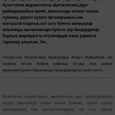
Күзәтчелек ведомствосы җитәкчесенә дүрт
райондашыбыз килеп, вакытында хезмәт хакын
түләмәү, дәүләт күзәтү органарының һәм
контрагентларның сөт сату буенча килешүләр
өлкәсендә эшчәнлекләре буенча зар белдерделәр.
Барлык мөрәҗәгать итүчеләрдән язма рәвештә
гаризлар алынган. Өч...
Татарстан Республика прокуроры Илдус Нәфыйков эш
визиты белән безнең районда булды һәм район
прокуратурасы бинасында гражданнарны кабул итте.
Күзәтчелек ведомствосы җитәкчесенә дүрт райондашыбыз
килеп, вакытында хезмәт хакын түләмәү, дәүләт күзәтү
органарының һәм контрагентларның сөт сату буенча