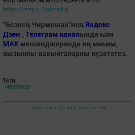
https://max.ru/tatmedia
"Безнең Чирмешән"нең
Яндекс
Дзен
,
Телеграм канал
ында һәм
МАХ
мессенджеренда иң мөһим,
кызыклы вакыйгаларны күзәтегез.
Теги:
UNDEFINED
Перейти на страницу новости