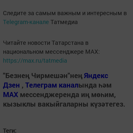
Следите за самым важным и интересным в
Telegram-канале
Татмедиа
Читайте новости Татарстана в
национальном мессенджере MАХ:
https://max.ru/tatmedia
"Безнең Чирмешән"нең
Яндекс
Дзен
,
Телеграм канал
ында һәм
МАХ
мессенджеренда иң мөһим,
кызыклы вакыйгаларны күзәтегез.
Теги: