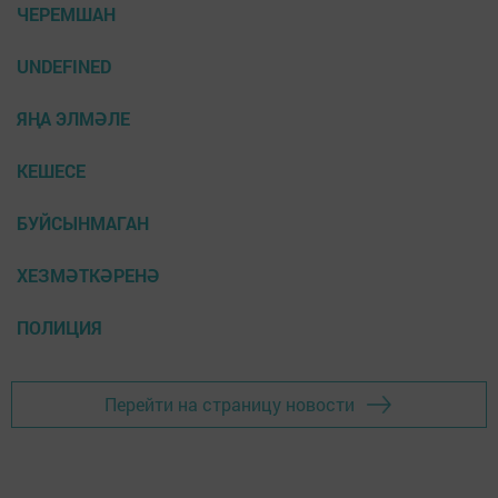
ЧЕРЕМШАН
UNDEFINED
ЯҢА ЭЛМӘЛЕ
КЕШЕСЕ
БУЙСЫНМАГАН
ХЕЗМӘТКӘРЕНӘ
ПОЛИЦИЯ
Перейти на страницу новости