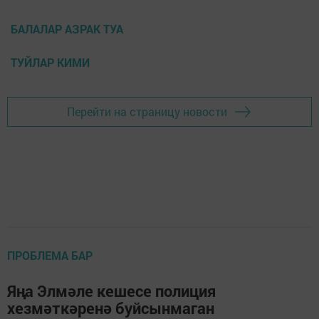
БАЛАЛАР АЗРАК ТУА
ТУЙЛАР КИМИ
Перейти на страницу новости
ПРОБЛЕМА БАР
Яңа Элмәле кешесе полиция
хезмәткәренә буйсынмаган