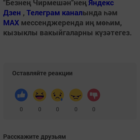
"Безнең Чирмешән"нең
Яндекс
Дзен
,
Телеграм канал
ында һәм
МАХ
мессенджеренда иң мөһим,
кызыклы вакыйгаларны күзәтегез.
Оставляйте реакции
0
0
0
0
0
Расскажите друзьям