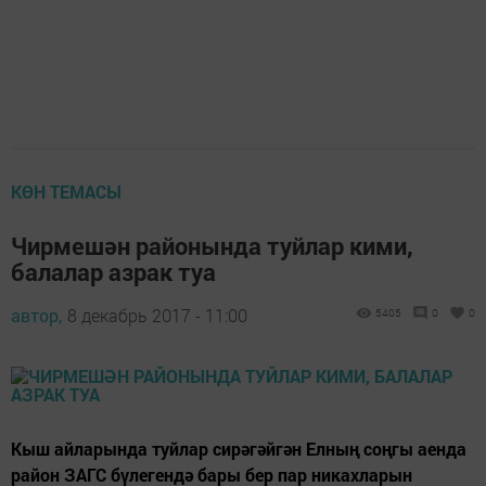
КӨН ТЕМАСЫ
Чирмешән районында туйлар кими,
балалар азрак туа
автор,
8 декабрь 2017 - 11:00
5405
0
0
Кыш айларында туйлар сирәгәйгән Елның соңгы аенда
район ЗАГС бүлегендә бары бер пар никахларын