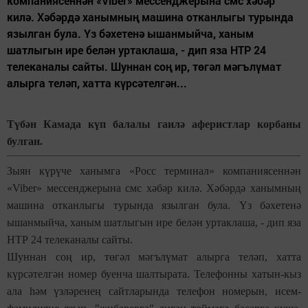
компаниясеннән «Viber» мессенджерына смс хәбәр
килә. Хәбәрдә ханымның машина отканлыгы турында
язылган була. Үз бәхетенә ышанмыйча, ханым
шатлыгын ире белән уртаклаша, - дип яза НТР 24
телеканалы сайты. Шуннан соң ир, төгәл мәгълүмат
алырга теләп, хатта күрсәтелгән...
Түбән Камада күп балалы гаилә аферистлар корбаны
булган.
Зыян күрүче ханымга «Росс терминал» компаниясеннән
«Viber» мессенджерына смс хәбәр килә. Хәбәрдә ханымның
машина отканлыгы турында язылган була. Үз бәхетенә
ышанмыйча, ханым шатлыгын ире белән уртаклаша, - дип яза
НТР 24 телеканалы сайты.
Шуннан соң ир, төгәл мәгълүмат алырга теләп, хатта
күрсәтелгән номер буенча шалтырата. Телефонны хатын-кыз
ала һәм үзләренең сайтларында телефон номерын, исем-