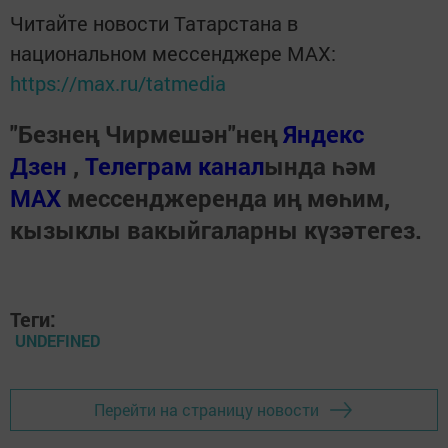
Читайте новости Татарстана в
национальном мессенджере MАХ:
https://max.ru/tatmedia
"Безнең Чирмешән"нең
Яндекс
Дзен
,
Телеграм канал
ында һәм
МАХ
мессенджеренда иң мөһим,
кызыклы вакыйгаларны күзәтегез.
Теги:
UNDEFINED
Перейти на страницу новости