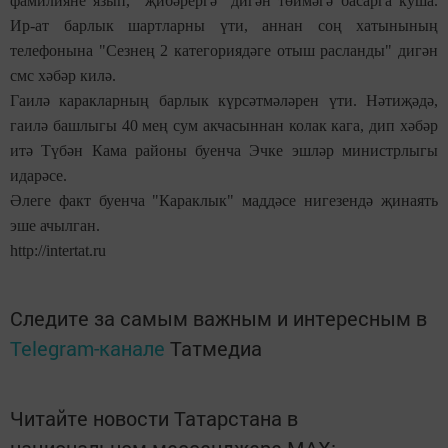
фамилияне язып, "җибәрергә" дигән төймәгә басарга куша.
Ир-ат барлык шартларны үти, аннан соң хатынының
телефонына "Сезнең 2 категориядәге отыш расланды" дигән
смс хәбәр килә.
Гаилә каракларның барлык күрсәтмәләрен үти. Нәтиҗәдә,
гаилә башлыгы 40 мең сум акчасыннан колак кага, дип хәбәр
итә Түбән Кама районы буенча Эчке эшләр министрлыгы
идарәсе.
Әлеге факт буенча "Караклык" маддәсе нигезендә җинаять
эше ачылган.
http://intertat.ru
Следите за самым важным и интересным в
Telegram-канале
Татмедиа
Читайте новости Татарстана в
национальном мессенджере MАХ: