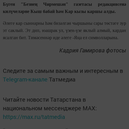
Бүген "Безнең Чирмешән" газетасы редакциясенә
килүчеләрне Кыш бабай һәм Кар кызы каршы алды.
Әлеге кар сыннарны һәм бизәлгән чыршыны сары төстәге зур
эт саклый. Эт дип, юашрак ул, үзен-үзе яклый алмый, кардан
ясалган бит. Тимәсеннәр иде әлеге -Яңа ел символларына.
Кадрия Гамирова фотосы
Следите за самым важным и интересным в
Telegram-канале
Татмедиа
Читайте новости Татарстана в
национальном мессенджере MАХ:
https://max.ru/tatmedia