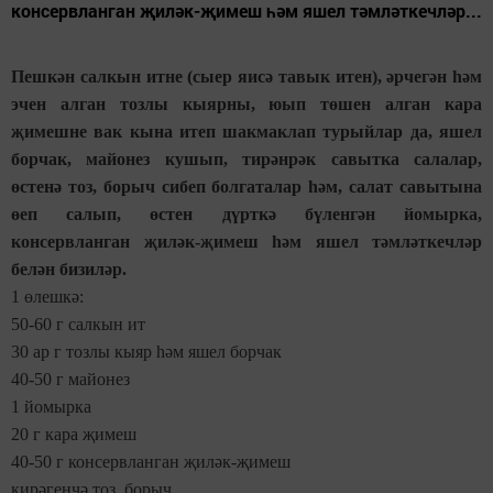
консервланган җиләк-җимеш һәм яшел тәмләткечләр...
Пешкән салкын итне (сыер яисә тавык итен), әрчегән һәм
эчен алган тозлы кыярны, юып төшен алган кара
җимешне вак кына итеп шакмаклап турыйлар да, яшел
борчак, майонез кушып, тирәнрәк савытка салалар,
өстенә тоз, борыч сибеп болгаталар һәм, салат савытына
өеп салып, өстен дүрткә бүленгән йомырка,
консервланган җиләк-җимеш һәм яшел тәмләткечләр
белән бизиләр.
1 өлешкә:
50-60 г салкын ит
30 ар г тозлы кыяр һәм яшел борчак
40-50 г майонез
1 йомырка
20 г кара җимеш
40-50 г консервланган җиләк-җимеш
кирәгенчә тоз, борыч