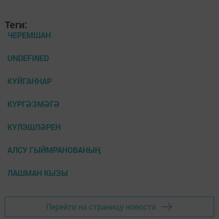
Теги:
ЧЕРЕМШАН
UNDEFINED
КУЙГАННАР
КҮРГӘЗМӘГӘ
КУЛЭШЛӘРЕН
АЛСУ ГЫЙМРАНОВАНЫҢ
ЛАШМАН КЫЗЫ
Перейти на страницу новости