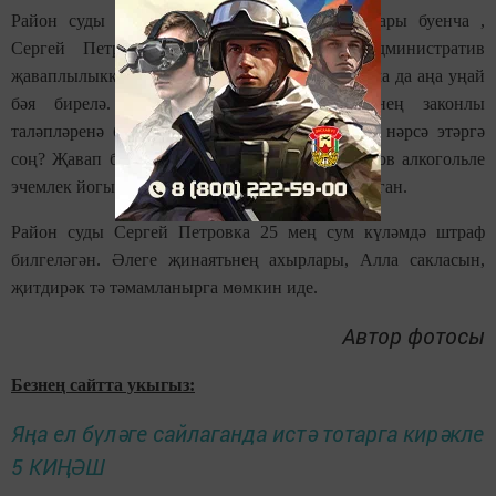
Район суды караган җинаять эше материаллары буенча ,
Сергей Петров элек хөкем ителмәгән, административ
җаваплылыкка тартылмаган, яшәү урыны буенча да аңа уңай
бәя бирелә. Аны полиция хезмәткәрләренең законлы
таләпләренә буйсынмыйча, тартыша башлауга нәрсә этәргә
соң? Җавап бер - "яшел елан". Ул көнне Петров алкогольле
эчемлек йогынтысы астында агрессив хәлдә булган.
Район суды Сергей Петровка 25 мең сум күләмдә штраф
билгеләгән. Әлеге җинаятьнең ахырлары, Алла сакласын,
җитдирәк тә тәмамланырга мөмкин иде.
Автор фотосы
Безнең сайтта укыгыз:
Яңа ел бүләге сайлаганда истә тотарга кирәкле
5 КИҢӘШ