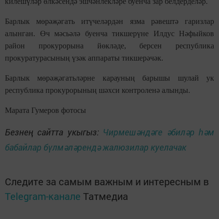
килешүләр өлкәсендә эшчәнлекләре буенча зар белдерделәр.
Барлык мөрәҗәгать итүчеләрдән язма рәвештә гаризлар
алынган. Өч мәсьәлә буенча тикшерүне Илдус Нәфыйков
район прокурорына йөкләде, берсен республика
прокуратурасының үзәк аппараты тикшерәчәк.
Барлык мөрәҗәгатьләрне карауның барышы шулай ук
республика прокурорының шәхси контроленә алынды.
Марата Гумеров фотосы
Безнең сайтта укыгыз:
Чирмешәндәге әбиләр һәм
бабайлар бүлмәләрендә жалюзилар куелачак
Следите за самым важным и интересным в
Telegram-канале
Татмедиа