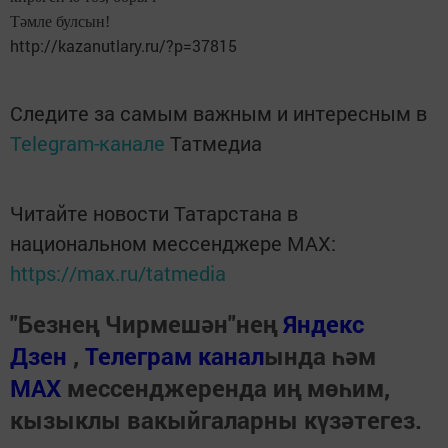
Тәмле булсын!
http://kazanutlary.ru/?p=37815
Следите за самым важным и интересным в
Telegram-канале
Татмедиа
Читайте новости Татарстана в
национальном мессенджере MАХ:
https://max.ru/tatmedia
"Безнең Чирмешән"нең
Яндекс
Дзен
,
Телеграм канал
ында һәм
МАХ
мессенджеренда иң мөһим,
кызыклы вакыйгаларны күзәтегез.