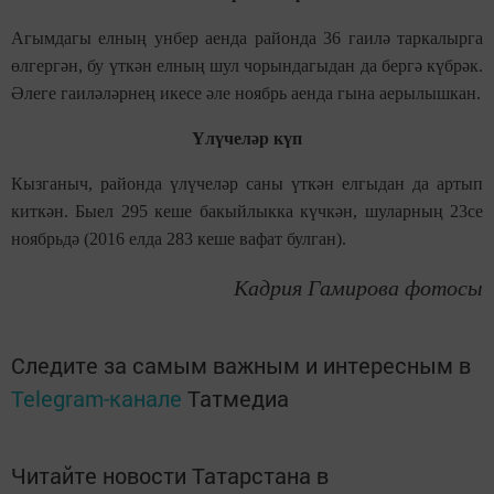
Агымдагы елның унбер аенда районда 36 гаилә таркалырга
өлгергән, бу үткән елның шул чорындагыдан да бергә күбрәк.
Әлеге гаиләләрнең икесе әле ноябрь аенда гына аерылышкан.
Үлүчеләр күп
Кызганыч, районда үлүчеләр саны үткән елгыдан да артып
киткән. Быел 295 кеше бакыйлыкка күчкән, шуларның 23се
ноябрьдә (2016 елда 283 кеше вафат булган).
Кадрия Гамирова фотосы
Следите за самым важным и интересным в
Telegram-канале
Татмедиа
Читайте новости Татарстана в