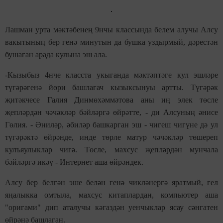
Лашман урта мәктәбенең 9нчы классында белем алучы Алсу
вакытының бер генә минутын да бушка уздырмый, дәрестән
бушаган арада кулына эш ала.
-Кызыбыз 4нче класста укыганда мәктәптәге кул эшләре
түгәрәгенә йөри башлагач кызыксынуы артты. Түгәрәк
җитәкчесе Галия Динмөхәммәтова аны иң элек төсле
җепләрдән чәчәкләр бәйләргә өйрәтте, - ди Алсуның әнисе
Гөлия. - Әниләр, әбиләр башкарган эш - чигеш чигүне дә ул
түгәрәктә өйрәнде, инде төрле матур чәчәкләр төшереп
кулъяулыклар чигә. Төсле, махсус җепләрдән мунчала
бәйләргә икәү - Интернет аша өйрәндек.
Алсу бер белгән эше белән генә чикләнергә яратмый, гел
яңалыкка омтыла, махсус китаплардан, компьютер аша
"оригами" дип аталучы кәгаздән уенчыклар ясау сәнгатен
өйрәнә башлаган.