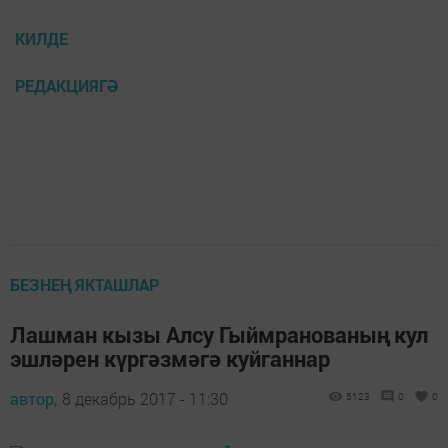
КИЛДЕ
РЕДАКЦИЯГӘ
БЕЗНЕҢ ЯКТАШЛАР
Лашман кызы Алсу Гыймранованың кул
эшләрен күргәзмәгә куйганнар
автор,
8 декабрь 2017 - 11:30
5123
0
0