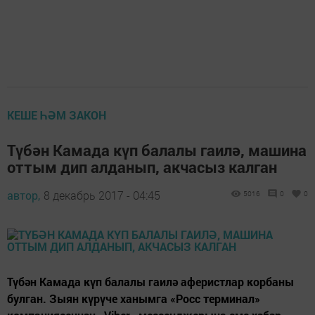
КЕШЕ ҺӘМ ЗАКОН
Түбән Камада күп балалы гаилә, машина
оттым дип алданып, акчасыз калган
автор,
8 декабрь 2017 - 04:45
5016
0
0
Түбән Камада күп балалы гаилә аферистлар корбаны
булган. Зыян күрүче ханымга «Росс терминал»