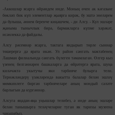
-Аккошлар ясарга өйрәндем инде. Моның өчен ак кәгазьне
бөкләп бик күп элементлар җыярга кирәк, бу эштә энеләрем
дә булыша, әнием беренче киңәшчем, - ди Алсу. - Кул эшләре
җаныма тынычлык бирә, бармакларга күпме хәрәкәт,
исәнлеккә дә файдалы.
Алсу рәсемнәр ясарга, тактага яндырып төрле сыннар
төшерергә дә ярата икән. Ул район сәнгать мәктәбенең
Лашман филиалында сәнгать бүлеген тәмамлаган. Өлгер кыз
үзенең белгәннәрен башкаларга да өйрәтергә ярата, шуңа
киләчәктә укытучы яки тәрбияче булырга тели.
Тернәкләндерү үзәкләрендә вакытта балалар белән эшләү
мөмкинлеге биргән тәрбиячеләре аның мондый сәләте
барлыгын да күргәннәр.
Алсуга яңадан-яңа уңышлар телибез, ә инде аның эшләре
белән танышырга теләүчеләрне туган як тарихы музеена
чакырабыз.