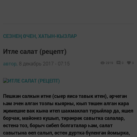
СЕЗНЕҢ ӨЧЕН, ХАТЫН-КЫЗЛАР
Итле салат (рецепт)
автор,
8 декабрь 2017 - 07:15
2919
0
0
Пешкән салкын итне (сыер яисә тавык итен), әрчегән
һәм эчен алган тозлы кыярны, юып төшен алган кара
җимешне вак кына итеп шакмаклап турыйлар да, яшел
борчак, майонез кушып, тирәнрәк савытка салалар,
өстенә тоз, борыч сибеп болгаталар һәм, салат
савытына өеп салып, өстен дүрткә бүленгән йомырка,