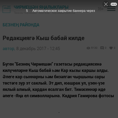
ЧИРМЕШӘН ЯҢАЛЫКЛАРЫ
16+
4
Автоматическое закрытие баннера через
"Безнең Чирмешән" газетасы - Чирмешән районы
БЕЗНЕҢ РАЙОНДА
Редакциягә Кыш бабай килде
автор,
8 декабрь 2017 - 12:45
5130
0
0
Бүген "Безнең Чирмешән" газетасы редакциясенә
килүчеләрне Кыш бабай һәм Кар кызы каршы алды.
Әлеге кар сыннарны һәм бизәлгән чыршыны сары
төстәге зур эт саклый. Эт дип, юашрак ул, үзен-үзе
яклый алмый, кардан ясалган бит. Тимәсеннәр иде
әлеге -Яңа ел символларына. Кадрия Гамирова фотосы