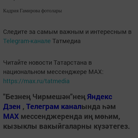
Кадрия Гамирова фотолары
Следите за самым важным и интересным в
Telegram-канале
Татмедиа
Читайте новости Татарстана в
национальном мессенджере MАХ:
https://max.ru/tatmedia
"Безнең Чирмешән"нең
Яндекс
Дзен
,
Телеграм канал
ында һәм
МАХ
мессенджеренда иң мөһим,
кызыклы вакыйгаларны күзәтегез.