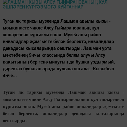
Туган як тарихы музеенда Лашман авылы кызы -
мөмкинлеге чикле Алсу Гыймранованың кул
эшләреннән күргәзмә эшли. Музей аны район
инвалидлар җәмгыяте белән берлектә, инвалидлар
декадасы кысаларында оештырды. Лашман урта
мәктәбенең 9нчы классында белем алучы Алсу
вакытының бер генә минутын да бушка уздырмый,
дәрестән бушаган арада кулына эш ала. -Кызыбыз
4нче...
Туган як тарихы музеенда Лашман авылы кызы -
мөмкинлеге чикле Алсу Гыймранованың кул эшләреннән
күргәзмә эшли. Музей аны район инвалидлар җәмгыяте
белән берлектә, инвалидлар декадасы кысаларында
оештырды.