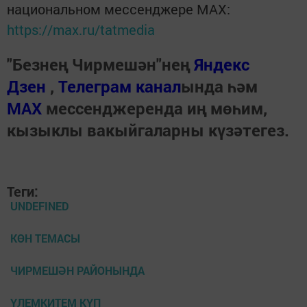
национальном мессенджере MАХ:
https://max.ru/tatmedia
"Безнең Чирмешән"нең
Яндекс
Дзен
,
Телеграм канал
ында һәм
МАХ
мессенджеренда иң мөһим,
кызыклы вакыйгаларны күзәтегез.
Теги:
UNDEFINED
КӨН ТЕМАСЫ
ЧИРМЕШӘН РАЙОНЫНДА
ҮЛЕМКИТЕМ КҮП