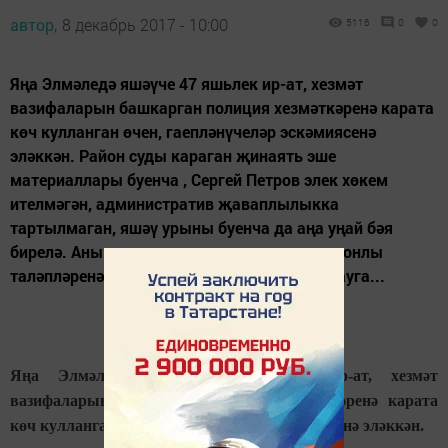
автор,
8 декабрь 2017 - 10:00
5116
0
0
Яңа Элмәледә яшәүче 47 яшьлек ир-ат, хезмәт
вазифаларын башкарган полиция хезмәткәренә карата
көч кулланган өчен, гаепләнүчеләр эскәмиясенә
эләккән. Район суды караган җинаять эше
материаллары буенча , Сергей Петров элек хөкем
ителмәгән, административ җаваплылыкка
тартылмаган, яшәү урыны буенча да аңа уңай бәя
бирелә. Аны полиция хезмәткәрләренең законлы
таләпләренә буйсынмыйча, тартыша башлауга...
Яңа Элмәледә яшәүче 47 яшьлек ир-ат, хезмәт
вазифаларын башкарган полиция хезмәткәренә карата
көч кулланган өчен, гаепләнүчеләр эскәмиясенә эләккән.