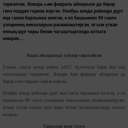
теркәячәк. Январь һәм февраль айларына да берәр
генә пардан гариза кергән. Ноябрь аенда районда дүрт
яңа гаилә барлыкка килгән, ә ел башыннан 99 гаилә
үзләренең никахларын рәсмиләштергән, ягъни үткән
елның шул чоры белән чагыштырганда алтыга
кимрәк....
Кыш айларында туйлар сирәгәйгән
Елның соңгы аенда район ЗАГС бүлегендә бары бер пар
никахларын теркәячәк. Январь һәм февраль айларына да
берәр генә пардан гариза кергән.
Ноябрь аенда районда дүрт яңа гаилә барлыкка килгән, ә ел
башыннан 99 гаилә үзләренең никахларын рәсмиләштергән,
ягъни үткән елның шул чоры белән чагыштырганда алтыга
кимрәк.
Гаиләләр нык түгел