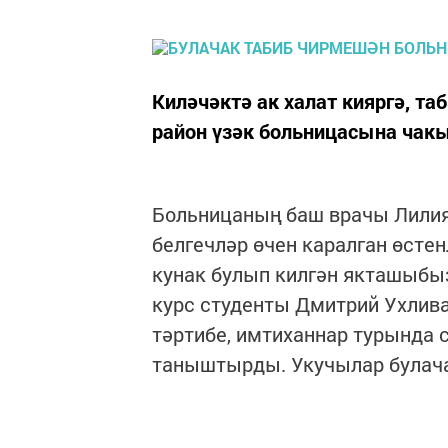
Киләчәктә ак халат кияргә, та
район үзәк больницасына чак
Больницаның баш врачы Лилия
белгечләр өчен каралган өсте
кунак булып килгән якташыбыз
курс студенты Дмитрий Ухлива
тәртибе, имтиханнар турында 
таныштырды. Укучылар булача