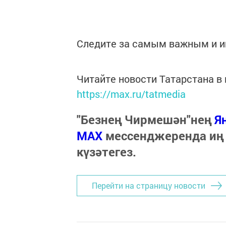
Следите за самым важным и 
Читайте новости Татарстана 
https://max.ru/tatmedia
"Безнең Чирмешән"нең
Я
МАХ
мессенджеренда иң
күзәтегез.
Перейти на страницу новости