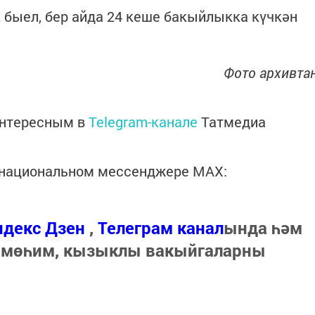
 быел, бер айда 24 кеше бакыйлыкка күчкән
Фото архивта
интересным в
Telegram-канале
Татмедиа
в национальном мессенджере MАХ:
ндекс Дзен
,
Телеграм канал
ында һәм
 мөһим, кызыклы вакыйгаларны