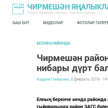
ЧИРМЕШӘН ЯҢАЛЫКЛ
"Безнең Чирмешән" газетасы - Чирмешән районы
БАШ БИТ
ВИДЕОЛАР
ФОТОЛАР ГАЛЕР
БЕЗНЕҢ РАЙОНДА
Чирмешән райо
нибары дүрт бал
Кадрия Гамирова,
6 февраль 2019 - 14
Елның беренче аенда районда 
гыйнварында район ЗАГС бүлег