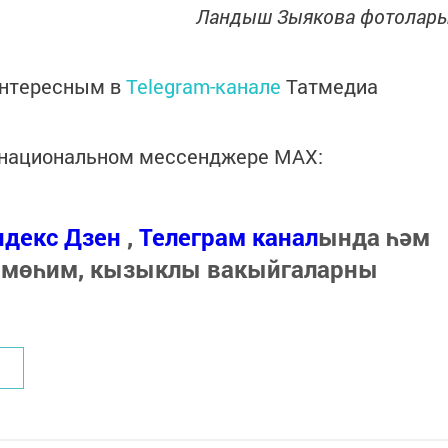
Ландыш Зыякова фотолар
интересным в
Telegram-канале
Татмедиа
в национальном мессенджере MАХ:
ндекс Дзен
,
Телеграм канал
ында һәм
 мөһим, кызыклы вакыйгаларны