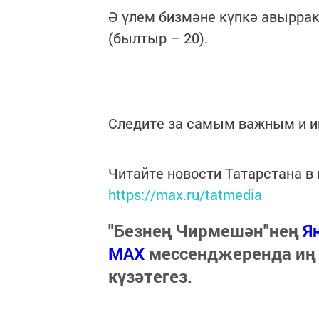
Ә үлем бизмәне күпкә авыррак
(былтыр – 20).
Следите за самым важным и 
Читайте новости Татарстана 
https://max.ru/tatmedia
"Безнең Чирмешән"нең
Я
МАХ
мессенджеренда иң
күзәтегез.