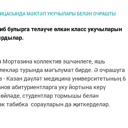
биб булырга теләүче өлкән класс укучыларын
ырдылар.
 Мортазина коллектив эшчәнлеге, яшь
нлекләр турында мәгълүмат бирде. Ә очрашуга
 - Казан дәүләт медицина университетының 6
нов абитуриентларга уку йортына керү
сөйләде, студентлар тормышы белән
к табибка сорауларын да җиткерделәр.