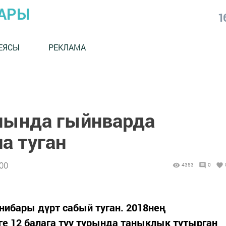
АРЫ
1
ЕЯСЫ
РЕКЛАМА
нында гыйнварда
а туган
:00
4353
0
нибары дүрт сабый туган. 2018нең
е 12 балага туу турында таныклык тутырган