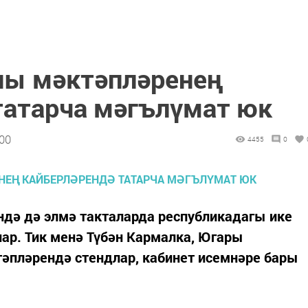
ны мәктәпләренең
татарча мәгълүмат юк
:00
4455
0
дә дә элмә такталарда республикадагы ике
нар. Тик менә Түбән Кармалка, Югары
пләрендә стендлар, кабинет исемнәре бары