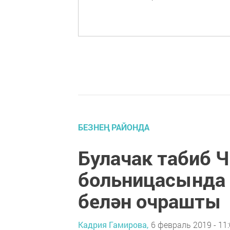
БЕЗНЕҢ РАЙОНДА
Булачак табиб 
больницасында
белән очрашты
Кадрия Гамирова,
6 февраль 2019 - 11