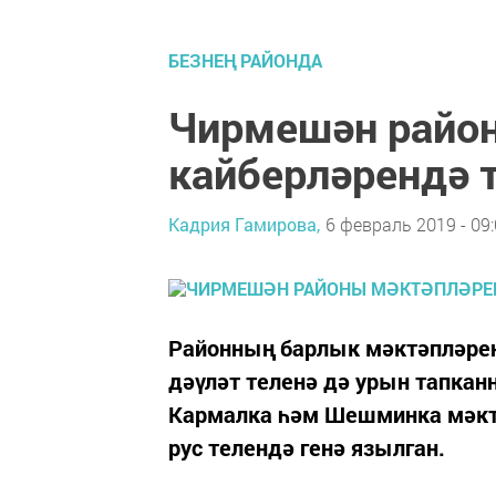
БЕЗНЕҢ РАЙОНДА
Чирмешән райо
кайберләрендә 
Кадрия Гамирова,
6 февраль 2019 - 09
Районның барлык мәктәпләрен
дәүләт теленә дә урын тапкан
Кармалка һәм Шешминка мәктә
рус телендә генә язылган.