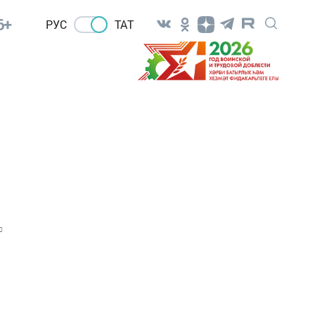
6+
РУС
ТАТ
0