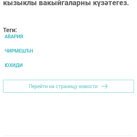
кызыклы вакыйгаларны күзәтегез.
Теги:
АВАРИЯ
ЧИРМЕШЂН
ЮХИДИ
Перейти на страницу новости