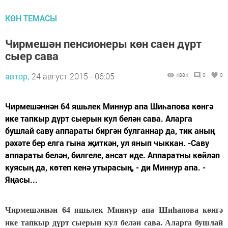
КӨН ТЕМАСЫ
Чирмешән пенсионеры көн саен дүрт
сыер сава
автор,
24 август 2015 - 06:05
4884
0
0
Чирмешәннән 64 яшьлек Миннур апа Шиһапова көнгә
ике тапкыр дүрт сыерын кул белән сава. Аларга
бушлай саву аппараты биргән булганнар да, тик аның
рәхәте бер елга гына җиткән, ул янып чыккан. -Саву
аппараты белән, билгеле, ансат иде. Аппаратны көйләп
куясың да, көтеп кенә утырасың, - ди Миннур апа. -
Яңасы...
Чирмешәннән 64 яшьлек Миннур апа Шиһапова көнгә
ике тапкыр дүрт сыерын кул белән сава. Аларга бушлай