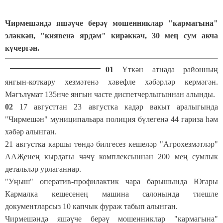
Чирмешәндә яшәүче берәү мошенниклар "кармагына"
эләккән, "киявенә ярдәм" кирәккәч, 30 мең сум акча
күчергән.
01
Үткән атнада районның
янгын-коткару хезмәтенә хәвефле хәбәрләр кермәгән.
Мәгълүмат 135нче янгын часте диспетчерлыгыннан алынды.
02
17 августтан 23 августка кадәр вакыт аралыгында
"Чирмешән" муниципальара полиция бүлегенә 44 гариза һәм
хәбәр алынган.
21 августка каршы төндә билгесез кешеләр "Агрохезмәтләр"
ААҖенең кырдагы чәчү комплексыннан 200 мең сумлык
детальләр урлаганнар.
"Уңыш" оператив-профилактик чара барышында Югары
Кармалка кешесенең машина салонында тиешле
документларсыз 10 капчык фураж табып алынган.
Чирмешәндә яшәүче берәү мошенниклар "кармагына"