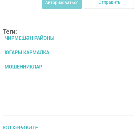
Отправить
Авторизоваться
Теги:
ЧИРМЕШӘН РАЙОНЫ
ЮГАРЫ КАРМАЛКА
МОШЕННИКЛАР
ЮЛ ХӘРӘКӘТЕ