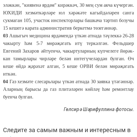
эләккән, "киявенә ярдәм" кирәккәч, 30 мең сум акча күчергән.
ЮХИДИ хезмәткәрләре юл хәрәкәте кагыйдәләрен санга
сукмаган 105, участок инспекторлары башкача тәртип бозучы
15 кешегә карата административ беркетмә төзегәннәр.
03
Ашыгыч медицина ярдәмендә үткән атнада тәүлеккә 26-28
чакырту һәм 5-7 мөрәҗәгать итү теркәлгән. Фельдшер
Евгений Захаров әйтүенчә, чакыртуларның күпчелеге йөрәк-
кан тамырлары чирләре белән интегүчеләрдән булган. Өч
кеше өйдә җәрәхәт алган, 5 кеше ОРВИ белән мөрәҗәгать
иткән.
04
Газ хезмәте слесарьлары үткән атнада 30 заявка үтәгәннәр.
Аларның барысы да газ плитәләрен көйләү һәм ремонтлау
буенча булган.
Гөлсирә Шәрифуллина фотосы.
Следите за самым важным и интересным в