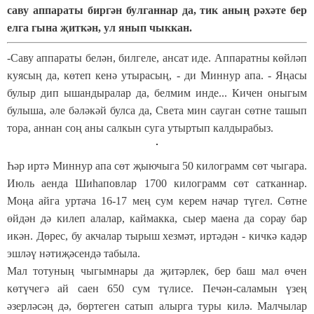
саву аппараты биргән булганнар да, тик аның рәхәте бер
елга гына җиткән, ул янып чыккан.
-Саву аппараты белән, билгеле, ансат иде. Аппаратны көйләп
куясың да, көтеп кенә утырасың, - ди Миннур апа. - Яңасы
булыр дип ышандыралар да, белмим инде... Кичен оныгым
булыша, әле бәләкәй булса да, Света мин сауган сөтне ташып
тора, аннан соң аны салкын суга утыртып калдырабыз.
Һәр иртә Миннур апа сөт җыючыга 50 килограмм сөт чыгара.
Июль аенда Шиһаповлар 1700 килограмм сөт сатканнар.
Моңа айга уртача 16-17 мең сум керем начар түгел. Сөтне
өйдән дә килеп алалар, каймакка, сыер маена да сорау бар
икән. Дөрес, бу акчалар тырыш хезмәт, иртәдән - кичкә кадәр
эшләү нәтиҗәсендә табыла.
Мал тотуның чыгымнары да җитәрлек, бер баш мал өчен
көтүчегә ай саен 650 сум түлисе. Печән-саламын үзең
әзерләсәң дә, бөртеген сатып алырга туры килә. Малчылар