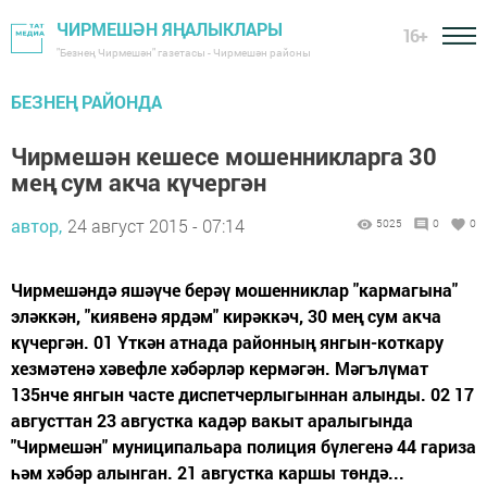
ЧИРМЕШӘН ЯҢАЛЫКЛАРЫ
16+
"Безнең Чирмешән" газетасы - Чирмешән районы
БЕЗНЕҢ РАЙОНДА
Чирмешән кешесе мошенникларга 30
мең сум акча күчергән
автор,
24 август 2015 - 07:14
5025
0
0
Чирмешәндә яшәүче берәү мошенниклар "кармагына"
эләккән, "киявенә ярдәм" кирәккәч, 30 мең сум акча
күчергән. 01 Үткән атнада районның янгын-коткару
хезмәтенә хәвефле хәбәрләр кермәгән. Мәгълүмат
135нче янгын часте диспетчерлыгыннан алынды. 02 17
августтан 23 августка кадәр вакыт аралыгында
"Чирмешән" муниципальара полиция бүлегенә 44 гариза
һәм хәбәр алынган. 21 августка каршы төндә...