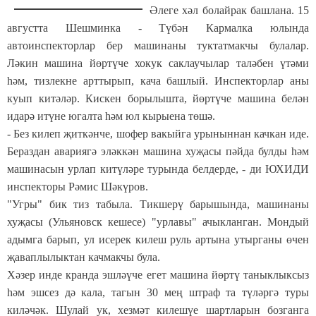
Әлеге хәл болайрак баш­лана. 15
августта Шешминка - Түбән Кармалка юлында
автоинспекторлар бер машинаны туктатмакчы булалар.
Ләкин машина йөртүче хокук саклаучылар таләбен үтәми
һәм, тизлекне арттырып, кача башлый. Инс­пекторлар аны
куып китәләр. Кискен борылышта, йөртүче машина белән
идарә итүне югалта һәм юл кырыена төшә.
- Без килеп җиткәнче, шофер вакыйга урыныннан качкан иде.
Бераздан авариягә эләккән машина хуҗасы пәйда булды һәм
машинасын урлап китүләре турында белдерде, - ди ЮХИДИ
инспекторы Рәмис Шәкүров.
"Угры" бик тиз табыла. Тикшерү барышында, машинаны
хуҗасы (Ульяновск кешесе) "урлавы" ачыкланган. Мондый
адымга барып, ул исерек килеш руль артына утырганы өчен
җаваплылыктан качмакчы була.
Хәзер инде кранда эшләүче егет машина йөртү таныклыксыз
һәм эшсез дә кала, тагын 30 мең штраф та түләргә туры
киләчәк. Шулай ук, хезмәт килешүе шартларын боз­ганга