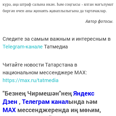
күрә, аңа штраф салына икән. Һәм соңгысы - ялган мәгълүмат
биргән өчен аны җинаять җаваплылыгына да тартачаклар.
Автор фотосы.
Следите за самым важным и интересным в
Telegram-канале
Татмедиа
Читайте новости Татарстана в
национальном мессенджере MАХ:
https://max.ru/tatmedia
"Безнең Чирмешән"нең
Яндекс
Дзен
,
Телеграм канал
ында һәм
МАХ
мессенджеренда иң мөһим,