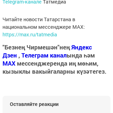
Telegram-канале
Татмедиа
Читайте новости Татарстана в
национальном мессенджере MАХ:
https://max.ru/tatmedia
"Безнең Чирмешән"нең
Яндекс
Дзен
,
Телеграм канал
ында һәм
МАХ
мессенджеренда иң мөһим,
кызыклы вакыйгаларны күзәтегез.
Оставляйте реакции