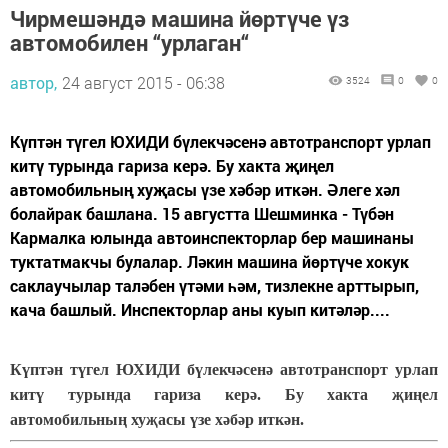
Чирмешәндә машина йөртүче үз
автомобилен “урлаган“
автор,
24 август 2015 - 06:38
3524
0
0
Күптән түгел ЮХИДИ бү­лек­чәсенә автотранспорт урлап
китү турында гариза керә. Бу хакта җиңел
автомобильның хуҗасы үзе хәбәр иткән. Әлеге хәл
болайрак баш­лана. 15 августта Шешминка - Түбән
Кармалка юлында автоинспекторлар бер машинаны
туктатмакчы булалар. Ләкин машина йөртүче хокук
саклаучылар таләбен үтәми һәм, тизлекне арттырып,
кача башлый. Инс­пекторлар аны куып китәләр....
Күптән түгел ЮХИДИ бү­лек­чәсенә автотранспорт урлап
китү турында гариза керә. Бу хакта җиңел
автомобильның хуҗасы үзе хәбәр иткән.