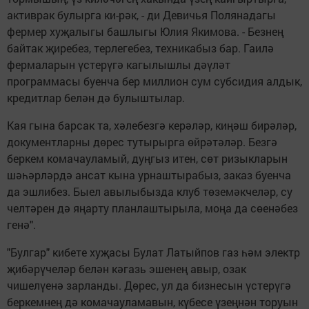
активрак булырга ки-рәк, - ди Девичья Полянадагы
фермер хуҗалыгы башлыгы Юлия Якимова. - Безнең
байтак җиребез, терлегебез, техникабыз бар. Гаилә
фермаларын үстерүгә кагылышлы дәүләт
программасы буенча бер миллион сум субсидия алдык,
кредитлар белән дә булыштылар.
Кая гына барсак та, хәлебезгә керәләр, киңәш бирәләр,
документларны дөрес тутырырга өйрәтәләр. Безгә
беркем комачауламый, дуңгыз итен, сөт ризыкларын
шәһәрләрдә ансат кына урнаштырабыз, заказ буенча
да эшлибез. Быел авылыбызда клуб төземәкчеләр, су
челтәрен дә яңарту планлаштырыла, моңа да сөенәбез
генә".
"Булгар" кибете хуҗасы Булат Латыйпов газ һәм электр
җибәрүчеләр белән кәгазь эшенең авыр, озак
чишелүенә зарланды. Дөрес, ул да бизнесын үстерүгә
беркемнең дә комачауламавын, күбесе үзеңнән торуын