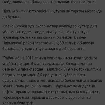
файдаланалар. Шәһәр шартларыннан һич ким түгел.
Премьер - министр районның туган як тарихы музеенда
да булды.
-Сезнең музей зур, экспонатлар шулкадәр күптер дип
уйламаган идем, - диде олы кунак. - Мин үзем дә
музейлар белән кызыксынам. Халиков "Безнен
Чирмешэн" район газетасының 80 еллык юбилеена
багышлап ачылган күргәзмәне дә бик ошатты.
"Районыбыз 2011 елның социаль - икътисади үсештә
уңай тенденция белән тәмамлады. Ел дәвамында
безнең чыганаклардан 1 миллион 319 мең тонна, ягъни
алдагы елдагыдан 2,5 процентка күбрәк нефть
суыртылды, - диде отчет доклады белән чыгыш ясаган
муниципаль район башлыгы Нурхамәт Хәмидуллин,
нефть тармагы эшчәнлегенең халыкның мәшгульлеге,
керемнәре һәм тормыш дәрәҗәсенә зур йогынты
ясавын белдереп.