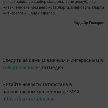
килгән вәкилләр кайбер мәсьәләләрне республика
җитәкчелегенә һәм ведомстволарга, министрлыкларга
җиткерергә ышандырдылар.
Кадыйр Гомәров.
Следите за самым важным и интересным в
Telegram-канале
Татмедиа
Читайте новости Татарстана в
национальном мессенджере MАХ:
https://max.ru/tatmedia