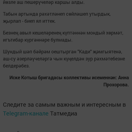
йөзле аш пешерүчеләр каршы алды.
Табын артында рәхәтләнеп сөйләшеп утырдык,
җырлап - биеп ял иттек.
Безнең авыл кешеләренең күптәннән мондый хөрмәт,
игътибар күргәннәре булмады.
Шундый шәп бәйрәм оештырган "Кади" җәмгыятенә,
аш-су әзерләүчеләргә чын күңелдән зур рәхмәтебезне
белдерәбез.
Иске Котыш бригадасы коллективы исеменнән: Анна
Прохорова.
Следите за самым важным и интересным в
Telegram-канале
Татмедиа