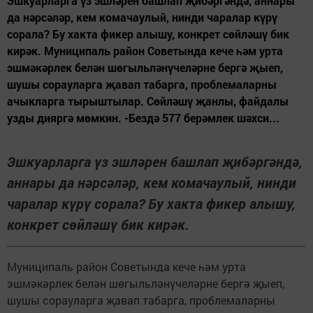
Эшкуарларга үз эшләрен башлап җибәргәндә, аннары
да нәрсәләр, кем комачаулый, нинди чаралар күрү
сорала? Бу хакта фикер алышу, конкрет сөйләшү бик
кирәк. Муниципаль район Советында кече һәм урта
эшмәкәрлек белән шөгыльләнүчеләрне бергә җыеп,
шушы сорауларга җавап табарга, проблемаларны
ачыкларга тырыштылар. Сөйләшү җанлы, файдалы
узды дияргә мөмкин. -Бездә 577 берәмлек шәхси...
Эшкуарларга үз эшләрен башлап җибәргәндә,
аннары да нәрсәләр, кем комачаулый, нинди
чаралар күрү сорала? Бу хакта фикер алышу,
конкрет сөйләшү бик кирәк.
Муниципаль район Советында кече һәм урта
эшмәкәрлек белән шөгыльләнүчеләрне бергә җыеп,
шушы сорауларга җавап табарга, проблемаларны