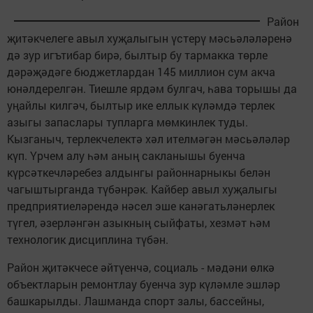
Район
җитәкчелеге авыл хуҗалыгын үстерү мәсьәләләренә
дә зур игътибар бирә, былтыр бу тармакка төрле
дәрәҗәдәге бюджетлардан 145 миллион сум акча
юнәлдерелгән. Тиешле ярдәм булгач, һава торышы да
уңайлы килгәч, былтыр ике еллык күләмдә терлек
азыгы запаслары тупларга мөмкинлек туды.
Кызганыч, терлекчелектә хәл ителмәгән мәсьәләләр
күп. Үрчем алу һәм аның сакланышы буенча
күрсәткечләребез алдынгы районнарныкы белән
чагыштырганда түбәнрәк. Кайбер авыл хуҗалыгы
предприятиеләрендә нәсел эше канәгатьләнерлек
түгел, әзерләнгән азыкның сыйфаты, хезмәт һәм
технологик дисциплина түбән.
Район җитәкчесе әйтүенчә, социаль - мәдәни өлкә
объектларын ремонтлау буенча зур күләмле эшләр
башкарылды. Лашманда спорт залы, бассейны,