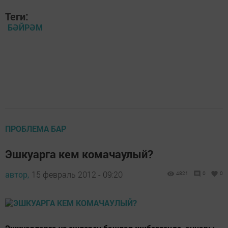
Теги:
БӘЙРӘМ
ПРОБЛЕМА БАР
Эшкуарга кем комачаулый?
автор,
15 февраль 2012 - 09:20
4821
0
0