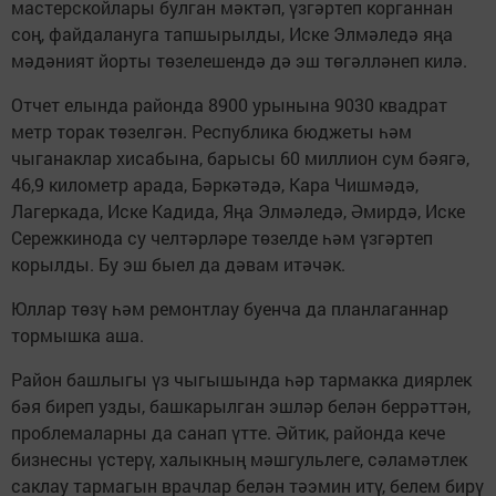
мастерскойлары булган мәктәп, үзгәртеп корганнан
соң, файдалануга тапшырылды, Иске Элмәледә яңа
мәдәният йорты төзелешендә дә эш төгәлләнеп килә.
Отчет елында районда 8900 урынына 9030 квадрат
метр торак төзелгән. Республика бюджеты һәм
чыганаклар хисабына, барысы 60 миллион сум бәягә,
46,9 километр арада, Бәркәтәдә, Кара Чишмәдә,
Лагеркада, Иске Кадида, Яңа Элмәледә, Әмирдә, Иске
Сережкинода су челтәрләре төзелде һәм үзгәртеп
корылды. Бу эш быел да дәвам итәчәк.
Юллар төзү һәм ремонтлау буенча да планлаганнар
тормышка аша.
Район башлыгы үз чыгышында һәр тармакка диярлек
бәя биреп узды, башкарылган эшләр белән беррәттән,
проблемаларны да санап үтте. Әйтик, районда кече
бизнесны үстерү, халыкның мәшгульлеге, сәламәтлек
саклау тармагын врачлар белән тәэмин итү, белем бирү