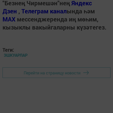
"Безнең Чирмешән"нең
Яндекс
Дзен
,
Телеграм канал
ында һәм
МАХ
мессенджеренда иң мөһим,
кызыклы вакыйгаларны күзәтегез.
Теги:
ЭШКУАРЛАР
Перейти на страницу новости