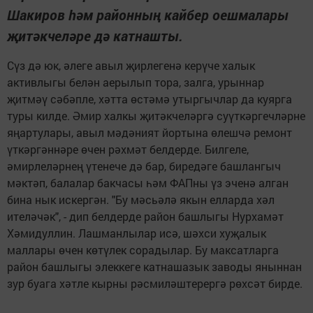
Шакиров һәм районның кайбер оешмалары
җитәкчеләре дә катнашты.
Сүз дә юк, әлеге авыл җирлегенә керүче халык
активлыгы белән аерылып тора, залга, урыннар
җитмәү сәбәпле, хәтта өстәмә утыргычлар да куярга
туры килде. Әмир халкы җитәкчеләргә суүткәргечләрне
яңартулары, авыл мәдәният йортына өлешчә ремонт
үткәргәннәре өчен рәхмәт белдерде. Билгеле,
әмирлеләрнең үтенече дә бар, биредәге башлангыч
мәктәп, балалар бакчасы һәм ФАПны үз эченә алган
бина нык искергән. "Бу мәсьәлә якын елларда хәл
ителәчәк", - дип белдерде район башлыгы Нурхамәт
Хәмидуллин. Лашманлылар исә, шәхси хуҗалык
маллары өчен көтүлек сорадылар. Бу максатларга
район башлыгы элеккеге катнашазык заводы яныннан
зур буага хәтле кырны рәсмиләштерергә рөхсәт бирде.