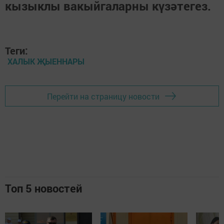
кызыклы вакыйгаларны күзәтегез.
Теги:
ХАЛЫК ҖЫЕННАРЫ
Перейти на страницу новости
Топ 5 новостей