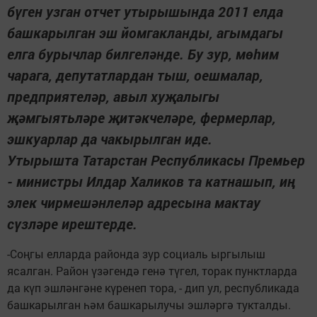
бүген узган отчет утырышында 2011 елда
башкарылган эш йомгакланды, агымдагы
елга бурычлар билгеләнде. Бу зур, мөһим
чарага, депутатлардан тыш, оешмалар,
предприятеләр, авыл хуҗалыгы
җәмгыятьләре җитәкчеләре, фермерлар,
эшкуарлар да чакырылган иде.
Утырышта Татарстан Республикасы Премьер
- министры Илдар Халиков та катнашып, иң
элек чирмешәнлеләр адресына мактау
сүзләре ирештерде.
-Соңгы елларда районда зур социаль ыргылыш
ясалган. Район үзәгендә генә түгел, торак пунктларда
да күп эшләнгәне күренеп тора, - дип ул, республикада
башкарылган һәм башкарылучы эшләргә тукталды.