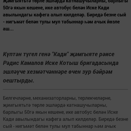
җәмгыятьтә төрле эшләрдә катнашучыларны, барлыгы
50гә якын кешене, ике автобус белән Иске Кади
авылындагы кафега алып килделәр. Биредә безне сый
- нигъмәт белән тулы мул табыннар һәм ачык йөзле
аш...
Күптән түгел генә "Кади" җәмгыяте рәисе
Рәдис Камалов Иске Котыш бригадасында
эшләүче хезмәтчәннәре өчен зур бәйрәм
оештырды.
Белгечләрне, механизаторларны, терлекчеләрне,
җәмгыятьтә төрле эшләрдә катнашучыларны,
барлыгы 50гә якын кешене, ике автобус белән Иске
Кади авылындагы кафега алып килделәр. Биредә безне
сый - нигъмәт белән тулы мул табыннар һәм ачык