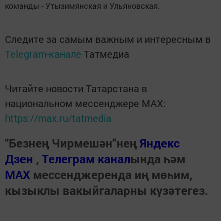
команды - Утызимянская и Ульяновская.
Следите за самым важным и интересным в
Telegram-канале
Татмедиа
Читайте новости Татарстана в
национальном мессенджере MАХ:
https://max.ru/tatmedia
"Безнең Чирмешән"нең
Яндекс
Дзен
,
Телеграм канал
ында һәм
МАХ
мессенджеренда иң мөһим,
кызыклы вакыйгаларны күзәтегез.