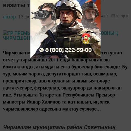
визиты турында
автор,
13 февраль 2012 - 13:07
4327
0
0
Чирмешән муниципаль район Советының бүген узган
отчет утырышында 2011 елда башкарылган эш
йомгакланды, агымдагы елга бурычлар билгеләнде. Бу
зур, мөһим чарага, депутатлардан тыш, оешмалар,
предприятеләр, авыл хуҗалыгы җәмгыятьләре
җитәкчеләре, фермерлар, эшкуарлар да чакырылган
иде. Утырышта Татарстан Республикасы Премьер -
министры Илдар Халиков та катнашып, иң элек
чирмешәнлеләр адресына мактау сүзләре...
Чирмешән муниципаль район Советының