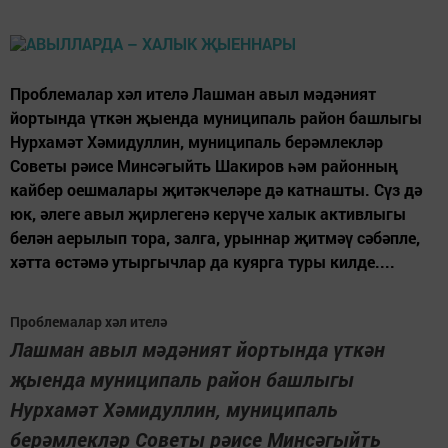
Проблемалар хәл ителә Лашман авыл мәдәният
йортында үткән җыенда муниципаль район башлыгы
Нурхамәт Хәмидуллин, муниципаль берәмлекләр
Советы рәисе Минсәгыйть Шакиров һәм районның
кайбер оешмалары җитәкчеләре дә катнашты. Сүз дә
юк, әлеге авыл җирлегенә керүче халык активлыгы
белән аерылып тора, залга, урыннар җитмәү сәбәпле,
хәтта өстәмә утыргычлар да куярга туры килде....
Проблемалар хәл ителә
Лашман авыл мәдәният йортында үткән
җыенда муниципаль район башлыгы
Нурхамәт Хәмидуллин, муниципаль
берәмлекләр Советы рәисе Минсәгыйть