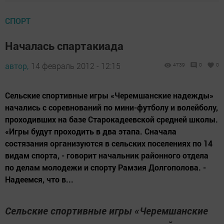
СПОРТ
Началась спартакиада
автор,
14 февраль 2012 - 12:15
4739
0
0
Сельские спортивные игры «Черемшанские надежды»
начались с соревнований по мини-футболу и волейболу,
проходивших на базе Старокадеевской средней школы.
«Игры будут проходить в два этапа. Сначала
состязания организуются в сельских поселениях по 14
видам спорта, - говорит начальник районного отдела
по делам молодежи и спорту Рамзия Долгополова. -
Надеемся, что в...
Сельские спортивные игры «Черемшанские