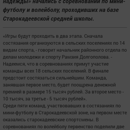
надежды» начались с соревнований по мини-
футболу и волейболу, проходивших на базе
Старокадеевской средней школы.
«Игры будут проходить в два этапа. Сначала
состязания организуются в сельских поселениях по 14
видам спорта, - говорит начальник районного отдела по
делам молодежи и спорту Рамзия Долгополова. -
Надеемся, что в соревнованиях примут участие
команды всех 18 сельских поселений. В финале
предстоит состязаться сильнейшим. Команда,
занявшая первое место, будет поощрена денежной
премией в размере 15 тысяч рублей. За второе место -
10 тысяч, за третье - 5 тысяч рублей».
Среди пяти команд, участвовавших в состязаниях по
мини-футболу в Старокадеевской зоне, на первом месте
оказались старокадеевские спортсмены. В
соревнованиях по волейболу первенство поделили две