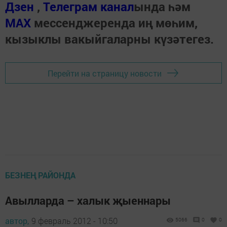
Дзен
,
Телеграм канал
ында һәм
МАХ
мессенджеренда иң мөһим,
кызыклы вакыйгаларны күзәтегез.
Перейти на страницу новости
БЕЗНЕҢ РАЙОНДА
Авылларда – халык җыеннары
автор,
9 февраль 2012 - 10:50
5066
0
0