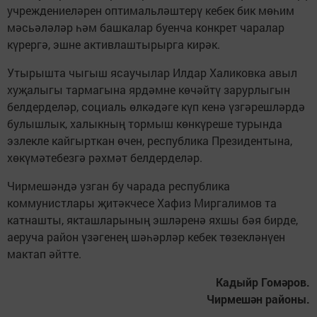
учреждениеләрен оптимальләштерү кебек бик мөһим
мәсьәләләр һәм башкалар буенча конкрет чаралар
күрергә, эшне активлаштырырга кирәк.
Утырышта чыгыш ясаучылар Илдар Халиковка авыл
хуҗалыгы тармагына ярдәмне көчәйтү зарурлыгын
белдерделәр, социаль өлкәдәге күп кенә үзгәрешләрдә
булышлык, халыкның тормыш көнкүреше турында
эзлекле кайгырткан өчен, республика Президентына,
хөкүмәтебезгә рәхмәт белдерделәр.
Чирмешәндә узган бу чарада республика
коммунистлары җитәкчесе Хафиз Миргалимов та
катнашты, якташларының эшләренә яхшы бәя бирде,
аеруча район үзәгенең шәһәрләр кебек төзекләнүен
мактап әйтте.
Кадыйр Гомәров.
Чирмешән районы.