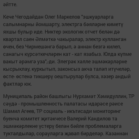
әйтте.
Кече Чегодайдан Олег Маркелов "эшкуарларга
салымнарны йомшарту, электрга бәяләрне киметү
яхшы булыр иде. Никтер экологик отчет белән дә
квартал саен Әлмәткә чакыралар, электр кулланган
өчен, без Чирмешәнгә барып, ә аннан безгә килеп,
санагыч күрсәткечләрен кат - кат язабыз. Юлда күпме
вакыт әрәмгә уза",-ди. Элегрәк хәлле эшмәкәрләрне
кысрыклау, куркытып, законсыз акча таләп итүчеләр,
өсте- өстенә тикшерү оештырулар булса, хәзер андый
фактлар юк.
Муниципаль район башлыгы Нурхамәт Хәмидуллин, ТР
сәүдә - промышленность палатасы идарәсе рәисе
Шамил Агеев, ТР социаль - икътисади мониторинг
буенча комитет җитәкчесе Валерий Кандилов та
эшмәкәрлекне үстерү белән бәйле проблемаларга
тукталдылар, сорауларга җавап бирделәр. Казаннан