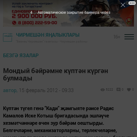
3
Автоматическое закрытие баннера через
ЧИРМЕШӘН ЯҢАЛЫКЛАРЫ
16+
"Безнең Чирмешән" газетасы - Чирмешән районы
БЕЗГӘ ЯЗАЛАР
Мондый бәйрәмне күптән күргән
булмады
автор,
15 февраль 2012 - 09:33
5222
0
0
Күптән түгел генә "Кади" җәмгыяте рәисе Рәдис
Камалов Иске Котыш бригадасында эшләүче
хезмәтчәннәре өчен зур бәйрәм оештырды.
Белгечләрне, механизаторларны, терлекчеләрне,