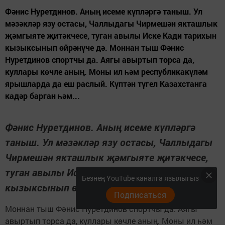
Фәнис Нуретдинов. Аның исеме күпләргә таныш. Ул
мәзәкләр язу остасы, Чаллыдагы Чирмешән якташлык
җәмгыяте җитәкчесе, туган авылы Иске Кади тарихын
кызыксынып өйрәнүче дә. Моннан тыш Фәнис
Нуретдинов спортчы да. Аягы авыртып торса да,
куллары көчле аның. Моны ил һәм республикакүләм
ярышларда да еш раслый. Күптән түгел Казахстанга
кадәр барган һәм...
Фәнис Нуретдинов. Аның исеме күпләргә
таныш. Ул мәзәкләр язу остасы, Чаллыдагы
Чирмешән якташлык җәмгыяте җитәкчесе,
туган авылы Иске Кади тарихын
Безнең YouTube каналга язылыгыз
кызыксынып өйрәнүче дә.
Подписаться
Моннан тыш Фәнис Нуретдинов спортчы да. Аягы
авыртып торса да, куллары көчле аның. Моны ил һәм