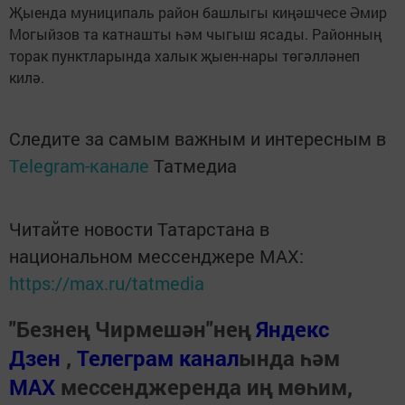
Җыенда муниципаль район башлыгы киңәшчесе Әмир
Могыйзов та катнашты һәм чыгыш ясады. Районның
торак пунктларында халык җыен-нары төгәлләнеп
килә.
Следите за самым важным и интересным в
Telegram-канале
Татмедиа
Читайте новости Татарстана в
национальном мессенджере MАХ:
https://max.ru/tatmedia
"Безнең Чирмешән"нең
Яндекс
Дзен
,
Телеграм канал
ында һәм
МАХ
мессенджеренда иң мөһим,