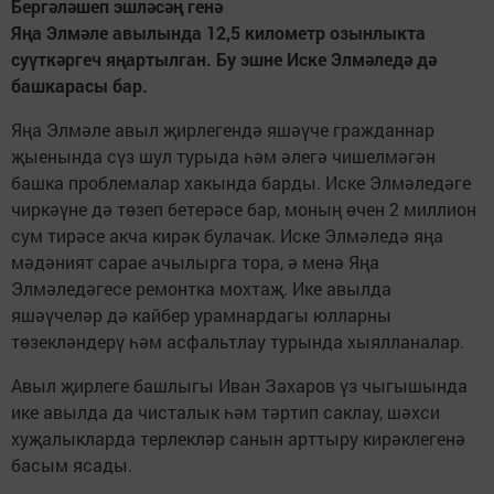
Бергәләшеп эшләсәң генә
Яңа Элмәле авылында 12,5 километр озынлыкта
суүткәргеч яңартылган. Бу эшне Иске Элмәледә дә
башкарасы бар.
Яңа Элмәле авыл җирлегендә яшәүче гражданнар
җыенында сүз шул турыда һәм әлегә чишелмәгән
башка проблемалар хакында барды. Иске Элмәледәге
чиркәүне дә төзеп бетерәсе бар, моның өчен 2 миллион
сум тирәсе акча кирәк булачак. Иске Элмәледә яңа
мәдәният сарае ачылырга тора, ә менә Яңа
Элмәледәгесе ремонтка мохтаҗ. Ике авылда
яшәүчеләр дә кайбер урамнардагы юлларны
төзекләндерү һәм асфальтлау турында хыялланалар.
Авыл җирлеге башлыгы Иван Захаров үз чыгышында
ике авылда да чисталык һәм тәртип саклау, шәхси
хуҗалыкларда терлекләр санын арттыру кирәклегенә
басым ясады.