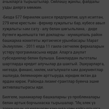
ачыкларга тырыштылар. Сөйләшү җанлы, файдалы
узды дияргә мөмкин.
-Бездә 577 берәмлек шәхси предприятие, шул исәптән,
279 кече крестьян - фермер хуҗалыгы бар, күбесе авыл
хуҗалыгы һәм сату - алу белән шөгыльләнә, - диде
бүгенге җыелышта төп докладчы - муниципаль район
башкарма комитеты җитәкчесе урынбасары Марат
Әһлиуллин. - 2011 елда 11 гаилә сөтчелек фермаларын
үстерү программасына керде. Аларга дәүләт
субсидияләр белән булыша. Банклардан льготалы
шартларда кредит алучылар да шактый. Эшкуарларга,
нигездә, финанс, милек, мәгълүмати һәм документлар
эшләүдә, белемнәрен арттыруда, юридик яктан да
ярдәм кирәк. Районда лизинг-грантлар буенча эшне
активлаштырасы иде.
Билгеле, эшмәкәрләр башкаларны үз проблемалары
белән артык борчымаска тырышалар. "Иң элек үз
тормышың, үз киләчәгең хакында үзең кайгыртырга,