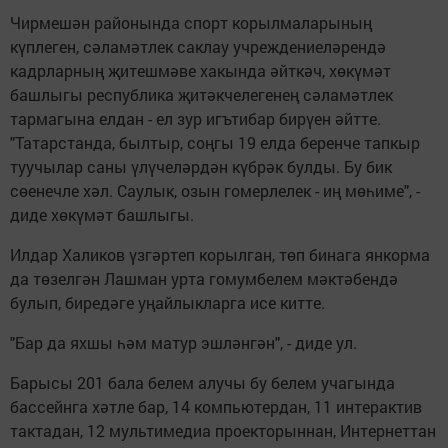
Чирмешән районында спорт корылмаларының
күплеген, сәламәтлек саклау учреждениеләрендә
кадрларның җитешмәве хакында әйткәч, хөкүмәт
башлыгы республика җитәкчелегенең сәламәтлек
тармагына елдан - ел зур игътибар бирүен әйтте.
"Татарстанда, былтыр, соңгы 19 елда беренче тапкыр
туучылар саны үлүчеләрдән күбрәк булды. Бу бик
сөенечле хәл. Саулык, озын гомерлелек - иң мөһиме", -
диде хөкүмәт башлыгы.
Илдар Халиков үзгәртеп корылган, төп бинага янкорма
да төзелгән Лашман урта гомумбелем мәктәбендә
булып, биредәге уңайлыкларга исе китте.
"Бар да яхшы һәм матур эшләнгән", - диде ул.
Барысы 201 бала белем алучы бу белем учагында
бассейнга хәтле бар, 14 компьютердан, 11 интерактив
тактадан, 12 мультимедиа проекторыннан, Интернеттан