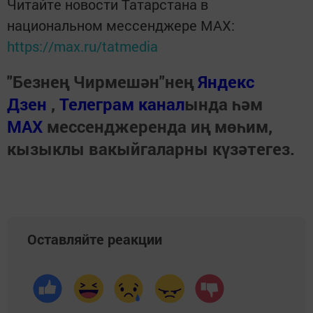
Читайте новости Татарстана в
национальном мессенджере MАХ:
https://max.ru/tatmedia
"Безнең Чирмешән"нең
Яндекс
Дзен
,
Телеграм канал
ында һәм
МАХ
мессенджеренда иң мөһим,
кызыклы вакыйгаларны күзәтегез.
Оставляйте реакции