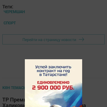
Теги:
ЧЕРЕМШАН
СПОРТ
Перейти на страницу новости
КӨН ТЕМАСЫ
ТР Премьер – министры Илдар
Халиковның Чирмешән районына