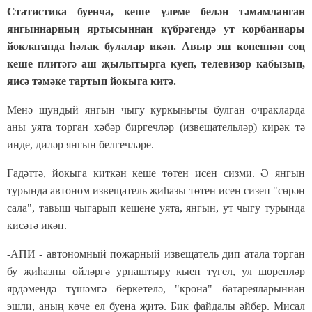
Статистика буенча, кеше үлеме белән тәмамланган
янгыннарның яртысыннан күбрәгендә ут корбаннары
йоклаганда һәлак булалар икән. Авыр эш көненнән соң
кеше плитәгә аш җылытырга куеп, телевизор кабызып,
яисә тәмәке тартып йокыга китә.
Менә шундый янгын чыгу куркынычы булган очракларда
аны уята торган хәбәр биргечләр (извещательләр) кирәк тә
инде, диләр янгын белгечләре.
Гадәттә, йокыга киткән кеше төтен исен сизми. Ә янгын
турында автоном извещатель җиһазы төтен исен сизеп "сөрән
сала", тавыш чыгарып кешене уята, янгын, ут чыгу турында
кисәтә икән.
-АПИ - автономный пожарный извещатель дип атала торган
бу җиһазны өйләргә урнаштыру кыен түгел, ул шөрепләр
ярдәмендә түшәмгә беркетелә, "крона" батареяларыннан
эшли, аның көче ел буена җитә. Бик файдалы әйбер. Мисал