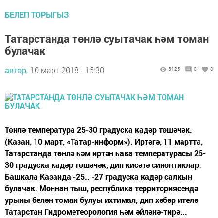
БЕЛЕП ТОРЫГЫЗ
Татарстанда төнлә суытачак һәм томан
булачак
автор,
10 март 2018 - 15:30
5125
0
0
Төнлә температура 25-30 градуска кадәр төшәчәк.
(Казан, 10 март, «Татар-информ»). Иртәгә, 11 мартта,
Татарстанда төнлә һәм иртән һава температурасы 25-
30 градуска кадәр төшәчәк, дип кисәтә синоптиклар.
Башкала Казанда -25.. -27 градуска кадәр салкын
булачак. Моннан тыш, республика территориясендә
урыны белән томан булуы ихтимал, дип хәбәр ителә
Татарстан Гидрометеорология һәм әйләнә-тирә...