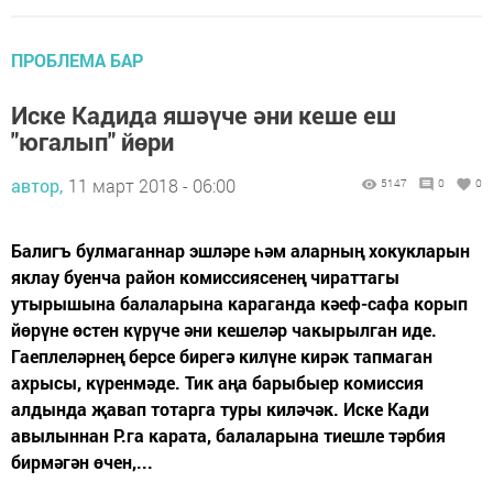
ПРОБЛЕМА БАР
Иске Кадида яшәүче әни кеше еш
"югалып" йөри
автор,
11 март 2018 - 06:00
5147
0
0
Балигъ булмаганнар эшләре һәм аларның хокукларын
яклау буенча район комиссиясенең чираттагы
утырышына балаларына караганда кәеф-сафа корып
йөрүне өстен күрүче әни кешеләр чакырылган иде.
Гаеплеләрнең берсе бирегә килүне кирәк тапмаган
ахрысы, күренмәде. Тик аңа барыбыер комиссия
алдында җавап тотарга туры киләчәк. Иске Кади
авылыннан Р.га карата, балаларына тиешле тәрбия
бирмәгән өчен,...