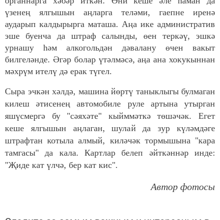
органнарга хәбәр иткән. Әни кеше әле һаман да
үзенең ялгышын аңларга теләми, гаепне иренә
аударып калдырырга маташа. Аңа ике административ
эше буенча да штраф салынды, өен теркәү, эшкә
урнашу һәм алкогольдән дәвалану өчен вакыт
билгеләнде. Әгәр болар үтәлмәсә, аңа ана хокукыннан
мәхрүм ителү дә ерак түгел.
Сыра эчкән хәлдә, машина йөртү таныклыгы булмаган
килеш әтисенең автомобиле руле артына утырган
яшүсмергә бу "сәяхәте" кыйммәткә төшәчәк. Егет
кеше ялгышын аңлаган, шулай да зур күләмдәге
штрафтан котыла алмый, киләчәк тормышына "кара
тамгасы" да кала. Картлар белеп әйткәннәр инде:
"Җиде кат үлчә, бер кат кис".
Автор фотосы