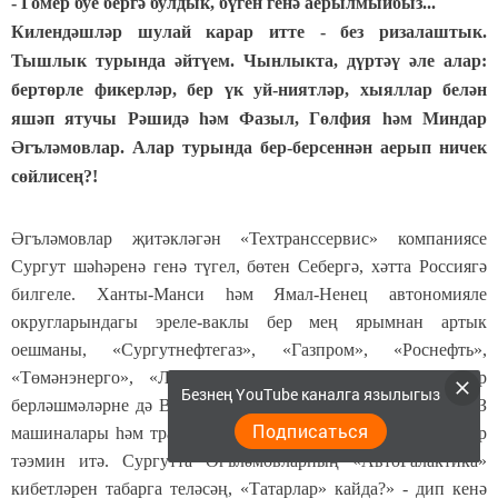
- Гомер буе бергә булдык, бүген генә аерылмыйбыз...
Килендәшләр шулай карар итте - без ризалаштык.
Тышлык турында әйтүем. Чынлыкта, дүртәү әле алар:
бертөрле фикерләр, бер үк уй-ниятләр, хыяллар белән
яшәп ятучы Рәшидә һәм Фазыл, Гөлфия һәм Миндар
Әгъләмовлар. Алар турында бер-берсеннән аерып ничек
сөйлисең?!
Әгъләмовлар җитәкләгән «Техтранссервис» компаниясе
Сургут шәһәренә генә түгел, бөтен Себергә, хәтта Россиягә
билгеле. Ханты-Манси һәм Ямал-Ненец автономияле
округларындагы эреле-ваклы бер мең ярымнан артык
оешманы, «Сургутнефтегаз», «Газпром», «Роснефть»,
«Төмәнэнерго», «Лукойл- Көнбатыш Себер» кебек зур
Безнең YouTube каналга язылыгыз
берләшмәләрне дә ВАЗ, ГАЗ, УАЗ, МАЗ, ЗИЛ, КамАЗ, КрАЗ
Подписаться
машиналары һәм тракторлар өчен запас частьлар белән алар
тәэмин итә. Сургутта Әгъләмовларның «АвтоГалактика»
кибетләрен табарга теләсәң, «Татарлар» кайда?» - дип кенә