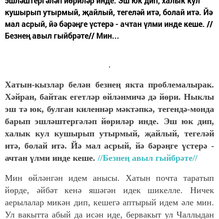
эшләштергәләп йөриләр инде. Эш юк дип, халык кул
кушырып утырмый, җайлый, тегеләй итә, болай итә. Йә
мал асрый, йә бәрәңге үстерә - ачтан үлми инде кеше. //
Безнең авыл гыйбрәте// Мин...
Хатын-кызлар белән безнең якта проблемалырак.
Хәйран, байтак егетләр өйләнмичә дә йөри. Ныклы
эш тә юк, булган киленнәр мәктәпкә, тегендә-монда
барып эшләштергәләп йөриләр инде. Эш юк дип,
халык кул кушырып утырмый, җайлый, тегеләй
итә, болай итә. Йә мал асрый, йә бәрәңге үстерә -
ачтан үлми инде кеше.
//Безнең авыл гыйбрәте//
Мин өйләнгән идем анысы. Хатын почта таратып
йөрде, әйбәт кенә яшәгән идек шикелле. Ничек
аерылалар микән дип, кешегә аптырый идем әле мин.
Ул вакытта абый да исән иде, бервакыт ул Чаллыдан