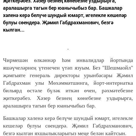
җиткерәбез. Хәзер безнең көнебезне уздырырга,
аралашырга тагын бер юанычыбыз бар. Башкалар
хәленә керә белүче шундый юмарт, игелекле кешеләр
булуы сөендерә. Җәмил Габдрахманович, безгә
кылган...
Чирмешән өлкәннәр һәм инвалидлар йортында
яшәүчеләрнең үтенечен үтәп язуым. Без "Шешмаойл"
җәмгыяте генераль директоры урынбасары Җәмил
Габдрахман улы Мөхәммәтшинга, йорт-интернатка
бильярд өстәле бүләк иткән өчен, рәхмәтебезне
җиткерәбез. Хәзер безнең көнебезне уздырырга,
аралашырга тагын бер юанычыбыз бар.
Башкалар хәленә керә белүче шундый юмарт, игелекле
кешеләр булуы сөендерә. Җәмил Габдрахманович,
безгә кылган яхшылыкларыгыз меңе белән кайтсын.