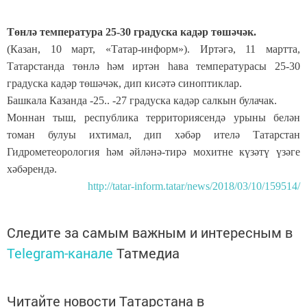
Төнлә температура 25-30 градуска кадәр төшәчәк.
(Казан, 10 март, «Татар-информ»). Иртәгә, 11 мартта,
Татарстанда төнлә һәм иртән һава температурасы 25-30
градуска кадәр төшәчәк, дип кисәтә синоптиклар.
Башкала Казанда -25.. -27 градуска кадәр салкын булачак.
Моннан тыш, республика территориясендә урыны белән
томан булуы ихтимал, дип хәбәр ителә Татарстан
Гидрометеорология һәм әйләнә-тирә мохитне күзәтү үзәге
хәбәрендә.
http://tatar-inform.tatar/news/2018/03/10/159514/
Следите за самым важным и интересным в
Telegram-канале
Татмедиа
Читайте новости Татарстана в