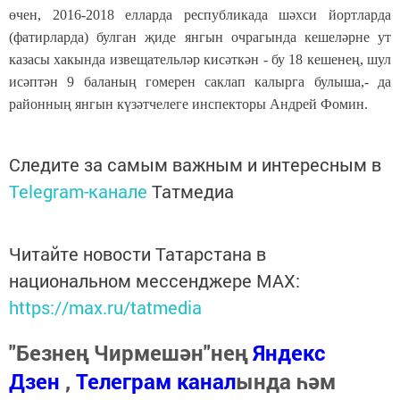
өчен, 2016-2018 елларда республикада шәхси йортларда
(фатирларда) булган җиде янгын очрагында кешеләрне ут
казасы хакында извещательләр кисәткән - бу 18 кешенең, шул
исәптән 9 баланың гомерен саклап калырга булыша,- да
районның янгын күзәтчелеге инспекторы Андрей Фомин.
Следите за самым важным и интересным в
Telegram-канале
Татмедиа
Читайте новости Татарстана в
национальном мессенджере MАХ:
https://max.ru/tatmedia
"Безнең Чирмешән"нең
Яндекс
Дзен
,
Телеграм канал
ында һәм