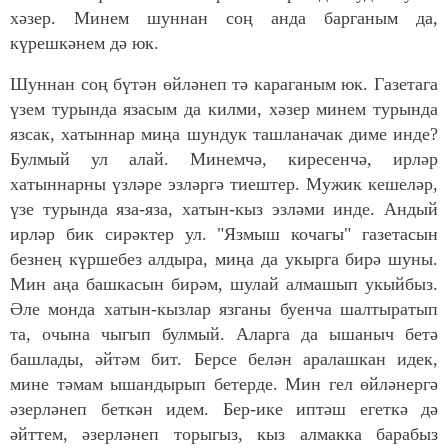
хәзер. Минем шуннан соң анда барганым да,
күрешкәнем дә юк.
Шуннан соң бүтән өйләнеп тә караганым юк. Газетага
үзем турында язасым да килми, хәзер минем турында
язсак, хатыннар миңа шундук ташланачак диме инде?
Булмый ул алай. Минемчә, киресенчә, ирләр
хатыннарны үзләре эзләргә тиештер. Мужик кешеләр,
үзе турында яза-яза, хатын-кыз эзләми инде. Андый
ирләр бик сирәктер ул. "Язмыш кочагы" газетасын
безнең күршебез алдыра, миңа да укырга бирә шуны.
Мин аңа башкасын бирәм, шулай алмашып укыйбыз.
Әле монда хатын-кызлар язганы буенча шалтыратып
та, очына чыгып булмый. Аларга да ышаныч бетә
башлады, әйтәм бит. Берсе белән аралашкан идек,
мине тәмам ышандырып бетерде. Мин гел өйләнергә
әзерләнеп беткән идем. Бер-ике иптәш егеткә дә
әйттем, әзерләнеп торыгыз, кыз алмакка барабыз