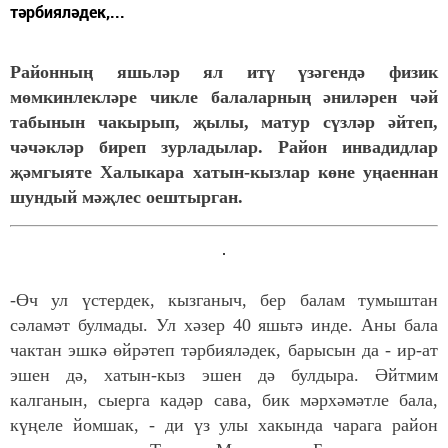
тәрбияләдек,...
Районның яшьләр ял итү үзәгендә физик
мөмкинлекләре чикле балаларның әниләрен чәй
табынын чакырып, җылы, матур сүзләр әйтеп,
чәчәкләр биреп зурладылар. Район инвадидлар
җәмгыяте Халыкара хатын-кызлар көне уңаеннан
шундый мәҗлес оештырган.
-Өч ул үстердек, кызганыч, бер балам тумыштан
сәламәт булмады. Ул хәзер 40 яшьтә инде. Аны бала
чактан эшкә өйрәтеп тәрбияләдек, барысын да - ир-ат
эшен дә, хатын-кыз эшен дә булдыра. Әйтмим
калганын, сыерга кадәр сава, бик мәрхәмәтле бала,
күңеле йомшак, - ди үз улы хакында чарага район