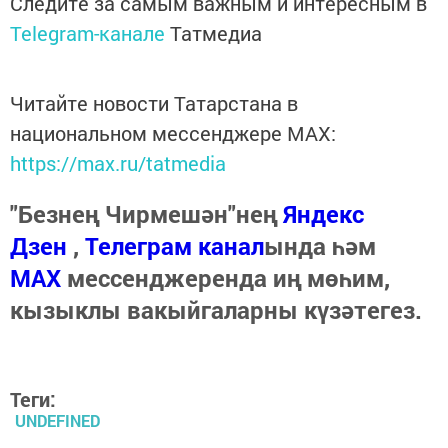
Следите за самым важным и интересным в
Telegram-канале
Татмедиа
Читайте новости Татарстана в
национальном мессенджере MАХ:
https://max.ru/tatmedia
"Безнең Чирмешән"нең
Яндекс
Дзен
,
Телеграм канал
ында һәм
МАХ
мессенджеренда иң мөһим,
кызыклы вакыйгаларны күзәтегез.
Теги:
UNDEFINED