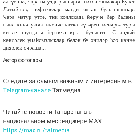
әйтүенчә, чараны уздырышырга шәхси эшмәкәр Булат
Латыйпов, нефтьчеләр матди яктан булышканнар.
Чара матур үтте, тик коляскада йөрүче бер баланы
гына кичә узган икенче катка күтәреп менәргә туры
килде: шундагы берничә ир-ат булышты. Ә андый
көндәлек уңайсызлыклар белән бу әниләр һәр көнне
диярлек очраша...
Автор фотолары
Следите за самым важным и интересным в
Telegram-канале
Татмедиа
Читайте новости Татарстана в
национальном мессенджере MАХ:
https://max.ru/tatmedia