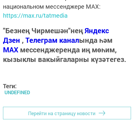
национальном мессенджере MАХ:
https://max.ru/tatmedia
"Безнең Чирмешән"нең
Яндекс
Дзен
,
Телеграм канал
ында һәм
МАХ
мессенджеренда иң мөһим,
кызыклы вакыйгаларны күзәтегез.
Теги:
UNDEFINED
Перейти на страницу новости