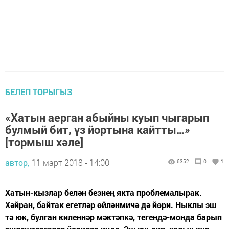
БЕЛЕП ТОРЫГЫЗ
«Хатын аерган абыйны куып чыгарып
булмый бит, үз йортына кайтты…»
[тормыш хәле]
автор,
11 март 2018 - 14:00
6352
0
1
Хатын-кызлар белән безнең якта проблемалырак.
Хәйран, байтак егетләр өйләнмичә дә йөри. Ныклы эш
тә юк, булган киленнәр мәктәпкә, тегендә-монда барып