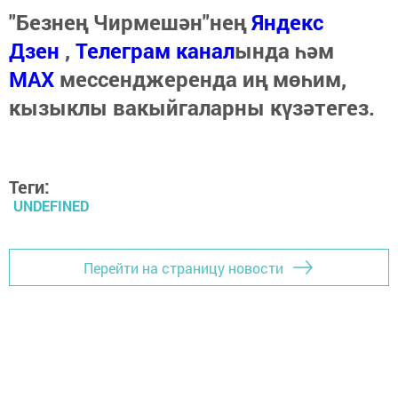
"Безнең Чирмешән"нең
Яндекс
Дзен
,
Телеграм канал
ында һәм
МАХ
мессенджеренда иң мөһим,
кызыклы вакыйгаларны күзәтегез.
Теги:
UNDEFINED
Перейти на страницу новости