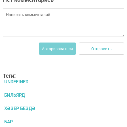
Отправить
Авторизоваться
Теги:
UNDEFINED
БИЛЬЯРД
ХӘЗЕР БЕЗДӘ
БАР