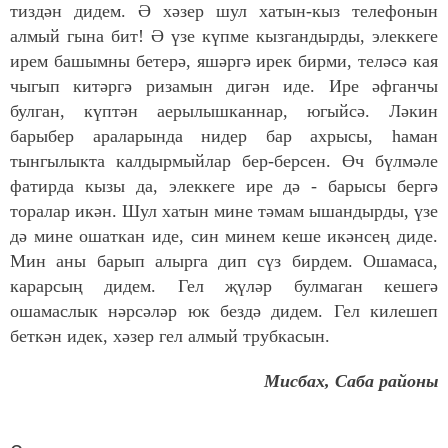
тиздән дидем. Ә хәзер шул хатын-кыз телефонын
алмый гына бит! Ә үзе күпме кызгандырды, элеккеге
ирем башымны бетерә, яшәргә ирек бирми, теләсә кая
чыгып китәргә ризамын дигән иде. Ире әфганчы
булган, күптән аерылышканнар, югыйсә. Ләкин
барыбер араларында нидер бар ахрысы, һаман
тынгылыкта калдырмыйлар бер-берсен. Өч бүлмәле
фатирда кызы да, элеккеге ире дә - барысы бергә
торалар икән. Шул хатын мине тәмам ышандырды, үзе
дә мине ошаткан иде, син минем кеше икәнсең диде.
Мин аны барып алырга дип сүз бирдем. Ошамаса,
карарсың дидем. Гел җүләр булмаган кешегә
ошамаслык нәрсәләр юк бездә дидем. Гел килешеп
беткән идек, хәзер гел алмый трубкасын.
Мисбах, Саба районы