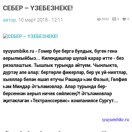
СЕБЕР – ҮЗЕБЕЗНЕКЕ!
автор,
10 март 2018 - 12:11
5020
0
0
syuyumbike.ru - Гомер буе бергә булдык, бүген генә
аерылмыйбыз... Килендәшләр шулай карар итте - без
ризалаштык. Тышлык турында әйтүем. Чынлыкта,
дүртәү әле алар: бертөрле фикерләр, бер үк уй-ниятләр,
хыяллар белән яшәп ятучы Рәшидә һәм Фазыл, Гөлфия
һәм Миндар Әгъләмовлар. Алар турында бер-
берсеннән аерып ничек сөйлисең?! Әгъләмовлар
җитәкләгән «Техтранссервис» компаниясе Сургут...
syuyumbike.ru