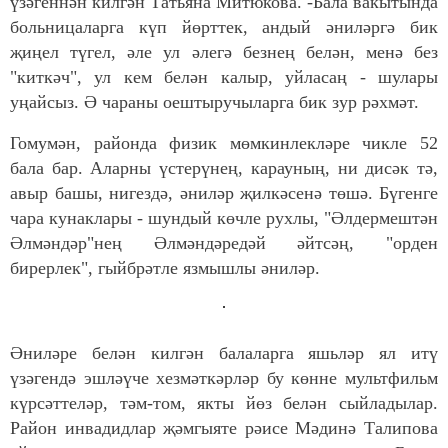
үзәгеннән килгән Татьяна Митюкова. -Бала вакытында
больницаларга күп йөрттек, андый әниләргә бик
җиңел түгел, әле ул әлегә безнең белән, менә без
"киткәч", ул кем белән калыр, уйласаң - шулары
уңайсыз. Ә чараны оештыручыларга бик зур рәхмәт.
Гомумән, районда физик мөмкинлекләре чикле 52
бала бар. Аларны үстерүнең, карауның, ни дисәк тә,
авыр башы, нигездә, әниләр җилкәсенә төшә. Бүгенге
чара кунаклары - шундый көчле рухлы, "Әлдермештән
Әлмәндәр"нең Әлмәндәредәй әйтсәң, "орден
бирерлек", гыйбрәтле язмышлы әниләр.
Әниләре белән килгән балаларга яшьләр ял итү
үзәгендә эшләүче хезмәткәрләр бу көнне мультфильм
күрсәттеләр, тәм-том, якты йөз белән сыйладылар.
Район инвадидлар җәмгыяте рәисе Мәдинә Талипова