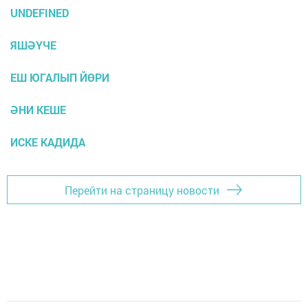
UNDEFINED
ЯШӘҮЧЕ
ЕШ ЮГАЛЫП ЙӨРИ
ӘНИ КЕШЕ
ИСКЕ КАДИДА
Перейти на страницу новости