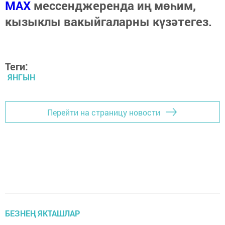
МАХ
мессенджеренда иң мөһим,
кызыклы вакыйгаларны күзәтегез.
Теги:
ЯНГЫН
Перейти на страницу новости
БЕЗНЕҢ ЯКТАШЛАР