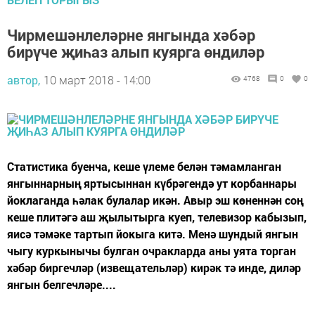
Чирмешәнлеләрне янгында хәбәр
бирүче җиһаз алып куярга өндиләр
автор,
10 март 2018 - 14:00
4768
0
0
Статистика буенча, кеше үлеме белән тәмамланган
янгыннарның яртысыннан күбрәгендә ут корбаннары
йоклаганда һәлак булалар икән. Авыр эш көненнән соң
кеше плитәгә аш җылытырга куеп, телевизор кабызып,
яисә тәмәке тартып йокыга китә. Менә шундый янгын
чыгу куркынычы булган очракларда аны уята торган
хәбәр биргечләр (извещательләр) кирәк тә инде, диләр
янгын белгечләре....