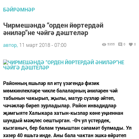
БӘЙРӘМНӘР
Чирмешәндә “орден йөртердәй
әниләр”не чәйгә дәштеләр
автор,
11 март 2018 - 07:00
5355
0
0
Районның яшьләр ял итү үзәгендә физик
мөмкинлекләре чикле балаларның әниләрен чәй
табынын чакырып, җылы, матур сүзләр әйтеп,
чәчәкләр биреп зурладылар. Район инвадидлар
җәмгыяте Халыкара хатын-кызлар көне уңаеннан
шундый мәҗлес оештырган. -Өч ул үстердек,
кызганыч, бер балам тумыштан сәламәт булмады. Ул
хәзер 40 яшьтә инде. Аны бала чактан эшкә өйрәтеп