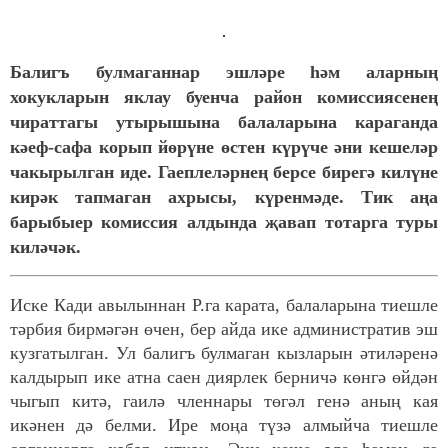
Балигъ булмаганнар эшләре һәм аларның
хокукларын яклау буенча район комиссиясенең
чираттагы утырышына балаларына караганда
кәеф-сафа корып йөрүне өстен күрүче әни кешеләр
чакырылган иде. Гаеплеләрнең берсе бирегә килүне
кирәк тапмаган ахрысы, күренмәде. Тик аңа
барыбыер комиссия алдында җавап тотарга туры
киләчәк.
Иске Кади авылыннан Р.га карата, балаларына тиешле
тәрбия бирмәгән өчен, бер айда ике административ эш
кузгатылган. Ул балигъ булмаган кызларын әтиләренә
калдырып ике атна саен диярлек берничә көнгә өйдән
чыгып китә, гаилә членнары төгәл генә аның кая
икәнен дә белми. Ире моңа түзә алмыйча тиешле