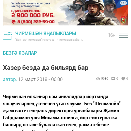
ЧИРМЕШӘН ЯҢАЛЫКЛАРЫ
16+
"Безнең Чирмешән" газетасы - Чирмешән районы
БЕЗГӘ ЯЗАЛАР
Хәзер бездә дә бильярд бар
автор,
12 март 2018 - 06:00
5080
0
0
Чирмешән өлкәннәр һәм инвалидлар йортында
яшәүчеләрнең үтенечен үтәп язуым. Без "Шешмаойл"
җәмгыяте генераль директоры урынбасары Җәмил
Габдрахман улы Мөхәммәтшинга, йорт-интернатка
бильярд өстәле бүләк иткән өчен, рәхмәтебезне