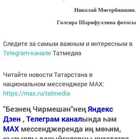
Николай Мигербишкин.
Гөлсирә Шәрифуллина фотосы
Следите за самым важным и интересным в
Telegram-канале
Татмедиа
Читайте новости Татарстана в
национальном мессенджере MАХ:
https://max.ru/tatmedia
"Безнең Чирмешән"нең
Яндекс
Дзен
,
Телеграм канал
ында һәм
МАХ
мессенджеренда иң мөһим,
кызыклы вакыйгаларны күзәтегез.