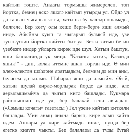
кайтып төште. Андагы тормышы җимерелеп, төп
йортка, безнең өскә яшәгә кайтып утырды ул. Өйдә ул
да тавыш чыгарып ятты, хатынга бу хәлләр ошамады,
билгеле. Бер көтү олы кеше бергә-бергә яши алмый
инде. Абыйны куып та чыгарып булмый иде, үзе
туып-үскән йортка кайтты бит ул. Безгә хатын белән
үзебезгә нидер уйларга кирәк иде шул. Хатын баштук,
яши башлаганда ук миңа: "Казанга китик, Казанда
яшик!" - дип, колак итемне ашап торган иде. Ә мин
элек-электән шәһәрне яратмадым, белмим дә мин аны,
беләсем дә килми. Шәһәрдә яши дә алмыйм. Әй-й,
хатын шулай кирле-морлырак йөрде дә инде, әле
аерылышмыйча да чыгып китә башлады. Кукмара
районыннан иде ул, бер бәләкәй генә авылдан.
(«Язмыш кочагы» газетасы ) Гел үзенә кайтып киткәли
башлады. Мин аның янына барып, кире алып кайта
идем. Аннары ул кире кайтмады инде, шунда бер
егеткә кияүгә чыкты. Бер балалары да туды бугай