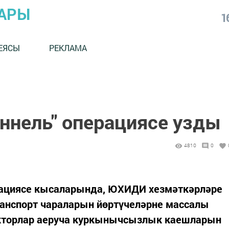
АРЫ
1
ЕЯСЫ
РЕКЛАМА
ннель" операциясе узды
4810
0
перациясе кысаларында, ЮХИДИ хезмәткәрләре
анспорт чараларын йөртүчеләрне массалы
екторлар аеруча куркынычсызлык каешларын