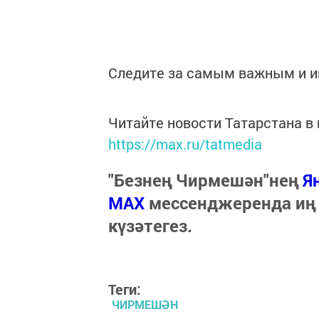
Следите за самым важным и 
Читайте новости Татарстана 
https://max.ru/tatmedia
"Безнең Чирмешән"нең
Я
МАХ
мессенджеренда иң
күзәтегез.
Теги:
ЧИРМЕШӘН