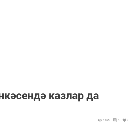
кәсендә казлар да
5165
0