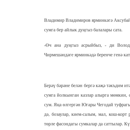
Владимир Владимиров ярминкәгә Аксубай
сумга бер айлык дуңгыз балалары сата.
-Өч ана дуңгыз асрыйбыз, - ди Володя
Чирмешәндәге ярминкәдә беренче генә ка
Берәү бәрәне белән бергә кәҗә тәкъдим итә
сумга йолкынган казлар алырга мөмкин, 
сум. Яңа өлгергән Югары Чегодай туфрагын
дә, бозаулар, кием-салым, мал, кош-корт
төрле фасондагы сумкалар да саттылар. Кү