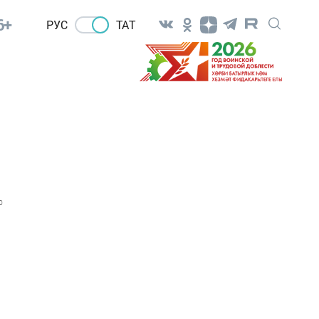
6+
РУС
ТАТ
0