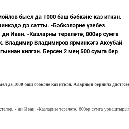
йлов быел да 1000 баш бәбкәне каз иткән.
инкәдә дә сатты. -Бәбкәләрне үзебез
 ди Иван. -Казларны тереләтә, 800әр сумга
. Владимир Владимиров ярминкәгә Аксубай
ыннан килгән. Берсен 2 мең 500 сумга бер
 да 1000 баш бәбкәне каз иткән. Аларның берничә дистәсе
стеләр, - ди Иван. -Казларны тереләтә, 800әр сумга урнаштыры