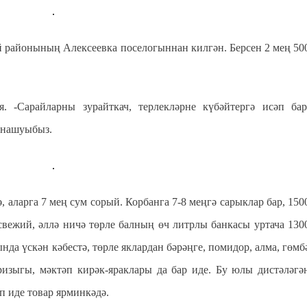
 районының Алексеевка поселогыннан килгән. Берсен 2 мең 50
. -Сарайларны зурайткач, терлекләрне күбәйтергә исәп бар
тнашуыбыз.
, аларга 7 мең сум сорый. Корбанга 7-8 меңгә сарыклар бар, 150
свежий, әллә ничә төрле балның өч литрлы банкасы уртача 130
да үскән кәбестә, төрле яклардан бәрәңге, помидор, алма, гөмб
 ризыгы, мәктәп кирәк-яраклары да бар иде. Бу юлы дистәләгә
п иде товар ярминкәдә.