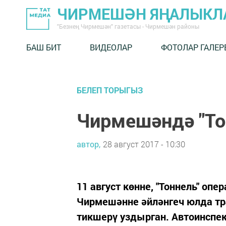
ЧИРМЕШӘН ЯҢАЛЫКЛ
"Безнең Чирмешән" газетасы - Чирмешән районы
БАШ БИТ
ВИДЕОЛАР
ФОТОЛАР ГАЛЕР
БЕЛЕП ТОРЫГЫЗ
Чирмешәндә "То
автор,
28 август 2017 - 10:30
11 август көнне, "Тоннель" о
Чирмешәнне әйләнгеч юлда тр
тикшерү уздырган. Автоинсп