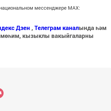
в национальном мессенджере MАХ:
ндекс Дзен
,
Телеграм канал
ында һәм
 мөһим, кызыклы вакыйгаларны