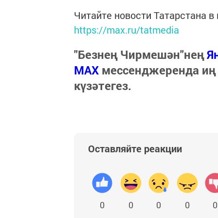
Читайте новости Татарстана 
https://max.ru/tatmedia
"Безнең Чирмешән"нең
Я
МАХ
мессенджеренда иң
күзәтегез.
Оставляйте реакции
0
0
0
0
0