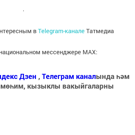
интересным в
Telegram-канале
Татмедиа
в национальном мессенджере MАХ:
ндекс Дзен
,
Телеграм канал
ында һәм
 мөһим, кызыклы вакыйгаларны