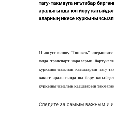
тагу-такмауга игътибар биргән
аралыгында юл йөрү кагыйдәл
аларның икесе куркынычсызл
11 август көнне, "Тоннель" операция
юлда транспорт чараларын йөртүчелә
куркынычсызлык каешларын тагу-такм
вакыт аралыгында юл йөрү кагыйдәлә
куркынычсызлык каешларын такмаган 
Следите за самым важным и 