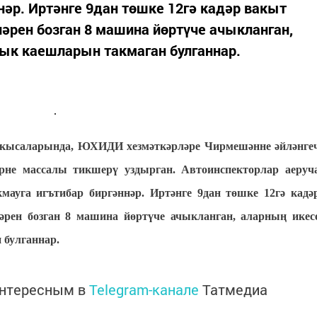
нәр. Иртәнге 9дан төшке 12гә кадәр вакыт
әрен бозган 8 машина йөртүче ачыкланган,
ык каешларын такмаган булганнар.
се кысаларында, ЮХИДИ хезмәткәрләре Чирмешәнне әйләнге
рне массалы тикшерү уздырган. Автоинспекторлар аеруч
ауга игътибар биргәннәр. Иртәнге 9дан төшке 12гә кадә
рен бозган 8 машина йөртүче ачыкланган, аларның икес
булганнар.
интересным в
Telegram-канале
Татмедиа