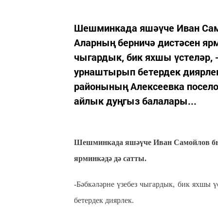
Шешминкада яшәүче Иван Само
Аларның берничә дистәсен ярм
чыгардык, бик яхшы үстеләр, -
урнаштырып бетердек диярлек
районының Алексеевка поселог
айлык дуңгыз балалары...
Шешминкада яшәүче Иван Самойлов быел
ярминкәдә дә сатты.
-Бәбкәләрне үзебез чыгардык, бик яхшы ү
бетердек диярлек.