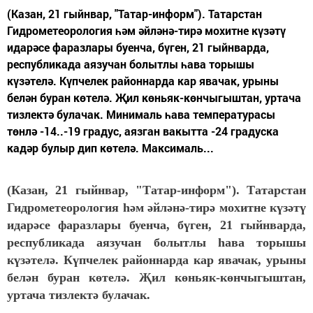
(Казан, 21 гыйнвар, "Татар-информ"). Татарстан
Гидрометеорология һәм әйләнә-тирә мохитне күзәтү
идарәсе фаразлары буенча, бүген, 21 гыйнварда,
республикада аязучан болытлы һава торышы
күзәтелә. Күпчелек районнарда кар явачак, урыны
белән буран көтелә. Җил көньяк-көнчыгыштан, уртача
тизлектә булачак. Минималь һава температурасы
төнлә -14..-19 градус, аязган вакытта -24 градуска
кадәр булыр дип көтелә. Максималь...
(Казан, 21 гыйнвар, "Татар-информ"). Татарстан
Гидрометеорология һәм әйләнә-тирә мохитне күзәтү
идарәсе фаразлары буенча, бүген, 21 гыйнварда,
республикада аязучан болытлы һава торышы
күзәтелә. Күпчелек районнарда кар явачак, урыны
белән буран көтелә. Җил көньяк-көнчыгыштан,
уртача тизлектә булачак.