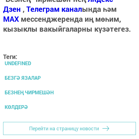
Дзен
,
Телеграм канал
ында һәм
МАХ
мессенджеренда иң мөһим,
кызыклы вакыйгаларны күзәтегез.
Теги:
UNDEFINED
БЕЗГӘ ЯЗАЛАР
БЕЗНЕҢ ЧИРМЕШӘН
КӨЛДЕРӘ
Перейти на страницу новости