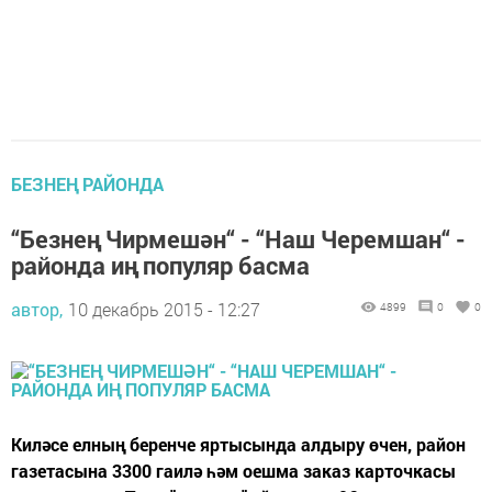
БЕЗНЕҢ РАЙОНДА
“Безнең Чирмешән“ - “Наш Черемшан“ -
районда иң популяр басма
автор,
10 декабрь 2015 - 12:27
4899
0
0
Киләсе елның беренче яртысында алдыру өчен, район
газетасына 3300 гаилә һәм оешма заказ карточкасы