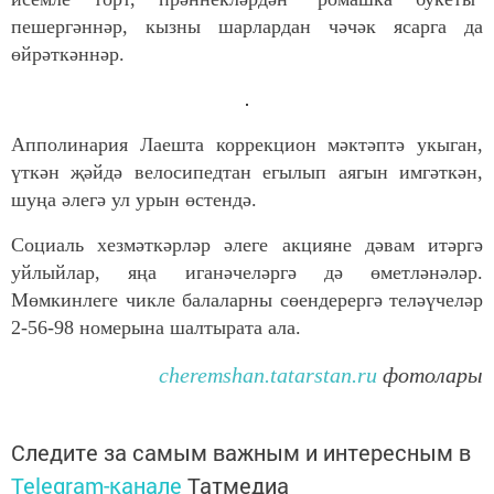
пешергәннәр, кызны шарлардан чәчәк ясарга да
өйрәткәннәр.
Апполинария Лаешта коррекцион мәктәптә укыган,
үткән җәйдә велосипедтан егылып аягын имгәткән,
шуңа әлегә ул урын өстендә.
Социаль хезмәткәрләр әлеге акцияне дәвам итәргә
уйлыйлар, яңа иганәчеләргә дә өметләнәләр.
Мөмкинлеге чикле балаларны сөендерергә теләүчеләр
2-56-98 номерына шалтырата ала.
cheremshan.tatarstan.ru
фотолары
Следите за самым важным и интересным в
Telegram-канале
Татмедиа