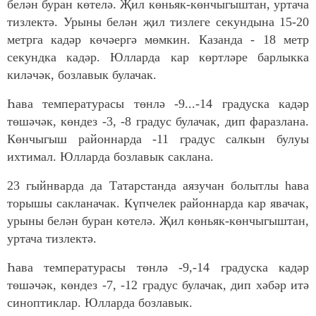
белән буран көтелә. Җил көньяк-көнчыгыштан, уртача
тизлектә. Урыны белән җил тизлеге секундына 15-20
метрга кадәр көчәергә мөмкин. Казанда - 18 метр
секундка кадәр. Юлларда кар көртләре барлыкка
киләчәк, бозлавык булачак.
Һава температурасы төнлә -9...-14 градуска кадәр
төшәчәк, көндез -3, -8 градус булачак, дип фаразлана.
Көнчыгыш районнарда -11 градус салкын булуы
ихтимал. Юлларда бозлавык саклана.
23 гыйнварда да Татарстанда аязучан болытлы һава
торышы сакланачак. Күпчелек районнарда кар явачак,
урыны белән буран көтелә. Җил көньяк-көнчыгыштан,
уртача тизлектә.
Һава температурасы төнлә -9,-14 градуска кадәр
төшәчәк, көндез -7, -12 градус булачак, дип хәбәр итә
синоптиклар. Юлларда бозлавык.