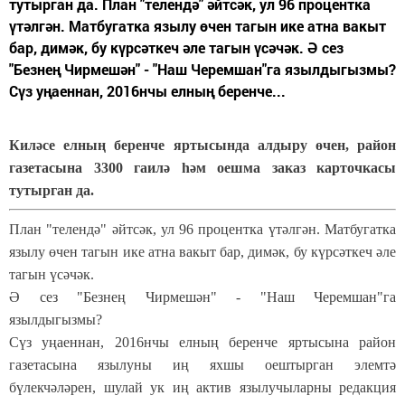
тутырган да. План "телендә" әйтсәк, ул 96 процентка
үтәлгән. Матбугатка язылу өчен тагын ике атна вакыт
бар, димәк, бу күрсәткеч әле тагын үсәчәк. Ә сез
"Безнең Чирмешән" - "Наш Черемшан"га язылдыгызмы?
Сүз уңаеннан, 2016нчы елның беренче...
Киләсе елның беренче яртысында алдыру өчен, район
газетасына 3300 гаилә һәм оешма заказ карточкасы
тутырган да.
План "телендә" әйтсәк, ул 96 процентка үтәлгән. Матбугатка
язылу өчен тагын ике атна вакыт бар, димәк, бу күрсәткеч әле
тагын үсәчәк.
Ә сез "Безнең Чирмешән" - "Наш Черемшан"га
язылдыгызмы?
Сүз уңаеннан, 2016нчы елның беренче яртысына район
газетасына язылуны иң яхшы оештырган элемтә
бүлекчәләрен, шулай ук иң актив язылучыларны редакция