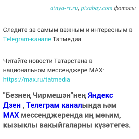
atnya-rt.ru
,
pixabay.com
фотосы
Следите за самым важным и интересным в
Telegram-канале
Татмедиа
Читайте новости Татарстана в
национальном мессенджере MАХ:
https://max.ru/tatmedia
"Безнең Чирмешән"нең
Яндекс
Дзен
,
Телеграм канал
ында һәм
МАХ
мессенджеренда иң мөһим,
кызыклы вакыйгаларны күзәтегез.