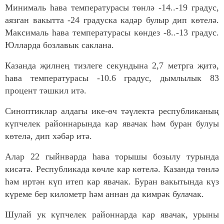
Минималь һава температурасы төнлә -14..-19 градус,
аязган вакытта -24 градуска кадәр булыр дип көтелә.
Максималь һава температурасы көндез -8..-13 градус.
Юлларда бозлавык саклана.
Казанда җилнең тизлеге секундына 2,7 метрга җитә,
һава температурасы -10.6 градус, дымлылык 83
процент тәшкил итә.
Синоптиклар алдагы ике-өч тәүлектә республиканың
күпчелек районнарында кар явачак һәм буран булуы
көтелә, дип хәбәр итә.
Алар 22 гыйнварда һава торышы бозылу турында
кисәтә. Республикада көчле кар көтелә. Казанда төнлә
һәм иртән күп итеп кар явачак. Буран вакытында күз
күреме бер километр һәм аннан да кимрәк булачак.
Шулай ук күпчелек районнарда кар явачак, урыны