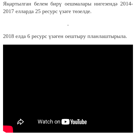
Яңартылган белем бирү оешмалары нигезендә 2014-
2017 елларда 25 ресурс үзәге төзелде.
2018 елда 6 ресурс үзәген оештыру планлаштырыла.