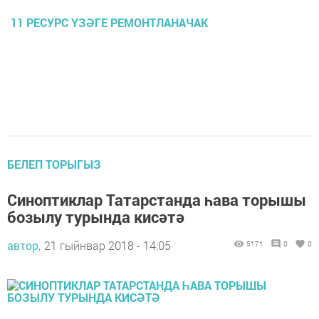
11 РЕСУРС ҮЗӘГЕ РЕМОНТЛАНАЧАК
БЕЛЕП ТОРЫГЫЗ
Синоптиклар Татарстанда һава торышы
бозылу турында кисәтә
автор,
21 гыйнвар 2018 - 14:05
5171
0
0