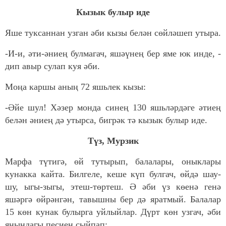
Кызык булыр иде
Яше туксаннан узган әби кызы белән сөйләшеп утыра.
-И-и, әти-әниең булмагач, яшәүнең бер яме юк инде, -
дип авыр сулап куя әби.
Моңа каршы аның 72 яшьлек кызы:
-Әйе шул! Хәзер монда синең 130 яшьләрдәге әтиең
белән әниең дә утырса, бигрәк тә кызык булыр иде.
Түз, Мурзик
Марфа түтигә, өй тутырып, балалары, оныклары
кунакка кайта. Билгеле, кеше күп булгач, өйдә шау-
шу, ыгы-зыгы, этеш-төртеш. Ә әби үз көенә генә
яшәргә өйрәнгән, тавышны бер дә яратмый. Балалар
15 көн кунак булырга уйлыйлар. Дүрт көн узгач, әби
янындагы песиен сыйпап: