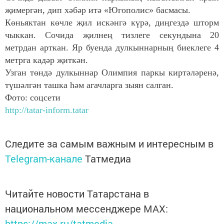
җимергән, дип хәбәр итә «Югополис» басмасы.
Көньяктан көчле җил искәнгә күрә, диңгездә шторм
чыккан. Сочида җилнең тизлеге секундына 20
метрдан арткан. Яр буенда дулкыннарның биеклеге 4
метрга кадәр җиткән.
Узган төндә дулкыннар Олимпия паркы киртәләренә,
түшәлгән ташка һәм агачларга зыян салган.
Фото: соцсети
http://tatar-inform.tatar
Следите за самым важным и интересным в
Telegram-канале
Татмедиа
Читайте новости Татарстана в
национальном мессенджере MАХ:
https://max.ru/tatmedia