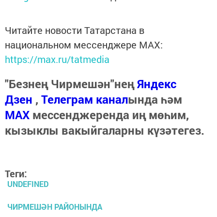
Читайте новости Татарстана в
национальном мессенджере MАХ:
https://max.ru/tatmedia
"Безнең Чирмешән"нең
Яндекс
Дзен
,
Телеграм канал
ында һәм
МАХ
мессенджеренда иң мөһим,
кызыклы вакыйгаларны күзәтегез.
Теги:
UNDEFINED
ЧИРМЕШӘН РАЙОНЫНДА