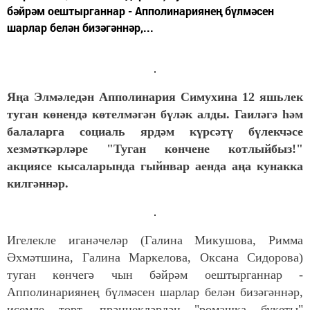
бәйрәм оештырганнар - Апполинариянең бүлмәсен
шарлар белән бизәгәннәр,...
Яңа Элмәледән Апполинария Симухина 12 яшьлек
туган көнендә көтелмәгән бүләк алды. Гаиләгә һәм
балаларга социаль ярдәм күрсәтү бүлекчәсе
хезмәткәрләре "Туган көнчене котлыйбыз!"
акциясе кысаларында гыйнвар аенда аңа кунакка
килгәннәр.
Игелекле иганәчеләр (Галина Микушова, Римма
Әхмәтшина, Галина Маркелова, Оксана Сидорова)
туган көнчегә чын бәйрәм оештырганнар -
Апполинариянең бүлмәсен шарлар белән бизәгәннәр,
исемле торт, прәннекләрдән "ромашка букеты"