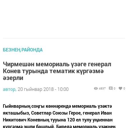
БЕЗНЕҢ РАЙОНДА
Чирмешән мемориаль үзәге генерал
Конев турында тематик күргәзмә
әзерли
автор,
20 гыйнвар 2018 - 10:00
4837
0
0
Гыйнварның соңгы көннәрендә мемориаль үзәктә
якташыбыз, Советлар Союзы Герое, генерал Иван
Никитович Коневның тууына 120 ел тулу уңаеннан
күргәзмә эшли башлый. Биредә мемориаль үзәкнең