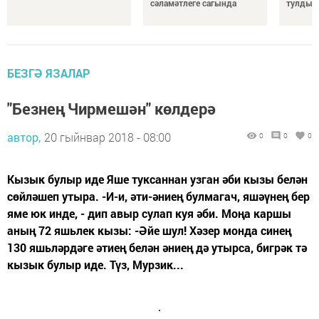
сәламәтлеге сагында
тулды
БЕЗГӘ ЯЗАЛАР
"Безнең Чирмешән" көлдерә
автор,
20 гыйнвар 2018 - 08:00
0
0
0
Кызык булыр иде Яше туксаннан узган әби кызы белән
сөйләшеп утыра. -И-и, әти-әниең булмагач, яшәүнең бер
яме юк инде, - дип авыр сулап куя әби. Моңа каршы
аның 72 яшьлек кызы: -Әйе шул! Хәзер монда синең
130 яшьләрдәге әтиең белән әниең дә утырса, бигрәк тә
кызык булыр иде. Түз, Мурзик...