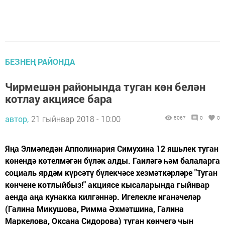
БЕЗНЕҢ РАЙОНДА
Чирмешән районында туган көн белән
котлау акциясе бара
автор,
21 гыйнвар 2018 - 10:00
5067
0
0
Яңа Элмәледән Апполинария Симухина 12 яшьлек туган
көнендә көтелмәгән бүләк алды. Гаиләгә һәм балаларга
социаль ярдәм күрсәтү бүлекчәсе хезмәткәрләре "Туган
көнчене котлыйбыз!" акциясе кысаларында гыйнвар
аенда аңа кунакка килгәннәр. Игелекле иганәчеләр
(Галина Микушова, Римма Әхмәтшина, Галина
Маркелова, Оксана Сидорова) туган көнчегә чын