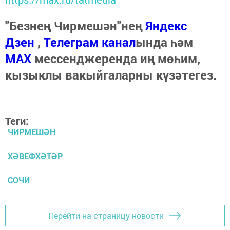
"Безнең Чирмешән"нең
Яндекс
Дзен
,
Телеграм канал
ында һәм
МАХ
мессенджеренда иң мөһим,
кызыклы вакыйгаларны күзәтегез.
Теги:
ЧИРМЕШӘН
ХӘВЕФХӘТӘР
СОЧИ
Перейти на страницу новости