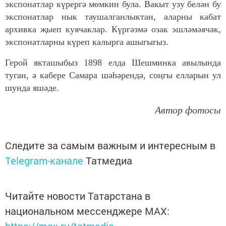
экспонатлар күрергә мөмкин була. Вакыт узу белән бу
экспонатлар нык таушалганлыктан, аларны кабат
архивка җыеп куячаклар. Күргәзмә озак эшләмәячәк,
экспонатларны күреп калырга ашыгыгыз.
Герой якташыбыз 1898 елда Шешминка авылында
туган, ә кабере Самара шәһәрендә, соңгы елларын ул
шунда яшәде.
Автор фотосы
Следите за самым важным и интересным в
Telegram-канале
Татмедиа
Читайте новости Татарстана в
национальном мессенджере MАХ:
https://max.ru/tatmedia