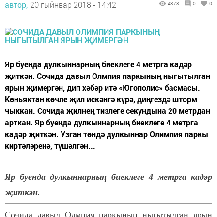
автор,
20 гыйнвар 2018 - 14:42
4878
0
0
Яр буенда дулкыннарның биеклеге 4 метрга кадәр
җиткән. Сочида давыл Олмпия паркының ныгытылган
ярын җимергән, дип хәбәр итә «Югополис» басмасы.
Көньяктан көчле җил искәнгә күрә, диңгездә шторм
чыккан. Сочида җилнең тизлеге секундына 20 метрдан
арткан. Яр буенда дулкыннарның биеклеге 4 метрга
кадәр җиткән. Узган төндә дулкыннар Олимпия паркы
киртәләренә, түшәлгән...
Яр буенда дулкыннарның биеклеге 4 метрга кадәр
җиткән.
Сочида давыл Олмпия паркының ныгытылган ярын