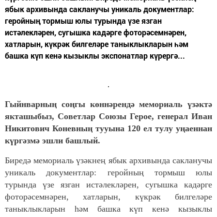
ябык архивында сакланучы уникаль документлар:
геройның тормыш юлы турында үзе язган
истәлекләрен, сугышка кадәрге фоторәсемнәрен,
хатларын, күкрәк билгеләре таныклыкларын һәм
башка күп кенә кызыклы экспонатлар күрергә...
Гыйнварның соңгы көннәрендә мемориаль үзәктә
якташыбыз, Советлар Союзы Герое, генерал Иван
Никитович Коневның тууына 120 ел тулу уңаеннан
күргәзмә эшли башлый.
Биредә мемориаль үзәкнең ябык архивында сакланучы
уникаль документлар: геройның тормыш юлы
турында үзе язган истәлекләрен, сугышка кадәрге
фоторәсемнәрен, хатларын, күкрәк билгеләре
таныклыкларын һәм башка күп кенә кызыклы