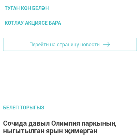
ТУГАН КӨН БЕЛӘН
КОТЛАУ АКЦИЯСЕ БАРА
Перейти на страницу новости
БЕЛЕП ТОРЫГЫЗ
Сочида давыл Олимпия паркының
ныгытылган ярын җимергән