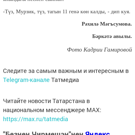
-Түз, Мурзик, түз, тагын 11 генә көн калды, - дип куя.
Рәхилә Мәгъсумова.
Бәркәтә авылы.
Фото Кадрии Гамировой
Следите за самым важным и интересным в
Telegram-канале
Татмедиа
Читайте новости Татарстана в
национальном мессенджере MАХ:
https://max.ru/tatmedia
"Безнең Чирмешән"нең
Яндекс