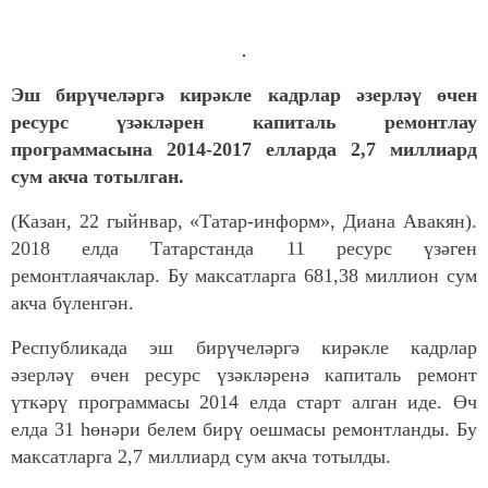
Эш бирүчеләргә кирәкле кадрлар әзерләү өчен
ресурс үзәкләрен капиталь ремонтлау
программасына 2014-2017 елларда 2,7 миллиард
сум акча тотылган.
(Казан, 22 гыйнвар, «Татар-информ», Диана Авакян).
2018 елда Татарстанда 11 ресурс үзәген
ремонтлаячаклар. Бу максатларга 681,38 миллион сум
акча бүленгән.
Республикада эш бирүчеләргә кирәкле кадрлар
әзерләү өчен ресурс үзәкләренә капиталь ремонт
үткәрү программасы 2014 елда старт алган иде. Өч
елда 31 һөнәри белем бирү оешмасы ремонтланды. Бу
максатларга 2,7 миллиард сум акча тотылды.