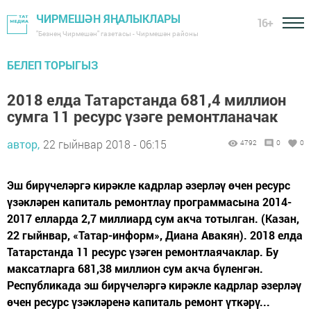
ЧИРМЕШӘН ЯҢАЛЫКЛАРЫ
16+
"Безнең Чирмешән" газетасы - Чирмешән районы
БЕЛЕП ТОРЫГЫЗ
2018 елда Татарстанда 681,4 миллион
сумга 11 ресурс үзәге ремонтланачак
автор,
22 гыйнвар 2018 - 06:15
4792
0
0
Эш бирүчеләргә кирәкле кадрлар әзерләү өчен ресурс
үзәкләрен капиталь ремонтлау программасына 2014-
2017 елларда 2,7 миллиард сум акча тотылган. (Казан,
22 гыйнвар, «Татар-информ», Диана Авакян). 2018 елда
Татарстанда 11 ресурс үзәген ремонтлаячаклар. Бу
максатларга 681,38 миллион сум акча бүленгән.
Республикада эш бирүчеләргә кирәкле кадрлар әзерләү
өчен ресурс үзәкләренә капиталь ремонт үткәрү...