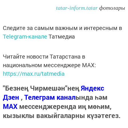
tatar-inform.tatar
фотолары
Следите за самым важным и интересным в
Telegram-канале
Татмедиа
Читайте новости Татарстана в
национальном мессенджере MАХ:
https://max.ru/tatmedia
"Безнең Чирмешән"нең
Яндекс
Дзен
,
Телеграм канал
ында һәм
МАХ
мессенджеренда иң мөһим,
кызыклы вакыйгаларны күзәтегез.