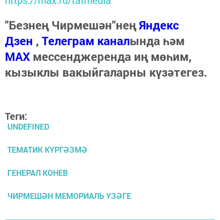
"Безнең Чирмешән"нең
Яндекс
Дзен
,
Телеграм канал
ында һәм
МАХ
мессенджеренда иң мөһим,
кызыклы вакыйгаларны күзәтегез.
Теги:
UNDEFINED
ТЕМАТИК КҮРГӘЗМӘ
ГЕНЕРАЛ КОНЕВ
ЧИРМЕШӘН МЕМОРИАЛЬ ҮЗӘГЕ