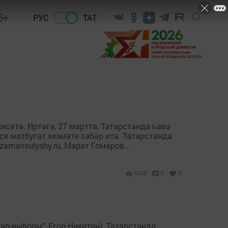
6+
РУС
ТАТ
сәтә. Иртәгә, 27 мартта, Татарстанда һава
е матбугат хезмәте хәбәр итә. Татарстанда
amansulyshy.ru, Марат Гомәров...
5033
0
0
ар-информ", Егор Никитин). Татарстанда