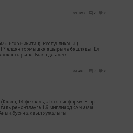
4967
0
0
м», Егор Никитин). Республиканың
2017 елдан тормышка ашырыла башлады. Ел
анлаштырыла. Быел да әлеге...
4899
0
0
азан, 14 февраль, «Татар-информ», Егор
таль ремонтлауга 1,9 миллиард сум акча
Аның буенча, авыл хуҗалыгы