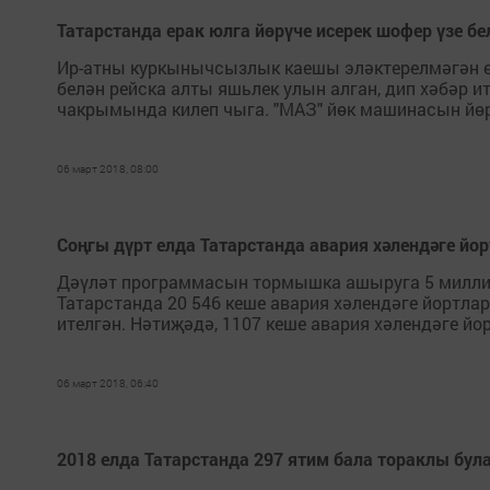
Татарстанда ерак юлга йөрүче исерек шофер үзе бе
Ир-атны куркынычсызлык каешы эләктерелмәгән өч
белән рейска алты яшьлек улын алган, дип хәбәр 
чакрымында килеп чыга. "МАЗ" йөк машинасын йөр
06 март 2018, 08:00
Соңгы дүрт елда Татарстанда авария хәлендәге йо
Дәүләт программасын тормышка ашыруга 5 миллиард
Татарстанда 20 546 кеше авария хәлендәге йортла
ителгән. Нәтиҗәдә, 1107 кеше авария хәлендәге йор
06 март 2018, 06:40
2018 елда Татарстанда 297 ятим бала тораклы бул