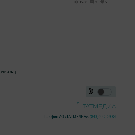
5070
0
0
темалар
Телефон АО «ТАТМЕДИА»:
(843) 222 09 84