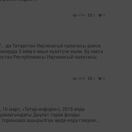
4734
0
0
, - ди Татарстан Иҗтимагый палатасы рәисе.
окларда 3 меңгә якын күзәтүче эшли. Бу хакта
арстан Республикасы Иҗтимагый палатасы
4818
0
0
16 март, «Татар-информ»). 2018 елда
карамагындагы Дәүләт торак фонды
 тормышка ашырылган җиде елда гомуми...