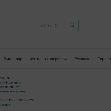
Далее ❯
Видеолар
Фотолар галереясы
Реклама
Төрле 
аконом.
ме информации,
 редакций СМИ.
ым коммуникациям.
7 - 78418 от 29.05.2020
 связи,