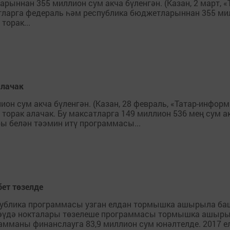
ыннан 355 миллион сум акча бүленгән. (Казан, 2 март, «
атларга федераль һәм республика бюджетларыннан 355 мил
торак...
алачак
он сум акча бүленгән. (Казан, 28 февраль, «Татар-информ
 торак алачак. Бу максатларга 149 миллион 536 мең сум а
ы белән тәэмин итү программасы...
ет төзелде
публика программасы узган елдан тормышка ашырыла башл
е сәүдә нокталары төзелеше программасы тормышка ашыр
амманы финанслауга 83,9 миллион сум юнәлтелде. 2017 елд