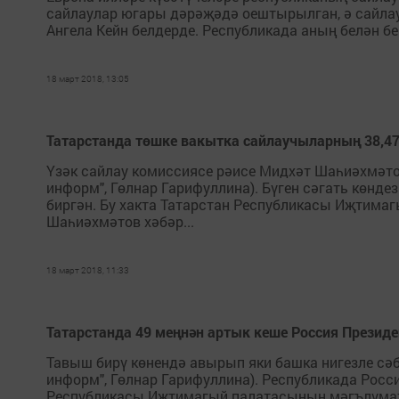
сайлаулар югары дәрәҗәдә оештырылган, ә сайлауч
Ангела Кейн белдерде. Республикада аның белән бе
18 март 2018, 13:05
Татарстанда төшке вакытка сайлаучыларның 38,4
Үзәк сайлау комиссиясе рәисе Мидхәт Шаһиәхмәтов 
информ", Гөлнар Гарифуллина). Бүген сәгать көнд
биргән. Бу хакта Татарстан Республикасы Иҗтима
Шаһиәхмәтов хәбәр...
18 март 2018, 11:33
Татарстанда 49 меңнән артык кеше Россия Презид
Тавыш бирү көнендә авырып яки башка нигезле сәбә
информ", Гөлнар Гарифуллина). Республикада Росс
Республикасы Иҗтимагый палатасының мәгълүмати-