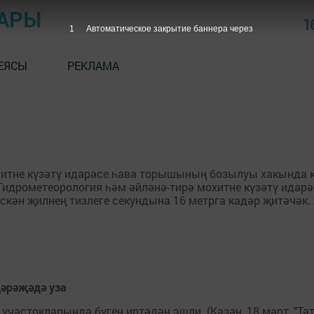
АРЫ
1
ЕЯСЫ
РЕКЛАМА
итне күзәтү идарәсе һава торышының бозылуы хакында ки
идрометеорология һәм әйләнә-тирә мохитне күзәтү идарәс
кән җилнең тизлеге секундына 16 метрга кадәр җитәчәк. z
дәрәҗәдә уза
участокларында бүген иртәдән эшли. (Казан, 18 март, "Тат