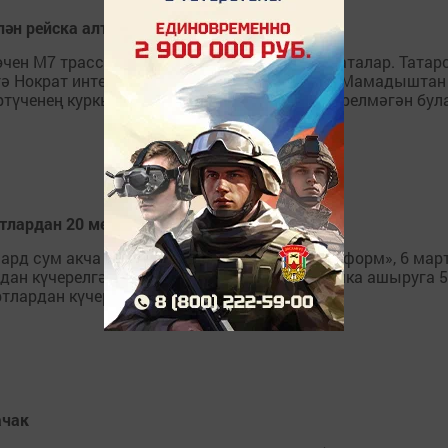
лән рейска алты яшьлек улын алган
ен М7 трассасының 971 чакрымында туктаталар. Татарст
итә Нократ интернет-порталы. Әлеге хәл бүген Мамадыштан
түченең куркынычсызлык каешлары эләктерелмәгән була, 
ртлардан 20 мең кеше күченде
 сум акча таләп ителде. (Казан, «Татар-информ», 6 март,
рдан күчерелгән. Әлеге программаны тормышка ашыруга 5
тлардан күчерелгән. 2017 елда 290...
ачак