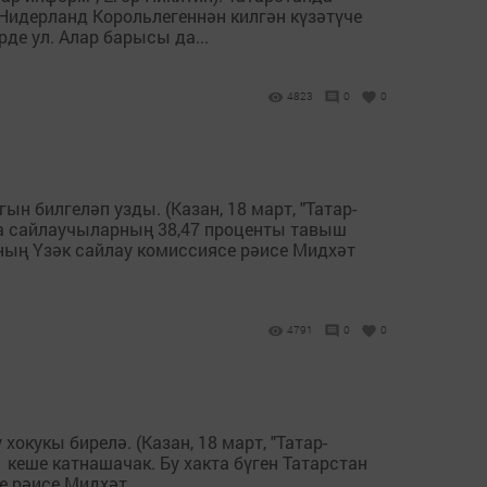
Нидерланд Корольлегеннән килгән күзәтүче
де ул. Алар барысы да...
4823
0
0
н билгеләп узды. (Казан, 18 март, "Татар-
ада сайлаучыларның 38,47 проценты тавыш
ның Үзәк сайлау комиссиясе рәисе Мидхәт
4791
0
0
кукы бирелә. (Казан, 18 март, "Татар-
кеше катнашачак. Бу хакта бүген Татарстан
 рәисе Мидхәт...