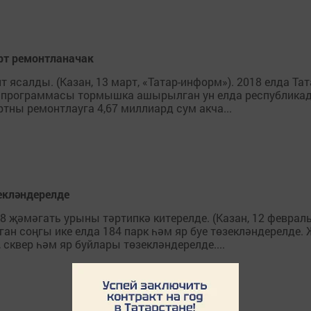
орт ремонтланачак
т ясалды. (Казан, 13 март, «Татар-информ»). 2018 елда Та
 программасы тормышка ашырылган ун елда республикада
ртны ремонтлауга 4,67 миллиард сум акча...
зекләндерелде
8 җәмәгать урыны тәртипкә китерелде. (Казан, 12 февраль
н соңгы ике елда 184 парк һәм яр буе төзекләндерелде
сквер һәм яр буйлары төзекләндерелде....