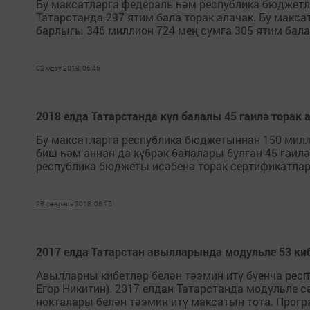
Бу максатларга федераль һәм республика бюджетлар
Татарстанда 297 ятим бала торак алачак. Бу макс
барлыгы 346 миллион 724 мең сумга 305 ятим бала 
02 март 2018, 05:45
2018 елда Татарстанда күп балалы 45 гаилә торак 
​ Бу максатларга республика бюджетыннан 150 милли
биш һәм аннан да күбрәк балалары булган 45 гаилә
республика бюджеты исәбенә торак сертификатлар
28 февраль 2018, 06:15
2017 елда Татарстан авылларында модульле 53 киб
Авылларны кибетләр белән тәэмин итү буенча рес
Егор Никитин). 2017 елдан Татарстанда модульл
нокталары белән тәэмин итү максатын тота. Прогр