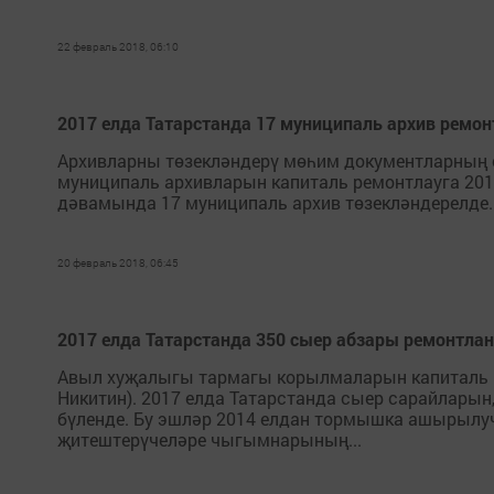
22 февраль 2018, 06:10
2017 елда Татарстанда 17 муниципаль архив ремо
Архивларны төзекләндерү мөһим документларның са
муниципаль архивларын капиталь ремонтлауга 201
дәвамында 17 муниципаль архив төзекләндерелде. 
20 февраль 2018, 06:45
2017 елда Татарстанда 350 сыер абзары ремонтла
Авыл хуҗалыгы тармагы корылмаларын капиталь р
Никитин). 2017 елда Татарстанда сыер сарайларын
бүленде. Бу эшләр 2014 елдан тормышка ашырыл
җитештерүчеләре чыгымнарының...