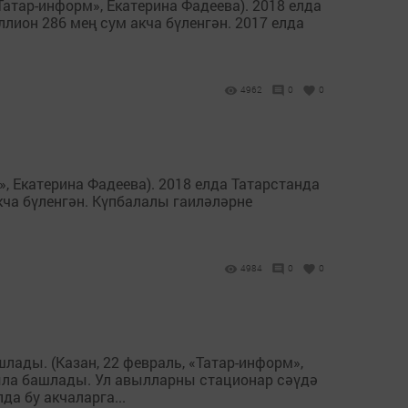
Татар-информ», Екатерина Фадеева). 2018 елда
лион 286 мең сум акча бүленгән. 2017 елда
4962
0
0
», Екатерина Фадеева). 2018 елда Татарстанда
кча бүленгән. Күпбалалы гаиләләрне
4984
0
0
ады. (Казан, 22 февраль, «Татар-информ»,
ыла башлады. Ул авылларны стационар сәүдә
а бу акчаларга...