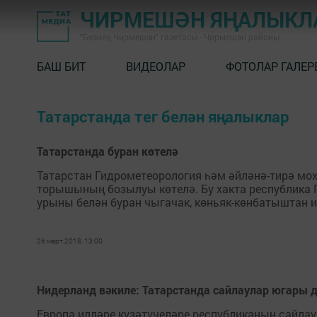
ЧИРМЕШӘН ЯҢАЛЫКЛ
"Безнең Чирмешән" газетасы - Чирмешән районы
БАШ БИТ
ВИДЕОЛАР
ФОТОЛАР ГАЛЕР
Татарстанда тег белән яңалыклар
Татарстанда буран көтелә
Татарстан Гидрометеорология һәм әйләнә-тирә мох
торышының бозылуы көтелә. Бу хакта республика Г
урыны белән буран чыгачак, көньяк-көнбатыштан ис
26 март 2018, 13:00
Нидерланд вәкиле: Татарстанда сайлаулар югары 
Европа илләре күзәтүчеләре республиканың сайлау 