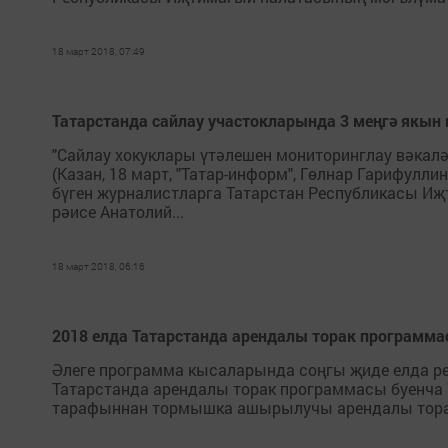
18 март 2018, 07:49
Татарстанда сайлау участокларында 3 меңгә якын
"Сайлау хокуклары үтәлешен мониторинглау вәкалә
(Казан, 18 март, "Татар-информ", Гөлнар Гарифулли
бүген журналистларга Татарстан Республикасы И
рәисе Анатолий...
18 март 2018, 06:16
2018 елда Татарстанда арендалы торак программа
Әлеге программа кысаларында соңгы җиде елда ре
Татарстанда арендалы торак программасы буенча
тарафыннан тормышка ашырылучы арендалы торак 