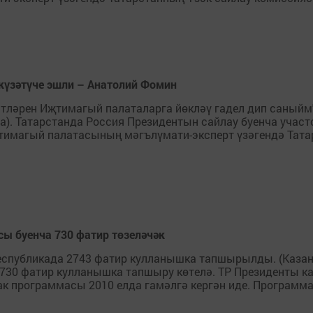
 күзәтүче эшли – Анатолий Фомин
тләрен Иҗтимагый палаталарга йөкләү гадел дип саныйм"
на). Татарстанда Россия Президентын сайлау буенча участ
җтимагый палатасының мәгълүмати-эксперт үзәгендә Тат
сы буенча 730 фатир төзеләчәк
спубликада 2743 фатир кулланышка тапшырылды. (Казан, 
 730 фатир кулланышка тапшыру көтелә. ТР Президенты 
программасы 2010 елда гамәлгә кергән иде. Программа