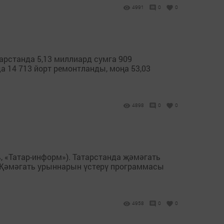
4991
0
0
тарстанда 5,13 миллиард сумга 909
 14 713 йорт ремонтланды, моңа 53,03
4898
0
0
, «Татар-информ»). Татарстанда җәмәгать
. Җәмәгать урыннарын үстерү программасы
4958
0
0