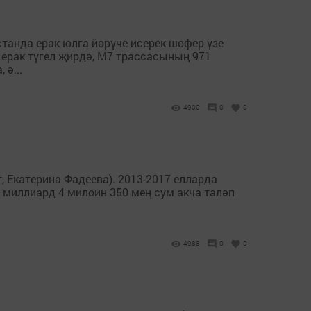
анда ерак юлга йөрүче исерек шофер үзе
 ерак түгел җирдә, М7 трассасының 971
ә...
4900
0
0
 Екатерина Фадеева). 2013-2017 елларда
 миллиард 4 милоин 350 мең сум акча таләп
4988
0
0