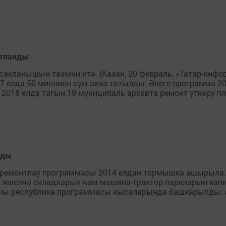
нтланды
кланышын тәэмин итә. (Казан, 20 февраль, «Татар-инфор
7 елда 50 миллион сум акча тотылды. Әлеге программа 
2018 елда тагын 19 муниципаль архивта ремонт үткәрү пл
нды
емонтлау программасы 2014 елдан тормышка ашырыла. (К
, яшелчә складларын һәм машина-трактор паркларын капи
учы республика программасы кысаларында башкарылды. 