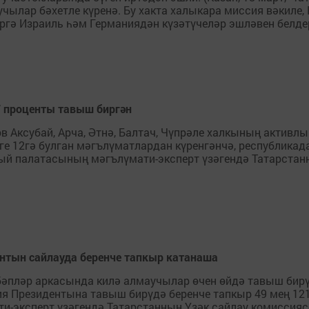
ылар бәхетле күренә. Бу хакта халыкара миссия вәкиле, 
ргә Израиль һәм Германиядән күзәтүчеләр эшләвен белдер
7 проценты тавыш биргән
Аксубай, Арча, Әтнә, Балтач, Чүпрәле халкының активлыгы
езге 12гә булган мәгълүматлардан күренгәнчә, республик
гый палатасының мәгълүмати-эксперт үзәгендә Татарстан
ентын сайлауда беренче тапкыр катанаша
пләр аркасында килә алмаучылар өчен өйдә тавыш бирү хо
ия Президентына тавыш бирүдә беренче тапкыр 49 мең 121 
эксперт үзәгендә Татарстанның Үзәк сайлау комиссиясе