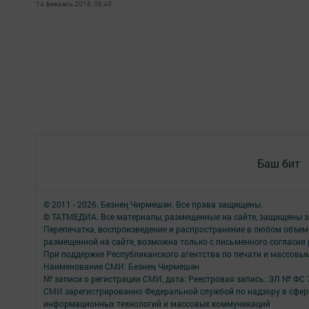
14 февраль 2018, 06:40
Баш бит
© 2011 - 2026. Безнең Чирмешән. Все права защищены.
© ТАТМЕДИА. Все материалы, размещенные на сайте, защищены з
Перепечатка, воспроизведение и распространение в любом объе
размещенной на сайте, возможна только с письменного согласия
При поддержке Республиканского агентства по печати и массов
Наименование СМИ: Безнең Чирмешән
№ записи о регистрации СМИ, дата: Реестровая запись: ЭЛ № ФС 7
СМИ зарегистрированно Федеральной службой по надзору в сфере
информационных технологий и массовых коммуникаций