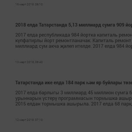
16 март 2018, 08:10
2018 елда Татарстанда 5,13 миллиард сумга 909 й
2017 елда республикада 984 йортка капиталь ремон
күпфатирлы йорт ремонтланачак. Капиталь ремонт
миллиард сум акча җәлеп ителде. 2017 елда 984 йо
13 март 2018, 06:40
Татарстанда ике елда 184 парк һәм яр буйлары тө
2017 елда барлыгы 3 миллиард 45 миллион сумга 6
урыннарын үстерү программасын тормышка ашырга
2015 елдан тормышка ашырыла. 2017 елда 68 парк, 
12 март 2018, 07:10