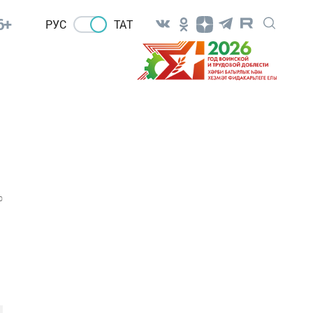
6+
РУС
ТАТ
0