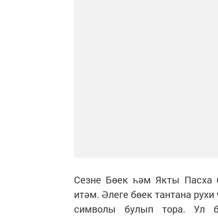
Сезне Бөек һәм Якты Пасха 
итәм. Әлеге бөек тантана рух
символы булып тора. Ул б