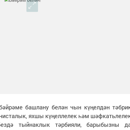
бәйрәме башлану белән чын күңелдән тәбри
и чисталык, яхшы күңеллелек һәм шәфкатьлеле
ездә тыйнаклык тәрбияли, барыбызны д