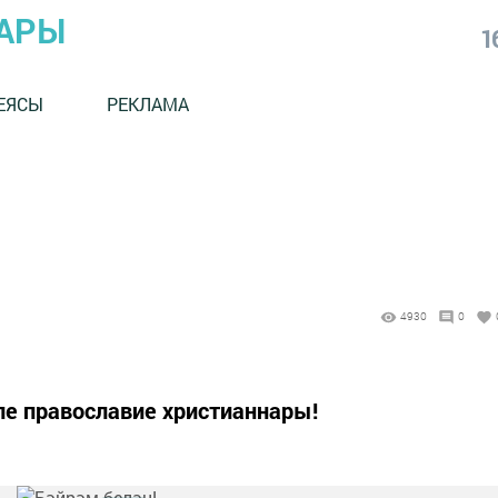
АРЫ
1
ЕЯСЫ
РЕКЛАМА
4930
0
е православие христианнары!