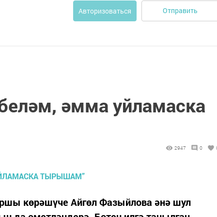
Отправить
Авторизоваться
 беләм, әмма уйламаска
2947
0
ршы көрәшүче Айгөл Фазыйлова әнә шул
ын да өмет­ләндерә. Бөтен илгә танылган