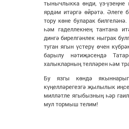
тынычлыкка өнди, үз-үзеңне
ярдәм итәргә өйрәтә. Әлеге 
тору көне буларак билгеләнә
һәм гаделлекнең тантана ит
дингә бирелгәнлек ныграк бул
туган ягын үстерү өчен күбрә
барылу нәтиҗәсендә Татар
халыкларның телләрен һәм тр
Бу язгы көндә якыннарыг
күңелләрегезгә җылылык иңсен
милләтле ягыбызның һәр гаил
мул тормыш телим!