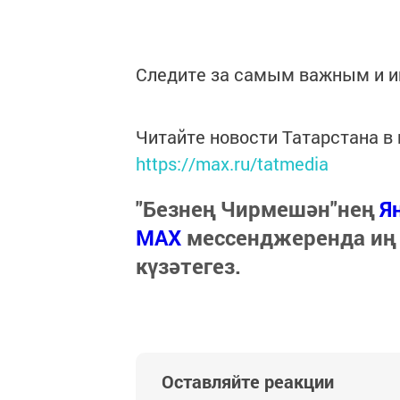
Следите за самым важным и 
Читайте новости Татарстана 
https://max.ru/tatmedia
"Безнең Чирмешән"нең
Я
МАХ
мессенджеренда иң
күзәтегез.
Оставляйте реакции