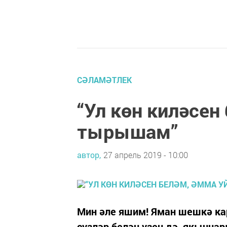
СӘЛАМӘТЛЕК
“Ул көн киләсен
тырышам”
автор,
27 апрель 2019 - 10:00
Мин әле яшим! Яман шешкә ка
сүзләр белән үзен дә, якыннар