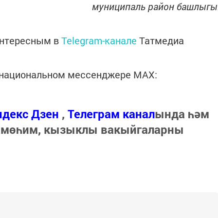
муниципаль район башлыгы
интересным в
Telegram-канале
Татмедиа
в национальном мессенджере MАХ:
ндекс Дзен
,
Телеграм канал
ында һәм
 мөһим, кызыклы вакыйгаларны