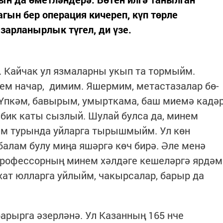
ын бер операция кичереп, күп төрле
зарланырлык түгел, ди үзе.
. Кайчак ул язмаларны укып та тормыйм.
ем начар, димим. Яшермим, метастазалар бө­
 Үп­кәм, бавырым, умырткама, баш миемә кадә
бик каты сызлый. Шулай булса да, минем
лем турында уйларга тырышмыйм. Ул көн
балам булу миңа яшәргә көч бирә. Әле менә
 профессорның минем хәлдәге кешеләргә ярдәм
ат юлларга уйлыйм, чакырсалар, барыр да
арырга әзерләнә. Ул Казанның 165 нче