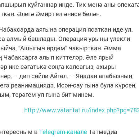
апшырып куйганнар инде. Тик менә аны опекаг
кән. Әлегә Әмир гел әнисе белән.
абаксарда аягына операция ясаткан иде ул.
аса алмый башлады. Операция урыны үлекли
мыйча, “Ашыгыч ярдәм” чакырткан. Әмма
 Чабаксарга алып кит­теләр. Әле ярый
гәр ике сә­гатькә соңга калсагыз, ахыры
нәр, – дип сөйли Айгөл. – Яңадан апа­бызның
егә реанимациядә. Исән-сау гына була күрсен,
м, терәгем ул гына бит минем.
http://www.vatantat.ru/index.php?pg=78
интересным в
Telegram-канале
Татмедиа