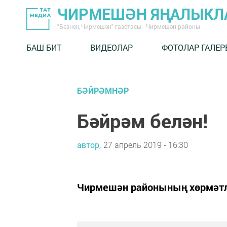
ЧИРМЕШӘН ЯҢАЛЫКЛ
"Безнең Чирмешән" газетасы - Чирмешән районы
БАШ БИТ
ВИДЕОЛАР
ФОТОЛАР ГАЛЕР
БӘЙРӘМНӘР
Бәйрәм белән!
автор,
27 апрель 2019 - 16:30
Чирмешән районының хөрмәтл