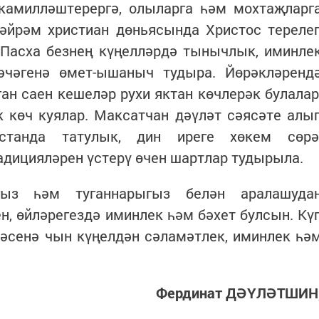
 камилләштерергә, олыларга һәм мохтаҗларг
бәйрәм христиан дөньясында Христос тереле
. Пасха безнең күңелләрдә тынычлык, иминле
әчәгенә өмет-ышаныч тудыра. Йөрәкләренд
ган саен кешеләр рухи яктан көчлерәк булалар
к көч куялар. Максатчан дәүләт сәясәте алы
станда татулык, дин иреге хөкем сөрә
адицияләрен үстерү өчен шартлар тудырыла.
ыз һәм туганнарыгыз белән аралашуда
, өйләрегездә иминлек һәм бәхет булсын. Кү
әсенә чын күңелдән сәламәтлек, иминлек һә
Фердинат ДӘҮЛӘТШИН