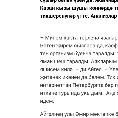
Казан кызы шушы көннәрдә таг
тикшеренүләр үтте. Анализлар 
– Минем хакта төрлечә язалар
Бөтен җирем сызласа да, кәеф
тен организм буенча таралды.
яман шеш таралды. Аякларым 
яшисем килә, – ди Айгөл. – Ү
җитәчәк икәнен дә беләм. Тик 
интернеттан Петербургта бер
иткәне турында укыдым. Аңа х
идем.
Айгөлнең улы Әмир мәктәпкә б