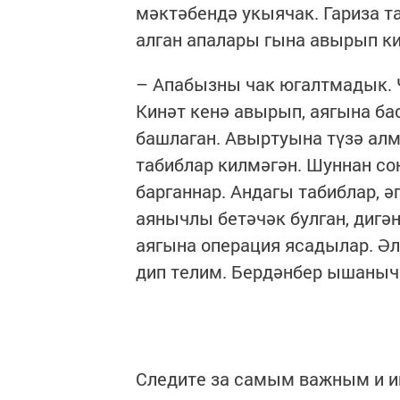
мәктәбендә укыячак. Гариза т
алган апалары гына авырып кит
– Апабызны чак югалтмадык. Ч
Кинәт кенә авырып, аягына б
башлаган. Авыртуына түзә ал
табиблар килмәгән. Шуннан соң
барганнар. Ан­дагы табиблар, ә
аянычлы бетәчәк булган, дигән
аягына операция ясадылар. Әл
дип телим. Бердәнбер ышанычы
Следите за самым важным и 