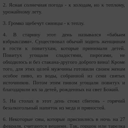
2. Ясная солнечная погода - к холодам, но к теплому,
урожайному лету.
3. Громко щебечут синицы - к теплу.
4. В старину этот день назывался «бабьим
взбрыксами». Существовал обычай ходить женщинам
в гости к повитухам, которые принимали детей.
Повитух угощали сладостями, пирогами, не
обходилось и без стакана-другого доброго вина! Кроме
того, для этих целей мужчины готовили своим женам
особое пиво, из воды, собранной из семи святых
источников. Потом этим пивом угощали повитух и
благодарили их за детей, рожденных на свет Божий.
5. На столах в этот день стоял сбитень - горячий
безалкогольный напиток из меда и пряностей.
6. Некоторые сны, которые приснились в ночь на 27
февраля, считаются вещими. Так, горшок или тарелка