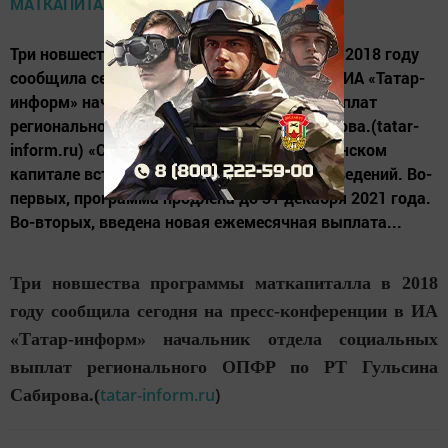
Три новшества программы маткапиталла в 2018 году
сообщила сегодня на пресс-конференции в ИА «Татар-
информ» начальник отдела социальных выплат
регионального ОПФР по РТ Гульсина Сабирова.(tatar-
inform.ru) «С этого года по закону о материнском
капитале вступили в силу несколько нововведений. Во-
первых, программа продлена до 31 декабря 2021 года.
Во-вторых, введена новая ежемесячная выплата...
Три новшества программы маткапиталла в 2018
году сообщила сегодня на пресс-конференции в ИА
«Татар-информ» начальник отдела социальных
выплат регионального ОПФР по РТ Гульсина
)
tatar-inform.ru
Сабирова.(