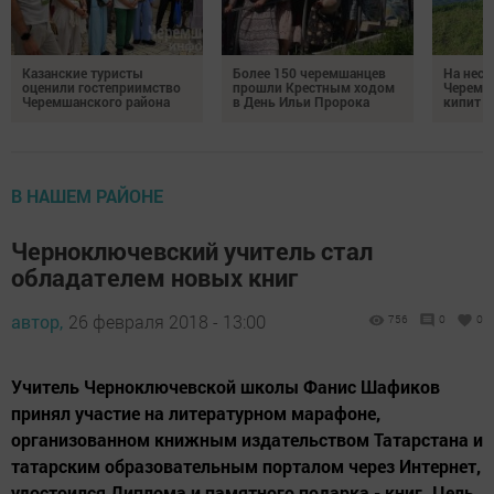
Казанские туристы
Более 150 черемшанцев
На неск
оценили гостеприимство
прошли Крестным ходом
Черемш
Черемшанского района
в День Ильи Пророка
кипит р
В НАШЕМ РАЙОНЕ
Черноключевский учитель стал
обладателем новых книг
автор,
26 февраля 2018 - 13:00
756
0
0
Учитель Черноключевской школы Фанис Шафиков
принял участие на литературном марафоне,
организованном книжным издательством Татарстана и
татарским образовательным порталом через Интернет,
удостоился Диплома и памятного подарка - книг. Цель