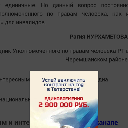
у единичные. Но данный вопрос постоянн
полномоченного по правам человека, как 
» для инвалидов.
Рагия НУРХАМЕТОВА
ик Уполномоченного по правам человека РТ 
Черемшанском районе
интересным в
Telegram-канале
Татмедиа
в национальном мессенджере MАХ:
ым и интересным в
Телеграм канале