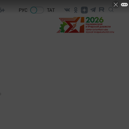
6+
РУС
ТАТ
0