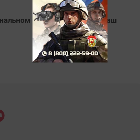
ональном мессенджере
MАХ
Наш