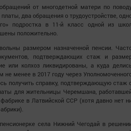
 обращений от многодетной матери по повод
платы, два обращения о трудоустройстве, одн
го» подростка в 11-й класс одной из шко
ешены положительно.
ольны размером назначенной пенсии. Част
окументов, подтверждающих стаж и разме
ие или колхоз ликвидированы, а куда делис
м не менее в 2017 году через Уполномоченног
ось получить справку, подтверждающую стаж 
латы для жительницы Черемшана, работавше
а фабрике в Латвийской ССР (хотя давно нет н
абрики).
пенсионерке села Нижний Чегодай в решени