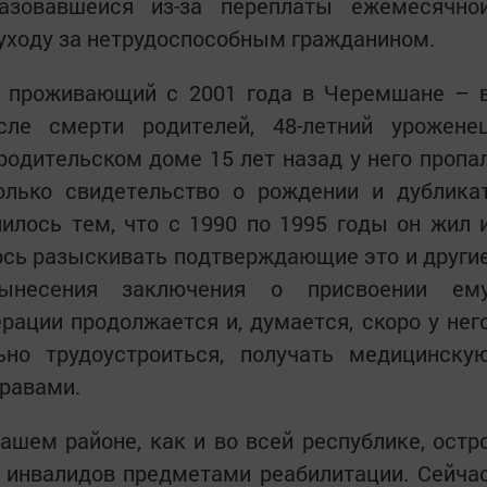
разовавшейся из-за переплаты ежемесячно
уходу за нетрудоспособным гражданином.
я проживающий с 2001 года в Черемшане – 
ле смерти родителей, 48-летний урожене
родительском доме 15 лет назад у него пропа
олько свидетельство о рождении и дублика
илось тем, что с 1990 по 1995 годы он жил 
ось разыскивать подтверждающие это и други
ынесения заключения о присвоении ем
ации продолжается и, думается, скоро у нег
но трудоустроиться, получать медицинску
равами.
ашем районе, как и во всей республике, остр
 инвалидов предметами реабилитации. Сейча