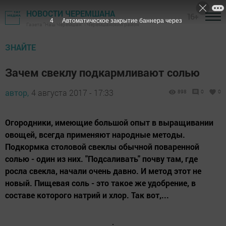
НОВОСТИ ЧЕРЕМШАНА
16+
3
Автоматическое закрытие баннера через
Газета "Наш Черемшан" - Черемшанский район
ЗНАЙТЕ
Зачем свеклу подкармливают солью
автор,
4 августа 2017 - 17:33
898
0
0
Огородники, имеющие большой опыт в выращивании
овощей, всегда применяют народные методы.
Подкормка столовой свеклы обычной поваренной
солью - один из них. "Подсаливать" почву там, где
росла свекла, начали очень давно. И метод этот не
новый. Пищевая соль - это такое же удобрение, в
составе которого натрий и хлор. Так вот,...