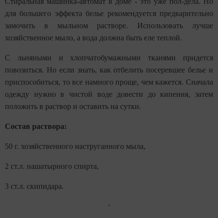
Стиральная машинка-автомат в доме - это уже пол-дела. Но
для большего эффекта белье рекомендуется предварительно
замочить в мыльном растворе. Использовать лучше
хозяйственное мыло, а вода должна быть еле теплой.
С льняными и хлопчатобумажными тканями придется
повозиться. Но если знать, как отбелить посеревшее белье и
приспособиться, то все намного проще, чем кажется. Сначала
одежду нужно в чистой воде довести до кипения, затем
положить в раствор и оставить на сутки.
Состав раствора:
50 г. хозяйственного наструганного мыла,
2 ст.л. нашатырного спирта,
3 ст.л. скипидара.