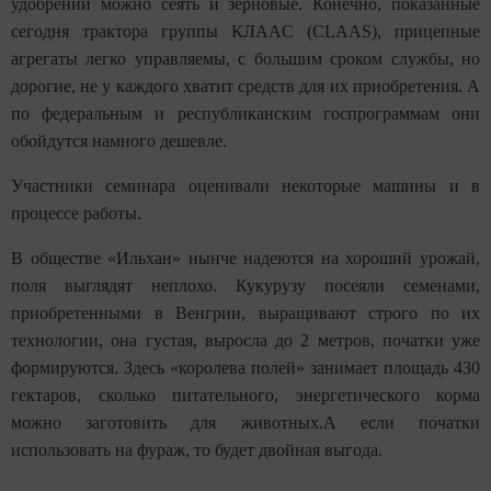
удобрений можно сеять и зерновые. Конечно, показанные
сегодня трактора группы КЛА
А
С
(CLAAS
)
,
прицепные
агрегаты легко управляемы, с большим сроком службы, но
дорогие, не у каждого хватит средств для их приобретения. А
по федеральным и республиканским госпрограммам они
обойдутся намного дешевле.
Участники семинара оценивали некоторые машины и в
процессе работы.
В обществе «Ильхан» нынче надеются на хороший урожай,
поля выглядят неплохо. Кукурузу посеяли семенами,
приобретенными в Венгрии,
выращивают строго по их
технологии, она
густая, выросла до 2 метров, початки уже
формируются. Здесь «королева полей» занимает площадь 430
гектаров, сколько питательного, энергетического корма
можно заготовить для животных.А если початки
использовать на фураж, то будет двойная выгода.