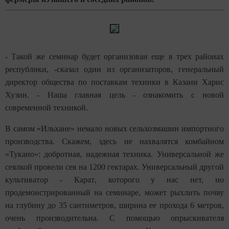
- Такой же семинар будет организован еще в трех районах
республики, -сказал один из организаторов, генеральный
директор общества по поставкам техники в Казани Харис
Хузин. - Наша главная цель - ознакомить с новой
современной техникой.
В самом «Ильхане» немало новых сельхозмашин импортного
производства. Скажем, здесь не нахвалятся комбайном
«Тукано»: добротная, надежная техника. Универсальной же
сеялкой провели сев на 1200 гектарах. Универсальн
ый
другой
кул
ь
тиватор
- Карат
, которо
го
у нас нет, но
продемонстрированный на семинаре, может рыхлить почву
на глубину до 35 сантиметров, ширина ее прохода 6 метров,
очень производительна. С помощью
опрыскивателя