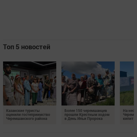
Топ 5 новостей
Казанские туристы
Более 150 черемшанцев
На неск
оценили гостеприимство
прошли Крестным ходом
Черемш
Черемшанского района
в День Ильи Пророка
кипит р