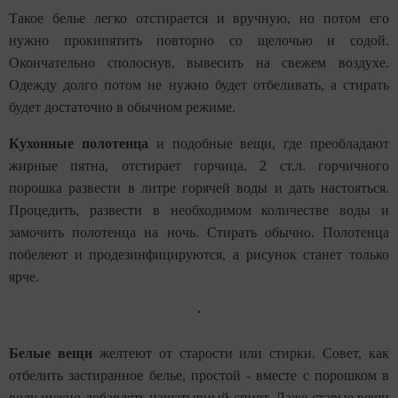
Такое белье легко отстирается и вручную, но потом его
нужно прокипятить повторно со щелочью и содой.
Окончательно сполоснув, вывесить на свежем воздухе.
Одежду долго потом не нужно будет отбеливать, а стирать
будет достаточно в обычном режиме.
Кухонные полотенца
и подобные вещи, где преобладают
жирные пятна, отстирает горчица. 2 ст.л. горчичного
порошка развести в литре горячей воды и дать настояться.
Процедить, развести в необходимом количестве воды и
замочить полотенца на ночь. Стирать обычно. Полотенца
побелеют и продезинфицируются, а рисунок станет только
ярче.
Белые вещи
желтеют от старости или стирки. Совет, как
отбелить застиранное белье, простой - вместе с порошком в
воду нужно добавлять нашатырный спирт. Даже старые вещи