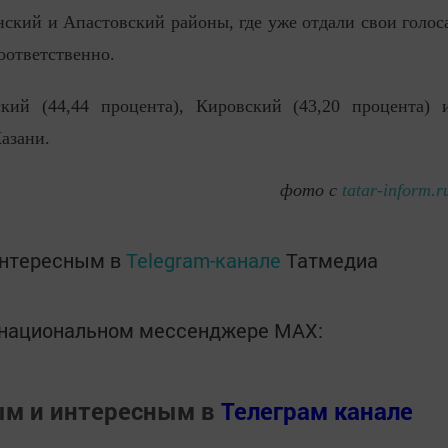
нский и Апастовский районы, где уже отдали свои голос
оответственно.
кий (44,44 процента), Кировский (43,20 процента) 
азани.
фото с
tatar-inform.r
интересным в
Telegram-канале
Татмедиа
в национальном мессенджере MАХ:
ым и интересным в
Телеграм канале