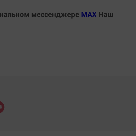
ональном мессенджере
MАХ
Наш