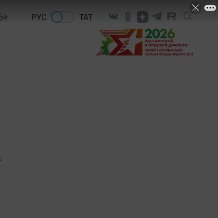
6+
РУС
ТАТ
0