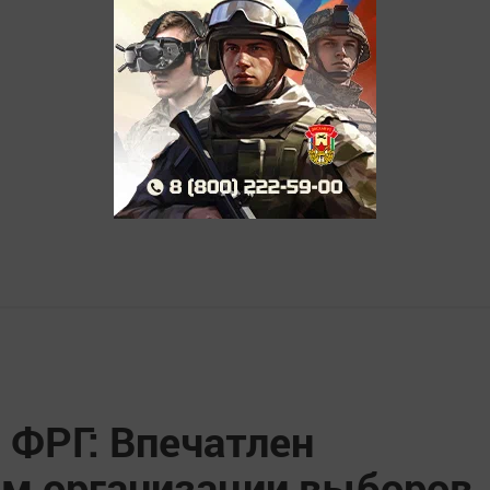
 ФРГ: Впечатлен
м организации выборов