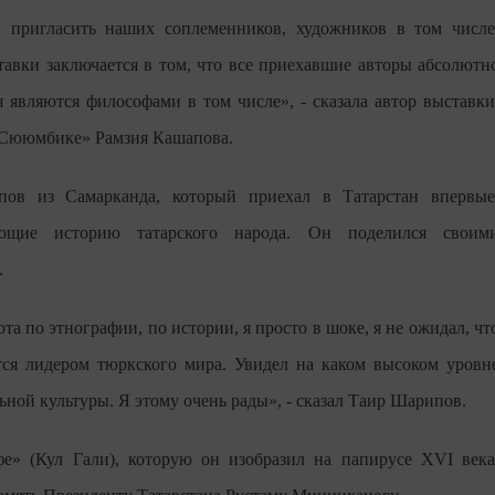
, пригласить наших соплеменников, художников в том числе
авки заключается в том, что все приехавшие авторы абсолютн
 являются философами в том числе», - сказала автор выставки
 «Сююмбике» Рамзия Кашапова.
ов из Самарканда, который приехал в Татарстан впервые
ющие историю татарского народа. Он поделился своим
.
ота по этнографии, по истории, я просто в шоке, я не ожидал, чт
ится лидером тюркского мира. Увидел на каком высоком уровн
ной культуры. Я этому очень рады», - сказал Таир Шарипов.
е» (Кул Гали), которую он изобразил на папирусе XVI века