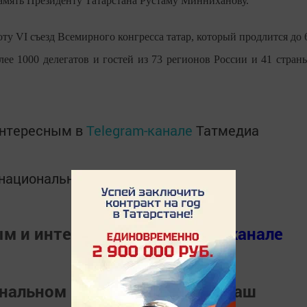
амять Президенту Татарстана Рустаму Минниханову.
ту VI съезд Всемирного конгресса татар, который продлится до 
ее 1000 делегатов и гостей из 73 регионов России и 41 стран
интересным в
Telegram-канале
Татмедиа
в национальном мессенджере MАХ:
ым и интересным в
Телеграм канале
ональном мессенджере
MАХ
Наш