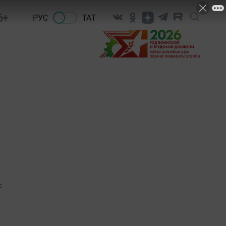
6+
РУС
ТАТ
0