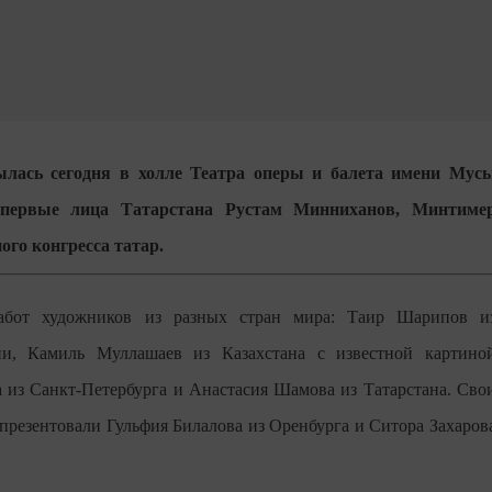
ылась сегодня в холле Театра оперы и балета имени Мус
 первые лица Татарстана Рустам Минниханов, Минтиме
го конгресса татар.
работ художников из разных стран мира: Таир Шарипов и
и, Камиль Муллашаев из Казахстана с известной картино
 из Санкт-Петербурга и Анастасия Шамова из Татарстана. Сво
презентовали Гульфия Билалова из Оренбурга и Ситора Захаров