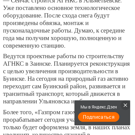
— Сейчас строится АГНКС в Альметьевске.
Уже поставлено основное технологическое
оборудование. После схода снега будут
произведены обвязка, монтаж и
пусконаладочные работы. Думаю, к середине
года мы получим хорошую, полноценную и
современную станцию.
Ведутся проектные работы по строительству
АГНКС в Заинске. Планируется реконструкция
с целью увеличения производительности в
Буинске. На сегодня на природный газ активно
переходит сам Буинский район, развивается и
транзитный транспорт, который движется в
направлении Ульяновска и обратно.
Мы в Яндекс.Дзен
Более того, «Газпром газомоторное топливо»
Подписаться
прорабатывает сегодня участки в Казани. Как
только будет оформлена земля, в наших планах
увеличить количество станций в