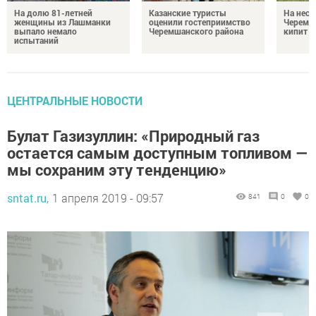
На долю 81-летней
Казанские туристы
На неск
женщины из Лашманки
оценили гостеприимство
Черемш
выпало немало
Черемшанского района
кипит р
испытаний
ЦЕНТРАЛЬНЫЕ НОВОСТИ
Булат Газизуллин: «Природный газ
остается самым доступным топливом —
мы сохраним эту тенденцию»
sntat.ru,
1 апреля 2019 - 09:57
841
0
0