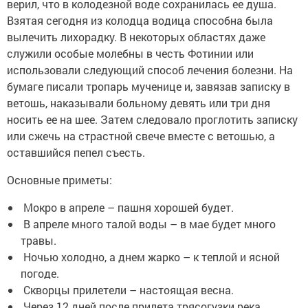
верил, что в колодезной воде сохранилась ее душа.
Взятая сегодня из колодца водица способна была
вылечить лихорадку. В некоторых областях даже
служили особые молебны в честь Фотинии или
использовали следующий способ лечения болезни. На
бумаге писали тропарь мученице и, завязав записку в
ветошь, наказывали больному девять или три дня
носить ее на шее. Затем следовало проглотить записку
или сжечь на страстной свече вместе с ветошью, а
оставшийся пепел съесть.
Основные приметы:
Мокро в апреле – пашня хорошей будет.
В апреле много талой воды – в мае будет много
травы.
Ночью холодно, а днем жарко – к теплой и ясной
погоде.
Скворцы прилетели – настоящая весна.
Через 12 дней после прилета трясогузки река