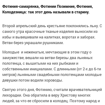
Фотиния-самарянка, Фотинии Позимние, Фотиния,
Колодезница: так этот день называли в старину.
Второй апрельский день крестьяне поклонялись льну. С
самого утра красочные тканые изделия выносили из
избы и вывешивали на калитках, воротах и заборах.
Ветви берез украшали рушниками.
Молодые и неженатые, мечтающие в этом году о
замужестве, вешали на ветви березы два льняных
полотенца, с вышитыми на них рыбками и
собственными инициалами. С длинными (от 2-х до 6-ти
метров) льняными свадебными полотенцами молодые
девушки потом водили хороводы.
Святую этого дня, Фотинию, считали врачевательницей
лихорадки. Она обратила в веру Христову многих
людей, за что ее сбросили в колодец. Поэтому народ и