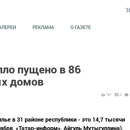
1
АЛЕРЕИ
РЕКЛАМА
О ГАЗЕТЕ
пло пущено в 86
ых домов
767
0
ье в 31 районе республики - это 14,7 тысячи
ября, «Татар-информ», Айгуль Мутыгуллина).