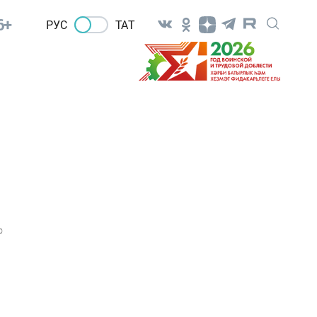
6+
РУС
ТАТ
0