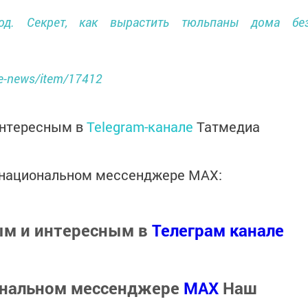
од. Секрет, как вырастить тюльпаны дома бе
he-news/item/17412
интересным в
Telegram-канале
Татмедиа
в национальном мессенджере MАХ:
ым и интересным в
Телеграм канале
ональном мессенджере
MАХ
Наш