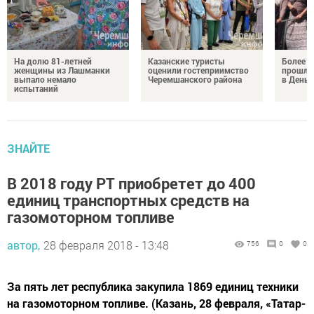
На долю 81-летней
Казанские туристы
Более 
женщины из Лашманки
оценили гостеприимство
прошли
выпало немало
Черемшанского района
в День 
испытаний
ЗНАЙТЕ
В 2018 году РТ приобретет до 400
единиц транспортных средств на
газомоторном топливе
автор,
28 февраля 2018 - 13:48
756
0
0
За пять лет республика закупила 1869 единиц техники
на газомоторном топливе. (Казань, 28 февраля, «Татар-