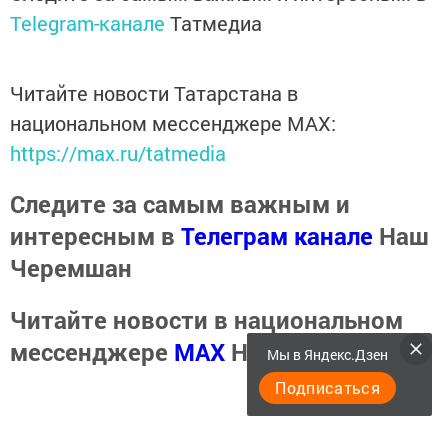
Telegram-канале
Татмедиа
Читайте новости Татарстана в
национальном мессенджере MАХ:
https://max.ru/tatmedia
Следите за самым важным и
интересным в
Телеграм канале
Наш
Черемшан
Читайте новости в национальном
мессенджере
MАХ
Наш Черемшан
Мы в Яндекс.Дзен
Подписаться