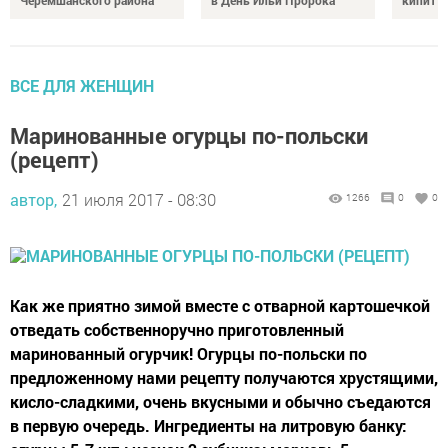
Черемшанского района
в День Ильи Пророка
кипит р
ВСЕ ДЛЯ ЖЕНЩИН
Маринованные огурцы по-польски
(рецепт)
автор,
21 июля 2017 - 08:30
1266
0
0
Как же приятно зимой вместе с отварной картошечкой
отведать собственноручно приготовленный
маринованный огурчик! Огурцы по-польски по
предложенному нами рецепту получаются хрустящими,
кисло-сладкими, очень вкусными и обычно съедаются
в первую очередь. Ингредиенты на литровую банку: