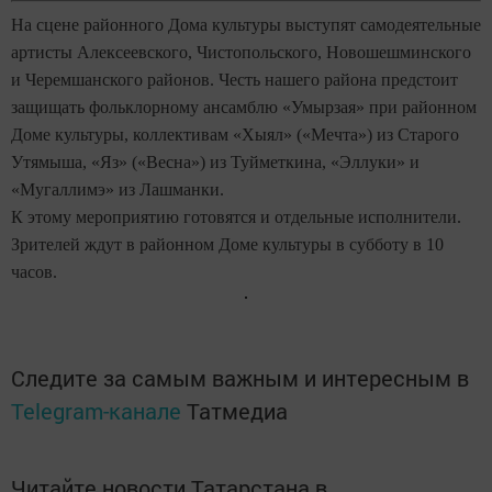
На сцене районного Дома культуры выступят самодеятельные
артисты Алексеевского, Чистопольского, Новошешминского
и Черемшанского районов. Честь нашего района предстоит
защищать фольклорному ансамблю «Умырзая» при районном
Доме культуры, коллективам «Хыял» («Мечта») из Старого
Утямыша, «Яз» («Весна») из Туйметкина, «Эллуки» и
«Мугаллимэ» из Лашманки.
К этому мероприятию готовятся и отдельные исполнители.
Зрителей ждут в районном Доме культуры в субботу в 10
часов.
Следите за самым важным и интересным в
Telegram-канале
Татмедиа
Читайте новости Татарстана в