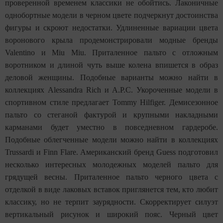
проверенной временем классики не обойтись. Лаконичные
однобортные модели в черном цвете подчеркнут достоинства
фигуры и скроют недостатки. Удлиненные вариации цвета
воронового крыла продемонстрировали модные бренды
Valentino и Miu Miu. Приталенное пальто с отложным
воротником и длиной чуть выше колена впишется в образ
деловой женщины. Подобные варианты можно найти в
коллекциях Alessandra Rich и A.P.C. Укороченные модели в
спортивном стиле предлагает Tommy Hilfiger. Демисезонное
пальто со стеганой фактурой и крупными накладными
карманами будет уместно в повседневном гардеробе.
Подобные облегченные модели можно найти в коллекциях
Trussardi и Finn Flare. Американский бренд Guess подготовил
несколько интересных молодежных моделей пальто для
грядущей весны. Приталенное пальто черного цвета с
отделкой в виде лаковых вставок приглянется тем, кто любит
классику, но не терпит заурядности. Скорректирует силуэт
вертикальный рисунок и широкий пояс. Черный цвет