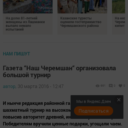
На долю 81-летней
Казанские туристы
На неск
женщины из Лашманки
оценили гостеприимство
Черемш
выпало немало
Черемшанского района
кипит р
испытаний
НАМ ПИШУТ
Газета “Наш Черемшан“ организовала
большой турнир
автор,
30 марта 2016 - 12:47
661
0
0
Мы в Яндекс.Дзен
И нынче редакция районной газеты организовала
шахматный турнир на высоком уровне, еще более
Подписаться
повысив авторитет древней, интеллектуальной игры.
Победителям вручили ценные подарки, угощали чаем.