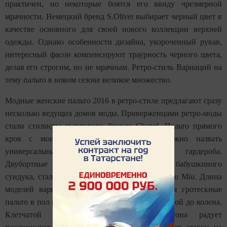
практичен, но некоторые боятся его ввиду чрезмерной
мрачности. Немецкий бренд S.Oliver выбирает черный цвет в
качестве основного для своей нового коллекции верхней
одежды. Однако особенности дизайна, укороченный рукав,
интересный фасон компенсируют траурность черного цвета,
делая его строгим, но не мрачным. Ретро-стиль Вариаций на
тему пальто в новом сезоне великое множество.
Модные женские пальто 2016 в ретро-стиле предлагают сразу
несколько ведущих домов моды. Приверженцами ретро-моды
стали стилисты культового бренда Chanel. Пальто прямого
кроя с монохромной клеткой вполне можно назвать
универсальным вариантом для весеннего гардероба.
Двубортные модели, словно вышедшие из бабушкиного
сундука, стали визитной карточкой показов Miu Miu. Длина
моделей варьируется. На подиуме уживаются гротескные
пальто в пол и изящные модели А-силуэта длиной до колена.
Клетчатой трапецией незатейливого фасона радует