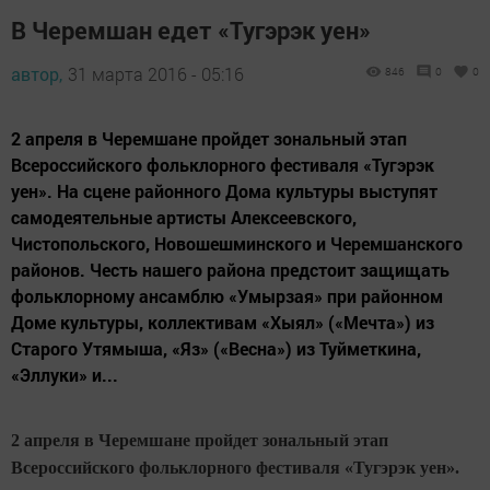
В Черемшан едет «Тугэрэк уен»
автор,
31 марта 2016 - 05:16
846
0
0
2 апреля в Черемшане пройдет зональный этап
Всероссийского фольклорного фестиваля «Тугэрэк
уен». На сцене районного Дома культуры выступят
самодеятельные артисты Алексеевского,
Чистопольского, Новошешминского и Черемшанского
районов. Честь нашего района предстоит защищать
фольклорному ансамблю «Умырзая» при районном
Доме культуры, коллективам «Хыял» («Мечта») из
Старого Утямыша, «Яз» («Весна») из Туйметкина,
«Эллуки» и...
2 апреля в Черемшане пройдет зональный этап
Всероссийского фольклорного фестиваля «Тугэрэк уен».