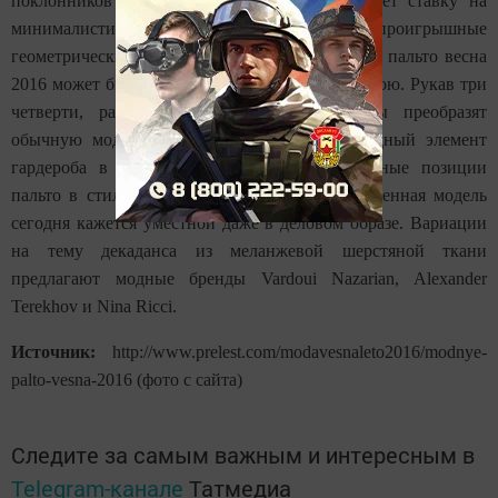
поклонников Véronique Leroy. Дизайнер делает ставку на
минималистичный дизайн и беспроигрышные
геометрические узоры. Универсальное женское пальто весна
2016 может быть однотонным и простым по крою. Рукав три
четверти, расширенный силуэт и отвороты преобразят
обычную модель пальто, превратив ее в модный элемент
гардероба в ретро-стиле. Возвращает утерянные позиции
пальто в стиле декаданс. Эта нарочито упрощенная модель
сегодня кажется уместной даже в деловом образе. Вариации
на тему декаданса из меланжевой шерстяной ткани
предлагают модные бренды Vardoui Nazarian, Alexander
Terekhov и Nina Ricci.
Источник:
http://www.prelest.com/modavesnaleto2016/modnye-
palto-vesna-2016 (фото с сайта)
Следите за самым важным и интересным в
Telegram-канале
Татмедиа