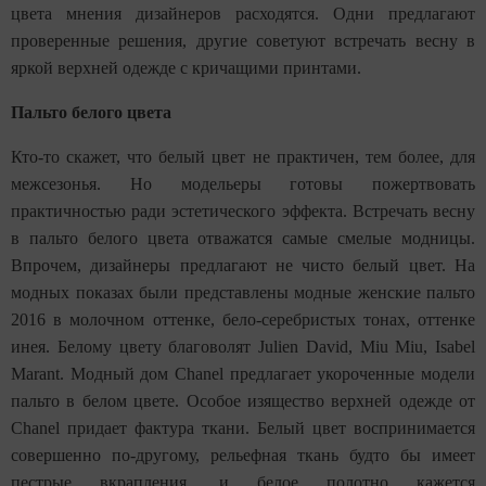
цвета мнения дизайнеров расходятся. Одни предлагают
проверенные решения, другие советуют встречать весну в
яркой верхней одежде с кричащими принтами.
Пальто белого цвета
Кто-то скажет, что белый цвет не практичен, тем более, для
межсезонья. Но модельеры готовы пожертвовать
практичностью ради эстетического эффекта. Встречать весну
в пальто белого цвета отважатся самые смелые модницы.
Впрочем, дизайнеры предлагают не чисто белый цвет. На
модных показах были представлены модные женские пальто
2016 в молочном оттенке, бело-серебристых тонах, оттенке
инея. Белому цвету благоволят Julien David, Miu Miu, Isabel
Marant. Модный дом Chanel предлагает укороченные модели
пальто в белом цвете. Особое изящество верхней одежде от
Chanel придает фактура ткани. Белый цвет воспринимается
совершенно по-другому, рельефная ткань будто бы имеет
пестрые вкрапления, и белое полотно кажется