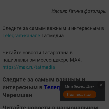
Илсияр Гатина фотолары
Следите за самым важным и интересным в
Telegram-канале
Татмедиа
Читайте новости Татарстана в
национальном мессенджере MАХ:
https://max.ru/tatmedia
Следите за самым важным и
интересным в
Телеграм канале
Наш
Мы в Яндекс.Дзен
Черемшан
Подписаться
Читайте новости в национальном