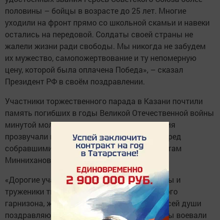
половины – бойцы в возрасте до 25 лет. Многие
уходили на фронт прямо со школьной скамьи и навеки
остались на передовой. Солдаты своей страны не
жалели жизни ради свободы. Мы никогда не забудем
их мужество, самопожертвование и ту непомерную
цену, которой была оплачена Победа», – сказал
Президент РФ в своём поздравлении.
Участники торжественного парада в Казани почтили
память погибших в годы Великой Отечественной войны
минутой молчания. На площади Тысячелетия
прозвучали гимны России и Татарстана. Перед
собравшимися выступил Президент РТ Рустам
Минниханов.
«Дорогие участники парада, ветераны войны и
труженики тыла, военнослужащие Казанского
гарнизона, жители и гости Татарстана. От всей души
поздравляю вас с днем великой Победы. Мы воевали