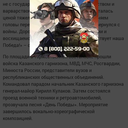
не с государствами и народами, а с бесчинством и
варварством нацизма. Великая Победа досталась
ценой тяжелейших потерь и утрат. Мы склоняем
головы перед светлой памятью тех, кто не вернулся с
войны. Дорогие ветераны, мы гордимся вами и
восхищаемся вашим мужеством. Да здравствует наша
Победа!» – сказал Президент РТ.
По площади в торжественной обстановке прошли
войска Казанского гарнизона, МВД, МЧС, Росгвардии,
Минюста России, представители вузов и
республиканских общественных объединений.
Командовал парадом начальник Казанского гарнизона
генерал-майор Кирилл Кулаков. Затем состоялся
проезд военной техники и ретроавтомобилей,
прозвучала песня «День Победы». Мероприятие
завершилось вокально-хореографической
композицией.