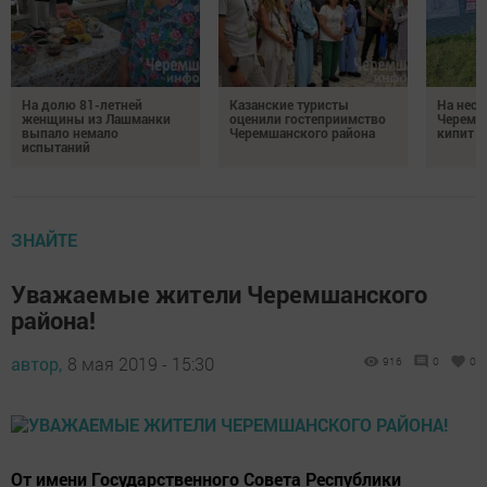
На долю 81-летней
Казанские туристы
На неск
женщины из Лашманки
оценили гостеприимство
Черемш
выпало немало
Черемшанского района
кипит р
испытаний
ЗНАЙТЕ
Уважаемые жители Черемшанского
района!
автор,
8 мая 2019 - 15:30
916
0
0
От имени Государственного Совета Республики