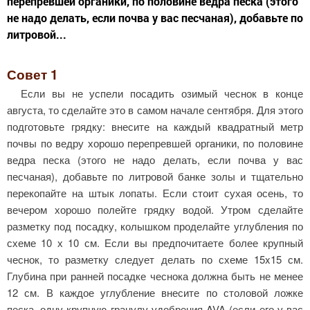
перепревшей органики, по половине ведра песка (этого
не надо делать, если почва у вас песчаная), добавьте по
литровой...
Совет 1
Если вы не успели посадить озимый чеснок в конце
августа, то сделайте это в самом начале сентября. Для этого
подготовьте грядку: внесите на каждый квадратный метр
почвы по ведру хорошо перепревшей органики, по половине
ведра песка (этого не надо делать, если почва у вас
песчаная), добавьте по литровой банке золы и тщательно
перекопайте на штык лопаты. Если стоит сухая осень, то
вечером хорошо полейте грядку водой. Утром сделайте
разметку под по­садку, колышком проделайте углубления по
схеме 10 х 10 см. Если вы предпочитаете более крупный
чеснок, то разметку следует делать по схеме 15x15 см.
Глубина при ранней посадке чеснока должна быть не менее
12 см. В каждое углубление внесите по столовой ложке
песка, одну крупную гранулу удобрения AVA (если его у вас