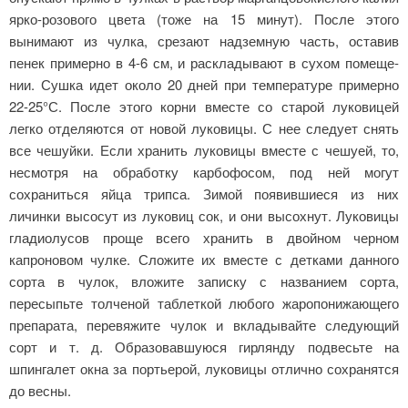
ярко-розового цвета (тоже на 15 минут). После этого
вынимают из чулка, срезают надземную часть, оставив
пенек пример­но в 4-6 см, и раскладывают в сухом помеще­
нии. Сушка идет около 20 дней при температуре примерно
22-25°С. После этого корни вместе со старой луковицей
легко отделяются от новой луковицы. С нее следует снять
все чешуйки. Если хранить луковицы вместе с чешуей, то,
несмо­тря на обработку карбофосом, под ней могут
сохраниться яйца трипса. Зимой появившиеся из них
личинки высосут из луковиц сок, и они высохнут. Луковицы
гладиолусов проще всего хранить в двойном черном
капроновом чулке. Сложите их вместе с детками данного
сорта в чулок, вложите записку с названием сорта,
пересыпьте толченой таблеткой любого жаропонижающего
препарата, перевяжите чулок и вкладывайте следующий
сорт и т. д. Образовавшуюся гирлянду подвесьте на
шпингалет окна за портьерой, луковицы отлично сохранятся
до весны.