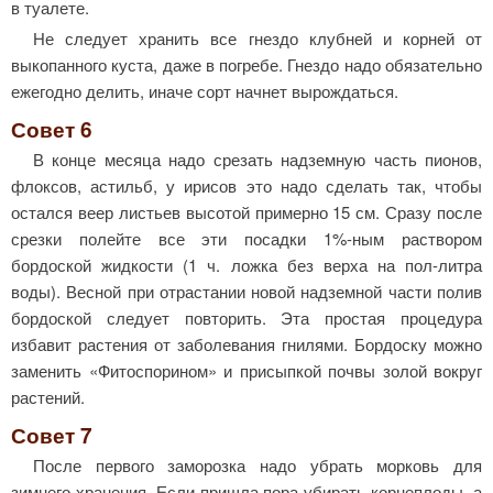
в туалете.
Не следует хранить все гнездо клубней и корней от
выкопанного куста, даже в погребе. Гнездо надо обязательно
ежегодно делить, иначе сорт начнет вырождаться.
Совет 6
В конце месяца надо срезать надземную часть пионов,
флоксов, астильб, у ирисов это надо сделать так, чтобы
остался веер листьев высотой примерно 15 см. Сразу после
срезки полейте все эти посадки 1%-ным раствором
бордоской жидкости (1 ч. ложка без верха на пол-литра
воды). Весной при отрастании новой надземной части полив
бордоской следует повторить. Эта простая процедура
избавит растения от заболевания гнилями. Бордоску можно
заменить «Фитоспорином» и присыпкой почвы золой вокруг
растений.
Совет 7
После первого заморозка надо убрать мор­ковь для
зимнего хранения. Если пришла пора убирать корнеплоды, а