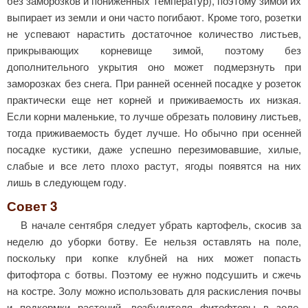
без заморозков и пониженных температур), поэтому зимой их
выпирает из земли и они часто погибают. Кроме того, розетки
не успевают нарастить достаточное количество листьев,
прикрывающих корневище зимой, поэтому без
дополнительного укрытия оно может подмерзнуть при
заморозках без снега. При ранней осенней посадке у розеток
практически еще нет корней и приживаемость их низкая.
Если корни маленькие, то лучше обрезать половину листьев,
тогда приживаемость будет лучше. Но обычно при осенней
посадке кустики, даже успешно перезимовавшие, хилые,
слабые и все лето плохо растут, ягоды появятся на них
лишь в следующем году.
Совет 3
В начале сентября следует убрать картофель, скосив за
неделю до уборки ботву. Ее нельзя оставлять на поле,
поскольку при копке клубней на них может попасть
фитофтора с ботвы. Поэтому ее нужно подсушить и сжечь
на костре. Золу можно использовать для раскисления почвы
и подкормки растений, возбудителя фитофторы в золе,