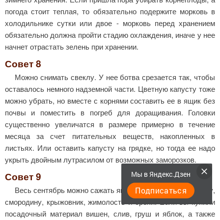
погода стоит теплая, то обязательно подержите морковь в
холодильнике сутки или двое - морковь перед хранением
обязательно должна пройти стадию охлаждения, иначе у нее
начнет отрастать зелень при хранении.
Совет 8
Можно снимать свеклу. У нее ботва срезается так, чтобы
оставалось немного надземной части. Цветную капусту тоже
можно убрать, но вместе с корнями составить ее в ящик без
почвы и поместить в погреб для доращивания. Головки
существенно увеличатся в размере примерно в течение
месяца за счет питательных веществ, накопленных в
листьях. Или оставить капусту на грядке, но тогда ее надо
укрыть двойным лутрасилом от возможных заморозков.
Мы в Яндекс.Дзен
Совет 9
Весь сентябрь можно сажать ягодные кустарники: малину,
Подписаться
смородину, крыжовник, жимолость и орехи. Если вы купили
посадочный материал вишен, слив, груш и яблок, а также