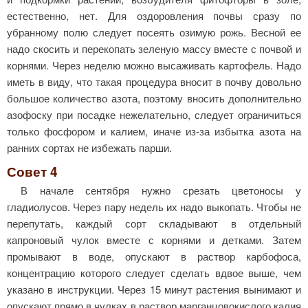
естественно, нет. Для оздоровления почвы сразу по
убранному полю следует посеять ози­мую рожь. Весной ее
надо скосить и перекопать зеленую массу вместе с почвой и
корнями. Через неделю можно высаживать картофель. Надо
иметь в виду, что такая процедура вносит в почву довольно
большое количество азота, поэтому вносить дополнительно
азофоску при посадке не­желательно, следует ограничиться
только фосфо­ром и калием, иначе из-за избытка азота на
ранних сортах не избежать парши.
Совет 4
В начале сентября нужно срезать цветоносы у
гладиолусов. Через пару недель их надо выкопать. Чтобы не
перепутать, каждый сорт складывают в отдельный
капроновый чулок вместе с корнями и детками. Затем
промывают в воде, опускают в раствор карбофоса,
концентрацию которого следует сделать вдвое выше, чем
указано в инструкции. Через 15 минут растения вынимают и
опускают прямо в чулках в раствор марганцовокислого калия