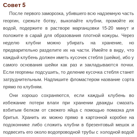
Совет 5
После первого заморозка, убившего всю надземную часть
георгин, срежьте ботву, выкопайте клубни, промойте их
водой, подержите в растворе марганцовки 15-20 минут и
положите в сарай для образования плотной кожуры. Через
неделю клубни можно убирать на хранение, но
предварительно разделите их на части. Имейте в виду, что
каждый клубень должен иметь кусочек стебля (шейки), ибо у
самого основания шейки как раз и закладываются почки.
Если георгины подсушить, то деление кусочка стебля станет
затруднительным. Надпишите фломастером название сорта
прямо по клубням.
Они хорошо сохраняются, если каждый клубень во
избежание потери влаги при хранении дважды смазать
взбитым белком от свежего яйца с помощью помазка для
бритья. Хранить их можно прямо в картонной коробке на
подоконнике либо сложить клубни в брезентовый мешок и
подвесить его около водопроводной трубы с холодной водой