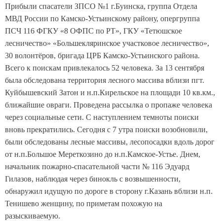
Прибыли спасатели ЗПСО №1 г.Буинска, группа Отдела
МВД России по Камско-Устьинскому району, опергруппа
ПСЧ 116 ФГКУ «8 ОФПС по РТ», ГКУ «Тетюшское
лесничество» «Большекляринское участковое лесничество»,
30 волонтёров, бригада ЦРБ Камско-Устьинского района.
Всего к поискам привлекалось 52 человека. За 13 сентября
была обследована территория лесного массива вблизи пгт.
Куйбышевский Затон и н.п.Кирельское на площади 10 кв.км.,
ближайшие овраги. Проведена рассылка о пропаже человека
через социальные сети. С наступлением темноты поиски
вновь прекратились. Сегодня с 7 утра поиски возобновили,
были обследованы лесные массивы, лесопосадки вдоль дорог
от н.п.Большое Мереткозино до н.п.Камское-Устье. Днем,
начальник пожарно-спасательной части № 116 Эдуард
Гилазов, наблюдая через бинокль с возвышенности,
обнаружил идущую по дороге в сторону г.Казань вблизи н.п.
Тенишево женщину, по приметам похожую на
разыскиваемую.