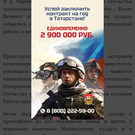
И в Черемшане в канун Дня защитника Отечества
организовали торжественное мероприятие. Возле
Вечного огня и памятника Неизвестному солдату
собрались представители организаций и учреждений
района и молодогвардейцы.
Председатель районного совета ветеранов
(пенсионеров) Габделбари Галиев и заместитель
руководителя исполнительного комитета
муниципального района Рамзия Долгополова.
Поздравили участников митинга с Днем защитника
Отечества и юбилеем - 100-летием со дня создания
Рабоче-крестьянской Красной Армии.
Затем трудовые коллективы районного центра и
приехавшие из сел возложили венки и цветы к
подножию памятника Неизвестному солдату и к