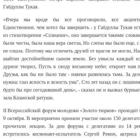
Габдуллы Тукая.
«Вчера мы вроде бы все проговорили, все акценты
Единственное, чем хотел бы завершить - у Габдуллы Тукая ес
из стихотворения «Сознание», оно завершается такими слов
были чисты, была наша вера светла, Но слепы мы были еще, с
не сошла. Поэтому мы отличить друзей от врагов не могли, На
шайтан достойнейшим сыном земли. Без умысла каждый из
дурное творил, Пусть к своду восьмому небес откроет нам 
Друзья, как бы ни было там - навеки развеялась тьма. За де
нужна: глаз ясность и ясность ума". Сто лет назад он с лишним
будто бы про сегодняшний день», - сказал он и вызвал бурны
зала Казанской ратуши.
II Всероссийский форум молодежи «Золото тюрков» проходит в
9 октября. В мероприятии приняли участие около 150 делегат
прочитали лекции. За дни форума с делегатами из 14 ре
встретились космонавт-испытатель Сергей Ревин, актриса