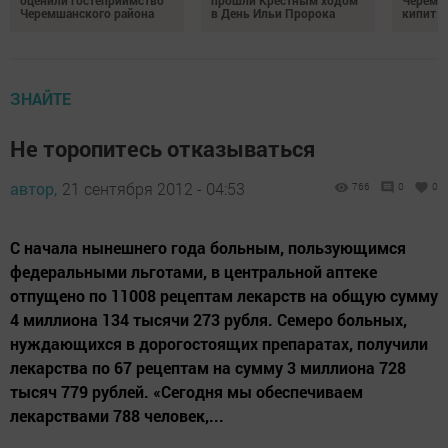
оценили гостеприимство
прошли Крестным ходом
Черемш
Черемшанского района
в День Ильи Пророка
кипит р
ЗНАЙТЕ
Не торопитесь отказываться
автор,
21 сентября 2012 - 04:53
766
0
0
С начала нынешнего года больным, пользующимся
федеральными льготами, в центральной аптеке
отпущено по 11008 рецептам лекарств на общую сумму
4 миллиона 134 тысячи 273 рубля. Семеро больных,
нуждающихся в дорогостоящих препаратах, получили
лекарства по 67 рецептам на сумму 3 миллиона 728
тысяч 779 рублей. «Сегодня мы обеспечиваем
лекарствами 788 человек,...