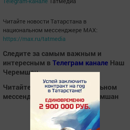
Telegram-канале
Татмедиа
Читайте новости Татарстана в
национальном мессенджере MАХ:
https://max.ru/tatmedia
Следите за самым важным и
интересным в
Телеграм канале
Наш
Черемшан
Читайте новости в национальном
мессенджере
MАХ
Наш Черемшан