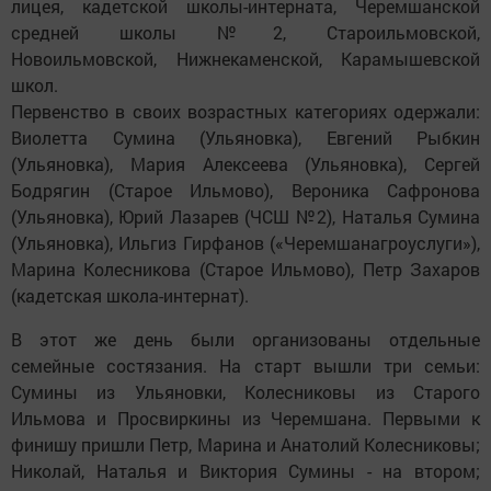
лицея, кадетской школы-интерната, Черемшанской
средней школы №2, Староильмовской,
Новоильмовской, Нижнекаменской, Карамышевской
школ.
Первенство в своих возрастных категориях одержали:
Виолетта Сумина (Ульяновка), Евгений Рыбкин
(Ульяновка), Мария Алексеева (Ульяновка), Сергей
Бодрягин (Старое Ильмово), Вероника Сафронова
(Ульяновка), Юрий Лазарев (ЧСШ №2), Наталья Сумина
(Ульяновка), Ильгиз Гирфанов («Черемшанагроуслуги»),
Марина Колесникова (Старое Ильмово), Петр Захаров
(кадетская школа-интернат).
В этот же день были организованы отдельные
семейные состязания. На старт вышли три семьи:
Сумины из Ульяновки, Колесниковы из Старого
Ильмова и Просвиркины из Черемшана. Первыми к
финишу пришли Петр, Марина и Анатолий Колесниковы;
Николай, Наталья и Виктория Сумины - на втором;