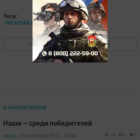
Теги:
ПИТЬЕВАЯ ВОДА
Перейти на страницу новости
В НАШЕМ РАЙОНЕ
Наши – среди победителей
автор,
25 сентября 2012 - 06:54
764
0
0