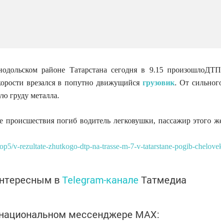
нодольском районе Татарстана сегодня в 9.15 произошлоДТП
корости врезался в попутно движущийся
грузовик
. От сильног
ую груду металла.
е происшествия погиб водитель легковушки, пассажир этого ж
/top5/v-rezultate-zhutkogo-dtp-na-trasse-m-7-v-tatarstane-pogib-chelove
интересным в
Telegram-канале
Татмедиа
в национальном мессенджере MАХ: