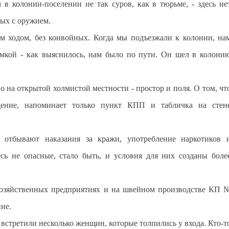
в колонии-поселении не так суров, как в тюрьме, - здесь не
ных с оружием.
 ходом, без конвойных. Когда мы подъезжали к колонии, на
умкой - как выяснилось, нам было по пути. Он шел в колони
о на открытой холмистой местности - простор и поля. О том, чт
ждение, напоминает только пункт КПП и табличка на стен
 отбывают наказания за кражи, употребление наркотиков 
есь не опасные, стало быть, и условия для них созданы боле
хозяйственных предприятиях и на швейном производстве КП 
ние.
встретили несколько женщин, которые толпились у входа. Кто-т