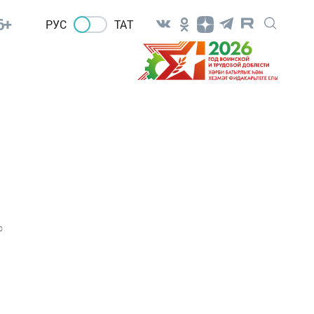
6+
РУС
ТАТ
0