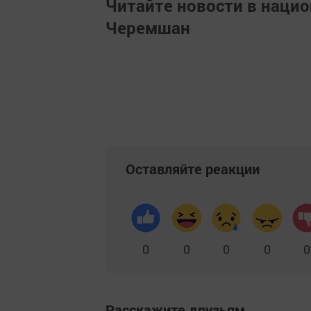
Читайте новости в наци
Черемшан
Оставляйте реакции
0
0
0
0
0
Расскажите друзьям