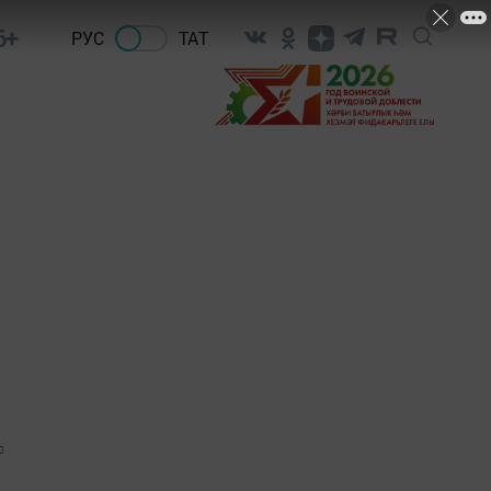
6+
РУС
ТАТ
0