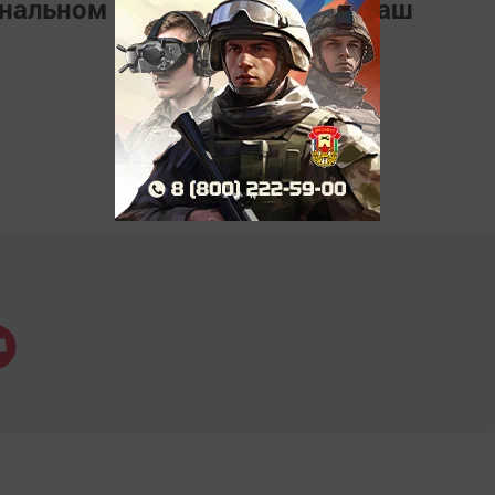
ональном мессенджере
MАХ
Наш