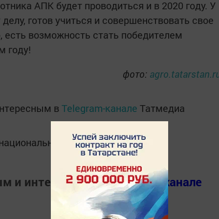
отника АПК будет проводиться и в 2020 году. У
делу, готов учиться и совершенствовать свое
, есть возможность стать победителем
 году!
фото:
agro.tatarstan.r
интересным в
Telegram-канале
Татмедиа
в национальном мессенджере MАХ:
ым и интересным в
Телеграм канале