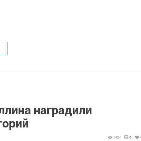
лина наградили
торий
1424
0