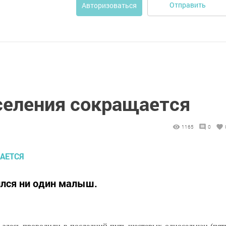
Отправить
Авторизоваться
селения сокращается
1165
0
ился ни один малыш.