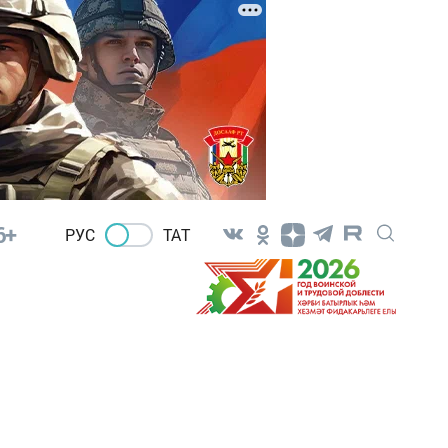
6+
РУС
ТАТ