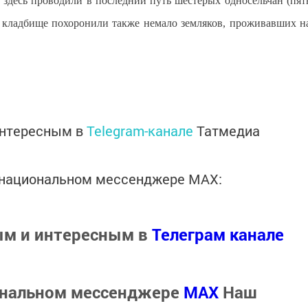
 здесь проводили в последний путь шестерых односельчан (пят
 кладбище похоронили также немало земляков, проживавших н
интересным в
Telegram-канале
Татмедиа
в национальном мессенджере MАХ:
ым и интересным в
Телеграм канале
ональном мессенджере
MАХ
Наш