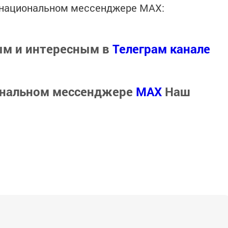
в национальном мессенджере MАХ:
ым и интересным в
Телеграм канале
ональном мессенджере
MАХ
Наш