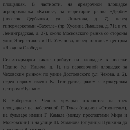
площадках. В частности, на ярмарочной площадке
агропромпарка «Казань», на территории рынка «Дерби»
(поселок Дербышки, ул. Липатова, д. 7), перед
гипермаркетами «Бахетле» (пр. Хусаина Ямашева, д. 71а и ул.
Ленинградская, д. 27), около Московского рынка со стороны
улиц Энергетиков и Ш. Усманова, перед торговым центром
«Ягодная Слобода».
Сельхозярмарки также пройдут на площадке в поселке
Юдино (ул. Ильича, д. 1), на парковочной площадке за
Чеховским рынком по улице Достоевского (ул. Чехова, д. 2),
перед парком имени К. Тинчурина, рядом с культурным
центром «Чулпан».
В Набережных Челнах ярмарки откроются на трех
площадках: на набережной Г. Тукая (стадион «Строитель»),
на бульваре имени Г. Камала (между проспектами Мира и
Московский) и на улице Ш. Усманова (от улицы Пушкина до
проспекта Вахитова).