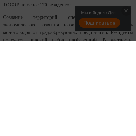
ТОСЭР не менее 170 резидентов.
Мы в Яндекс.Дзен
Создание территорий опережающего социально-
Подписаться
экономического развития позволяет снизить зависимость
моногородов от градообразующих предприятий. Резиденты
получают широкий набор преференций. В частности,
инвесторам предоставляются льготы по налогам на прибыль
и имущество, по земельному налогу. Кроме того, почти в 4
раза сокращаются взносы во внебюджетные фонды.
На текущий момент статусом ТОСЭР в Татарстане обладают
Набережные Челны.
Следите за самым важным и интересным в
Telegram-канале
Татмедиа
Читайте новости Татарстана в