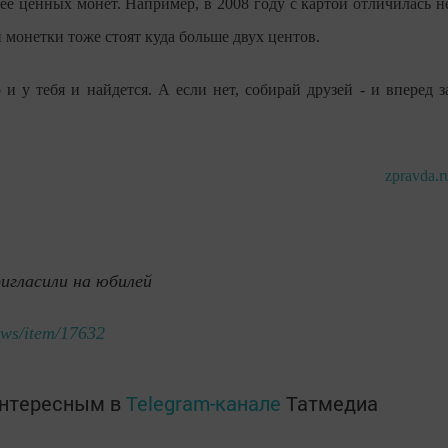
е ценных монет. Например, в 2008 году с картой отличилась н
и монетки тоже стоят куда больше двух центов.
 и у тебя и найдется. А если нет, собирай друзей - и вперед з
zpravda.r
игласили на юбилей
ews/item/17632
интересным в
Telegram-канале
Татмедиа