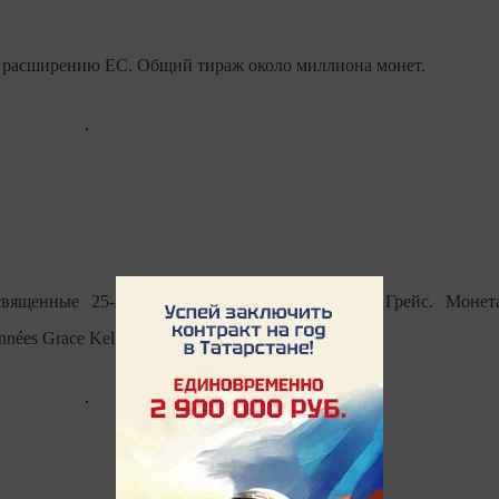
на расширению ЕС. Общий тираж около миллиона монет.
вященные 25-летию со дня смерти княгини Грейс. Монет
nées Grace Kelly в 2007 году.