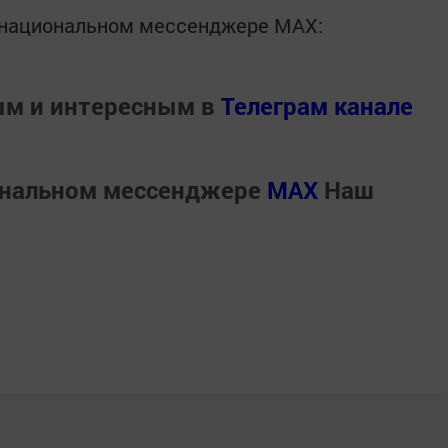
в национальном мессенджере MАХ:
ым и интересным в
Телеграм канале
ональном мессенджере
MАХ
Наш