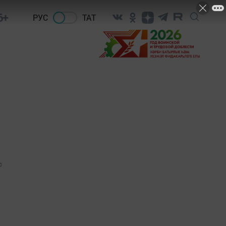
6+
РУС
ТАТ
0