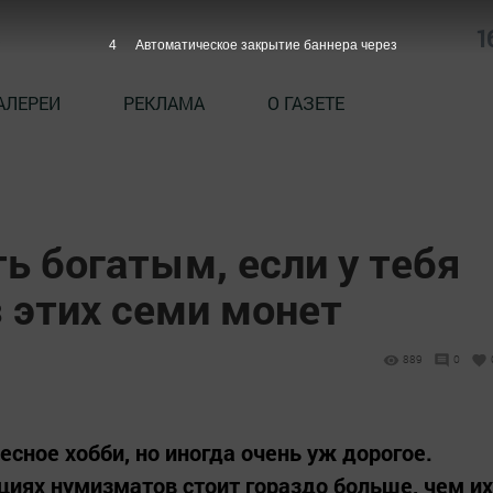
1
3
Автоматическое закрытие баннера через
АЛЕРЕИ
РЕКЛАМА
О ГАЗЕТЕ
ь богатым, если у тебя
з этих семи монет
889
0
сное хобби, но иногда очень уж дорогое.
циях нумизматов стоит гораздо больше, чем их