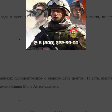
оду в честь года физики. Общий тираж - 130 тысяч, пише
янских одноцентовиков с аверсом двух центов. То есть, вмест
бражена башня Моле Антонеллиана.