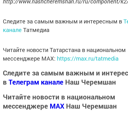
http://www.nashcheremshan.ru/ru/component/k2
Следите за самым важным и интересным в
T
канале
Татмедиа
Читайте новости Татарстана в национальном
мессенджере MАХ:
https://max.ru/tatmedia
Следите за самым важным и интере
в
Телеграм канале
Наш Черемшан
Читайте новости в национальном
мессенджере
MАХ
Наш Черемшан