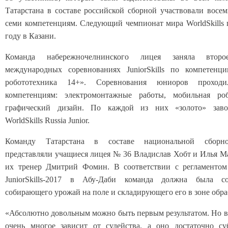
Татарстана в составе российской сборной участвовали восем
семи компетенциям. Следующий чемпионат мира WorldSkills 
году в Казани.
Команда набережночелнинского лицея заняла втор
международных соревнованиях JuniorSkills по компетенц
робототехника 14+». Соревнования юниоров прохо
компетенциям: электромонтажные работы, мобильная ро
графический дизайн. По каждой из них «золото» заво
WorldSkills Russia Junior.
Команду Татарстана в составе национальной сборной 
представляли учащиеся лицея № 36 Владислав Хобт и Илья Ма
их тренер Дмитрий Фомин. В соответствии с регламентом
JuniorSkills-2017 в Абу-Даби команда должна была со
собирающего урожай на поле и складирующего его в зоне обра
«Абсолютно довольным можно быть первым результатом. Но в
очень многое зависит от судейства, а оно достаточно су