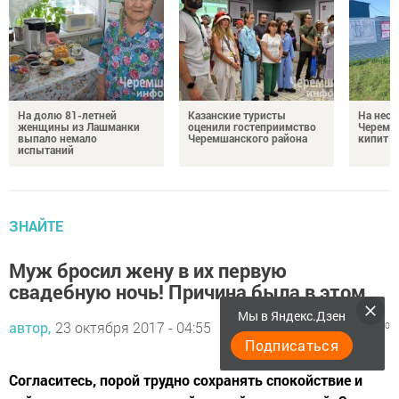
На долю 81-летней
Казанские туристы
На неск
женщины из Лашманки
оценили гостеприимство
Черемш
выпало немало
Черемшанского района
кипит р
испытаний
ЗНАЙТЕ
Муж бросил жену в их первую
свадебную ночь! Причина была в этом…
Мы в Яндекс.Дзен
автор,
23 октября 2017 - 04:55
989
0
0
Подписаться
Согласитесь, порой трудно сохранять спокойствие и