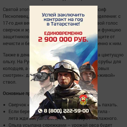
Святой этого дня в народном календаре, Иосиф
Песнопевец, оправдывает собственное определение: с
17-го дня весеннего месяца №2 подавали свой голос
сверчок и журавль. Последним приписывали функцию
защитников от зла, а потому с мольбой о защите от
нечисти и бесовских ветров обращались именно к ним.
Также в день этот было принято смотреть на цветущую
ольху. На Руси из нее всегда изготавливали срубы для
колодцев, а сегодня наступал момент «ольховых
смотрин»: для колодца искали непременно «живой»
ствол.
Основные приметы:
Сверчок «затрещал» – надо поле под рожь пахать.
Если береза листья раньше ольхи распустила -
лета жди засушливого, если наоборот – влажного.
Ольха усыпана сережками – урожай овса будет