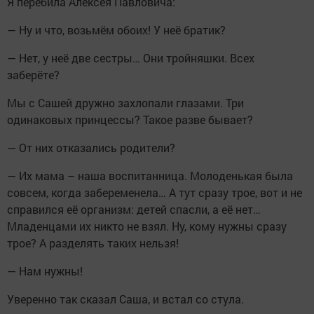
Я перебила Алексея Павловича:
— Ну и что, возьмём обоих! У неё братик?
— Нет, у неё две сестры… Они тройняшки. Всех
заберёте?
Мы с Сашей дружно захлопали глазами. Три
одинаковых принцессы? Такое разве бывает?
— От них отказались родители?
— Их мама – наша воспитанница. Молоденькая была
совсем, когда забеременела… А тут сразу трое, вот и не
справился её организм: детей спасли, а её нет…
Младенцами их никто не взял. Ну, кому нужны сразу
трое? А разделять таких нельзя!
— Нам нужны!
Уверенно так сказал Саша, и встал со стула.