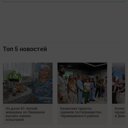
Топ 5 новостей
На долю 81-летней
Казанские туристы
Более 
женщины из Лашманки
оценили гостеприимство
прошли
выпало немало
Черемшанского района
в День 
испытаний