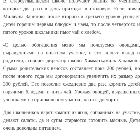
В Староутямышской школе получают знания 68 учеников,
которые два раза в день приходят в столовую. Если повар
Миляуша Зарипова после второго и третьего уроков угощает
детей горячим первым блюдом и чаем, то после четвертого и
пятого уроков школьники пьют чай с хлебом.
-С целью обогащения меню мы пользуемся овощами,
выращенными на опытном участке, в это вносят вклад и
родители,- говорит директор школы Хамматкамиль Хакимов.-
Сумма родительских взносов составляет пока 200 рублей, но
после нового года мы договорились увеличить их размер до
300 рублей. Это позволит ежедневно два раза кормить детей
горячими блюдами и пить чай. Урожая овощей, выращенных
учениками на пришкольном участке, хватит до марта.
Для школьников варят компот из ягод, собранных на участке,
делают салаты, да и супы стараются готовить мясные. Дети
очень довольны питанием.