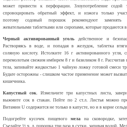
может привести к перфорации. Злоупотребление содой
спровоцировать обратный эффект, и изжога только учас
поэтому содовый порошок рекомендуют заменять с
жевательными таблетками или сиропами, которые продаются в 
Черный активированный уголь
действенное и безопас
Растворяясь в воде, и попадая в желудок, таблетка втя
соляную кислоту. Истолките 16 г активированного угля, 
перемолотым свежим имбирем 8 г и базиликом 8 г. Рассчитав 
тела, запивайте жидкостью 1 чайную ложку готовой смеси три
Будьте осторожны - слишком частое применение может вызват
кишечника.
Капустный сок
. Измельчите три капустных листа, завер
выжмите сок в стакан. Пейте по 2 ст.л. Листья можно пр
Витамин U содержится не только в капусте, но и в корне сельде
Подогрейте кусочек пищевого
мела
на сковородке, зате
Съедайте ½ ч. л. порошка три раза в сутки, запивая водой. М