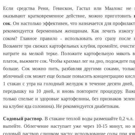
Если средства Рени, Гевискон, Гастал или Маалокс не
оказывают кратковременное действие, можно приготовить
сок
. Он настолько эффективен, что назначается для профилак
рекомендуется беременным женщинам. Как лечить изжогу
соком? Главное правило - использовать его сразу после 
Возьмите три свежих картофельных клубня, промойте, очисти
натрите на мелкой терке. Положите картофельную мякоть 
платок, выжмите сок. Чтобы крахмал лег на дно, подождите па
больше. Сок можно пить, разбавляя другими соками, тольк
яблочный сок может еще больше повысить концентрацию кисл
1 стакан с утра на голодный желудок в течение десяти дней,
передышку на 10 дней, и вновь повторите процедуру. Важ
только спелые и здоровые картофелины, без признаков зелен
на клубне яда солонина). Не рекомендуется диабетикам.
Содовый раствор
. В стакане теплой воды размешайте 0,2 ч.л
выпейте. Облегчение наступает уже через 10-15 минут, но н
содовый раствор слишком часто: использование соды при яз