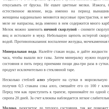
откусывать от бруска. Не ешьте цветные мелки. Изжога, 
естественное явление, ведь именно на период вынаши
женщины кардинально меняются вкусовые пристрастия, и м
меле не напрасны, ведь именно в нем содержится много карб
Мелок можно заменить
яичной скорлупой
- снимите скорлу
яиц и истолките в муку. Небольшую щепоть истертой скор
водой. Противопоказания: воспаление желудка, мочекаменная 
Минеральная вода
. Налейте стакан воды, и дайте жидкости 
часа, чтобы вышли все газы. Затем минералку нужно подогр
состояния и пить перед приемами пищи два-три раза в сутки
продукт исключительно в стеклянной таре.
Несколько стеблей
алоэ
уберите на сутки в морозильную к
получив 0,5 стакана сока алоэ, смешайте его со 100 г клю
Перед тем как приступить к трапезе, принимайте по одной 
сиропа 20 дней. За счет клюквы наблюдается легкое слабительн
Молоко
, разогретое до теплого состояния, так же поможет