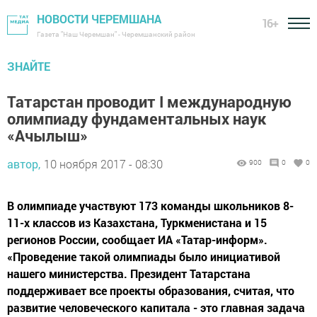
НОВОСТИ ЧЕРЕМШАНА
16+
Газета "Наш Черемшан" - Черемшанский район
ЗНАЙТЕ
Татарстан проводит I международную
олимпиаду фундаментальных наук
«Ачылыш»
автор,
10 ноября 2017 - 08:30
900
0
0
В олимпиаде участвуют 173 команды школьников 8-
11-х классов из Казахстана, Туркменистана и 15
регионов России, сообщает ИА «Татар-информ».
«Проведение такой олимпиады было инициативой
нашего министерства. Президент Татарстана
поддерживает все проекты образования, считая, что
развитие человеческого капитала - это главная задача