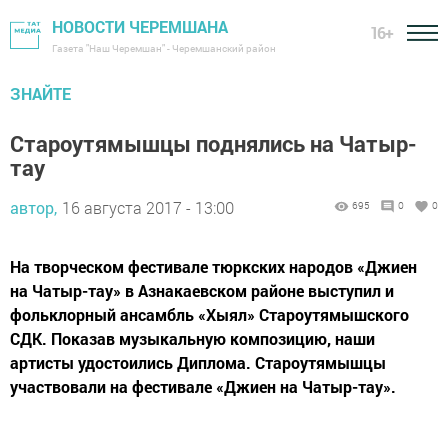
НОВОСТИ ЧЕРЕМШАНА
16+
Газета "Наш Черемшан" - Черемшанский район
ЗНАЙТЕ
Староутямышцы поднялись на Чатыр-
тау
автор,
16 августа 2017 - 13:00
695
0
0
На творческом фестивале тюркских народов «Джиен
на Чатыр-тау» в Азнакаевском районе выступил и
фольклорный ансамбль «Хыял» Староутямышского
СДК. Показав музыкальную композицию, наши
артисты удостоились Диплома. Староутямышцы
участвовали на фестивале «Джиен на Чатыр-тау».