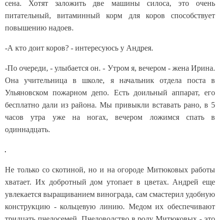
сена. Хотят заложить две машины силоса, это очень
питательный, витаминный корм для коров способствует
повышению надоев.
-А кто доит коров? - интересуюсь у Андрея.
-По очереди, - улыбается он. - Утром я, вечером - жена Ирина.
Она учительница в школе, я начальник отдела поста в
Ульяновском пожарном депо. Есть доильный аппарат, его
бесплатно дали из района. Мы привыкли вставать рано, в 5
часов утра уже на ногах, вечером ложимся спать в
одиннадцать.
Не только со скотиной, но и на огороде Митюковых работы
хватает. Их добротный дом утопает в цветах. Андрей еще
увлекается выращиванием винограда, сам смастерил удобную
конструкцию - кольцевую линию. Медом их обеспечивают
тридцать пчелосемей. Пчеловодство в роду Митюковых - это