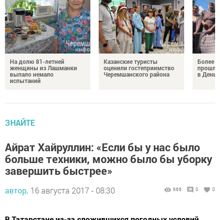
На долю 81-летней
Казанские туристы
Более 
женщины из Лашманки
оценили гостеприимство
прошли
выпало немало
Черемшанского района
в День 
испытаний
ЗНАЙТЕ
Айрат Хайруллин: «Если бы у нас было
больше техники, можно было бы уборку
завершить быстрее»
автор,
16 августа 2017 - 08:30
666
0
0
В Татарстане из-за сложившихся погодных условий,