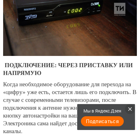
ПОДКЛЮЧЕНИЕ: ЧЕРЕЗ ПРИСТАВКУ ИЛИ
НАПРЯМУЮ
Когда необходимое оборудование для перехода на
«цифру» уже есть, остается лишь его подключить. В
случае с современными телевизорами, после
подключения к антенне нужно будет просто нажать
Мы в Яндекс.Дзен
кнопку автонастройки на вашем пульте.
Подписаться
Электроника сама найдет доступные цифровые
каналы.