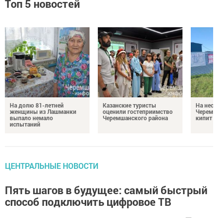
Топ 5 новостей
На долю 81-летней
Казанские туристы
На неск
женщины из Лашманки
оценили гостеприимство
Черемш
выпало немало
Черемшанского района
кипит р
испытаний
ЦЕНТРАЛЬНЫЕ НОВОСТИ
Пять шагов в будущее: самый быстрый
способ подключить цифровое ТВ