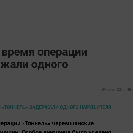
 время операции
ржали одного
1106
0
перации «Тоннель» черемшанские
 машин. Особое внимание было уделено