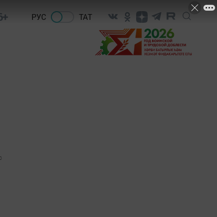
6+
РУС
ТАТ
0