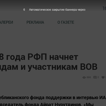
1
5
Автоматическое закрытие баннера через
АЛЕРЕИ
РЕКЛАМА
О ГАЗЕТЕ
8 года РФП начнет
дам и участникам ВОВ
696
0
убликанского фонда поддержки в интервью ИА
едседатель фонда Айрат Нурутдинов. «Мы