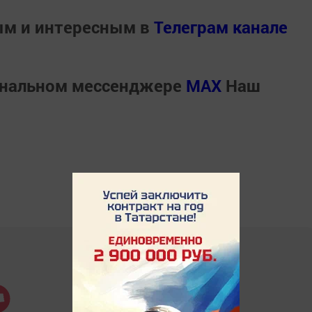
ым и интересным в
Телеграм канале
ональном мессенджере
MАХ
Наш