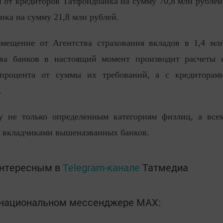
й от кредиторов Татфондбанка на сумму 70,8 млн рублей
нка на сумму 21,8 млн рублей.
мещение от Агентства страхования вкладов в 1,4 мл
ва банков в настоящий момент производит расчеты 
процента от суммы их требований, а с кредиторам
.
 не только определенным категориям физлиц, а все
я вкладчиками вышеназванных банков.
интересным в
Telegram-канале
Татмедиа
в национальном мессенджере MАХ: